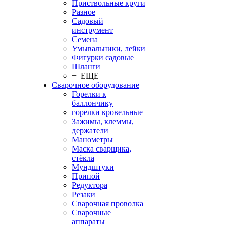
Приствольные круги
Разное
Садовый
инструмент
Семена
Умывальники, лейки
Фигурки садовые
Шланги
+ ЕЩЕ
Сварочное оборудование
Горелки к
баллончику
горелки кровельные
Зажимы, клеммы,
держатели
Манометры
Маска сварщика,
стёкла
Мундштуки
Припой
Редуктора
Резаки
Сварочная проволка
Сварочные
аппараты