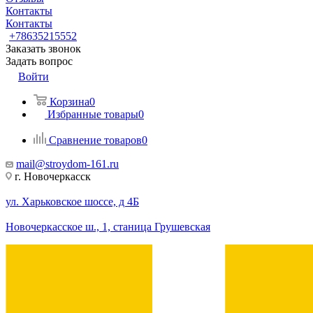
Контакты
Контакты
+78635215552
Заказать звонок
Задать вопрос
Войти
Корзина
0
Избранные товары
0
Сравнение товаров
0
mail@stroydom-161.ru
г. Новочеркасск
ул. Харьковское шоссе, д 4Б
Новочеркасское ш., 1, станица Грушевская