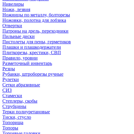
Нивелиры
Ножи, лезвия
Ножницы по металлу, болторезы
Ножовки, полотна для лобзика
Отвертки
Патроны на дрель, переходники
Пильные диски
Пистолеты для пены, герметиков
Плашки и плашкодержатели
Плиткорезы, крестики, СВП
Правило, уровни
Разметочный инвентарь
Резцы
Рубанки, штроборезы ручные
Рулетки
Сетки абразивные
СИЗ
Стамески
Степлеры, скобы
Струбцины
Терки полиуретановые
Тиски, стусло
Топорища
Топоры
Торцевые головки