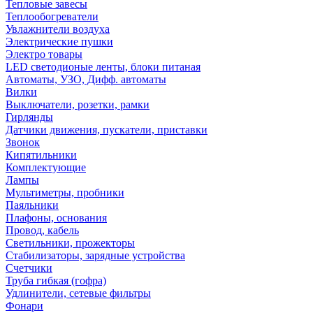
Тепловые завесы
Теплообогреватели
Увлажнители воздуха
Электрические пушки
Электро товары
LED светодионые ленты, блоки питаная
Автоматы, УЗО, Дифф. автоматы
Вилки
Выключатели, розетки, рамки
Гирлянды
Датчики движения, пускатели, приставки
Звонок
Кипятильники
Комплектующие
Лампы
Мультиметры, пробники
Паяльники
Плафоны, основания
Провод, кабель
Светильники, прожекторы
Стабилизаторы, зарядные устройства
Счетчики
Труба гибкая (гофра)
Удлинители, сетевые фильтры
Фонари