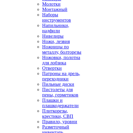
Молотки
Монтажный
Наборы
инструментов
Напильники,
надфили
Нивелиры
Ножи, лезвия
Ножницы по
металлу, болторезы
Ножовки, полотна
для лобзика
Отвертки
Патроны на дрель,
переходники
Пильные диски
Пистолеты для
пены, герметиков
Плашки и
плашкодержатели
Плиткорезы,
крестики, СВП
Правило, уровни
Разметочный
инвентарь