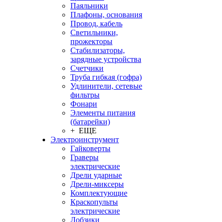
Паяльники
Плафоны, основания
Провод, кабель
Светильники,
прожекторы
Стабилизаторы,
зарядные устройства
Счетчики
Труба гибкая (гофра)
Удлинители, сетевые
фильтры
Фонари
Элементы питания
(батарейки)
+ ЕЩЕ
Электроинструмент
Гайковерты
Граверы
электрические
Дрели ударные
Дрели-миксеры
Комплектующие
Краскопульты
электрические
Лобзики