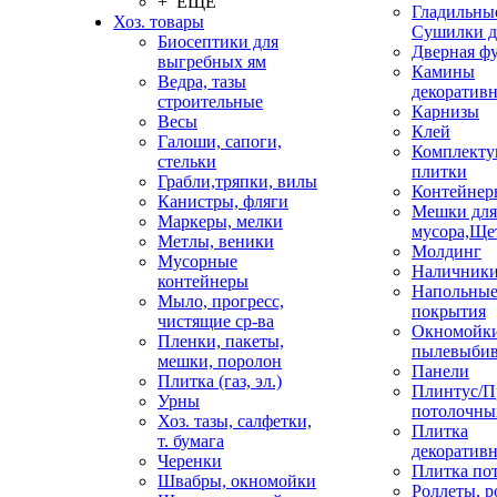
+ ЕЩЕ
Гладильные
Хоз. товары
Сушилки д
Биосептики для
Дверная ф
выгребных ям
Камины
Ведра, тазы
декоратив
строительные
Карнизы
Весы
Клей
Галоши, сапоги,
Комплекту
стельки
плитки
Грабли,тряпки, вилы
Контейнер
Канистры, фляги
Мешки для
Маркеры, мелки
мусора,Ще
Метлы, веники
Молдинг
Мусорные
Наличник
контейнеры
Напольны
Мыло, прогресс,
покрытия
чистящие ср-ва
Окномойки
Пленки, пакеты,
пылевыбив
мешки, поролон
Панели
Плитка (газ, эл.)
Плинтус/П
Урны
потолочны
Хоз. тазы, салфетки,
Плитка
т. бумага
декоративн
Черенки
Плитка по
Швабры, окномойки
Роллеты, 