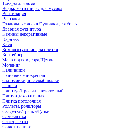
Товары для дома
Вёдра, контейнеры для мусора
Вентиляция
Вешалки
Гладильные доски/Сушилки для белья
Дверная фурнитура
Камины декоративные
Карнизы
Клей
Комплектующие для плитки
Контейнеры
Мешки для мусора,Щетки
Молдинг
Наличники
Напольные покрытия
Окномойки, пылевыбивалки
Панели
Плинтус/Профиль потолочный
Плитка декоративная
Плитка потолочная
Роллеты, ролшторы
Салфетки/Тряпки/Губки
Самоклейка
Скотч, ленты
Совки, веники