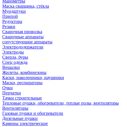
Манометры
Маска сварщика, стёкла
Мундштуки
Припой
Редуктора
Резаки
Сварочная проволка
Сварочные аппараты
сопутствующие аппараты
Электрододержатели
Электроды
Сверла, буры
Спец одежда
Вешалки
Жилеты, комбинезоны
Каски, наколенники, наушники
Маски, респираторы
Очки
Перчатки
Тачки строительные
Тепловые пушки, обогреватели, теплые полы, вентиляторы
Вентиляторы
Газовые пушки и обогреватели
Дизельные пушки
Камины электрические