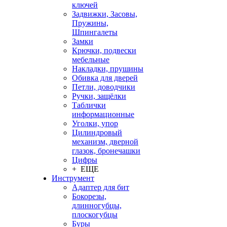
ключей
Задвижки, Засовы,
Пружины,
Шпингалеты
Замки
Крючки, подвески
мебельные
Накладки, прушины
Обивка для дверей
Петли, доводчики
Ручки, защёлки
Таблички
информационные
Уголки, упор
Цилиндровый
механизм, дверной
глазок, бронечашки
Цифры
+ ЕЩЕ
Инструмент
Адаптер для бит
Бокорезы,
длинногубцы,
плоскогубцы
Буры