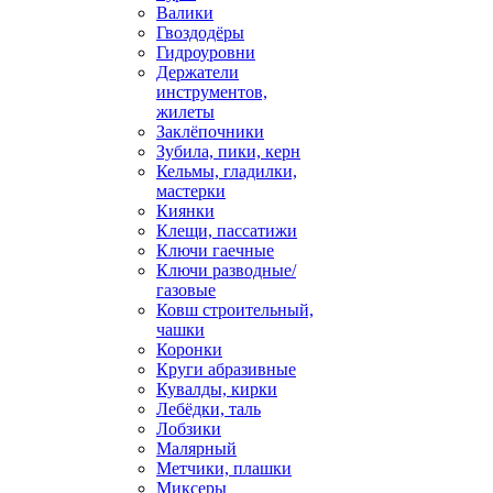
Валики
Гвоздодёры
Гидроуровни
Держатели
инструментов,
жилеты
Заклёпочники
Зубила, пики, керн
Кельмы, гладилки,
мастерки
Киянки
Клещи, пассатижи
Ключи гаечные
Ключи разводные/
газовые
Ковш строительный,
чашки
Коронки
Круги абразивные
Кувалды, кирки
Лебёдки, таль
Лобзики
Малярный
Метчики, плашки
Миксеры