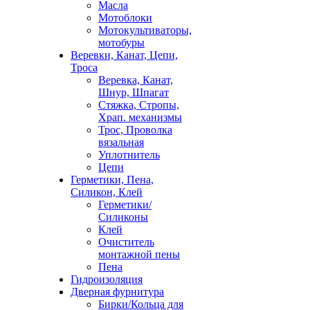
Масла
Мотоблоки
Мотокультиваторы,
мотобуры
Веревки, Канат, Цепи,
Троса
Веревка, Канат,
Шнур, Шпагат
Стяжка, Стропы,
Храп. механизмы
Трос, Проволка
вязальная
Уплотнитель
Цепи
Герметики, Пена,
Силикон, Клей
Герметики/
Силиконы
Клей
Очиститель
монтажной пены
Пена
Гидроизоляция
Дверная фурнитура
Бирки/Кольца для