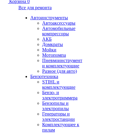
Корзина
0
Все для ремонта
Автоинструменты
Автоаксессуары
Автомобильные
компрессоры
АКБ
Домкраты
Мойки
Мотопомпа
Пневмоинструмент
и комплектующие
Разное (для авто)
Бензотехника
STIHL и
комплектующие
Бензо- и
электротриммера
Бензопилы и
электропилы
Генераторы и
электростанции
Комплектующее к
пилам