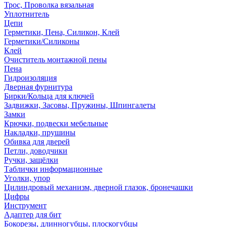
Трос, Проволка вязальная
Уплотнитель
Цепи
Герметики, Пена, Силикон, Клей
Герметики/Силиконы
Клей
Очиститель монтажной пены
Пена
Гидроизоляция
Дверная фурнитура
Бирки/Кольца для ключей
Задвижки, Засовы, Пружины, Шпингалеты
Замки
Крючки, подвески мебельные
Накладки, прушины
Обивка для дверей
Петли, доводчики
Ручки, защёлки
Таблички информационные
Уголки, упор
Цилиндровый механизм, дверной глазок, бронечашки
Цифры
Инструмент
Адаптер для бит
Бокорезы, длинногубцы, плоскогубцы