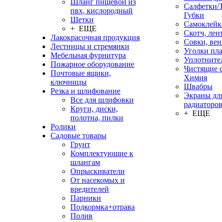
Шланг пищевой из
Салфетки/
пвх, кислородный
Губки
Щетки
Самоклейк
+ ЕЩЕ
Скотч, лен
Лакокрасочная продукция
Совки, ве
Лестницы и стремянки
Уголки пл
Мебельная фурнитура
Уплотните
Пожарное оборудование
Чистящие с
Почтовые ящики,
Химия
ключницы
Швабры
Резка и шлифование
Экраны дл
Все для шлифовки
радиаторо
Круги, диски,
+ ЕЩЕ
полотна, пилки
Ролики
Садовые товары
Грунт
Комплектующие к
шлангам
Опрыскиватели
От насекомых и
вредителей
Парники
Подкормка+отрава
Полив