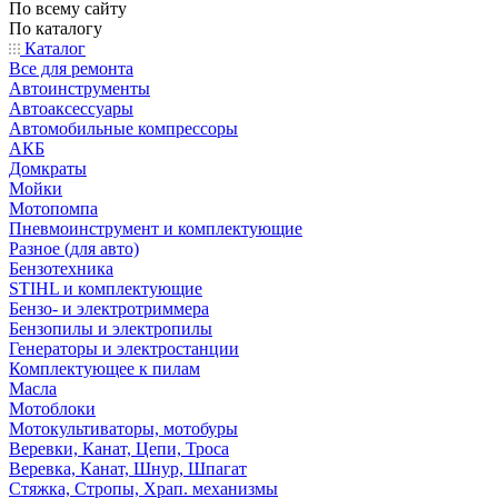
По всему сайту
По каталогу
Каталог
Все для ремонта
Автоинструменты
Автоаксессуары
Автомобильные компрессоры
АКБ
Домкраты
Мойки
Мотопомпа
Пневмоинструмент и комплектующие
Разное (для авто)
Бензотехника
STIHL и комплектующие
Бензо- и электротриммера
Бензопилы и электропилы
Генераторы и электростанции
Комплектующее к пилам
Масла
Мотоблоки
Мотокультиваторы, мотобуры
Веревки, Канат, Цепи, Троса
Веревка, Канат, Шнур, Шпагат
Стяжка, Стропы, Храп. механизмы