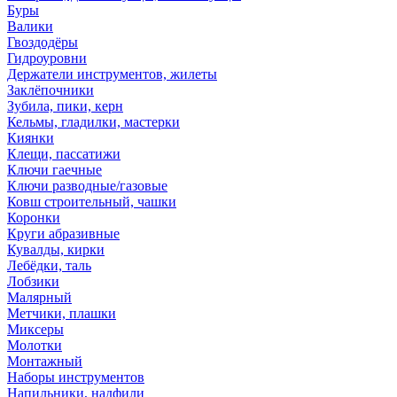
Буры
Валики
Гвоздодёры
Гидроуровни
Держатели инструментов, жилеты
Заклёпочники
Зубила, пики, керн
Кельмы, гладилки, мастерки
Киянки
Клещи, пассатижи
Ключи гаечные
Ключи разводные/газовые
Ковш строительный, чашки
Коронки
Круги абразивные
Кувалды, кирки
Лебёдки, таль
Лобзики
Малярный
Метчики, плашки
Миксеры
Молотки
Монтажный
Наборы инструментов
Напильники, надфили