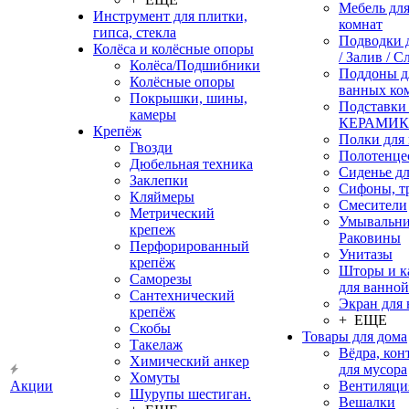
Мебель дл
Инструмент для плитки,
комнат
гипса, стекла
Подводки 
Колёса и колёсные опоры
/ Залив / С
Колёса/Подшибники
Поддоны д
Колёсные опоры
ванных ко
Покрышки, шины,
Подставки
камеры
КЕРАМИ
Крепёж
Полки для
Гвозди
Полотенце
Дюбельная техника
Сиденье дл
Заклепки
Сифоны, т
Кляймеры
Смесители
Метрический
Умывальни
крепеж
Раковины
Перфорированный
Унитазы
крепёж
Шторы и к
Саморезы
для ванной
Сантехнический
Экран для
крепёж
+ ЕЩЕ
Скобы
Товары для дома
Такелаж
Вёдра, ко
Химический анкер
для мусора
Хомуты
Акции
Вентиляци
Шурупы шестиган.
Вешалки