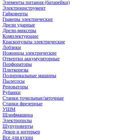
Элементы питания (батарейки)
Электроинструмент
Гайковерты
Граверы электрические
Дрели ударные
Дрели-миксеры
Комплектующие
Краскопульты электрические
Лобзики
Ножницы электрические
Отвертки аккумуляторные
Перфораторы
Плиткорезы
Полировальные машины
Пылесосы
Реноваторы
Рубанки
Станки точильные/заточные
Станки фрезерные
УШМ
Шлифмашина
Электропилы
Шуруповерты
Декор и интерьер
Все для кухни