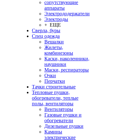
сопутствующие
аппараты
Электрододержатели
Электроды
+ ЕЩЕ
Сверла, буры
Спец одежда
Вешалки
Жилеты,
комбинезоны
Каски, наколенники,
наушники
Маски, респираторы
Очки
Перчатки
Тачки строительные
Тепловые пушки,
обогреватели, теплые
полы, вентиляторы
Вентиляторы
Газовые пушки и
обогреватели
Дизельные пушки
Камины
электрические