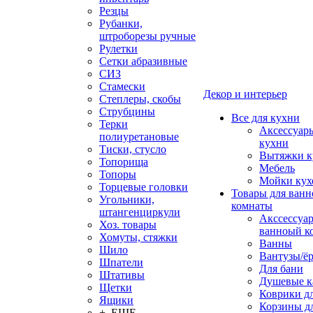
Резцы
Рубанки,
штроборезы ручные
Рулетки
Сетки абразивные
СИЗ
Стамески
Декор и интерьер
Степлеры, скобы
Струбцины
Все для кухни
Терки
Аксессуар
полиуретановые
кухни
Тиски, стусло
Вытяжки к
Топорища
Мебель
Топоры
Мойки кух
Торцевые головки
Товары для ванн
Угольники,
комнаты
штангенциркули
Акссессуа
Хоз. товары
ванноый к
Хомуты, стяжки
Ванны
Шило
Вантузы/ё
Шпатели
Для бани
Штативы
Душевые 
Щетки
Коврики д
Ящики
Корзины дл
+ ЕЩЕ