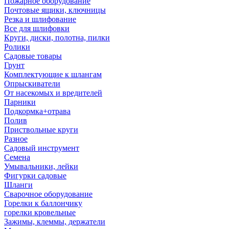
Пожарное оборудование
Почтовые ящики, ключницы
Резка и шлифование
Все для шлифовки
Круги, диски, полотна, пилки
Ролики
Садовые товары
Грунт
Комплектующие к шлангам
Опрыскиватели
От насекомых и вредителей
Парники
Подкормка+отрава
Полив
Приствольные круги
Разное
Садовый инструмент
Семена
Умывальники, лейки
Фигурки садовые
Шланги
Сварочное оборудование
Горелки к баллончику
горелки кровельные
Зажимы, клеммы, держатели