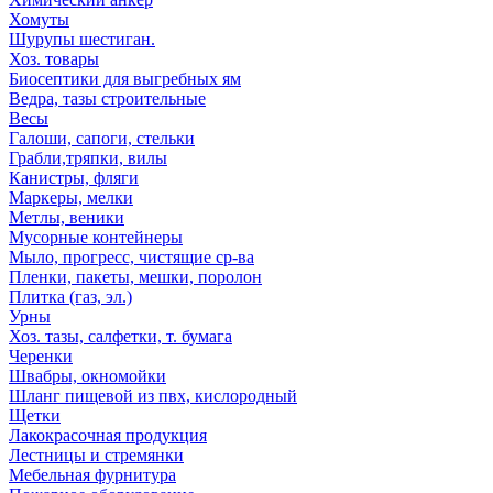
Хомуты
Шурупы шестиган.
Хоз. товары
Биосептики для выгребных ям
Ведра, тазы строительные
Весы
Галоши, сапоги, стельки
Грабли,тряпки, вилы
Канистры, фляги
Маркеры, мелки
Метлы, веники
Мусорные контейнеры
Мыло, прогресс, чистящие ср-ва
Пленки, пакеты, мешки, поролон
Плитка (газ, эл.)
Урны
Хоз. тазы, салфетки, т. бумага
Черенки
Швабры, окномойки
Шланг пищевой из пвх, кислородный
Щетки
Лакокрасочная продукция
Лестницы и стремянки
Мебельная фурнитура