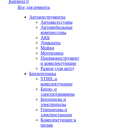
Корзина
0
Все для ремонта
Автоинструменты
Автоаксессуары
Автомобильные
компрессоры
АКБ
Домкраты
Мойки
Мотопомпа
Пневмоинструмент
и комплектующие
Разное (для авто)
Бензотехника
STIHL и
комплектующие
Бензо- и
электротриммера
Бензопилы и
электропилы
Генераторы и
электростанции
Комплектующее к
пилам