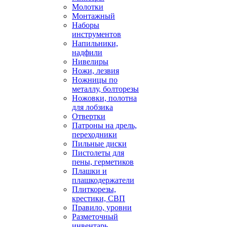
Молотки
Монтажный
Наборы
инструментов
Напильники,
надфили
Нивелиры
Ножи, лезвия
Ножницы по
металлу, болторезы
Ножовки, полотна
для лобзика
Отвертки
Патроны на дрель,
переходники
Пильные диски
Пистолеты для
пены, герметиков
Плашки и
плашкодержатели
Плиткорезы,
крестики, СВП
Правило, уровни
Разметочный
инвентарь