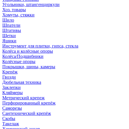
Угольники, штангенциркули
Хоз. товары
Хомуты, стяжки
Шило
Шпатели
Штативы
Щетки
Ящики
Инструмент для плитки, гипса, стекла
Колёса и колёсные опоры
Колёса/Подшибники
Колёсные опоры
Покрышки, шины, камеры
Крепёж
Гвозди
Дюбельная техника
Заклепки
Кляймеры
Метрический крепеж
Перфорированный крепёж
Саморезы
Сантехнический крепёж
Скобы
Такелаж
Химический анкер