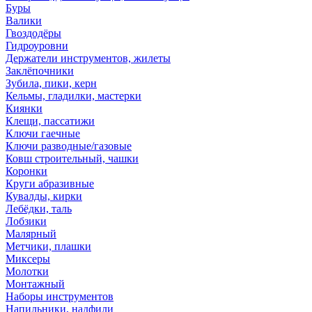
Буры
Валики
Гвоздодёры
Гидроуровни
Держатели инструментов, жилеты
Заклёпочники
Зубила, пики, керн
Кельмы, гладилки, мастерки
Киянки
Клещи, пассатижи
Ключи гаечные
Ключи разводные/газовые
Ковш строительный, чашки
Коронки
Круги абразивные
Кувалды, кирки
Лебёдки, таль
Лобзики
Малярный
Метчики, плашки
Миксеры
Молотки
Монтажный
Наборы инструментов
Напильники, надфили