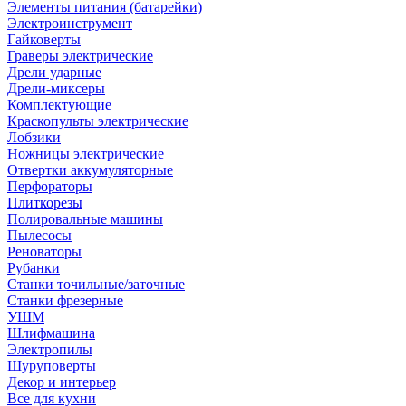
Элементы питания (батарейки)
Электроинструмент
Гайковерты
Граверы электрические
Дрели ударные
Дрели-миксеры
Комплектующие
Краскопульты электрические
Лобзики
Ножницы электрические
Отвертки аккумуляторные
Перфораторы
Плиткорезы
Полировальные машины
Пылесосы
Реноваторы
Рубанки
Станки точильные/заточные
Станки фрезерные
УШМ
Шлифмашина
Электропилы
Шуруповерты
Декор и интерьер
Все для кухни