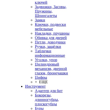
ключей
Задвижки, Засовы,
Пружины,
Шпингалеты
Замки
Крючки, подвески
мебельные
Накладки, прушины
Обивка для дверей
Петли, доводчики
Ручки, защёлки
Таблички
информационные
Уголки, упор
Цилиндровый
механизм, дверной
глазок, бронечашки
Цифры
+ ЕЩЕ
Инструмент
Адаптер для бит
Бокорезы,
длинногубцы,
плоскогубцы
Буры