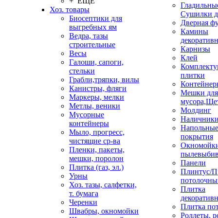
+ ЕЩЕ
Гладильные
Хоз. товары
Сушилки д
Биосептики для
Дверная ф
выгребных ям
Камины
Ведра, тазы
декоратив
строительные
Карнизы
Весы
Клей
Галоши, сапоги,
Комплекту
стельки
плитки
Грабли,тряпки, вилы
Контейнер
Канистры, фляги
Мешки для
Маркеры, мелки
мусора,Ще
Метлы, веники
Молдинг
Мусорные
Наличник
контейнеры
Напольны
Мыло, прогресс,
покрытия
чистящие ср-ва
Окномойки
Пленки, пакеты,
пылевыбив
мешки, поролон
Панели
Плитка (газ, эл.)
Плинтус/П
Урны
потолочны
Хоз. тазы, салфетки,
Плитка
т. бумага
декоративн
Черенки
Плитка по
Швабры, окномойки
Роллеты, 