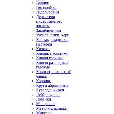
Валики
Гвоздодёры
Гидроуровни
Держатели
инструментов,
жилеты
Заклёпочники
Зубила, пики, керн
Кельмы, гладилки,
мастерки
Киянки
Клещи, пассатижи
Ключи гаечные
Ключи разводные/
газовые
Ковш строительный,
чашки
Коронки
Круги абразивные
Кувалды, кирки
Лебёдки, таль
Лобзики
Малярный
Метчики, плашки
Миксеры