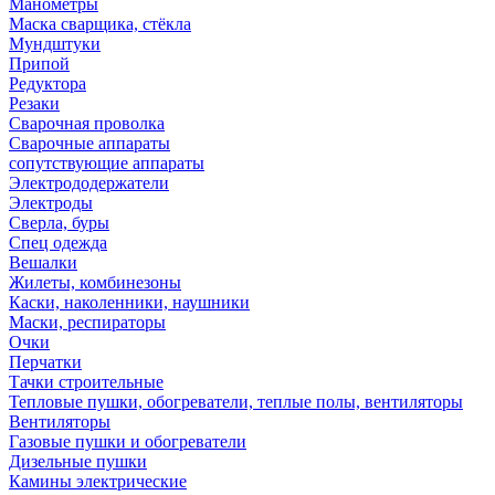
Манометры
Маска сварщика, стёкла
Мундштуки
Припой
Редуктора
Резаки
Сварочная проволка
Сварочные аппараты
сопутствующие аппараты
Электрододержатели
Электроды
Сверла, буры
Спец одежда
Вешалки
Жилеты, комбинезоны
Каски, наколенники, наушники
Маски, респираторы
Очки
Перчатки
Тачки строительные
Тепловые пушки, обогреватели, теплые полы, вентиляторы
Вентиляторы
Газовые пушки и обогреватели
Дизельные пушки
Камины электрические