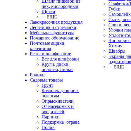
Шланг пищевой из
Салфетки/
пвх, кислородный
Губки
Щетки
Самоклейк
+ ЕЩЕ
Скотч, лен
Лакокрасочная продукция
Совки, ве
Лестницы и стремянки
Уголки пл
Мебельная фурнитура
Уплотните
Пожарное оборудование
Чистящие с
Почтовые ящики,
Химия
ключницы
Швабры
Резка и шлифование
Экраны дл
Все для шлифовки
радиаторо
Круги, диски,
+ ЕЩЕ
полотна, пилки
Ролики
Садовые товары
Грунт
Комплектующие к
шлангам
Опрыскиватели
От насекомых и
вредителей
Парники
Подкормка+отрава
Полив