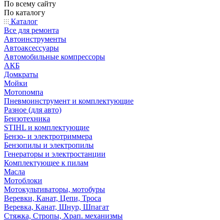
По всему сайту
По каталогу
Каталог
Все для ремонта
Автоинструменты
Автоаксессуары
Автомобильные компрессоры
АКБ
Домкраты
Мойки
Мотопомпа
Пневмоинструмент и комплектующие
Разное (для авто)
Бензотехника
STIHL и комплектующие
Бензо- и электротриммера
Бензопилы и электропилы
Генераторы и электростанции
Комплектующее к пилам
Масла
Мотоблоки
Мотокультиваторы, мотобуры
Веревки, Канат, Цепи, Троса
Веревка, Канат, Шнур, Шпагат
Стяжка, Стропы, Храп. механизмы