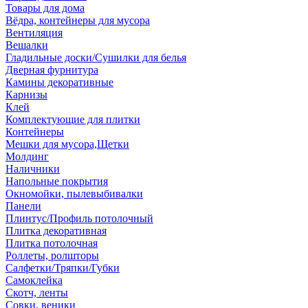
Товары для дома
Вёдра, контейнеры для мусора
Вентиляция
Вешалки
Гладильные доски/Сушилки для белья
Дверная фурнитура
Камины декоративные
Карнизы
Клей
Комплектующие для плитки
Контейнеры
Мешки для мусора,Щетки
Молдинг
Наличники
Напольные покрытия
Окномойки, пылевыбивалки
Панели
Плинтус/Профиль потолочный
Плитка декоративная
Плитка потолочная
Роллеты, ролшторы
Салфетки/Тряпки/Губки
Самоклейка
Скотч, ленты
Совки, веники