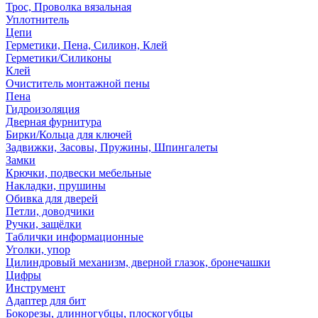
Трос, Проволка вязальная
Уплотнитель
Цепи
Герметики, Пена, Силикон, Клей
Герметики/Силиконы
Клей
Очиститель монтажной пены
Пена
Гидроизоляция
Дверная фурнитура
Бирки/Кольца для ключей
Задвижки, Засовы, Пружины, Шпингалеты
Замки
Крючки, подвески мебельные
Накладки, прушины
Обивка для дверей
Петли, доводчики
Ручки, защёлки
Таблички информационные
Уголки, упор
Цилиндровый механизм, дверной глазок, бронечашки
Цифры
Инструмент
Адаптер для бит
Бокорезы, длинногубцы, плоскогубцы