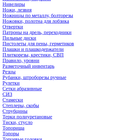
Нивелиры
Ножи, лезвия
Ножницы по металлу, болторезы
Ножовки, полотна для лобзика
Отвертки
Патроны на дрель, переходники
Пильные диски
Пистолеты для пены, герметиков
Плашки и плашкодержатели
Плиткорезы, крестики, СВП
Правило, уровни
Разметочный инвентарь
Резцы
Рубанки, штроборезы ручные
Рулетки
Сетки абразивные
СИЗ
Стамески
Степлеры, скобы
Струбцины
Терки полиуретановые
Тиски, стусло
Топорища
Топоры
Торцевые головки