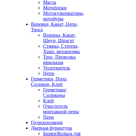
Масла
Мотоблоки
Мотокультиваторы,
мотобуры
Веревки, Канат, Цепи,
Троса
Веревка, Канат,
Шнур, Шпагат
Стяжка, Стропы,
Храп. механизмы
Трос, Проволка
вязальная
Уплотнитель
Цепи
Герметики, Пена,
Силикон, Клей
Герметики/
Силиконы
Клей
Очиститель
монтажной пены
Пена
Гидроизоляция
Дверная фурнитура
Бирки/Кольца для