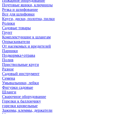
Пожарное оборудование
Почтовые ящики, ключницы
Резка и шлифование
Все для шлифовки
Круги, диски, полотна, пилки
Ролики
Садовые товары
Грунт
Комплектующие к шлангам
Опрыскиватели
От насекомых и вредителей
Парники
Подкормка+отрава
Полив
Приствольные круги
Разное
Садовый инструмент
Семена
Умывальники, лейки
Фигурки садовые
Шланги
Сварочное оборудование
Горелки к баллончику
горелки кровельные
Зажимы, клеммы, держатели