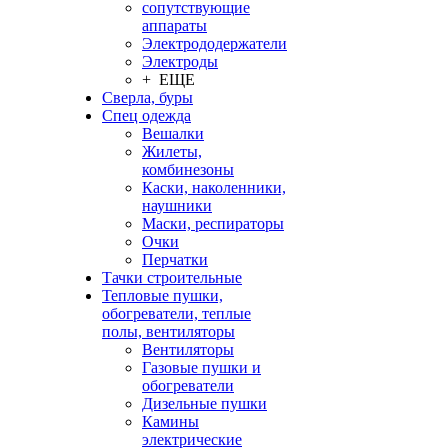
сопутствующие
аппараты
Электрододержатели
Электроды
+ ЕЩЕ
Сверла, буры
Спец одежда
Вешалки
Жилеты,
комбинезоны
Каски, наколенники,
наушники
Маски, респираторы
Очки
Перчатки
Тачки строительные
Тепловые пушки,
обогреватели, теплые
полы, вентиляторы
Вентиляторы
Газовые пушки и
обогреватели
Дизельные пушки
Камины
электрические