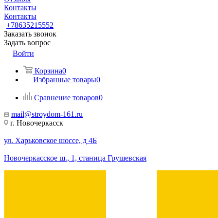
Контакты
Контакты
+78635215552
Заказать звонок
Задать вопрос
Войти
Корзина
0
Избранные товары
0
Сравнение товаров
0
mail@stroydom-161.ru
г. Новочеркасск
ул. Харьковское шоссе, д 4Б
Новочеркасское ш., 1, станица Грушевская