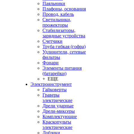
Паяльники
Плафоны, основания
Провод, кабель
Светильники,
прожекторы
Стабилизаторы,
зарядные устройства
Счетчики
Труба гибкая (гофра)
Удлинители, сетевые
фильтры
Фонари
Элементы питания
(батарейки)
+ ЕЩЕ
Электроинструмент
Гайковерты
Граверы
электрические
Дрели ударные
Дрели-миксеры
Комплектующие
Краскопульты
электрические
Лобзики