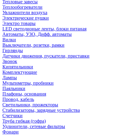
Тепловые завесы
Теплообогреватели
Увлажнители воздуха
Электрические пушки
Электро товары
LED светодионые ленты, блоки питаная
Автоматы, УЗО, Дифф. автоматы
Вилки
Выключатели, розетки, рамки
Гирлянды
Датчики движения, пускатели, приставки
Звонок
Кипятильники
Комплектующие
Лампы
Мультиметры, пробники
Паяльники
Плафоны, основания
Провод, кабель
Светильники, прожекторы
Стабилизаторы, зарядные устройства
Счетчики
Труба гибкая (гофра)
Удлинители, сетевые фильтры
Фонари