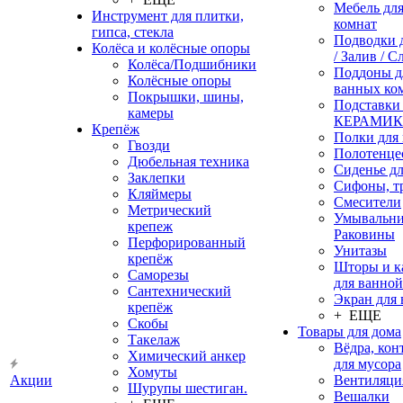
Мебель дл
Инструмент для плитки,
комнат
гипса, стекла
Подводки 
Колёса и колёсные опоры
/ Залив / С
Колёса/Подшибники
Поддоны д
Колёсные опоры
ванных ко
Покрышки, шины,
Подставки
камеры
КЕРАМИ
Крепёж
Полки для
Гвозди
Полотенце
Дюбельная техника
Сиденье дл
Заклепки
Сифоны, т
Кляймеры
Смесители
Метрический
Умывальни
крепеж
Раковины
Перфорированный
Унитазы
крепёж
Шторы и к
Саморезы
для ванной
Сантехнический
Экран для
крепёж
+ ЕЩЕ
Скобы
Товары для дома
Такелаж
Вёдра, ко
Химический анкер
для мусора
Хомуты
Акции
Вентиляци
Шурупы шестиган.
Вешалки