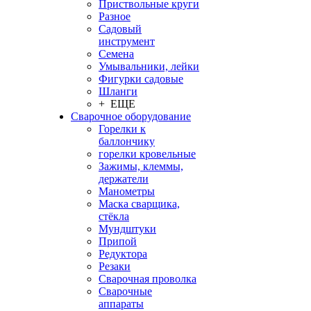
Приствольные круги
Разное
Садовый
инструмент
Семена
Умывальники, лейки
Фигурки садовые
Шланги
+ ЕЩЕ
Сварочное оборудование
Горелки к
баллончику
горелки кровельные
Зажимы, клеммы,
держатели
Манометры
Маска сварщика,
стёкла
Мундштуки
Припой
Редуктора
Резаки
Сварочная проволка
Сварочные
аппараты