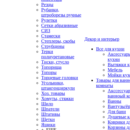
Резцы
Рубанки,
штроборезы ручные
Рулетки
Сетки абразивные
СИЗ
Стамески
Декор и интерьер
Степлеры, скобы
Струбцины
Все для кухни
Терки
Аксессуар
полиуретановые
кухни
Тиски, стусло
Вытяжки к
Топорища
Мебель
Топоры
Мойки кух
Торцевые головки
Товары для ванн
Угольники,
комнаты
штангенциркули
Акссессуа
Хоз. товары
ванноый к
Хомуты, стяжки
Ванны
Шило
Вантузы/ё
Шпатели
Для бани
Штативы
Душевые 
Щетки
Коврики д
Ящики
Корзины дл
+ ЕЩЕ