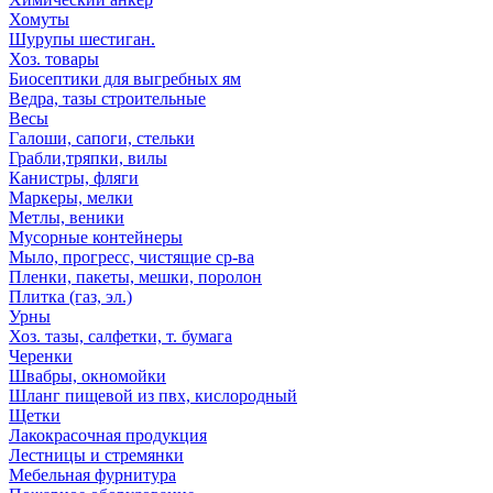
Хомуты
Шурупы шестиган.
Хоз. товары
Биосептики для выгребных ям
Ведра, тазы строительные
Весы
Галоши, сапоги, стельки
Грабли,тряпки, вилы
Канистры, фляги
Маркеры, мелки
Метлы, веники
Мусорные контейнеры
Мыло, прогресс, чистящие ср-ва
Пленки, пакеты, мешки, поролон
Плитка (газ, эл.)
Урны
Хоз. тазы, салфетки, т. бумага
Черенки
Швабры, окномойки
Шланг пищевой из пвх, кислородный
Щетки
Лакокрасочная продукция
Лестницы и стремянки
Мебельная фурнитура