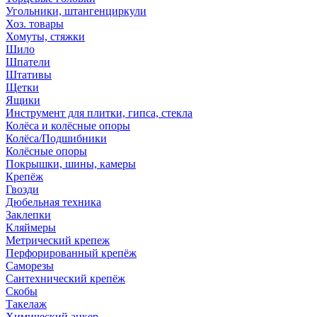
Угольники, штангенциркули
Хоз. товары
Хомуты, стяжки
Шило
Шпатели
Штативы
Щетки
Ящики
Инструмент для плитки, гипса, стекла
Колёса и колёсные опоры
Колёса/Подшибники
Колёсные опоры
Покрышки, шины, камеры
Крепёж
Гвозди
Дюбельная техника
Заклепки
Кляймеры
Метрический крепеж
Перфорированный крепёж
Саморезы
Сантехнический крепёж
Скобы
Такелаж
Химический анкер