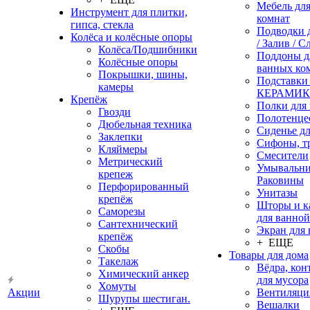
Мебель дл
Инструмент для плитки,
комнат
гипса, стекла
Подводки 
Колёса и колёсные опоры
/ Залив / С
Колёса/Подшибники
Поддоны д
Колёсные опоры
ванных ко
Покрышки, шины,
Подставки
камеры
КЕРАМИ
Крепёж
Полки для
Гвозди
Полотенце
Дюбельная техника
Сиденье дл
Заклепки
Сифоны, т
Кляймеры
Смесители
Метрический
Умывальни
крепеж
Раковины
Перфорированный
Унитазы
крепёж
Шторы и к
Саморезы
для ванной
Сантехнический
Экран для
крепёж
+ ЕЩЕ
Скобы
Товары для дома
Такелаж
Вёдра, ко
Химический анкер
для мусора
Хомуты
Акции
Вентиляци
Шурупы шестиган.
Вешалки