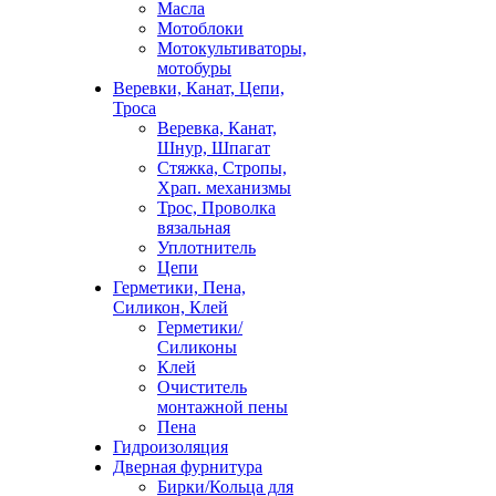
Масла
Мотоблоки
Мотокультиваторы,
мотобуры
Веревки, Канат, Цепи,
Троса
Веревка, Канат,
Шнур, Шпагат
Стяжка, Стропы,
Храп. механизмы
Трос, Проволка
вязальная
Уплотнитель
Цепи
Герметики, Пена,
Силикон, Клей
Герметики/
Силиконы
Клей
Очиститель
монтажной пены
Пена
Гидроизоляция
Дверная фурнитура
Бирки/Кольца для