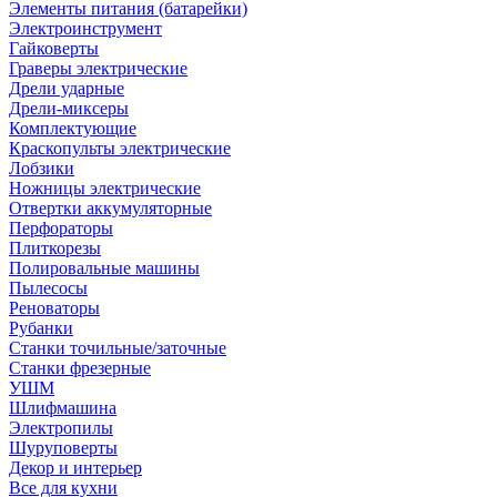
Элементы питания (батарейки)
Электроинструмент
Гайковерты
Граверы электрические
Дрели ударные
Дрели-миксеры
Комплектующие
Краскопульты электрические
Лобзики
Ножницы электрические
Отвертки аккумуляторные
Перфораторы
Плиткорезы
Полировальные машины
Пылесосы
Реноваторы
Рубанки
Станки точильные/заточные
Станки фрезерные
УШМ
Шлифмашина
Электропилы
Шуруповерты
Декор и интерьер
Все для кухни