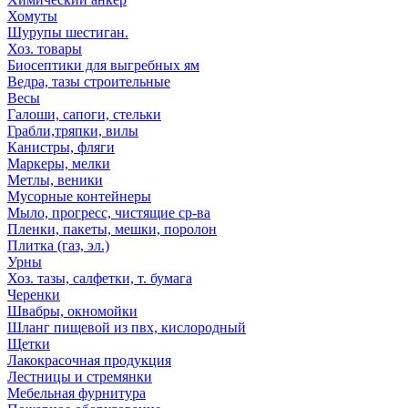
Хомуты
Шурупы шестиган.
Хоз. товары
Биосептики для выгребных ям
Ведра, тазы строительные
Весы
Галоши, сапоги, стельки
Грабли,тряпки, вилы
Канистры, фляги
Маркеры, мелки
Метлы, веники
Мусорные контейнеры
Мыло, прогресс, чистящие ср-ва
Пленки, пакеты, мешки, поролон
Плитка (газ, эл.)
Урны
Хоз. тазы, салфетки, т. бумага
Черенки
Швабры, окномойки
Шланг пищевой из пвх, кислородный
Щетки
Лакокрасочная продукция
Лестницы и стремянки
Мебельная фурнитура