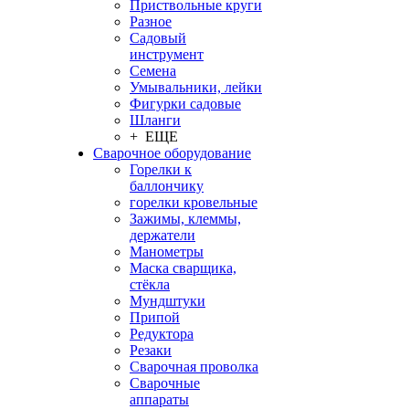
Приствольные круги
Разное
Садовый
инструмент
Семена
Умывальники, лейки
Фигурки садовые
Шланги
+ ЕЩЕ
Сварочное оборудование
Горелки к
баллончику
горелки кровельные
Зажимы, клеммы,
держатели
Манометры
Маска сварщика,
стёкла
Мундштуки
Припой
Редуктора
Резаки
Сварочная проволка
Сварочные
аппараты