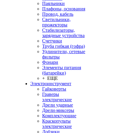
Паяльники
Плафоны, основания
Провод, кабель
Светильники,
прожекторы
Стабилизаторы,
зарядные устройства
Счетчики
Труба гибкая (гофра)
Удлинители, сетевые
фильтры
Фонари
Элементы питания
(батарейки)
+ ЕЩЕ
Электроинструмент
Гайковерты
Граверы
электрические
Дрели ударные
Дрели-миксеры
Комплектующие
Краскопульты
электрические
Лобзики