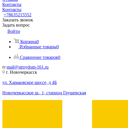
Контакты
Контакты
+78635215552
Заказать звонок
Задать вопрос
Войти
Корзина
0
Избранные товары
0
Сравнение товаров
0
mail@stroydom-161.ru
г. Новочеркасск
ул. Харьковское шоссе, д 4Б
Новочеркасское ш., 1, станица Грушевская