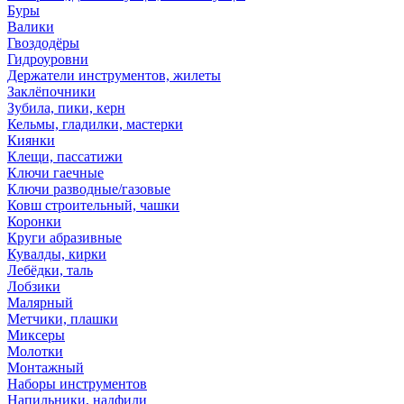
Буры
Валики
Гвоздодёры
Гидроуровни
Держатели инструментов, жилеты
Заклёпочники
Зубила, пики, керн
Кельмы, гладилки, мастерки
Киянки
Клещи, пассатижи
Ключи гаечные
Ключи разводные/газовые
Ковш строительный, чашки
Коронки
Круги абразивные
Кувалды, кирки
Лебёдки, таль
Лобзики
Малярный
Метчики, плашки
Миксеры
Молотки
Монтажный
Наборы инструментов
Напильники, надфили