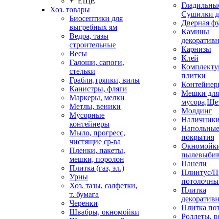
+ ЕЩЕ
Гладильные
Хоз. товары
Сушилки д
Биосептики для
Дверная ф
выгребных ям
Камины
Ведра, тазы
декоратив
строительные
Карнизы
Весы
Клей
Галоши, сапоги,
Комплекту
стельки
плитки
Грабли,тряпки, вилы
Контейнер
Канистры, фляги
Мешки для
Маркеры, мелки
мусора,Ще
Метлы, веники
Молдинг
Мусорные
Наличник
контейнеры
Напольны
Мыло, прогресс,
покрытия
чистящие ср-ва
Окномойки
Пленки, пакеты,
пылевыбив
мешки, поролон
Панели
Плитка (газ, эл.)
Плинтус/П
Урны
потолочны
Хоз. тазы, салфетки,
Плитка
т. бумага
декоративн
Черенки
Плитка по
Швабры, окномойки
Роллеты, 