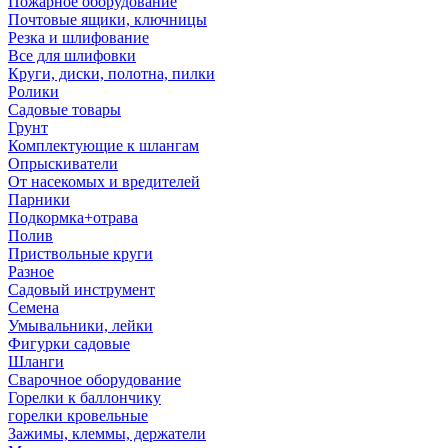
Пожарное оборудование
Почтовые ящики, ключницы
Резка и шлифование
Все для шлифовки
Круги, диски, полотна, пилки
Ролики
Садовые товары
Грунт
Комплектующие к шлангам
Опрыскиватели
От насекомых и вредителей
Парники
Подкормка+отрава
Полив
Приствольные круги
Разное
Садовый инструмент
Семена
Умывальники, лейки
Фигурки садовые
Шланги
Сварочное оборудование
Горелки к баллончику
горелки кровельные
Зажимы, клеммы, держатели