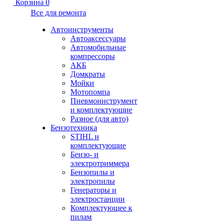
Корзина
0
Все для ремонта
Автоинструменты
Автоаксессуары
Автомобильные
компрессоры
АКБ
Домкраты
Мойки
Мотопомпа
Пневмоинструмент
и комплектующие
Разное (для авто)
Бензотехника
STIHL и
комплектующие
Бензо- и
электротриммера
Бензопилы и
электропилы
Генераторы и
электростанции
Комплектующее к
пилам