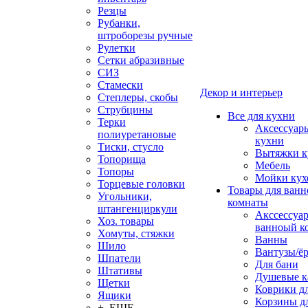
Резцы
Рубанки,
штроборезы ручные
Рулетки
Сетки абразивные
СИЗ
Стамески
Декор и интерьер
Степлеры, скобы
Струбцины
Все для кухни
Терки
Аксессуар
полиуретановые
кухни
Тиски, стусло
Вытяжки к
Топорища
Мебель
Топоры
Мойки кух
Торцевые головки
Товары для ванн
Угольники,
комнаты
штангенциркули
Акссессуа
Хоз. товары
ванноый к
Хомуты, стяжки
Ванны
Шило
Вантузы/ё
Шпатели
Для бани
Штативы
Душевые 
Щетки
Коврики д
Ящики
Корзины дл
+ ЕЩЕ