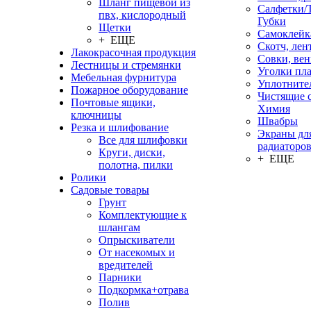
Шланг пищевой из
Салфетки/
пвх, кислородный
Губки
Щетки
Самоклейк
+ ЕЩЕ
Скотч, лен
Лакокрасочная продукция
Совки, ве
Лестницы и стремянки
Уголки пл
Мебельная фурнитура
Уплотните
Пожарное оборудование
Чистящие с
Почтовые ящики,
Химия
ключницы
Швабры
Резка и шлифование
Экраны дл
Все для шлифовки
радиаторо
Круги, диски,
+ ЕЩЕ
полотна, пилки
Ролики
Садовые товары
Грунт
Комплектующие к
шлангам
Опрыскиватели
От насекомых и
вредителей
Парники
Подкормка+отрава
Полив