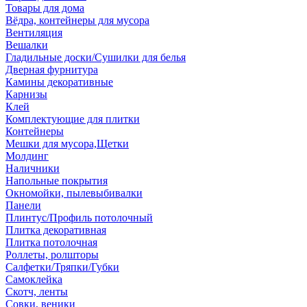
Товары для дома
Вёдра, контейнеры для мусора
Вентиляция
Вешалки
Гладильные доски/Сушилки для белья
Дверная фурнитура
Камины декоративные
Карнизы
Клей
Комплектующие для плитки
Контейнеры
Мешки для мусора,Щетки
Молдинг
Наличники
Напольные покрытия
Окномойки, пылевыбивалки
Панели
Плинтус/Профиль потолочный
Плитка декоративная
Плитка потолочная
Роллеты, ролшторы
Салфетки/Тряпки/Губки
Самоклейка
Скотч, ленты
Совки, веники