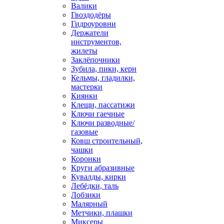
Валики
Гвоздодёры
Гидроуровни
Держатели
инструментов,
жилеты
Заклёпочники
Зубила, пики, керн
Кельмы, гладилки,
мастерки
Киянки
Клещи, пассатижи
Ключи гаечные
Ключи разводные/
газовые
Ковш строительный,
чашки
Коронки
Круги абразивные
Кувалды, кирки
Лебёдки, таль
Лобзики
Малярный
Метчики, плашки
Миксеры