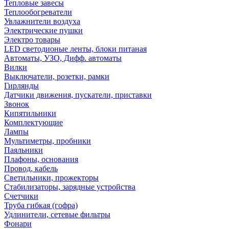
Тепловые завесы
Теплообогреватели
Увлажнители воздуха
Электрические пушки
Электро товары
LED светодионые ленты, блоки питаная
Автоматы, УЗО, Дифф. автоматы
Вилки
Выключатели, розетки, рамки
Гирлянды
Датчики движения, пускатели, приставки
Звонок
Кипятильники
Комплектующие
Лампы
Мультиметры, пробники
Паяльники
Плафоны, основания
Провод, кабель
Светильники, прожекторы
Стабилизаторы, зарядные устройства
Счетчики
Труба гибкая (гофра)
Удлинители, сетевые фильтры
Фонари