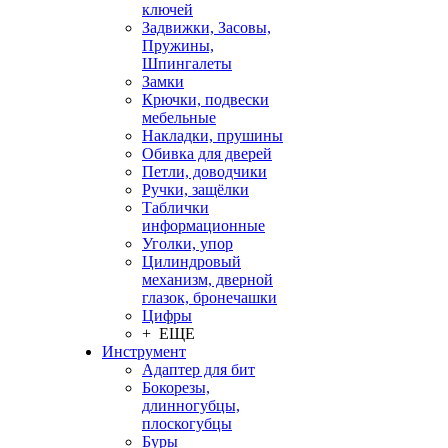
ключей
Задвижки, Засовы,
Пружины,
Шпингалеты
Замки
Крючки, подвески
мебельные
Накладки, прушины
Обивка для дверей
Петли, доводчики
Ручки, защёлки
Таблички
информационные
Уголки, упор
Цилиндровый
механизм, дверной
глазок, бронечашки
Цифры
+ ЕЩЕ
Инструмент
Адаптер для бит
Бокорезы,
длинногубцы,
плоскогубцы
Буры