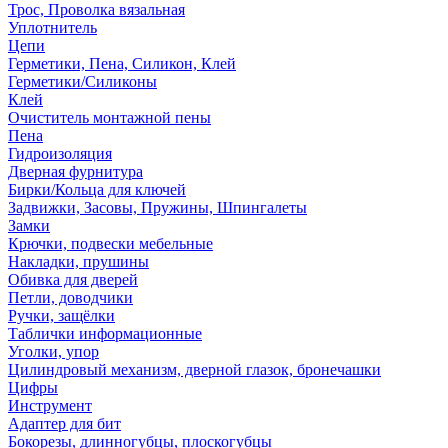
Трос, Проволка вязальная
Уплотнитель
Цепи
Герметики, Пена, Силикон, Клей
Герметики/Силиконы
Клей
Очиститель монтажной пены
Пена
Гидроизоляция
Дверная фурнитура
Бирки/Кольца для ключей
Задвижки, Засовы, Пружины, Шпингалеты
Замки
Крючки, подвески мебельные
Накладки, прушины
Обивка для дверей
Петли, доводчики
Ручки, защёлки
Таблички информационные
Уголки, упор
Цилиндровый механизм, дверной глазок, бронечашки
Цифры
Инструмент
Адаптер для бит
Бокорезы, длинногубцы, плоскогубцы