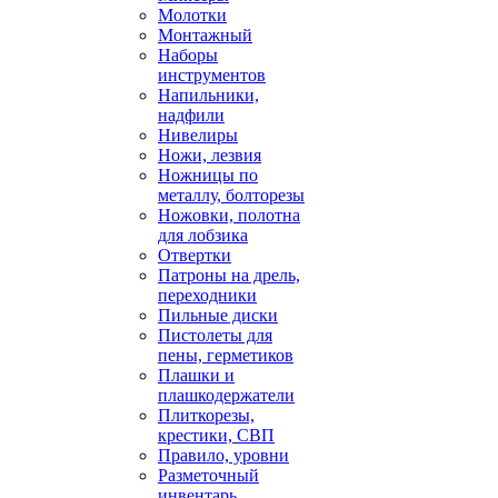
Молотки
Монтажный
Наборы
инструментов
Напильники,
надфили
Нивелиры
Ножи, лезвия
Ножницы по
металлу, болторезы
Ножовки, полотна
для лобзика
Отвертки
Патроны на дрель,
переходники
Пильные диски
Пистолеты для
пены, герметиков
Плашки и
плашкодержатели
Плиткорезы,
крестики, СВП
Правило, уровни
Разметочный
инвентарь