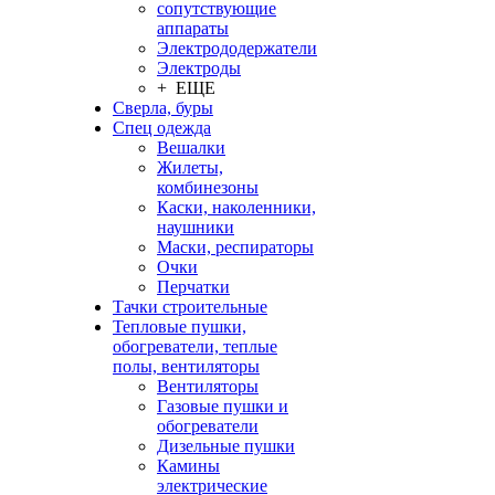
сопутствующие
аппараты
Электрододержатели
Электроды
+ ЕЩЕ
Сверла, буры
Спец одежда
Вешалки
Жилеты,
комбинезоны
Каски, наколенники,
наушники
Маски, респираторы
Очки
Перчатки
Тачки строительные
Тепловые пушки,
обогреватели, теплые
полы, вентиляторы
Вентиляторы
Газовые пушки и
обогреватели
Дизельные пушки
Камины
электрические