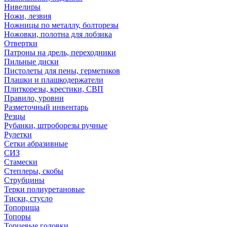
Нивелиры
Ножи, лезвия
Ножницы по металлу, болторезы
Ножовки, полотна для лобзика
Отвертки
Патроны на дрель, переходники
Пильные диски
Пистолеты для пены, герметиков
Плашки и плашкодержатели
Плиткорезы, крестики, СВП
Правило, уровни
Разметочный инвентарь
Резцы
Рубанки, штроборезы ручные
Рулетки
Сетки абразивные
СИЗ
Стамески
Степлеры, скобы
Струбцины
Терки полиуретановые
Тиски, стусло
Топорища
Топоры
Торцевые головки