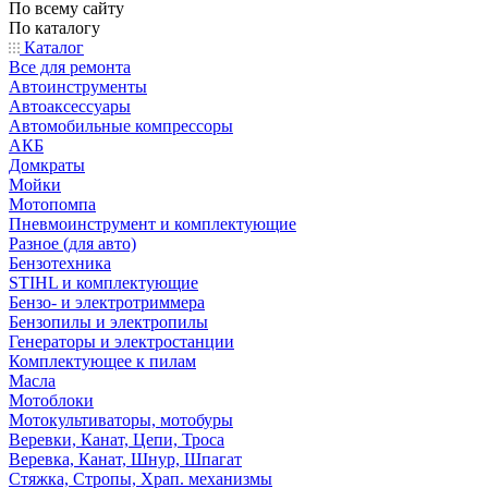
По всему сайту
По каталогу
Каталог
Все для ремонта
Автоинструменты
Автоаксессуары
Автомобильные компрессоры
АКБ
Домкраты
Мойки
Мотопомпа
Пневмоинструмент и комплектующие
Разное (для авто)
Бензотехника
STIHL и комплектующие
Бензо- и электротриммера
Бензопилы и электропилы
Генераторы и электростанции
Комплектующее к пилам
Масла
Мотоблоки
Мотокультиваторы, мотобуры
Веревки, Канат, Цепи, Троса
Веревка, Канат, Шнур, Шпагат
Стяжка, Стропы, Храп. механизмы