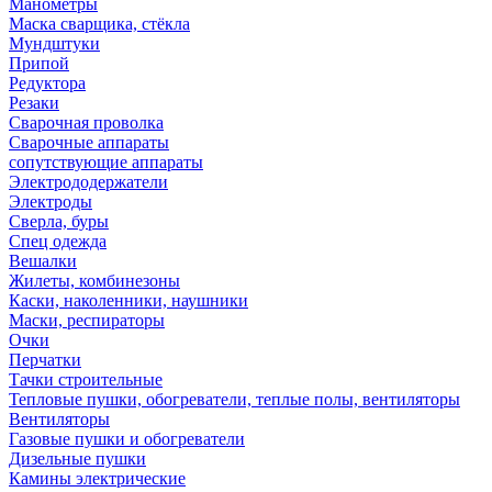
Манометры
Маска сварщика, стёкла
Мундштуки
Припой
Редуктора
Резаки
Сварочная проволка
Сварочные аппараты
сопутствующие аппараты
Электрододержатели
Электроды
Сверла, буры
Спец одежда
Вешалки
Жилеты, комбинезоны
Каски, наколенники, наушники
Маски, респираторы
Очки
Перчатки
Тачки строительные
Тепловые пушки, обогреватели, теплые полы, вентиляторы
Вентиляторы
Газовые пушки и обогреватели
Дизельные пушки
Камины электрические