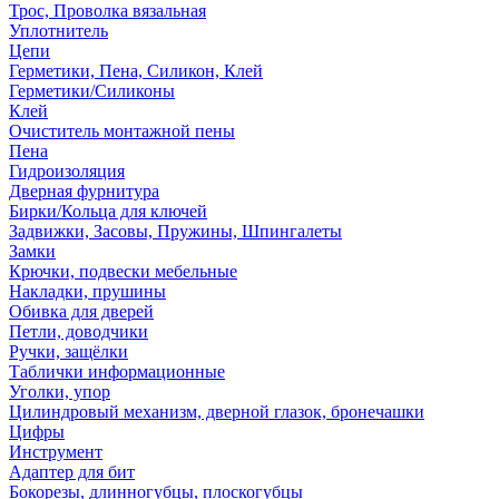
Трос, Проволка вязальная
Уплотнитель
Цепи
Герметики, Пена, Силикон, Клей
Герметики/Силиконы
Клей
Очиститель монтажной пены
Пена
Гидроизоляция
Дверная фурнитура
Бирки/Кольца для ключей
Задвижки, Засовы, Пружины, Шпингалеты
Замки
Крючки, подвески мебельные
Накладки, прушины
Обивка для дверей
Петли, доводчики
Ручки, защёлки
Таблички информационные
Уголки, упор
Цилиндровый механизм, дверной глазок, бронечашки
Цифры
Инструмент
Адаптер для бит
Бокорезы, длинногубцы, плоскогубцы