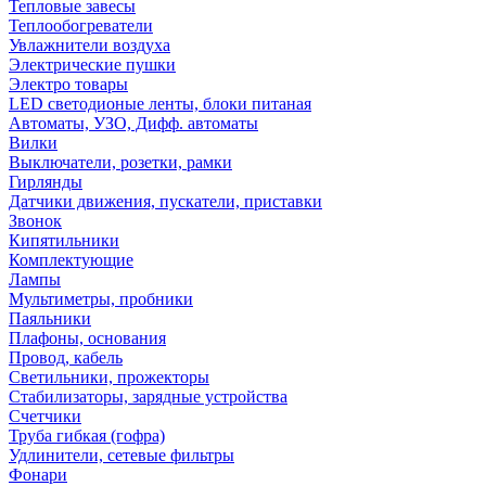
Тепловые завесы
Теплообогреватели
Увлажнители воздуха
Электрические пушки
Электро товары
LED светодионые ленты, блоки питаная
Автоматы, УЗО, Дифф. автоматы
Вилки
Выключатели, розетки, рамки
Гирлянды
Датчики движения, пускатели, приставки
Звонок
Кипятильники
Комплектующие
Лампы
Мультиметры, пробники
Паяльники
Плафоны, основания
Провод, кабель
Светильники, прожекторы
Стабилизаторы, зарядные устройства
Счетчики
Труба гибкая (гофра)
Удлинители, сетевые фильтры
Фонари