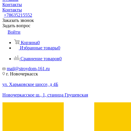
Контакты
Контакты
+78635215552
Заказать звонок
Задать вопрос
Войти
Корзина
0
Избранные товары
0
Сравнение товаров
0
mail@stroydom-161.ru
г. Новочеркасск
ул. Харьковское шоссе, д 4Б
Новочеркасское ш., 1, станица Грушевская