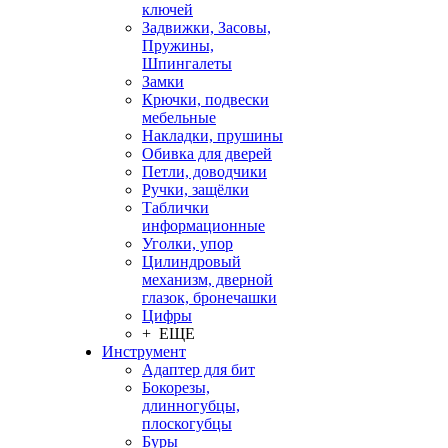
ключей
Задвижки, Засовы,
Пружины,
Шпингалеты
Замки
Крючки, подвески
мебельные
Накладки, прушины
Обивка для дверей
Петли, доводчики
Ручки, защёлки
Таблички
информационные
Уголки, упор
Цилиндровый
механизм, дверной
глазок, бронечашки
Цифры
+ ЕЩЕ
Инструмент
Адаптер для бит
Бокорезы,
длинногубцы,
плоскогубцы
Буры