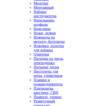
Молотки
Монтажный
Наборы
инструментов
Напильники,
надфили
Нивелиры
Ножи, лезвия
Ножницы по
металлу, болторезы
Ножовки, полотна
для лобзика
Отвертки
Патроны на дрель,
переходники
Пильные диски
Пистолеты для
пены, герметиков
Плашки и
плашкодержатели
Плиткорезы,
крестики, СВП
Правило, уровни
Разметочный
инвентарь