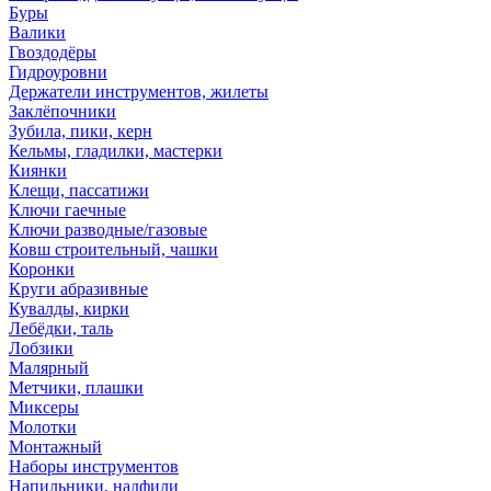
Буры
Валики
Гвоздодёры
Гидроуровни
Держатели инструментов, жилеты
Заклёпочники
Зубила, пики, керн
Кельмы, гладилки, мастерки
Киянки
Клещи, пассатижи
Ключи гаечные
Ключи разводные/газовые
Ковш строительный, чашки
Коронки
Круги абразивные
Кувалды, кирки
Лебёдки, таль
Лобзики
Малярный
Метчики, плашки
Миксеры
Молотки
Монтажный
Наборы инструментов
Напильники, надфили