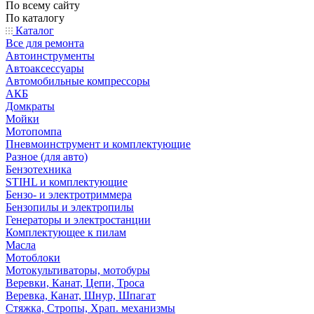
По всему сайту
По каталогу
Каталог
Все для ремонта
Автоинструменты
Автоаксессуары
Автомобильные компрессоры
АКБ
Домкраты
Мойки
Мотопомпа
Пневмоинструмент и комплектующие
Разное (для авто)
Бензотехника
STIHL и комплектующие
Бензо- и электротриммера
Бензопилы и электропилы
Генераторы и электростанции
Комплектующее к пилам
Масла
Мотоблоки
Мотокультиваторы, мотобуры
Веревки, Канат, Цепи, Троса
Веревка, Канат, Шнур, Шпагат
Стяжка, Стропы, Храп. механизмы