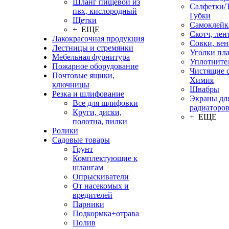
Шланг пищевой из
Салфетки/
пвх, кислородный
Губки
Щетки
Самоклейк
+ ЕЩЕ
Скотч, лен
Лакокрасочная продукция
Совки, ве
Лестницы и стремянки
Уголки пл
Мебельная фурнитура
Уплотните
Пожарное оборудование
Чистящие с
Почтовые ящики,
Химия
ключницы
Швабры
Резка и шлифование
Экраны дл
Все для шлифовки
радиаторо
Круги, диски,
+ ЕЩЕ
полотна, пилки
Ролики
Садовые товары
Грунт
Комплектующие к
шлангам
Опрыскиватели
От насекомых и
вредителей
Парники
Подкормка+отрава
Полив