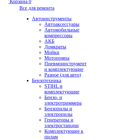
Корзина
0
Все для ремонта
Автоинструменты
Автоаксессуары
Автомобильные
компрессоры
АКБ
Домкраты
Мойки
Мотопомпа
Пневмоинструмент
и комплектующие
Разное (для авто)
Бензотехника
STIHL и
комплектующие
Бензо- и
электротриммера
Бензопилы и
электропилы
Генераторы и
электростанции
Комплектующее к
пилам