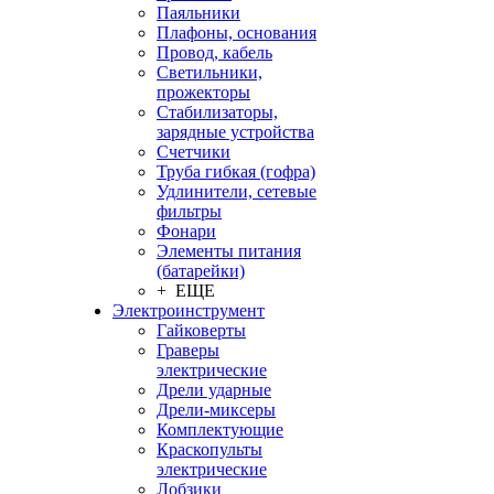
Паяльники
Плафоны, основания
Провод, кабель
Светильники,
прожекторы
Стабилизаторы,
зарядные устройства
Счетчики
Труба гибкая (гофра)
Удлинители, сетевые
фильтры
Фонари
Элементы питания
(батарейки)
+ ЕЩЕ
Электроинструмент
Гайковерты
Граверы
электрические
Дрели ударные
Дрели-миксеры
Комплектующие
Краскопульты
электрические
Лобзики