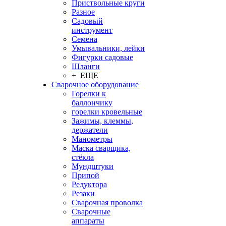
Приствольные круги
Разное
Садовый
инструмент
Семена
Умывальники, лейки
Фигурки садовые
Шланги
+ ЕЩЕ
Сварочное оборудование
Горелки к
баллончику
горелки кровельные
Зажимы, клеммы,
держатели
Манометры
Маска сварщика,
стёкла
Мундштуки
Припой
Редуктора
Резаки
Сварочная проволка
Сварочные
аппараты