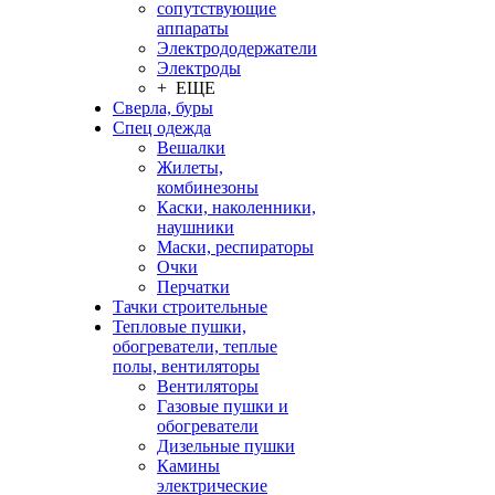
сопутствующие
аппараты
Электрододержатели
Электроды
+ ЕЩЕ
Сверла, буры
Спец одежда
Вешалки
Жилеты,
комбинезоны
Каски, наколенники,
наушники
Маски, респираторы
Очки
Перчатки
Тачки строительные
Тепловые пушки,
обогреватели, теплые
полы, вентиляторы
Вентиляторы
Газовые пушки и
обогреватели
Дизельные пушки
Камины
электрические