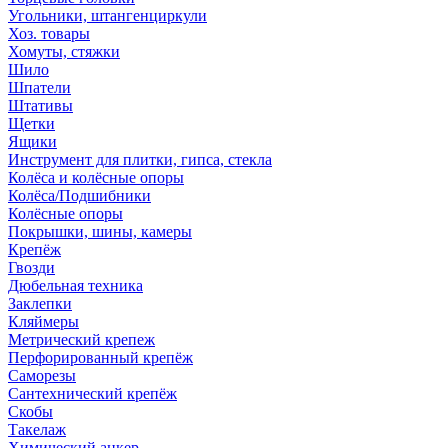
Угольники, штангенциркули
Хоз. товары
Хомуты, стяжки
Шило
Шпатели
Штативы
Щетки
Ящики
Инструмент для плитки, гипса, стекла
Колёса и колёсные опоры
Колёса/Подшибники
Колёсные опоры
Покрышки, шины, камеры
Крепёж
Гвозди
Дюбельная техника
Заклепки
Кляймеры
Метрический крепеж
Перфорированный крепёж
Саморезы
Сантехнический крепёж
Скобы
Такелаж
Химический анкер