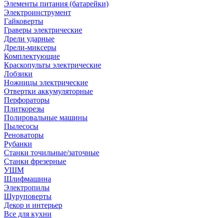
Элементы питания (батарейки)
Электроинструмент
Гайковерты
Граверы электрические
Дрели ударные
Дрели-миксеры
Комплектующие
Краскопульты электрические
Лобзики
Ножницы электрические
Отвертки аккумуляторные
Перфораторы
Плиткорезы
Полировальные машины
Пылесосы
Реноваторы
Рубанки
Станки точильные/заточные
Станки фрезерные
УШМ
Шлифмашина
Электропилы
Шуруповерты
Декор и интерьер
Все для кухни