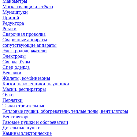
Манометры
Маска сварщика, стёкла
Мундштуки
Припой
Редуктора
Резаки
Сварочная проволка
Сварочные аппараты
сопутствующие аппараты
Электрододержатели
Электроды
Сверла, буры
Спец одежда
Вешалки
Жилеты, комбинезоны
Каски, наколенники, наушники
Маски, респираторы
Очки
Перчатки
Тачки строительные
Тепловые пушки, обогреватели, теплые полы, вентиляторы
Вентиляторы
Газовые пушки и обогреватели
Дизельные пушки
Камины электрические