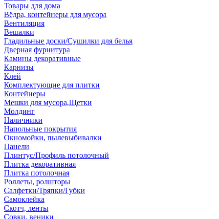
Товары для дома
Вёдра, контейнеры для мусора
Вентиляция
Вешалки
Гладильные доски/Сушилки для белья
Дверная фурнитура
Камины декоративные
Карнизы
Клей
Комплектующие для плитки
Контейнеры
Мешки для мусора,Щетки
Молдинг
Наличники
Напольные покрытия
Окномойки, пылевыбивалки
Панели
Плинтус/Профиль потолочный
Плитка декоративная
Плитка потолочная
Роллеты, ролшторы
Салфетки/Тряпки/Губки
Самоклейка
Скотч, ленты
Совки, веники