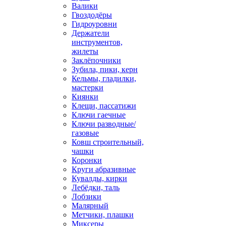
Валики
Гвоздодёры
Гидроуровни
Держатели
инструментов,
жилеты
Заклёпочники
Зубила, пики, керн
Кельмы, гладилки,
мастерки
Киянки
Клещи, пассатижи
Ключи гаечные
Ключи разводные/
газовые
Ковш строительный,
чашки
Коронки
Круги абразивные
Кувалды, кирки
Лебёдки, таль
Лобзики
Малярный
Метчики, плашки
Миксеры