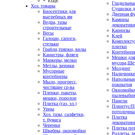
+ ЕЩЕ
Гладильные
Хоз. товары
Сушилки д
Биосептики для
Дверная ф
выгребных ям
Камины
Ведра, тазы
декоратив
строительные
Карнизы
Весы
Клей
Галоши, сапоги,
Комплекту
стельки
плитки
Грабли,тряпки, вилы
Контейнер
Канистры, фляги
Мешки для
Маркеры, мелки
мусора,Ще
Метлы, веники
Молдинг
Мусорные
Наличник
контейнеры
Напольны
Мыло, прогресс,
покрытия
чистящие ср-ва
Окномойки
Пленки, пакеты,
пылевыбив
мешки, поролон
Панели
Плитка (газ, эл.)
Плинтус/П
Урны
потолочны
Хоз. тазы, салфетки,
Плитка
т. бумага
декоративн
Черенки
Плитка по
Швабры, окномойки
Роллеты, 