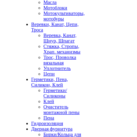
Масла
Мотоблоки
Мотокультиваторы,
мотобуры
Веревки, Канат, Цепи,
Троса
Веревка, Канат,
Шнур, Шпагат
Стяжка, Стропы,
Храп. механизмы
Трос, Проволка
вязальная
Уплотнитель
Цепи
Герметики, Пена,
Силикон, Клей
Герметики/
Силиконы
Клей
Очиститель
монтажной пены
Пена
Гидроизоляция
Дверная фурнитура
Бирки/Кольца для