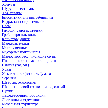
Хомуты
Шурупы шестиган.
Хоз. товары
Биосептики для выгребных ям
Ведра, тазы строительные
Весы
Галоши, сапоги, стельки
Грабли,тряпки, вилы
Канистры, фляги
Маркеры, мелки
Метлы, веники
Мусорные контейнеры
Мыло, прогресс, чистящие ср-ва
Пленки, пакеты, мешки, поролон
Плитка (газ, эл.)
Урны
Хоз. тазы, салфетки, т. бумага
Черенки
Швабры, окномойки
Шланг пищевой из пвх, кислородный
Щетки
Лакокрасочная продукция
Лестницы и стремянки
Мебельная фурнитура