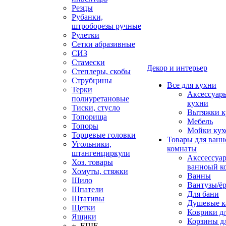
Резцы
Рубанки,
штроборезы ручные
Рулетки
Сетки абразивные
СИЗ
Стамески
Декор и интерьер
Степлеры, скобы
Струбцины
Все для кухни
Терки
Аксессуар
полиуретановые
кухни
Тиски, стусло
Вытяжки к
Топорища
Мебель
Топоры
Мойки кух
Торцевые головки
Товары для ванн
Угольники,
комнаты
штангенциркули
Акссессуа
Хоз. товары
ванноый к
Хомуты, стяжки
Ванны
Шило
Вантузы/ё
Шпатели
Для бани
Штативы
Душевые 
Щетки
Коврики д
Ящики
Корзины дл
+ ЕЩЕ