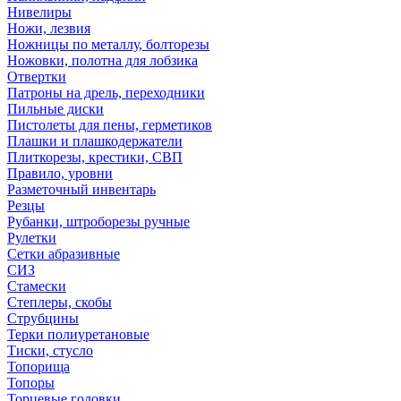
Нивелиры
Ножи, лезвия
Ножницы по металлу, болторезы
Ножовки, полотна для лобзика
Отвертки
Патроны на дрель, переходники
Пильные диски
Пистолеты для пены, герметиков
Плашки и плашкодержатели
Плиткорезы, крестики, СВП
Правило, уровни
Разметочный инвентарь
Резцы
Рубанки, штроборезы ручные
Рулетки
Сетки абразивные
СИЗ
Стамески
Степлеры, скобы
Струбцины
Терки полиуретановые
Тиски, стусло
Топорища
Топоры
Торцевые головки