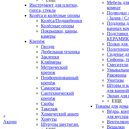
Мебель дл
Инструмент для плитки,
комнат
гипса, стекла
Подводки 
Колёса и колёсные опоры
/ Залив / С
Колёса/Подшибники
Поддоны д
Колёсные опоры
ванных ко
Покрышки, шины,
Подставки
камеры
КЕРАМИ
Крепёж
Полки для
Гвозди
Полотенце
Дюбельная техника
Сиденье дл
Заклепки
Сифоны, т
Кляймеры
Смесители
Метрический
Умывальни
крепеж
Раковины
Перфорированный
Унитазы
крепёж
Шторы и к
Саморезы
для ванной
Сантехнический
Экран для
крепёж
+ ЕЩЕ
Скобы
Товары для дома
Такелаж
Вёдра, ко
Химический анкер
для мусора
Хомуты
Акции
Вентиляци
Шурупы шестиган.
Вешалки