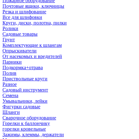
Пожарное оборудование
Почтовые ящики, ключницы
Резка и шлифование
Все для шлифовки
Круги, диски, полотна, пилки
Ролики
Садовые товары
Грунт
Комплектующие к шлангам
Опрыскиватели
От насекомых и вредителей
Парники
Подкормка+отрава
Полив
Приствольные круги
Разное
Садовый инструмент
Семена
Умывальники, лейки
Фигурки садовые
Шланги
Сварочное оборудование
Горелки к баллончику
горелки кровельные
Зажимы, клеммы, держатели