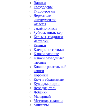
Валики
Гвоздодёры
Гидроуровни
Держатели
инструментов,
жилеты
Заклёпочники
Зубила, пики, керн
Кельмы, гладилки,
мастерки
Киянки
Клещи, пассатижи
Ключи гаечные
Ключи разводные/
газовые
Ковш строительный,
чашки
Коронки
Круги абразивные
Кувалды, кирки
Лебёдки, таль
Лобзики
Малярный
Метчики, плашки
Миксеры