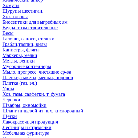
Хомуты
Шурупы шестиган.
Хоз. товары
Биосептики для выгребных ям
Ведра, тазы строительные
Весы
Галоши, сапоги, стельки
Грабли,тряпки, вилы
Канистры, фляги
Маркеры, мелки
Метлы, веники
Мусорные контейнеры
Мыло, прогресс, чистящие ср-ва
Пленки, пакеты, мешки, поролон
Плитка (газ, эл.)
Урны
Хоз. тазы, салфетки, т. бумага
Черенки
Швабры, окномойки
Шланг пищевой из пвх, кислородный
Щетки
Лакокрасочная продукция
Лестницы и стремянки
Мебельная фурнитура