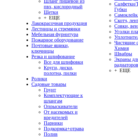
Шланг пищевой из
Салфетки/
пвх, кислородный
Губки
Щетки
Самоклейк
+ ЕЩЕ
Скотч, лен
Лакокрасочная продукция
Совки, ве
Лестницы и стремянки
Уголки пл
Мебельная фурнитура
Уплотните
Пожарное оборудование
Чистящие с
Почтовые ящики,
Химия
ключницы
Швабры
Резка и шлифование
Экраны дл
Все для шлифовки
радиаторо
Круги, диски,
+ ЕЩЕ
полотна, пилки
Ролики
Садовые товары
Грунт
Комплектующие к
шлангам
Опрыскиватели
От насекомых и
вредителей
Парники
Подкормка+отрава
Полив