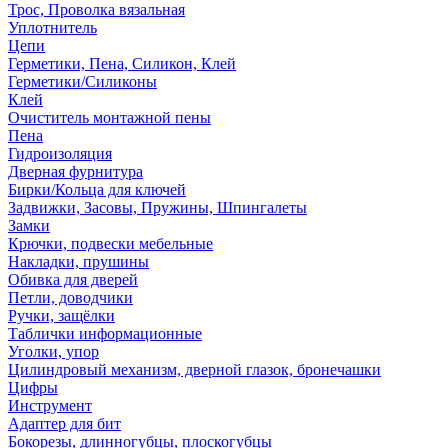
Трос, Проволка вязальная
Уплотнитель
Цепи
Герметики, Пена, Силикон, Клей
Герметики/Силиконы
Клей
Очиститель монтажной пены
Пена
Гидроизоляция
Дверная фурнитура
Бирки/Кольца для ключей
Задвижки, Засовы, Пружины, Шпингалеты
Замки
Крючки, подвески мебельные
Накладки, прушины
Обивка для дверей
Петли, доводчики
Ручки, защёлки
Таблички информационные
Уголки, упор
Цилиндровый механизм, дверной глазок, бронечашки
Цифры
Инструмент
Адаптер для бит
Бокорезы, длинногубцы, плоскогубцы