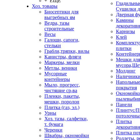
+ ЕЩЕ
Гладильные
Хоз. товары
Сушилки д
Биосептики для
Дверная ф
выгребных ям
Камины
Ведра, тазы
декоратив
строительные
Карнизы
Весы
Клей
Галоши, сапоги,
Комплекту
стельки
плитки
Грабли,тряпки, вилы
Контейнер
Канистры, фляги
Мешки для
Маркеры, мелки
мусора,Ще
Метлы, веники
Молдинг
Мусорные
Наличник
контейнеры
Напольны
Мыло, прогресс,
покрытия
чистящие ср-ва
Окномойки
Пленки, пакеты,
пылевыбив
мешки, поролон
Панели
Плитка (газ, эл.)
Плинтус/П
Урны
потолочны
Хоз. тазы, салфетки,
Плитка
т. бумага
декоративн
Черенки
Плитка по
Швабры, окномойки
Роллеты, 