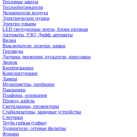
Тепловые завесы
Теплообогреватели
Увлажнители воздуха
Электрические пушки
Электро товары
LED светодионые ленты, блоки питаная
Автоматы, УЗО, Дифф. автоматы
Вилки
Выключатели, розетки, рамки
Гирлянды
Датчики движения, пускатели, приставки
Звонок
Кипятильники
Комплектующие
Лампы
Мультиметры, пробники
Паяльники
Плафоны, основания
Провод, кабель
Светильники, прожекторы
Стабилизаторы, зарядные устройства
Счетчики
Труба гибкая (гофра)
Удлинители, сетевые фильтры
Фонари