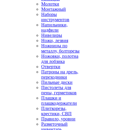
Молотки
Монтажный
Наборы
инструментов
Напильники,
надфили
Нивелиры
Ножи, лезвия
Ножницы по
металлу, болторезы
Ножовки, полотна
для лобзика
Отвертки
Патроны на дрель,
переходники
Пильные диски
Пистолеты для
пены, герметиков
Плашки и
плашкодержатели
Плиткорезы,
крестики, СВП
Правило, уровни
Разметочный
инвентарь