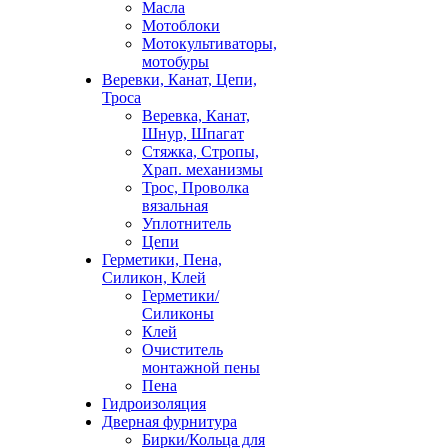
Масла
Мотоблоки
Мотокультиваторы,
мотобуры
Веревки, Канат, Цепи,
Троса
Веревка, Канат,
Шнур, Шпагат
Стяжка, Стропы,
Храп. механизмы
Трос, Проволка
вязальная
Уплотнитель
Цепи
Герметики, Пена,
Силикон, Клей
Герметики/
Силиконы
Клей
Очиститель
монтажной пены
Пена
Гидроизоляция
Дверная фурнитура
Бирки/Кольца для