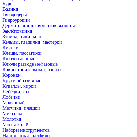
Буры
Валики
Гвоздодёры
Гидроуровни
Держатели инструментов, жилеты
Заклёпочники
Зубила, пики, керн
Кельмы, гладилки, мастерки
Киянки
Клещи, пассатижи
Ключи гаечные
Ключи разводные/газовые
Ковш строительный, чашки
Коронки
Круги абразивные
Кувалды, кирки
Лебёдки, таль
Лобзики
Малярный
Метчики, плашки
Миксеры
Молотки
Монтажный
Наборы инструментов
Напильники, надфили