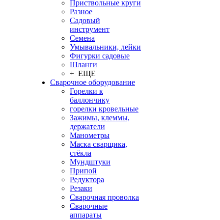
Приствольные круги
Разное
Садовый
инструмент
Семена
Умывальники, лейки
Фигурки садовые
Шланги
+ ЕЩЕ
Сварочное оборудование
Горелки к
баллончику
горелки кровельные
Зажимы, клеммы,
держатели
Манометры
Маска сварщика,
стёкла
Мундштуки
Припой
Редуктора
Резаки
Сварочная проволка
Сварочные
аппараты