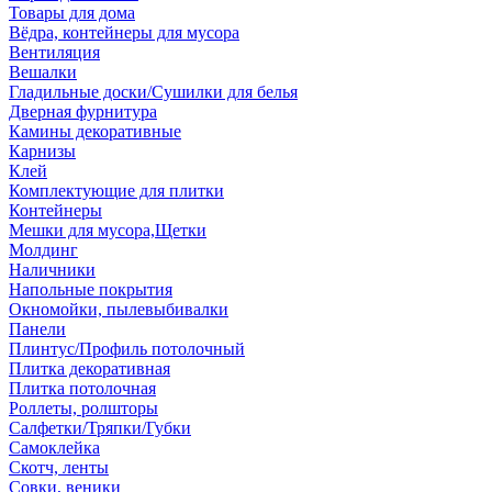
Товары для дома
Вёдра, контейнеры для мусора
Вентиляция
Вешалки
Гладильные доски/Сушилки для белья
Дверная фурнитура
Камины декоративные
Карнизы
Клей
Комплектующие для плитки
Контейнеры
Мешки для мусора,Щетки
Молдинг
Наличники
Напольные покрытия
Окномойки, пылевыбивалки
Панели
Плинтус/Профиль потолочный
Плитка декоративная
Плитка потолочная
Роллеты, ролшторы
Салфетки/Тряпки/Губки
Самоклейка
Скотч, ленты
Совки, веники