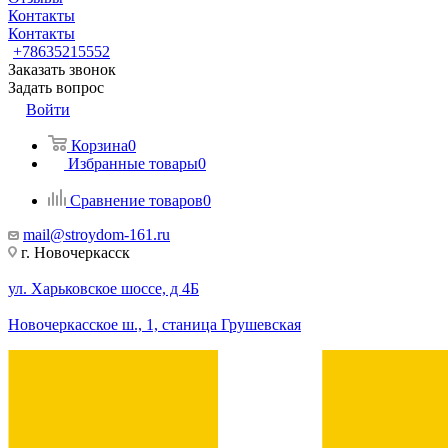
Контакты
Контакты
+78635215552
Заказать звонок
Задать вопрос
Войти
Корзина
0
Избранные товары
0
Сравнение товаров
0
mail@stroydom-161.ru
г. Новочеркасск
ул. Харьковское шоссе, д 4Б
Новочеркасское ш., 1, станица Грушевская