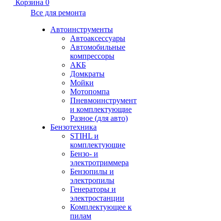
Корзина
0
Все для ремонта
Автоинструменты
Автоаксессуары
Автомобильные
компрессоры
АКБ
Домкраты
Мойки
Мотопомпа
Пневмоинструмент
и комплектующие
Разное (для авто)
Бензотехника
STIHL и
комплектующие
Бензо- и
электротриммера
Бензопилы и
электропилы
Генераторы и
электростанции
Комплектующее к
пилам