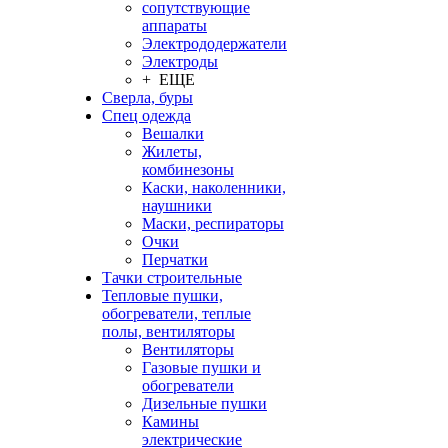
сопутствующие
аппараты
Электрододержатели
Электроды
+ ЕЩЕ
Сверла, буры
Спец одежда
Вешалки
Жилеты,
комбинезоны
Каски, наколенники,
наушники
Маски, респираторы
Очки
Перчатки
Тачки строительные
Тепловые пушки,
обогреватели, теплые
полы, вентиляторы
Вентиляторы
Газовые пушки и
обогреватели
Дизельные пушки
Камины
электрические