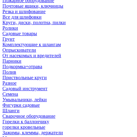
Пожарное оборудование
Почтовые ящики, ключницы
Резка и шлифование
Все для шлифовки
Круги, диски, полотна, пилки
Ролики
Садовые товары
Грунт
Комплектующие к шлангам
Опрыскиватели
От насекомых и вредителей
Парники
Подкормка+отрава
Полив
Приствольные круги
Разное
Садовый инструмент
Семена
Умывальники, лейки
Фигурки садовые
Шланги
Сварочное оборудование
Горелки к баллончику
горелки кровельные
Зажимы, клеммы, держатели