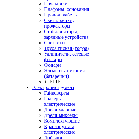
Паяльники
Плафоны, основания
Провод, кабель
Светильники,
прожекторы
Стабилизаторы,
зарядные устройства
Счетчики
Труба гибкая (гофра)
Удлинители, сетевые
фильтры
Фонари
Элементы питания
(батарейки)
+ ЕЩЕ
Электроинструмент
Гайковерты
Граверы
электрические
Дрели ударные
Дрели-миксеры
Комплектующие
Краскопульты
электрические
Лобзики