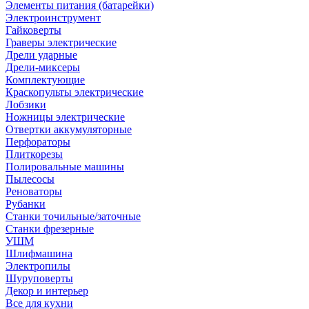
Элементы питания (батарейки)
Электроинструмент
Гайковерты
Граверы электрические
Дрели ударные
Дрели-миксеры
Комплектующие
Краскопульты электрические
Лобзики
Ножницы электрические
Отвертки аккумуляторные
Перфораторы
Плиткорезы
Полировальные машины
Пылесосы
Реноваторы
Рубанки
Станки точильные/заточные
Станки фрезерные
УШМ
Шлифмашина
Электропилы
Шуруповерты
Декор и интерьер
Все для кухни