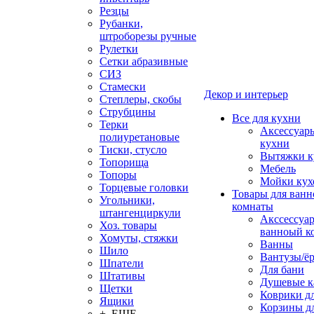
Резцы
Рубанки,
штроборезы ручные
Рулетки
Сетки абразивные
СИЗ
Стамески
Декор и интерьер
Степлеры, скобы
Струбцины
Все для кухни
Терки
Аксессуар
полиуретановые
кухни
Тиски, стусло
Вытяжки к
Топорища
Мебель
Топоры
Мойки кух
Торцевые головки
Товары для ванн
Угольники,
комнаты
штангенциркули
Акссессуа
Хоз. товары
ванноый к
Хомуты, стяжки
Ванны
Шило
Вантузы/ё
Шпатели
Для бани
Штативы
Душевые 
Щетки
Коврики д
Ящики
Корзины дл
+ ЕЩЕ