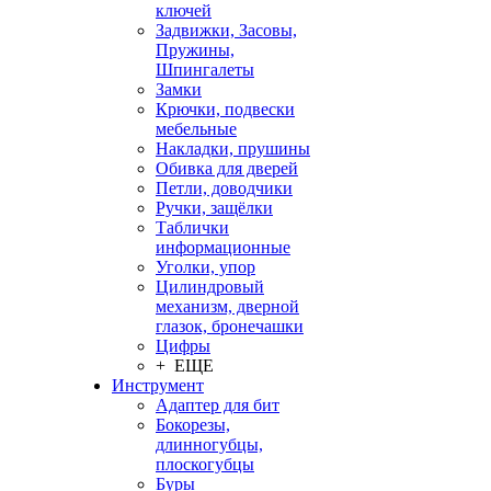
ключей
Задвижки, Засовы,
Пружины,
Шпингалеты
Замки
Крючки, подвески
мебельные
Накладки, прушины
Обивка для дверей
Петли, доводчики
Ручки, защёлки
Таблички
информационные
Уголки, упор
Цилиндровый
механизм, дверной
глазок, бронечашки
Цифры
+ ЕЩЕ
Инструмент
Адаптер для бит
Бокорезы,
длинногубцы,
плоскогубцы
Буры