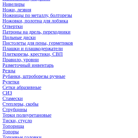
Нивелиры
Ножи, лезвия
Ножницы по металлу, болторезы
Ножовки, полотна для лобзика
Отвертки
Патроны на дрель, переходники
Пильные диски
Пистолеты для пены, герметиков
Плашки и плашкодержатели
Плиткорезы, крестики, СВП
Правило, уровни
Разметочный инвентарь
Резцы
Рубанки, штроборезы ручные
Рулетки
Сетки абразивные
СИЗ
Стамески
Степлеры, скобы
Струбцины
Терки полиуретановые
Тиски, стусло
Топорища
Топоры
Торцевые головки