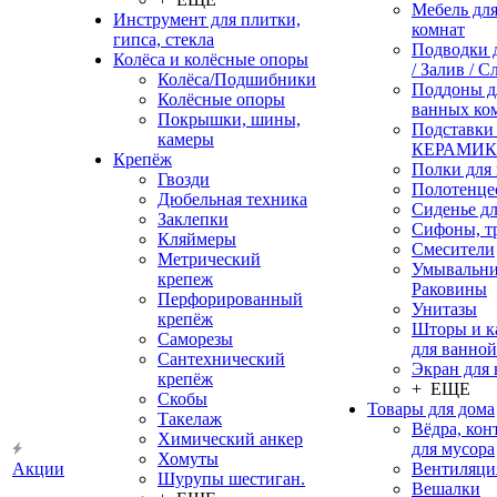
Мебель дл
Инструмент для плитки,
комнат
гипса, стекла
Подводки 
Колёса и колёсные опоры
/ Залив / С
Колёса/Подшибники
Поддоны д
Колёсные опоры
ванных ко
Покрышки, шины,
Подставки
камеры
КЕРАМИ
Крепёж
Полки для
Гвозди
Полотенце
Дюбельная техника
Сиденье дл
Заклепки
Сифоны, т
Кляймеры
Смесители
Метрический
Умывальни
крепеж
Раковины
Перфорированный
Унитазы
крепёж
Шторы и к
Саморезы
для ванной
Сантехнический
Экран для
крепёж
+ ЕЩЕ
Скобы
Товары для дома
Такелаж
Вёдра, ко
Химический анкер
для мусора
Хомуты
Акции
Вентиляци
Шурупы шестиган.
Вешалки