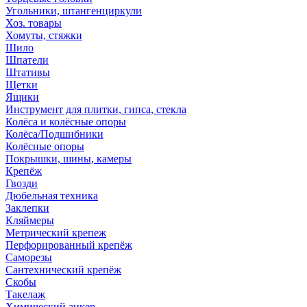
Угольники, штангенциркули
Хоз. товары
Хомуты, стяжки
Шило
Шпатели
Штативы
Щетки
Ящики
Инструмент для плитки, гипса, стекла
Колёса и колёсные опоры
Колёса/Подшибники
Колёсные опоры
Покрышки, шины, камеры
Крепёж
Гвозди
Дюбельная техника
Заклепки
Кляймеры
Метрический крепеж
Перфорированный крепёж
Саморезы
Сантехнический крепёж
Скобы
Такелаж
Химический анкер