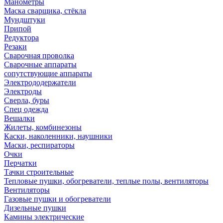
Манометры
Маска сварщика, стёкла
Мундштуки
Припой
Редуктора
Резаки
Сварочная проволка
Сварочные аппараты
сопутствующие аппараты
Электрододержатели
Электроды
Сверла, буры
Спец одежда
Вешалки
Жилеты, комбинезоны
Каски, наколенники, наушники
Маски, респираторы
Очки
Перчатки
Тачки строительные
Тепловые пушки, обогреватели, теплые полы, вентиляторы
Вентиляторы
Газовые пушки и обогреватели
Дизельные пушки
Камины электрические