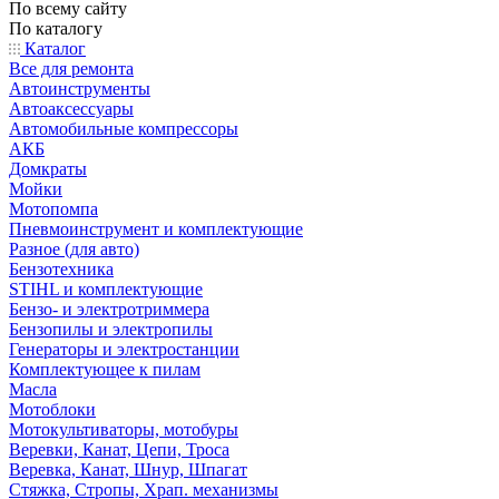
По всему сайту
По каталогу
Каталог
Все для ремонта
Автоинструменты
Автоаксессуары
Автомобильные компрессоры
АКБ
Домкраты
Мойки
Мотопомпа
Пневмоинструмент и комплектующие
Разное (для авто)
Бензотехника
STIHL и комплектующие
Бензо- и электротриммера
Бензопилы и электропилы
Генераторы и электростанции
Комплектующее к пилам
Масла
Мотоблоки
Мотокультиваторы, мотобуры
Веревки, Канат, Цепи, Троса
Веревка, Канат, Шнур, Шпагат
Стяжка, Стропы, Храп. механизмы