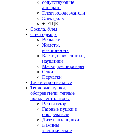
сопутствующие
аппараты
Электрододержатели
Электроды
+ ЕЩЕ
Сверла, буры
Спец одежда
Вешалки
Жилеты,
комбинезоны
Каски, наколенники,
наушники
Маски, респираторы
Очки
Перчатки
Тачки строительные
Тепловые пушки,
обогреватели, теплые
полы, вентиляторы
Вентиляторы
Газовые пушки и
обогреватели
Дизельные пушки
Камины
электрические