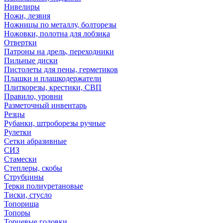
Нивелиры
Ножи, лезвия
Ножницы по металлу, болторезы
Ножовки, полотна для лобзика
Отвертки
Патроны на дрель, переходники
Пильные диски
Пистолеты для пены, герметиков
Плашки и плашкодержатели
Плиткорезы, крестики, СВП
Правило, уровни
Разметочный инвентарь
Резцы
Рубанки, штроборезы ручные
Рулетки
Сетки абразивные
СИЗ
Стамески
Степлеры, скобы
Струбцины
Терки полиуретановые
Тиски, стусло
Топорища
Топоры
Торцевые головки