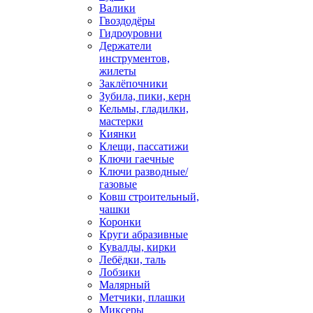
Валики
Гвоздодёры
Гидроуровни
Держатели
инструментов,
жилеты
Заклёпочники
Зубила, пики, керн
Кельмы, гладилки,
мастерки
Киянки
Клещи, пассатижи
Ключи гаечные
Ключи разводные/
газовые
Ковш строительный,
чашки
Коронки
Круги абразивные
Кувалды, кирки
Лебёдки, таль
Лобзики
Малярный
Метчики, плашки
Миксеры