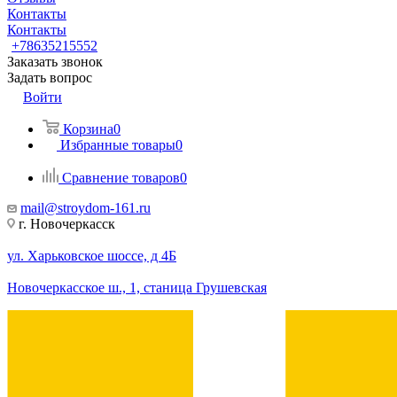
Контакты
Контакты
+78635215552
Заказать звонок
Задать вопрос
Войти
Корзина
0
Избранные товары
0
Сравнение товаров
0
mail@stroydom-161.ru
г. Новочеркасск
ул. Харьковское шоссе, д 4Б
Новочеркасское ш., 1, станица Грушевская