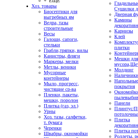
+ ЕЩЕ
Гладильные
Хоз. товары
Сушилки д
Биосептики для
Дверная ф
выгребных ям
Камины
Ведра, тазы
декоратив
строительные
Карнизы
Весы
Клей
Галоши, сапоги,
Комплекту
стельки
плитки
Грабли,тряпки, вилы
Контейнер
Канистры, фляги
Мешки для
Маркеры, мелки
мусора,Ще
Метлы, веники
Молдинг
Мусорные
Наличник
контейнеры
Напольны
Мыло, прогресс,
покрытия
чистящие ср-ва
Окномойки
Пленки, пакеты,
пылевыбив
мешки, поролон
Панели
Плитка (газ, эл.)
Плинтус/П
Урны
потолочны
Хоз. тазы, салфетки,
Плитка
т. бумага
декоративн
Черенки
Плитка по
Швабры, окномойки
Роллеты, 