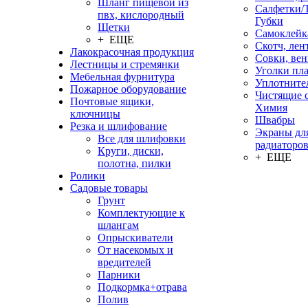
Шланг пищевой из
Салфетки/
пвх, кислородный
Губки
Щетки
Самоклейк
+ ЕЩЕ
Скотч, лен
Лакокрасочная продукция
Совки, ве
Лестницы и стремянки
Уголки пл
Мебельная фурнитура
Уплотните
Пожарное оборудование
Чистящие с
Почтовые ящики,
Химия
ключницы
Швабры
Резка и шлифование
Экраны дл
Все для шлифовки
радиаторо
Круги, диски,
+ ЕЩЕ
полотна, пилки
Ролики
Садовые товары
Грунт
Комплектующие к
шлангам
Опрыскиватели
От насекомых и
вредителей
Парники
Подкормка+отрава
Полив