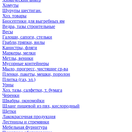
Хомуты
Шурупы шестиган.
Хоз. товары
Биосептики для выгребных ям
Ведра, тазы строительные
Весы
Галоши, сапоги, стельки
Грабли,тряпки, вилы
Канистры, фляги
Маркеры, мелки
Метлы, веники
Мусорные контейнеры
Мыло, прогресс, чистящие ср-ва
Пленки, пакеты, мешки, поролон
Плитка (газ, эл.)
Урны
Хоз. тазы, салфетки, т. бумага
Черенки
Швабры, окномойки
Шланг пищевой из пвх, кислородный
Щетки
Лакокрасочная продукция
Лестницы и стремянки
Мебельная фурнитура