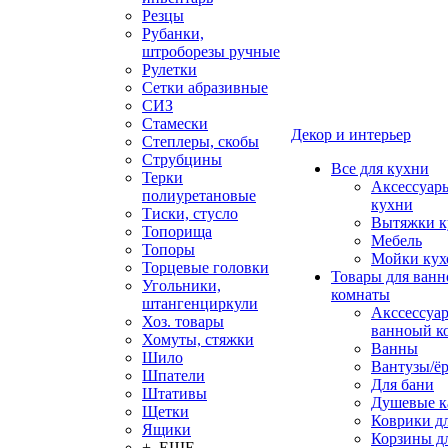
Резцы
Рубанки,
штроборезы ручные
Рулетки
Сетки абразивные
СИЗ
Стамески
Декор и интерьер
Степлеры, скобы
Струбцины
Все для кухни
Терки
Аксессуар
полиуретановые
кухни
Тиски, стусло
Вытяжки к
Топорища
Мебель
Топоры
Мойки кух
Торцевые головки
Товары для ванн
Угольники,
комнаты
штангенциркули
Акссессуа
Хоз. товары
ванноый к
Хомуты, стяжки
Ванны
Шило
Вантузы/ё
Шпатели
Для бани
Штативы
Душевые 
Щетки
Коврики д
Ящики
Корзины дл
+ ЕЩЕ