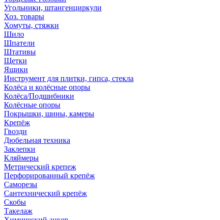
Угольники, штангенциркули
Хоз. товары
Хомуты, стяжки
Шило
Шпатели
Штативы
Щетки
Ящики
Инструмент для плитки, гипса, стекла
Колёса и колёсные опоры
Колёса/Подшибники
Колёсные опоры
Покрышки, шины, камеры
Крепёж
Гвозди
Дюбельная техника
Заклепки
Кляймеры
Метрический крепеж
Перфорированный крепёж
Саморезы
Сантехнический крепёж
Скобы
Такелаж
Химический анкер