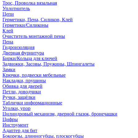
Трос, Проволка вязальная
Уплотнитель
Цепи
Герметики, Пена, Силикон, Клей
Герметики/Силиконы
Клей
Очиститель монтажной пены
Пена
Гидроизоляция
Дверная фурнитура
Бирки/Кольца для ключей
Задвижки, Засовы, Пружины, Шпингалеты
Замки
Крючки, подвески мебельные
Накладки, прушины
Обивка для дверей
Петли, доводчики
Ручки, защёлки
Таблички информационные
Уголки, упор
Цилиндровый механизм, дверной глазок, бронечашки
Цифры
Инструмент
Адаптер для бит
Бокорезы, длинногубцы, плоскогубцы