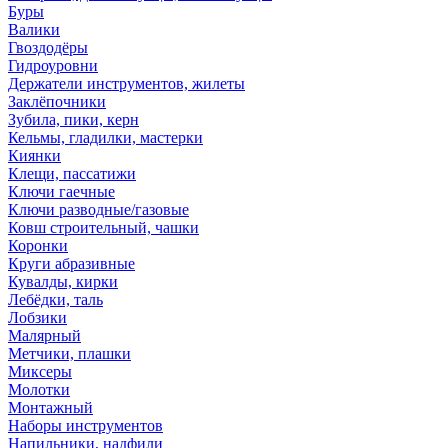
Буры
Валики
Гвоздодёры
Гидроуровни
Держатели инструментов, жилеты
Заклёпочники
Зубила, пики, керн
Кельмы, гладилки, мастерки
Киянки
Клещи, пассатижи
Ключи гаечные
Ключи разводные/газовые
Ковш строительный, чашки
Коронки
Круги абразивные
Кувалды, кирки
Лебёдки, таль
Лобзики
Малярный
Метчики, плашки
Миксеры
Молотки
Монтажный
Наборы инструментов
Напильники, надфили