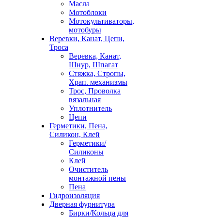
Масла
Мотоблоки
Мотокультиваторы,
мотобуры
Веревки, Канат, Цепи,
Троса
Веревка, Канат,
Шнур, Шпагат
Стяжка, Стропы,
Храп. механизмы
Трос, Проволка
вязальная
Уплотнитель
Цепи
Герметики, Пена,
Силикон, Клей
Герметики/
Силиконы
Клей
Очиститель
монтажной пены
Пена
Гидроизоляция
Дверная фурнитура
Бирки/Кольца для