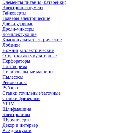
Элементы питания (батарейки)
Электроинструмент
Гайковерты
Граверы электрические
Дрели ударные
Дрели-миксеры
Комплектующие
Краскопульты электрические
Лобзики
Ножницы электрические
Отвертки аккумуляторные
Перфораторы
Плиткорезы
Полировальные машины
Пылесосы
Реноваторы
Рубанки
Станки точильные/заточные
Станки фрезерные
УШМ
Шлифмашина
Электропилы
Шуруповерты
Декор и интерьер
Все для кухни