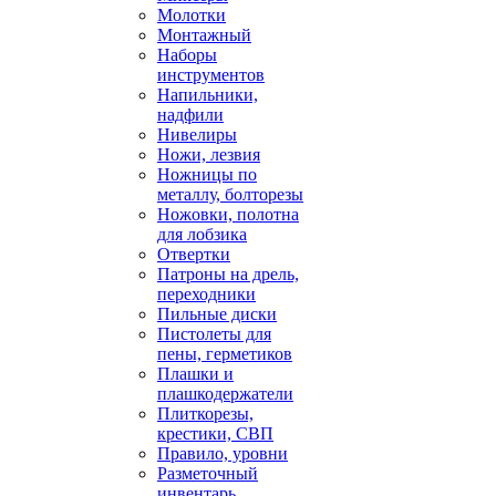
Молотки
Монтажный
Наборы
инструментов
Напильники,
надфили
Нивелиры
Ножи, лезвия
Ножницы по
металлу, болторезы
Ножовки, полотна
для лобзика
Отвертки
Патроны на дрель,
переходники
Пильные диски
Пистолеты для
пены, герметиков
Плашки и
плашкодержатели
Плиткорезы,
крестики, СВП
Правило, уровни
Разметочный
инвентарь