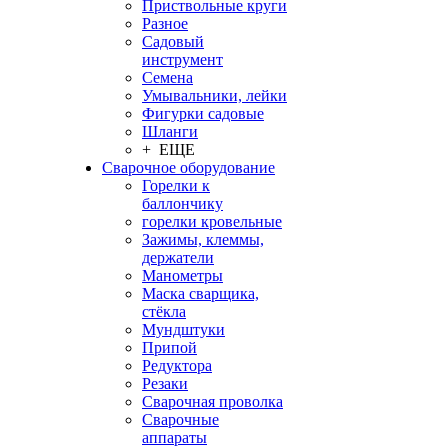
Приствольные круги
Разное
Садовый
инструмент
Семена
Умывальники, лейки
Фигурки садовые
Шланги
+ ЕЩЕ
Сварочное оборудование
Горелки к
баллончику
горелки кровельные
Зажимы, клеммы,
держатели
Манометры
Маска сварщика,
стёкла
Мундштуки
Припой
Редуктора
Резаки
Сварочная проволка
Сварочные
аппараты