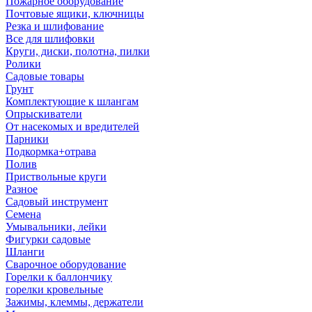
Пожарное оборудование
Почтовые ящики, ключницы
Резка и шлифование
Все для шлифовки
Круги, диски, полотна, пилки
Ролики
Садовые товары
Грунт
Комплектующие к шлангам
Опрыскиватели
От насекомых и вредителей
Парники
Подкормка+отрава
Полив
Приствольные круги
Разное
Садовый инструмент
Семена
Умывальники, лейки
Фигурки садовые
Шланги
Сварочное оборудование
Горелки к баллончику
горелки кровельные
Зажимы, клеммы, держатели