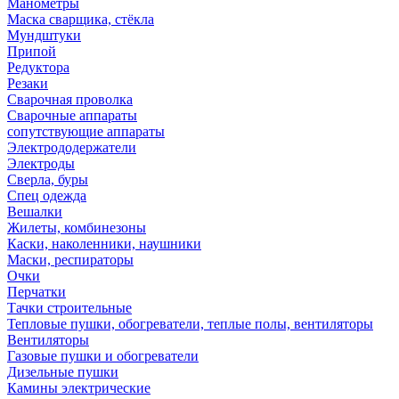
Манометры
Маска сварщика, стёкла
Мундштуки
Припой
Редуктора
Резаки
Сварочная проволка
Сварочные аппараты
сопутствующие аппараты
Электрододержатели
Электроды
Сверла, буры
Спец одежда
Вешалки
Жилеты, комбинезоны
Каски, наколенники, наушники
Маски, респираторы
Очки
Перчатки
Тачки строительные
Тепловые пушки, обогреватели, теплые полы, вентиляторы
Вентиляторы
Газовые пушки и обогреватели
Дизельные пушки
Камины электрические