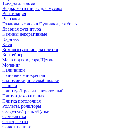
Товары для дома
Вёдра, контейнеры для мусора
Вентиляция
Вешалки
Гладильные доски/Сушилки для белья
Дверная фурнитура
Камины декоративные
Карнизы
Клей
Комплектующие для плитки
Контейнеры
Мешки для мусора,Щетки
Молдинг
Наличники
Напольные покрытия
Окномойки, пылевыбивалки
Панели
Плинтус/Профиль потолочный
Плитка декоративная
Плитка потолочная
Роллеты, ролшторы
Салфетки/Тряпки/Губки
Самоклейка
Скотч, ленты
Совки, веники