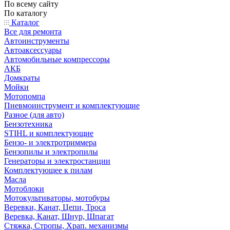
По всему сайту
По каталогу
Каталог
Все для ремонта
Автоинструменты
Автоаксессуары
Автомобильные компрессоры
АКБ
Домкраты
Мойки
Мотопомпа
Пневмоинструмент и комплектующие
Разное (для авто)
Бензотехника
STIHL и комплектующие
Бензо- и электротриммера
Бензопилы и электропилы
Генераторы и электростанции
Комплектующее к пилам
Масла
Мотоблоки
Мотокультиваторы, мотобуры
Веревки, Канат, Цепи, Троса
Веревка, Канат, Шнур, Шпагат
Стяжка, Стропы, Храп. механизмы