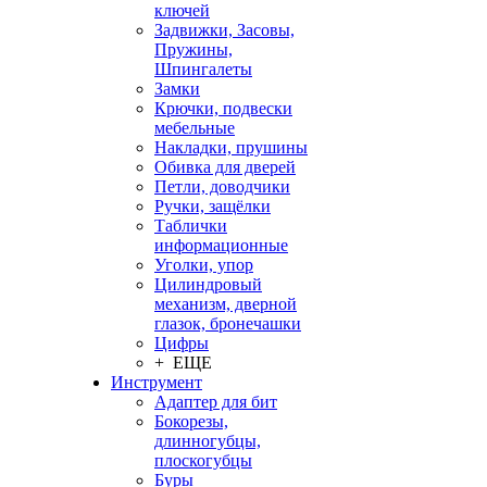
ключей
Задвижки, Засовы,
Пружины,
Шпингалеты
Замки
Крючки, подвески
мебельные
Накладки, прушины
Обивка для дверей
Петли, доводчики
Ручки, защёлки
Таблички
информационные
Уголки, упор
Цилиндровый
механизм, дверной
глазок, бронечашки
Цифры
+ ЕЩЕ
Инструмент
Адаптер для бит
Бокорезы,
длинногубцы,
плоскогубцы
Буры