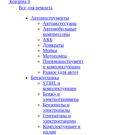
Корзина
0
Все для ремонта
Автоинструменты
Автоаксессуары
Автомобильные
компрессоры
АКБ
Домкраты
Мойки
Мотопомпа
Пневмоинструмент
и комплектующие
Разное (для авто)
Бензотехника
STIHL и
комплектующие
Бензо- и
электротриммера
Бензопилы и
электропилы
Генераторы и
электростанции
Комплектующее к
пилам