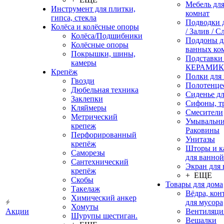
Мебель дл
Инструмент для плитки,
комнат
гипса, стекла
Подводки 
Колёса и колёсные опоры
/ Залив / С
Колёса/Подшибники
Поддоны д
Колёсные опоры
ванных ко
Покрышки, шины,
Подставки
камеры
КЕРАМИ
Крепёж
Полки для
Гвозди
Полотенце
Дюбельная техника
Сиденье дл
Заклепки
Сифоны, т
Кляймеры
Смесители
Метрический
Умывальни
крепеж
Раковины
Перфорированный
Унитазы
крепёж
Шторы и к
Саморезы
для ванной
Сантехнический
Экран для
крепёж
+ ЕЩЕ
Скобы
Товары для дома
Такелаж
Вёдра, ко
Химический анкер
для мусора
Хомуты
Акции
Вентиляци
Шурупы шестиган.
Вешалки