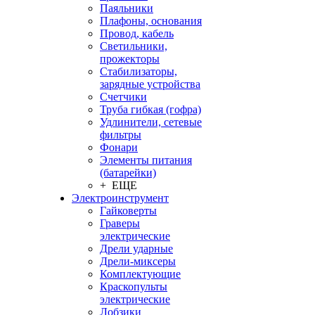
Паяльники
Плафоны, основания
Провод, кабель
Светильники,
прожекторы
Стабилизаторы,
зарядные устройства
Счетчики
Труба гибкая (гофра)
Удлинители, сетевые
фильтры
Фонари
Элементы питания
(батарейки)
+ ЕЩЕ
Электроинструмент
Гайковерты
Граверы
электрические
Дрели ударные
Дрели-миксеры
Комплектующие
Краскопульты
электрические
Лобзики