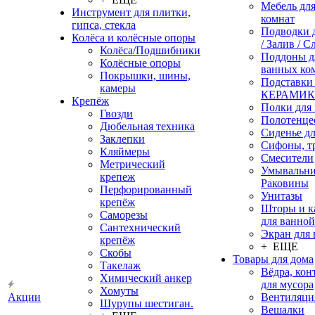
Мебель дл
Инструмент для плитки,
комнат
гипса, стекла
Подводки 
Колёса и колёсные опоры
/ Залив / С
Колёса/Подшибники
Поддоны д
Колёсные опоры
ванных ко
Покрышки, шины,
Подставки
камеры
КЕРАМИ
Крепёж
Полки для
Гвозди
Полотенце
Дюбельная техника
Сиденье дл
Заклепки
Сифоны, т
Кляймеры
Смесители
Метрический
Умывальни
крепеж
Раковины
Перфорированный
Унитазы
крепёж
Шторы и к
Саморезы
для ванной
Сантехнический
Экран для
крепёж
+ ЕЩЕ
Скобы
Товары для дома
Такелаж
Вёдра, ко
Химический анкер
для мусора
Хомуты
Акции
Вентиляци
Шурупы шестиган.
Вешалки