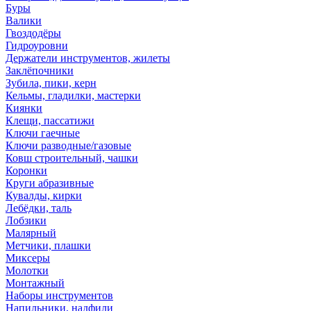
Буры
Валики
Гвоздодёры
Гидроуровни
Держатели инструментов, жилеты
Заклёпочники
Зубила, пики, керн
Кельмы, гладилки, мастерки
Киянки
Клещи, пассатижи
Ключи гаечные
Ключи разводные/газовые
Ковш строительный, чашки
Коронки
Круги абразивные
Кувалды, кирки
Лебёдки, таль
Лобзики
Малярный
Метчики, плашки
Миксеры
Молотки
Монтажный
Наборы инструментов
Напильники, надфили