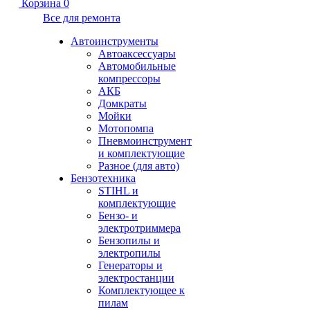
Корзина
0
Все для ремонта
Автоинструменты
Автоаксессуары
Автомобильные
компрессоры
АКБ
Домкраты
Мойки
Мотопомпа
Пневмоинструмент
и комплектующие
Разное (для авто)
Бензотехника
STIHL и
комплектующие
Бензо- и
электротриммера
Бензопилы и
электропилы
Генераторы и
электростанции
Комплектующее к
пилам