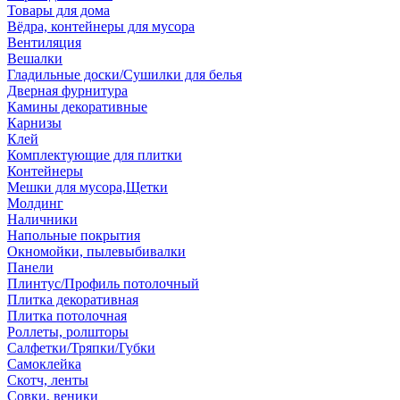
Товары для дома
Вёдра, контейнеры для мусора
Вентиляция
Вешалки
Гладильные доски/Сушилки для белья
Дверная фурнитура
Камины декоративные
Карнизы
Клей
Комплектующие для плитки
Контейнеры
Мешки для мусора,Щетки
Молдинг
Наличники
Напольные покрытия
Окномойки, пылевыбивалки
Панели
Плинтус/Профиль потолочный
Плитка декоративная
Плитка потолочная
Роллеты, ролшторы
Салфетки/Тряпки/Губки
Самоклейка
Скотч, ленты
Совки, веники