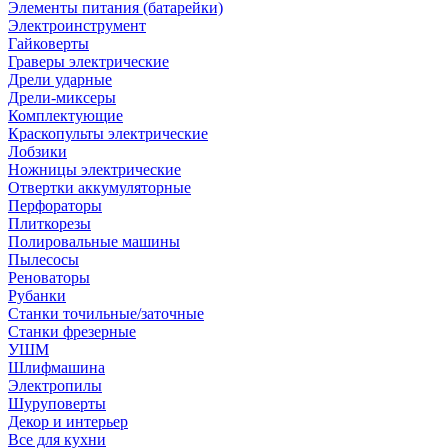
Элементы питания (батарейки)
Электроинструмент
Гайковерты
Граверы электрические
Дрели ударные
Дрели-миксеры
Комплектующие
Краскопульты электрические
Лобзики
Ножницы электрические
Отвертки аккумуляторные
Перфораторы
Плиткорезы
Полировальные машины
Пылесосы
Реноваторы
Рубанки
Станки точильные/заточные
Станки фрезерные
УШМ
Шлифмашина
Электропилы
Шуруповерты
Декор и интерьер
Все для кухни