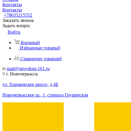
Контакты
Контакты
+78635215552
Заказать звонок
Задать вопрос
Войти
Корзина
0
Избранные товары
0
Сравнение товаров
0
mail@stroydom-161.ru
г. Новочеркасск
ул. Харьковское шоссе, д 4Б
Новочеркасское ш., 1, станица Грушевская