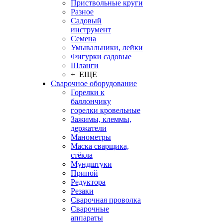
Приствольные круги
Разное
Садовый
инструмент
Семена
Умывальники, лейки
Фигурки садовые
Шланги
+ ЕЩЕ
Сварочное оборудование
Горелки к
баллончику
горелки кровельные
Зажимы, клеммы,
держатели
Манометры
Маска сварщика,
стёкла
Мундштуки
Припой
Редуктора
Резаки
Сварочная проволка
Сварочные
аппараты