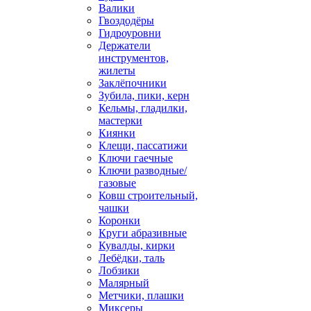
Валики
Гвоздодёры
Гидроуровни
Держатели
инструментов,
жилеты
Заклёпочники
Зубила, пики, керн
Кельмы, гладилки,
мастерки
Киянки
Клещи, пассатижи
Ключи гаечные
Ключи разводные/
газовые
Ковш строительный,
чашки
Коронки
Круги абразивные
Кувалды, кирки
Лебёдки, таль
Лобзики
Малярный
Метчики, плашки
Миксеры