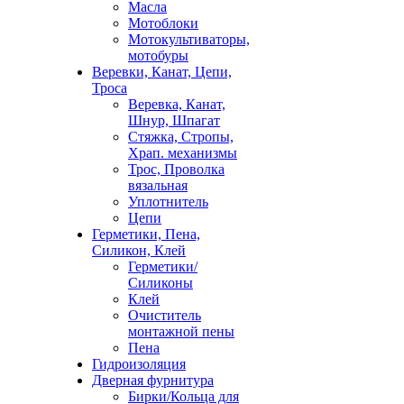
Масла
Мотоблоки
Мотокультиваторы,
мотобуры
Веревки, Канат, Цепи,
Троса
Веревка, Канат,
Шнур, Шпагат
Стяжка, Стропы,
Храп. механизмы
Трос, Проволка
вязальная
Уплотнитель
Цепи
Герметики, Пена,
Силикон, Клей
Герметики/
Силиконы
Клей
Очиститель
монтажной пены
Пена
Гидроизоляция
Дверная фурнитура
Бирки/Кольца для