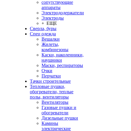
сопутствующие
аппараты
Электрододержатели
Электроды
+ ЕЩЕ
Сверла, буры
Спец одежда
Вешалки
Жилеты,
комбинезоны
Каски, наколенники,
наушники
Маски, респираторы
Очки
Перчатки
Тачки строительные
Тепловые пушки,
обогреватели, теплые
полы, вентиляторы
Вентиляторы
Газовые пушки и
обогреватели
Дизельные пушки
Камины
электрические