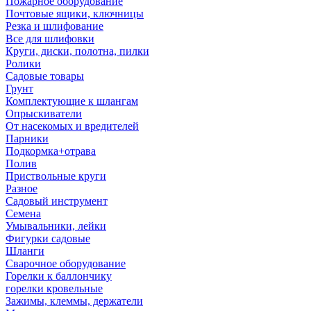
Пожарное оборудование
Почтовые ящики, ключницы
Резка и шлифование
Все для шлифовки
Круги, диски, полотна, пилки
Ролики
Садовые товары
Грунт
Комплектующие к шлангам
Опрыскиватели
От насекомых и вредителей
Парники
Подкормка+отрава
Полив
Приствольные круги
Разное
Садовый инструмент
Семена
Умывальники, лейки
Фигурки садовые
Шланги
Сварочное оборудование
Горелки к баллончику
горелки кровельные
Зажимы, клеммы, держатели