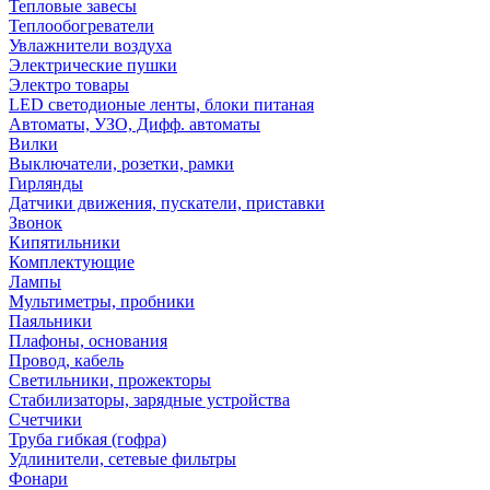
Тепловые завесы
Теплообогреватели
Увлажнители воздуха
Электрические пушки
Электро товары
LED светодионые ленты, блоки питаная
Автоматы, УЗО, Дифф. автоматы
Вилки
Выключатели, розетки, рамки
Гирлянды
Датчики движения, пускатели, приставки
Звонок
Кипятильники
Комплектующие
Лампы
Мультиметры, пробники
Паяльники
Плафоны, основания
Провод, кабель
Светильники, прожекторы
Стабилизаторы, зарядные устройства
Счетчики
Труба гибкая (гофра)
Удлинители, сетевые фильтры
Фонари