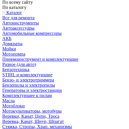
По всему сайту
По каталогу
Каталог
Все для ремонта
Автоинструменты
Автоаксессуары
Автомобильные компрессоры
АКБ
Домкраты
Мойки
Мотопомпа
Пневмоинструмент и комплектующие
Разное (для авто)
Бензотехника
STIHL и комплектующие
Бензо- и электротриммера
Бензопилы и электропилы
Генераторы и электростанции
Комплектующее к пилам
Масла
Мотоблоки
Мотокультиваторы, мотобуры
Веревки, Канат, Цепи, Троса
Веревка, Канат, Шнур, Шпагат
Стяжка, Стропы, Храп. механизмы