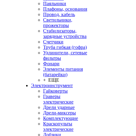
Паяльники
Плафоны, основания
Провод, кабель
Светильники,
прожекторы
Стабилизаторы,
зарядные устройства
Счетчики
Труба гибкая (гофра)
Удлинители, сетевые
фильтры
Фонари
Элементы питания
(батарейки)
+ ЕЩЕ
Электроинструмент
Гайковерты
Граверы
электрические
Дрели ударные
Дрели-миксеры
Комплектующие
Краскопульты
электрические
Лобзики