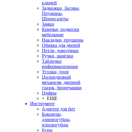
ключей
Задвижки, Засовы,
Пружины,
Шпингалеты
Замки
Крючки, подвески
мебельные
Накладки, прушины
Обивка для дверей
Петли, доводчики
Ручки, защёлки
Таблички
информационные
Уголки, упор
Цилиндровый
механизм, дверной
глазок, бронечашки
Цифры
+ ЕЩЕ
Инструмент
Адаптер для бит
Бокорезы,
длинногубцы,
плоскогубцы
Буры