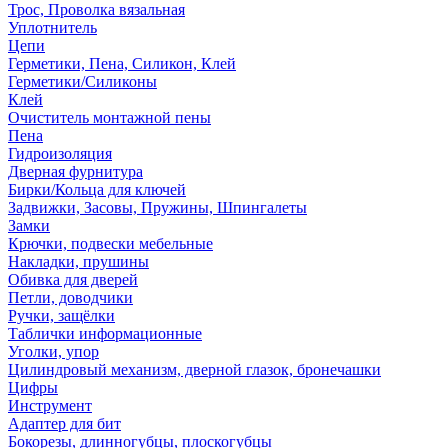
Трос, Проволка вязальная
Уплотнитель
Цепи
Герметики, Пена, Силикон, Клей
Герметики/Силиконы
Клей
Очиститель монтажной пены
Пена
Гидроизоляция
Дверная фурнитура
Бирки/Кольца для ключей
Задвижки, Засовы, Пружины, Шпингалеты
Замки
Крючки, подвески мебельные
Накладки, прушины
Обивка для дверей
Петли, доводчики
Ручки, защёлки
Таблички информационные
Уголки, упор
Цилиндровый механизм, дверной глазок, бронечашки
Цифры
Инструмент
Адаптер для бит
Бокорезы, длинногубцы, плоскогубцы