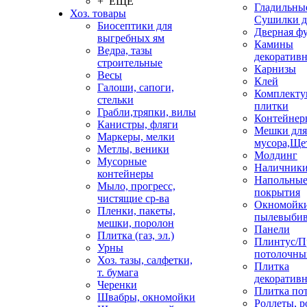
+ ЕЩЕ
Гладильные
Хоз. товары
Сушилки д
Биосептики для
Дверная ф
выгребных ям
Камины
Ведра, тазы
декоратив
строительные
Карнизы
Весы
Клей
Галоши, сапоги,
Комплекту
стельки
плитки
Грабли,тряпки, вилы
Контейнер
Канистры, фляги
Мешки для
Маркеры, мелки
мусора,Ще
Метлы, веники
Молдинг
Мусорные
Наличник
контейнеры
Напольны
Мыло, прогресс,
покрытия
чистящие ср-ва
Окномойки
Пленки, пакеты,
пылевыбив
мешки, поролон
Панели
Плитка (газ, эл.)
Плинтус/П
Урны
потолочны
Хоз. тазы, салфетки,
Плитка
т. бумага
декоративн
Черенки
Плитка по
Швабры, окномойки
Роллеты, 