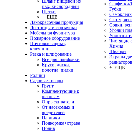
Шланг пищевой из
Салфетки/
пвх, кислородный
Губки
Щетки
Самоклейк
+ ЕЩЕ
Скотч, лен
Лакокрасочная продукция
Совки, ве
Лестницы и стремянки
Уголки пл
Мебельная фурнитура
Уплотните
Пожарное оборудование
Чистящие с
Почтовые ящики,
Химия
ключницы
Швабры
Резка и шлифование
Экраны дл
Все для шлифовки
радиаторо
Круги, диски,
+ ЕЩЕ
полотна, пилки
Ролики
Садовые товары
Грунт
Комплектующие к
шлангам
Опрыскиватели
От насекомых и
вредителей
Парники
Подкормка+отрава
Полив