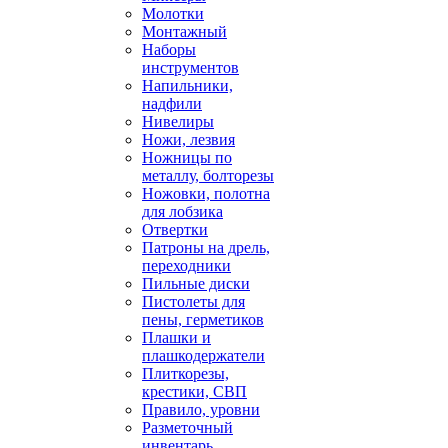
Молотки
Монтажный
Наборы
инструментов
Напильники,
надфили
Нивелиры
Ножи, лезвия
Ножницы по
металлу, болторезы
Ножовки, полотна
для лобзика
Отвертки
Патроны на дрель,
переходники
Пильные диски
Пистолеты для
пены, герметиков
Плашки и
плашкодержатели
Плиткорезы,
крестики, СВП
Правило, уровни
Разметочный
инвентарь