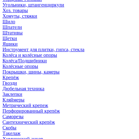
Угольники, штангенциркули
Хоз. товары
Хомуты, стяжки
Шило
Шпатели
Штативы
Щетки
Ящики
Инструмент для плитки, гипса, стекла
Колёса и колёсные опоры
Колёса/Подшибники
Колёсные опоры
Покрышки, шины, камеры
Крепёж
Гвозди
Дюбельная техника
Заклепки
Кляймеры
Метрический крепеж
Перфорированный крепёж
Саморезы
Сантехнический крепёж
Скобы
Такелаж
Химический анкер