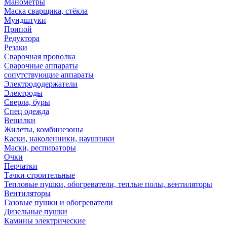
Манометры
Маска сварщика, стёкла
Мундштуки
Припой
Редуктора
Резаки
Сварочная проволка
Сварочные аппараты
сопутствующие аппараты
Электрододержатели
Электроды
Сверла, буры
Спец одежда
Вешалки
Жилеты, комбинезоны
Каски, наколенники, наушники
Маски, респираторы
Очки
Перчатки
Тачки строительные
Тепловые пушки, обогреватели, теплые полы, вентиляторы
Вентиляторы
Газовые пушки и обогреватели
Дизельные пушки
Камины электрические