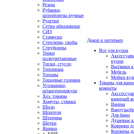
Резцы
Рубанки,
штроборезы ручные
Рулетки
Сетки абразивные
СИЗ
Стамески
Декор и интерьер
Степлеры, скобы
Струбцины
Все для кухни
Терки
Аксессуар
полиуретановые
кухни
Тиски, стусло
Вытяжки к
Топорища
Мебель
Топоры
Мойки кух
Торцевые головки
Товары для ванн
Угольники,
комнаты
штангенциркули
Акссессуа
Хоз. товары
ванноый к
Хомуты, стяжки
Ванны
Шило
Вантузы/ё
Шпатели
Для бани
Штативы
Душевые 
Щетки
Коврики д
Ящики
Корзины дл
+ ЕЩЕ