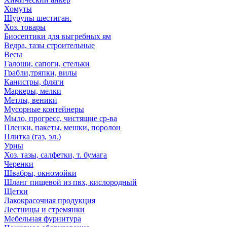
Хомуты
Шурупы шестиган.
Хоз. товары
Биосептики для выгребных ям
Ведра, тазы строительные
Весы
Галоши, сапоги, стельки
Грабли,тряпки, вилы
Канистры, фляги
Маркеры, мелки
Метлы, веники
Мусорные контейнеры
Мыло, прогресс, чистящие ср-ва
Пленки, пакеты, мешки, поролон
Плитка (газ, эл.)
Урны
Хоз. тазы, салфетки, т. бумага
Черенки
Швабры, окномойки
Шланг пищевой из пвх, кислородный
Щетки
Лакокрасочная продукция
Лестницы и стремянки
Мебельная фурнитура