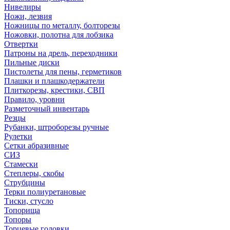
Нивелиры
Ножи, лезвия
Ножницы по металлу, болторезы
Ножовки, полотна для лобзика
Отвертки
Патроны на дрель, переходники
Пильные диски
Пистолеты для пены, герметиков
Плашки и плашкодержатели
Плиткорезы, крестики, СВП
Правило, уровни
Разметочный инвентарь
Резцы
Рубанки, штроборезы ручные
Рулетки
Сетки абразивные
СИЗ
Стамески
Степлеры, скобы
Струбцины
Терки полиуретановые
Тиски, стусло
Топорища
Топоры
Торцевые головки