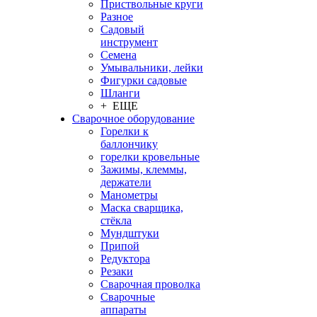
Приствольные круги
Разное
Садовый
инструмент
Семена
Умывальники, лейки
Фигурки садовые
Шланги
+ ЕЩЕ
Сварочное оборудование
Горелки к
баллончику
горелки кровельные
Зажимы, клеммы,
держатели
Манометры
Маска сварщика,
стёкла
Мундштуки
Припой
Редуктора
Резаки
Сварочная проволка
Сварочные
аппараты