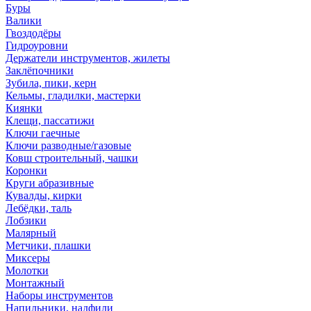
Буры
Валики
Гвоздодёры
Гидроуровни
Держатели инструментов, жилеты
Заклёпочники
Зубила, пики, керн
Кельмы, гладилки, мастерки
Киянки
Клещи, пассатижи
Ключи гаечные
Ключи разводные/газовые
Ковш строительный, чашки
Коронки
Круги абразивные
Кувалды, кирки
Лебёдки, таль
Лобзики
Малярный
Метчики, плашки
Миксеры
Молотки
Монтажный
Наборы инструментов
Напильники, надфили