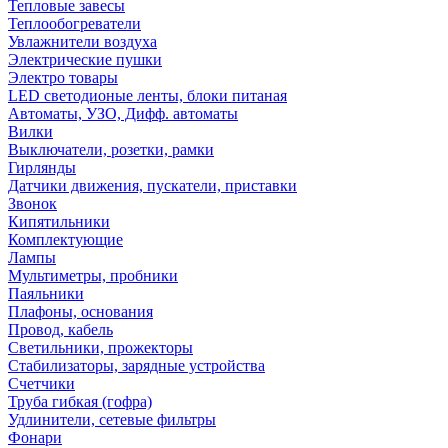
Тепловые завесы
Теплообогреватели
Увлажнители воздуха
Электрические пушки
Электро товары
LED светодионые ленты, блоки питаная
Автоматы, УЗО, Дифф. автоматы
Вилки
Выключатели, розетки, рамки
Гирлянды
Датчики движения, пускатели, приставки
Звонок
Кипятильники
Комплектующие
Лампы
Мультиметры, пробники
Паяльники
Плафоны, основания
Провод, кабель
Светильники, прожекторы
Стабилизаторы, зарядные устройства
Счетчики
Труба гибкая (гофра)
Удлинители, сетевые фильтры
Фонари