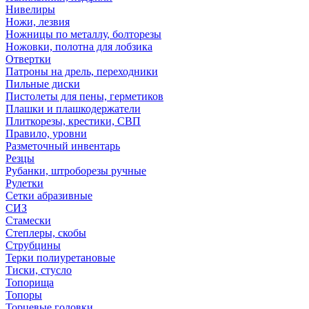
Нивелиры
Ножи, лезвия
Ножницы по металлу, болторезы
Ножовки, полотна для лобзика
Отвертки
Патроны на дрель, переходники
Пильные диски
Пистолеты для пены, герметиков
Плашки и плашкодержатели
Плиткорезы, крестики, СВП
Правило, уровни
Разметочный инвентарь
Резцы
Рубанки, штроборезы ручные
Рулетки
Сетки абразивные
СИЗ
Стамески
Степлеры, скобы
Струбцины
Терки полиуретановые
Тиски, стусло
Топорища
Топоры
Торцевые головки