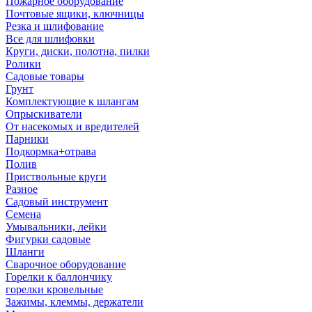
Пожарное оборудование
Почтовые ящики, ключницы
Резка и шлифование
Все для шлифовки
Круги, диски, полотна, пилки
Ролики
Садовые товары
Грунт
Комплектующие к шлангам
Опрыскиватели
От насекомых и вредителей
Парники
Подкормка+отрава
Полив
Приствольные круги
Разное
Садовый инструмент
Семена
Умывальники, лейки
Фигурки садовые
Шланги
Сварочное оборудование
Горелки к баллончику
горелки кровельные
Зажимы, клеммы, держатели