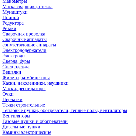
Манометры
Маска сварщика, стёкла
Мундштуки
Припой
Редуктора
Резаки
Сварочная проволка
Сварочные аппараты
сопутствующие аппараты
Электрододержатели
Электроды
Сверла, буры
Спец одежда
Вешалки
Жилеты, комбинезоны
Каски, наколенники, наушники
Маски, респираторы
Очки
Перчатки
Тачки строительные
Тепловые пушки, обогреватели, теплые полы, вентиляторы
Вентиляторы
Газовые пушки и обогреватели
Дизельные пушки
Камины электрические