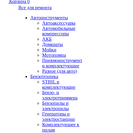
Корзина
0
Все для ремонта
Автоинструменты
Автоаксессуары
Автомобильные
компрессоры
АКБ
Домкраты
Мойки
Мотопомпа
Пневмоинструмент
и комплектующие
Разное (для авто)
Бензотехника
STIHL и
комплектующие
Бензо- и
электротриммера
Бензопилы и
электропилы
Генераторы и
электростанции
Комплектующее к
пилам