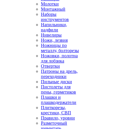
Молотки
Монтажный
Наборы
инструментов
Напильники,
надфили
Нивелиры
Ножи, лезвия
Ножницы по
металлу, болторезы
Ножовки, полотна
для лобзика
Отвертки
Патроны на дрель,
переходники
Пильные диски
Пистолеты для
пены, герметиков
Плашки и
плашкодержатели
Плиткорезы,
крестики, СВП
Правило, уровни
Разметочный
инвентарь