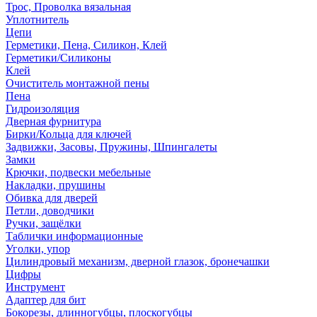
Трос, Проволка вязальная
Уплотнитель
Цепи
Герметики, Пена, Силикон, Клей
Герметики/Силиконы
Клей
Очиститель монтажной пены
Пена
Гидроизоляция
Дверная фурнитура
Бирки/Кольца для ключей
Задвижки, Засовы, Пружины, Шпингалеты
Замки
Крючки, подвески мебельные
Накладки, прушины
Обивка для дверей
Петли, доводчики
Ручки, защёлки
Таблички информационные
Уголки, упор
Цилиндровый механизм, дверной глазок, бронечашки
Цифры
Инструмент
Адаптер для бит
Бокорезы, длинногубцы, плоскогубцы