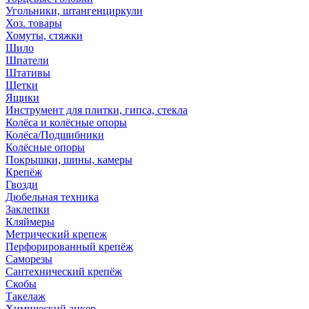
Угольники, штангенциркули
Хоз. товары
Хомуты, стяжки
Шило
Шпатели
Штативы
Щетки
Ящики
Инструмент для плитки, гипса, стекла
Колёса и колёсные опоры
Колёса/Подшибники
Колёсные опоры
Покрышки, шины, камеры
Крепёж
Гвозди
Дюбельная техника
Заклепки
Кляймеры
Метрический крепеж
Перфорированный крепёж
Саморезы
Сантехнический крепёж
Скобы
Такелаж
Химический анкер