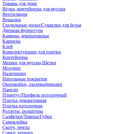
Товары для дома
Вёдра, контейнеры для мусора
Вентиляция
Вешалки
Гладильные доски/Сушилки для белья
Дверная фурнитура
Камины декоративные
Карнизы
Клей
Комплектующие для плитки
Контейнеры
Мешки для мусора,Щетки
Молдинг
Наличники
Напольные покрытия
Окномойки, пылевыбивалки
Панели
Плинтус/Профиль потолочный
Плитка декоративная
Плитка потолочная
Роллеты, ролшторы
Салфетки/Тряпки/Губки
Самоклейка
Скотч, ленты
Совки, веники