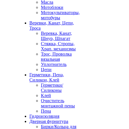
Масла
Мотоблоки
Мотокультиваторы,
мотобуры
Веревки, Канат, Цепи,
Троса
Веревка, Канат,
Шнур, Шпагат
Стяжка, Стропы,
Храп. механизмы
Трос, Проволка
вязальная
Уплотнитель
Цепи
Герметики, Пена,
Силикон, Клей
Герметики/
Силиконы
Клей
Очиститель
монтажной пены
Пена
Гидроизоляция
Дверная фурнитура
Бирки/Кольца для