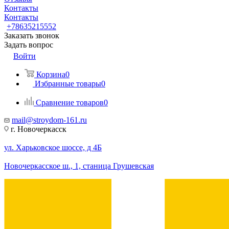
Контакты
Контакты
+78635215552
Заказать звонок
Задать вопрос
Войти
Корзина
0
Избранные товары
0
Сравнение товаров
0
mail@stroydom-161.ru
г. Новочеркасск
ул. Харьковское шоссе, д 4Б
Новочеркасское ш., 1, станица Грушевская