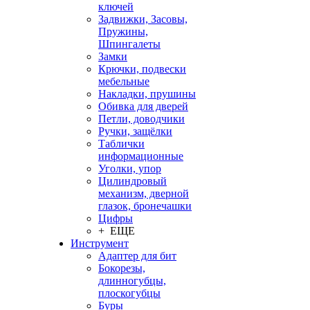
ключей
Задвижки, Засовы,
Пружины,
Шпингалеты
Замки
Крючки, подвески
мебельные
Накладки, прушины
Обивка для дверей
Петли, доводчики
Ручки, защёлки
Таблички
информационные
Уголки, упор
Цилиндровый
механизм, дверной
глазок, бронечашки
Цифры
+ ЕЩЕ
Инструмент
Адаптер для бит
Бокорезы,
длинногубцы,
плоскогубцы
Буры