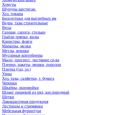
Хомуты
Шурупы шестиган.
Хоз. товары
Биосептики для выгребных ям
Ведра, тазы строительные
Весы
Галоши, сапоги, стельки
Грабли,тряпки, вилы
Канистры, фляги
Маркеры, мелки
Метлы, веники
Мусорные контейнеры
Мыло, прогресс, чистящие ср-ва
Пленки, пакеты, мешки, поролон
Плитка (газ, эл.)
Урны
Хоз. тазы, салфетки, т. бумага
Черенки
Швабры, окномойки
Шланг пищевой из пвх, кислородный
Щетки
Лакокрасочная продукция
Лестницы и стремянки
Мебельная фурнитура