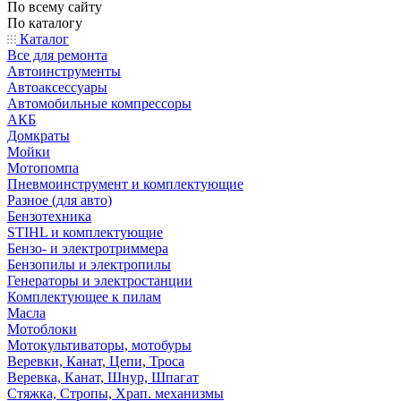
По всему сайту
По каталогу
Каталог
Все для ремонта
Автоинструменты
Автоаксессуары
Автомобильные компрессоры
АКБ
Домкраты
Мойки
Мотопомпа
Пневмоинструмент и комплектующие
Разное (для авто)
Бензотехника
STIHL и комплектующие
Бензо- и электротриммера
Бензопилы и электропилы
Генераторы и электростанции
Комплектующее к пилам
Масла
Мотоблоки
Мотокультиваторы, мотобуры
Веревки, Канат, Цепи, Троса
Веревка, Канат, Шнур, Шпагат
Стяжка, Стропы, Храп. механизмы