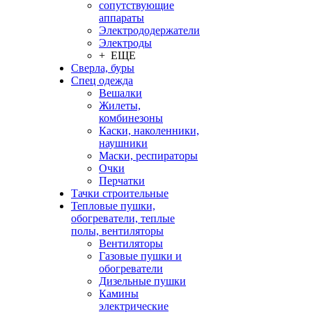
сопутствующие
аппараты
Электрододержатели
Электроды
+ ЕЩЕ
Сверла, буры
Спец одежда
Вешалки
Жилеты,
комбинезоны
Каски, наколенники,
наушники
Маски, респираторы
Очки
Перчатки
Тачки строительные
Тепловые пушки,
обогреватели, теплые
полы, вентиляторы
Вентиляторы
Газовые пушки и
обогреватели
Дизельные пушки
Камины
электрические