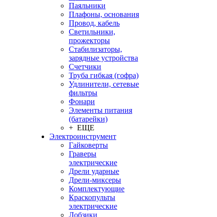
Паяльники
Плафоны, основания
Провод, кабель
Светильники,
прожекторы
Стабилизаторы,
зарядные устройства
Счетчики
Труба гибкая (гофра)
Удлинители, сетевые
фильтры
Фонари
Элементы питания
(батарейки)
+ ЕЩЕ
Электроинструмент
Гайковерты
Граверы
электрические
Дрели ударные
Дрели-миксеры
Комплектующие
Краскопульты
электрические
Лобзики