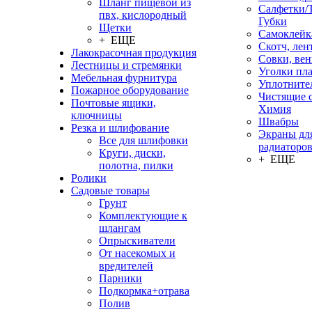
Шланг пищевой из
Салфетки/
пвх, кислородный
Губки
Щетки
Самоклейк
+ ЕЩЕ
Скотч, лен
Лакокрасочная продукция
Совки, ве
Лестницы и стремянки
Уголки пл
Мебельная фурнитура
Уплотните
Пожарное оборудование
Чистящие с
Почтовые ящики,
Химия
ключницы
Швабры
Резка и шлифование
Экраны дл
Все для шлифовки
радиаторо
Круги, диски,
+ ЕЩЕ
полотна, пилки
Ролики
Садовые товары
Грунт
Комплектующие к
шлангам
Опрыскиватели
От насекомых и
вредителей
Парники
Подкормка+отрава
Полив