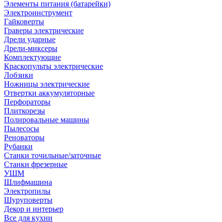
Элементы питания (батарейки)
Электроинструмент
Гайковерты
Граверы электрические
Дрели ударные
Дрели-миксеры
Комплектующие
Краскопульты электрические
Лобзики
Ножницы электрические
Отвертки аккумуляторные
Перфораторы
Плиткорезы
Полировальные машины
Пылесосы
Реноваторы
Рубанки
Станки точильные/заточные
Станки фрезерные
УШМ
Шлифмашина
Электропилы
Шуруповерты
Декор и интерьер
Все для кухни