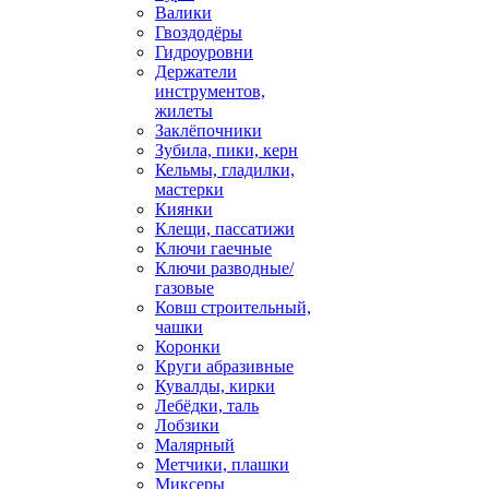
Валики
Гвоздодёры
Гидроуровни
Держатели
инструментов,
жилеты
Заклёпочники
Зубила, пики, керн
Кельмы, гладилки,
мастерки
Киянки
Клещи, пассатижи
Ключи гаечные
Ключи разводные/
газовые
Ковш строительный,
чашки
Коронки
Круги абразивные
Кувалды, кирки
Лебёдки, таль
Лобзики
Малярный
Метчики, плашки
Миксеры