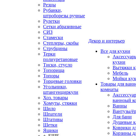
Резцы
Рубанки,
штроборезы ручные
Рулетки
Сетки абразивные
СИЗ
Стамески
Декор и интерьер
Степлеры, скобы
Струбцины
Все для кухни
Терки
Аксессуар
полиуретановые
кухни
Тиски, стусло
Вытяжки к
Топорища
Мебель
Топоры
Мойки кух
Торцевые головки
Товары для ванн
Угольники,
комнаты
штангенциркули
Акссессуа
Хоз. товары
ванноый к
Хомуты, стяжки
Ванны
Шило
Вантузы/ё
Шпатели
Для бани
Штативы
Душевые 
Щетки
Коврики д
Ящики
Корзины дл
+ ЕЩЕ