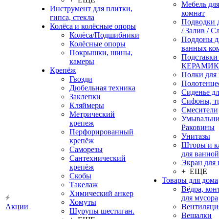
Мебель дл
Инструмент для плитки,
комнат
гипса, стекла
Подводки 
Колёса и колёсные опоры
/ Залив / С
Колёса/Подшибники
Поддоны д
Колёсные опоры
ванных ко
Покрышки, шины,
Подставки
камеры
КЕРАМИ
Крепёж
Полки для
Гвозди
Полотенце
Дюбельная техника
Сиденье дл
Заклепки
Сифоны, т
Кляймеры
Смесители
Метрический
Умывальни
крепеж
Раковины
Перфорированный
Унитазы
крепёж
Шторы и к
Саморезы
для ванной
Сантехнический
Экран для
крепёж
+ ЕЩЕ
Скобы
Товары для дома
Такелаж
Вёдра, ко
Химический анкер
для мусора
Хомуты
Акции
Вентиляци
Шурупы шестиган.
Вешалки