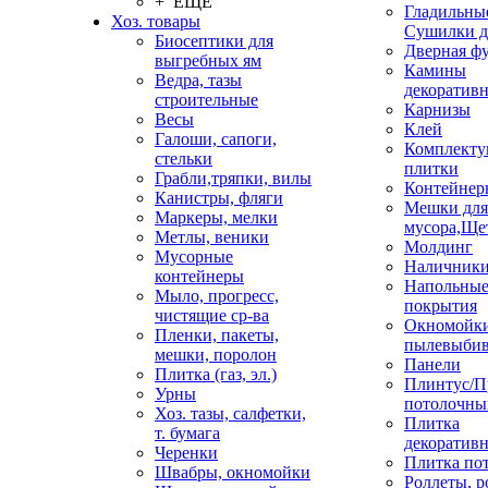
+ ЕЩЕ
Гладильные
Хоз. товары
Сушилки д
Биосептики для
Дверная ф
выгребных ям
Камины
Ведра, тазы
декоратив
строительные
Карнизы
Весы
Клей
Галоши, сапоги,
Комплекту
стельки
плитки
Грабли,тряпки, вилы
Контейнер
Канистры, фляги
Мешки для
Маркеры, мелки
мусора,Ще
Метлы, веники
Молдинг
Мусорные
Наличник
контейнеры
Напольны
Мыло, прогресс,
покрытия
чистящие ср-ва
Окномойки
Пленки, пакеты,
пылевыбив
мешки, поролон
Панели
Плитка (газ, эл.)
Плинтус/П
Урны
потолочны
Хоз. тазы, салфетки,
Плитка
т. бумага
декоративн
Черенки
Плитка по
Швабры, окномойки
Роллеты, 