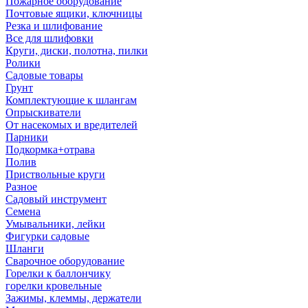
Пожарное оборудование
Почтовые ящики, ключницы
Резка и шлифование
Все для шлифовки
Круги, диски, полотна, пилки
Ролики
Садовые товары
Грунт
Комплектующие к шлангам
Опрыскиватели
От насекомых и вредителей
Парники
Подкормка+отрава
Полив
Приствольные круги
Разное
Садовый инструмент
Семена
Умывальники, лейки
Фигурки садовые
Шланги
Сварочное оборудование
Горелки к баллончику
горелки кровельные
Зажимы, клеммы, держатели