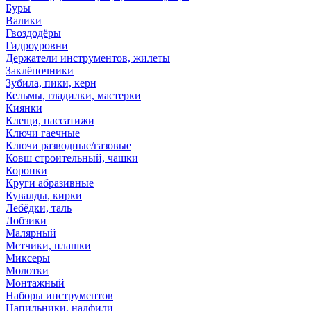
Буры
Валики
Гвоздодёры
Гидроуровни
Держатели инструментов, жилеты
Заклёпочники
Зубила, пики, керн
Кельмы, гладилки, мастерки
Киянки
Клещи, пассатижи
Ключи гаечные
Ключи разводные/газовые
Ковш строительный, чашки
Коронки
Круги абразивные
Кувалды, кирки
Лебёдки, таль
Лобзики
Малярный
Метчики, плашки
Миксеры
Молотки
Монтажный
Наборы инструментов
Напильники, надфили