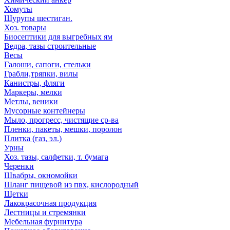
Хомуты
Шурупы шестиган.
Хоз. товары
Биосептики для выгребных ям
Ведра, тазы строительные
Весы
Галоши, сапоги, стельки
Грабли,тряпки, вилы
Канистры, фляги
Маркеры, мелки
Метлы, веники
Мусорные контейнеры
Мыло, прогресс, чистящие ср-ва
Пленки, пакеты, мешки, поролон
Плитка (газ, эл.)
Урны
Хоз. тазы, салфетки, т. бумага
Черенки
Швабры, окномойки
Шланг пищевой из пвх, кислородный
Щетки
Лакокрасочная продукция
Лестницы и стремянки
Мебельная фурнитура