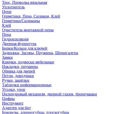
Трос, Проволка вязальная
Уплотнитель
Цепи
Герметики, Пена, Силикон, Клей
Герметики/Силиконы
Клей
Очиститель монтажной пены
Пена
Гидроизоляция
Дверная фурнитура
Бирки/Кольца для ключей
Задвижки, Засовы, Пружины, Шпингалеты
Замки
Крючки, подвески мебельные
Накладки, прушины
Обивка для дверей
Петли, доводчики
Ручки, защёлки
Таблички информационные
Уголки, упор
Цилиндровый механизм, дверной глазок, бронечашки
Цифры
Инструмент
Адаптер для бит
Бокорезы, длинногубцы, плоскогубцы