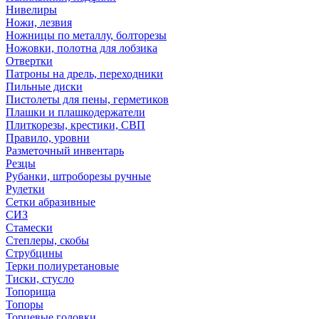
Нивелиры
Ножи, лезвия
Ножницы по металлу, болторезы
Ножовки, полотна для лобзика
Отвертки
Патроны на дрель, переходники
Пильные диски
Пистолеты для пены, герметиков
Плашки и плашкодержатели
Плиткорезы, крестики, СВП
Правило, уровни
Разметочный инвентарь
Резцы
Рубанки, штроборезы ручные
Рулетки
Сетки абразивные
СИЗ
Стамески
Степлеры, скобы
Струбцины
Терки полиуретановые
Тиски, стусло
Топорища
Топоры
Торцевые головки