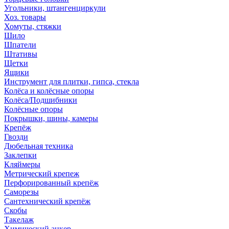
Угольники, штангенциркули
Хоз. товары
Хомуты, стяжки
Шило
Шпатели
Штативы
Щетки
Ящики
Инструмент для плитки, гипса, стекла
Колёса и колёсные опоры
Колёса/Подшибники
Колёсные опоры
Покрышки, шины, камеры
Крепёж
Гвозди
Дюбельная техника
Заклепки
Кляймеры
Метрический крепеж
Перфорированный крепёж
Саморезы
Сантехнический крепёж
Скобы
Такелаж
Химический анкер