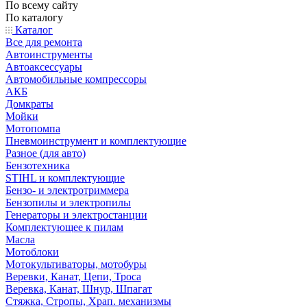
По всему сайту
По каталогу
Каталог
Все для ремонта
Автоинструменты
Автоаксессуары
Автомобильные компрессоры
АКБ
Домкраты
Мойки
Мотопомпа
Пневмоинструмент и комплектующие
Разное (для авто)
Бензотехника
STIHL и комплектующие
Бензо- и электротриммера
Бензопилы и электропилы
Генераторы и электростанции
Комплектующее к пилам
Масла
Мотоблоки
Мотокультиваторы, мотобуры
Веревки, Канат, Цепи, Троса
Веревка, Канат, Шнур, Шпагат
Стяжка, Стропы, Храп. механизмы