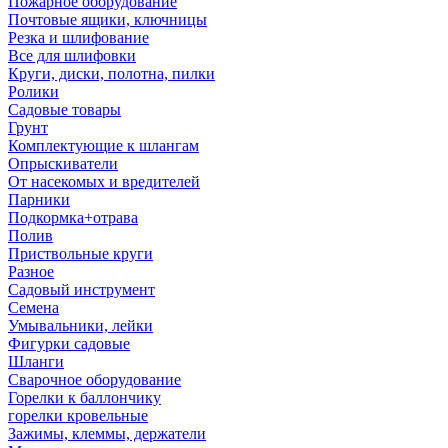
Пожарное оборудование
Почтовые ящики, ключницы
Резка и шлифование
Все для шлифовки
Круги, диски, полотна, пилки
Ролики
Садовые товары
Грунт
Комплектующие к шлангам
Опрыскиватели
От насекомых и вредителей
Парники
Подкормка+отрава
Полив
Приствольные круги
Разное
Садовый инструмент
Семена
Умывальники, лейки
Фигурки садовые
Шланги
Сварочное оборудование
Горелки к баллончику
горелки кровельные
Зажимы, клеммы, держатели