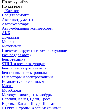
По всему сайту
По каталогу
Каталог
Все для ремонта
Автоинструменты
Автоаксессуары
Автомобильные компрессоры
АКБ
Домкраты
Мойки
Мотопомпа
Пневмоинструмент и комплектующие
Разное (для авто)
Бензотехника
STIHL и комплектующие
Бензо- и электротриммера
Бензопилы и электропилы
Генераторы и электростанции
Комплектующее к пилам
Масла
Мотоблоки
Мотокультиваторы, мотобуры
Веревки, Канат, Цепи, Троса
Веревка, Канат, Шнур, Шпагат
Стяжка, Стропы, Храп. механизмы