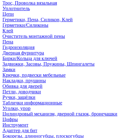
Трос, Проволка вязальная
Уплотнитель
Цепи
Герметики, Пена, Силикон, Клей
Герметики/Силиконы
Клей
Очиститель монтажной пены
Пена
Гидроизоляция
Дверная фурнитура
Бирки/Кольца для ключей
Задвижки, Засовы, Пружины, Шпингалеты
Замки
Крючки, подвески мебельные
Накладки, прушины
Обивка для дверей
Петли, доводчики
Ручки, защёлки
Таблички информационные
Уголки, упор
Цилиндровый механизм, дверной глазок, бронечашки
Цифры
Инструмент
Адаптер для бит
Бокорезы, длинногубцы, плоскогубцы