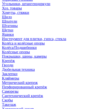
Угольники, штангенциркули
Хоз. товары
Хомуты, стяжки
Шило
Шпатели
Штативы
Щетки
Ящики
Инструмент для плитки, гипса, стекла
Колёса и колёсные опоры
Колёса/Подшибники
Колёсные опоры
Покрышки, шины, камеры
Крепёж
Гвозди
Дюбельная техника
Заклепки
Кляймеры
Метрический крепеж
Перфорированный крепёж
Саморезы
Сантехнический крепёж
Скобы
Такелаж
Химический анкер