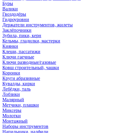
Буры
Валики
Гвоздодёры
Гидроуровни
Держатели инструментов, жилеты
Заклёпочники
Зубила, пики, керн
Кельмы, гладилки, мастерки
Киянки
Клещи, пассатижи
Ключи гаечные
Ключи разводные/газовые
Ковш строительный, чашки
Коронки
Круги абразивные
Кувалды, кирки
Лебёдки, таль
Лобзики
Малярный
Метчики, плашки
Миксеры
Молотки
Монтажный
Наборы инструментов
Напильники, надфили