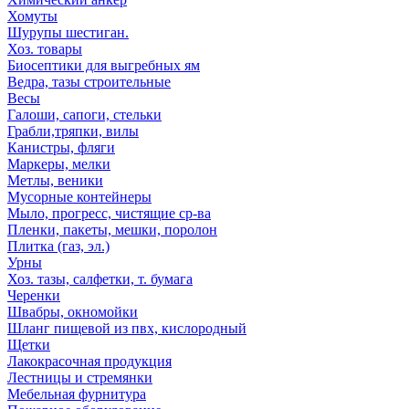
Хомуты
Шурупы шестиган.
Хоз. товары
Биосептики для выгребных ям
Ведра, тазы строительные
Весы
Галоши, сапоги, стельки
Грабли,тряпки, вилы
Канистры, фляги
Маркеры, мелки
Метлы, веники
Мусорные контейнеры
Мыло, прогресс, чистящие ср-ва
Пленки, пакеты, мешки, поролон
Плитка (газ, эл.)
Урны
Хоз. тазы, салфетки, т. бумага
Черенки
Швабры, окномойки
Шланг пищевой из пвх, кислородный
Щетки
Лакокрасочная продукция
Лестницы и стремянки
Мебельная фурнитура