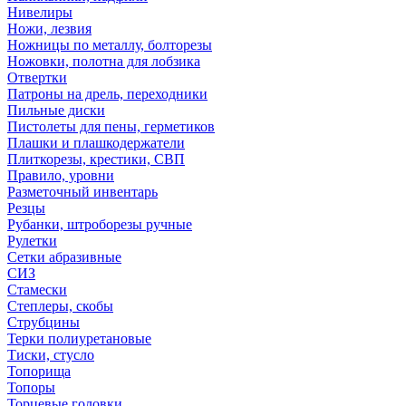
Нивелиры
Ножи, лезвия
Ножницы по металлу, болторезы
Ножовки, полотна для лобзика
Отвертки
Патроны на дрель, переходники
Пильные диски
Пистолеты для пены, герметиков
Плашки и плашкодержатели
Плиткорезы, крестики, СВП
Правило, уровни
Разметочный инвентарь
Резцы
Рубанки, штроборезы ручные
Рулетки
Сетки абразивные
СИЗ
Стамески
Степлеры, скобы
Струбцины
Терки полиуретановые
Тиски, стусло
Топорища
Топоры
Торцевые головки