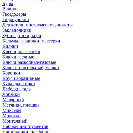
Буры
Валики
Гвоздодёры
Гидроуровни
Держатели инструментов, жилеты
Заклёпочники
Зубила, пики, керн
Кельмы, гладилки, мастерки
Киянки
Клещи, пассатижи
Ключи гаечные
Ключи разводные/газовые
Ковш строительный, чашки
Коронки
Круги абразивные
Кувалды, кирки
Лебёдки, таль
Лобзики
Малярный
Метчики, плашки
Миксеры
Молотки
Монтажный
Наборы инструментов
Напильники, надфили