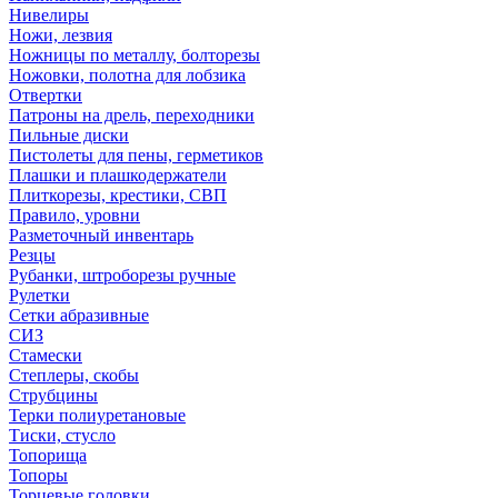
Нивелиры
Ножи, лезвия
Ножницы по металлу, болторезы
Ножовки, полотна для лобзика
Отвертки
Патроны на дрель, переходники
Пильные диски
Пистолеты для пены, герметиков
Плашки и плашкодержатели
Плиткорезы, крестики, СВП
Правило, уровни
Разметочный инвентарь
Резцы
Рубанки, штроборезы ручные
Рулетки
Сетки абразивные
СИЗ
Стамески
Степлеры, скобы
Струбцины
Терки полиуретановые
Тиски, стусло
Топорища
Топоры
Торцевые головки