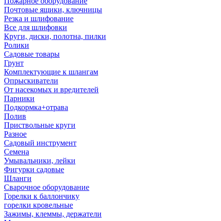
Пожарное оборудование
Почтовые ящики, ключницы
Резка и шлифование
Все для шлифовки
Круги, диски, полотна, пилки
Ролики
Садовые товары
Грунт
Комплектующие к шлангам
Опрыскиватели
От насекомых и вредителей
Парники
Подкормка+отрава
Полив
Приствольные круги
Разное
Садовый инструмент
Семена
Умывальники, лейки
Фигурки садовые
Шланги
Сварочное оборудование
Горелки к баллончику
горелки кровельные
Зажимы, клеммы, держатели