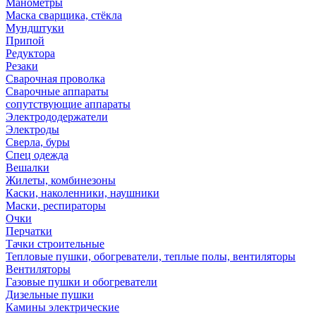
Манометры
Маска сварщика, стёкла
Мундштуки
Припой
Редуктора
Резаки
Сварочная проволка
Сварочные аппараты
сопутствующие аппараты
Электрододержатели
Электроды
Сверла, буры
Спец одежда
Вешалки
Жилеты, комбинезоны
Каски, наколенники, наушники
Маски, респираторы
Очки
Перчатки
Тачки строительные
Тепловые пушки, обогреватели, теплые полы, вентиляторы
Вентиляторы
Газовые пушки и обогреватели
Дизельные пушки
Камины электрические