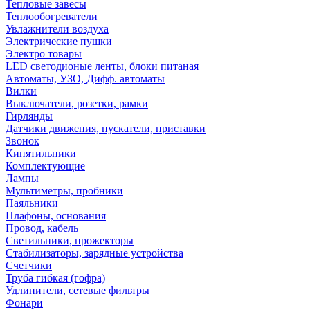
Тепловые завесы
Теплообогреватели
Увлажнители воздуха
Электрические пушки
Электро товары
LED светодионые ленты, блоки питаная
Автоматы, УЗО, Дифф. автоматы
Вилки
Выключатели, розетки, рамки
Гирлянды
Датчики движения, пускатели, приставки
Звонок
Кипятильники
Комплектующие
Лампы
Мультиметры, пробники
Паяльники
Плафоны, основания
Провод, кабель
Светильники, прожекторы
Стабилизаторы, зарядные устройства
Счетчики
Труба гибкая (гофра)
Удлинители, сетевые фильтры
Фонари