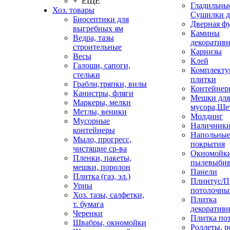
+ ЕЩЕ
Гладильные
Хоз. товары
Сушилки д
Биосептики для
Дверная ф
выгребных ям
Камины
Ведра, тазы
декоратив
строительные
Карнизы
Весы
Клей
Галоши, сапоги,
Комплекту
стельки
плитки
Грабли,тряпки, вилы
Контейнер
Канистры, фляги
Мешки для
Маркеры, мелки
мусора,Ще
Метлы, веники
Молдинг
Мусорные
Наличник
контейнеры
Напольны
Мыло, прогресс,
покрытия
чистящие ср-ва
Окномойки
Пленки, пакеты,
пылевыбив
мешки, поролон
Панели
Плитка (газ, эл.)
Плинтус/П
Урны
потолочны
Хоз. тазы, салфетки,
Плитка
т. бумага
декоративн
Черенки
Плитка по
Швабры, окномойки
Роллеты, 