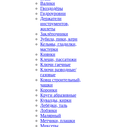
Валики
Гвоздодёры
Гидроуровни
Держатели
инструментов,
жилеты
Заклёпочники
Зубила, пики, керн
Кельмы, гладилки,
мастерки
Киянки
Клещи, пассатижи
Ключи гаечные
Ключи разводные/
газовые
Ковш строительный,
чашки
Коронки
Круги абразивные
Кувалды, кирки
Лебёдки, таль
Лобзики
Малярный
Метчики, плашки
Миксеры