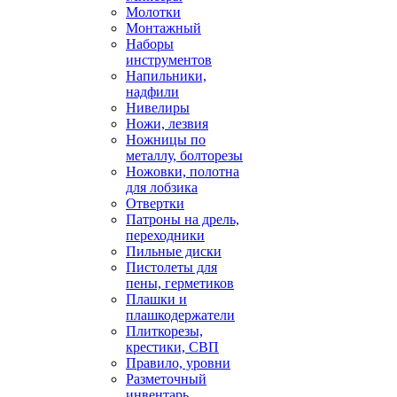
Молотки
Монтажный
Наборы
инструментов
Напильники,
надфили
Нивелиры
Ножи, лезвия
Ножницы по
металлу, болторезы
Ножовки, полотна
для лобзика
Отвертки
Патроны на дрель,
переходники
Пильные диски
Пистолеты для
пены, герметиков
Плашки и
плашкодержатели
Плиткорезы,
крестики, СВП
Правило, уровни
Разметочный
инвентарь