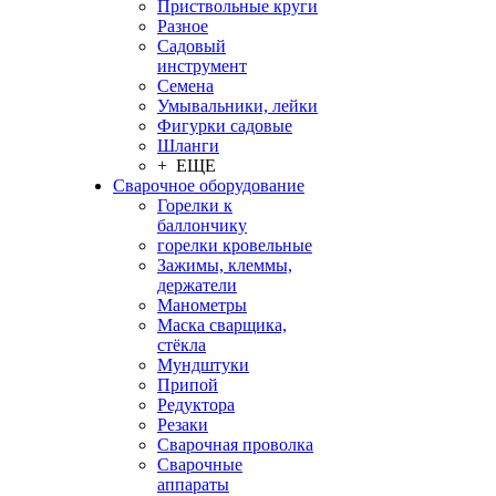
Приствольные круги
Разное
Садовый
инструмент
Семена
Умывальники, лейки
Фигурки садовые
Шланги
+ ЕЩЕ
Сварочное оборудование
Горелки к
баллончику
горелки кровельные
Зажимы, клеммы,
держатели
Манометры
Маска сварщика,
стёкла
Мундштуки
Припой
Редуктора
Резаки
Сварочная проволка
Сварочные
аппараты