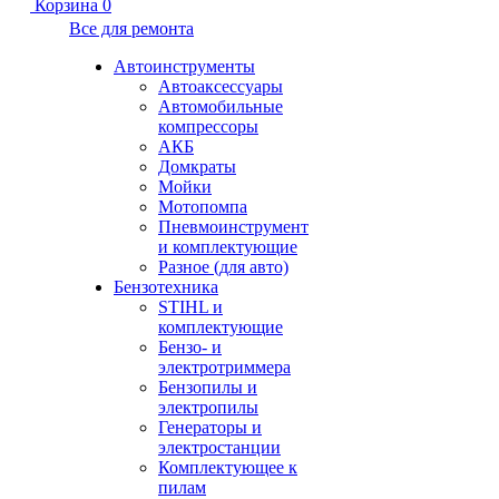
Корзина
0
Все для ремонта
Автоинструменты
Автоаксессуары
Автомобильные
компрессоры
АКБ
Домкраты
Мойки
Мотопомпа
Пневмоинструмент
и комплектующие
Разное (для авто)
Бензотехника
STIHL и
комплектующие
Бензо- и
электротриммера
Бензопилы и
электропилы
Генераторы и
электростанции
Комплектующее к
пилам