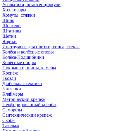
Угольники, штангенциркули
Хоз. товары
Хомуты, стяжки
Шило
Шпатели
Штативы
Щетки
Ящики
Инструмент для плитки, гипса, стекла
Колёса и колёсные опоры
Колёса/Подшибники
Колёсные опоры
Покрышки, шины, камеры
Крепёж
Гвозди
Дюбельная техника
Заклепки
Кляймеры
Метрический крепеж
Перфорированный крепёж
Саморезы
Сантехнический крепёж
Скобы
Такелаж
Химический анкер