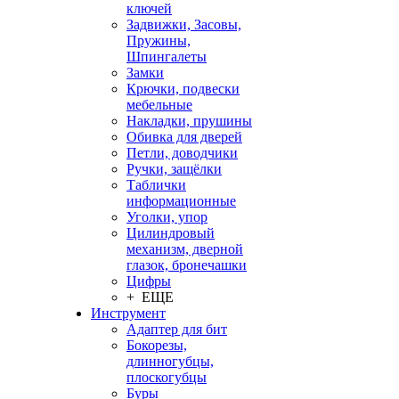
ключей
Задвижки, Засовы,
Пружины,
Шпингалеты
Замки
Крючки, подвески
мебельные
Накладки, прушины
Обивка для дверей
Петли, доводчики
Ручки, защёлки
Таблички
информационные
Уголки, упор
Цилиндровый
механизм, дверной
глазок, бронечашки
Цифры
+ ЕЩЕ
Инструмент
Адаптер для бит
Бокорезы,
длинногубцы,
плоскогубцы
Буры