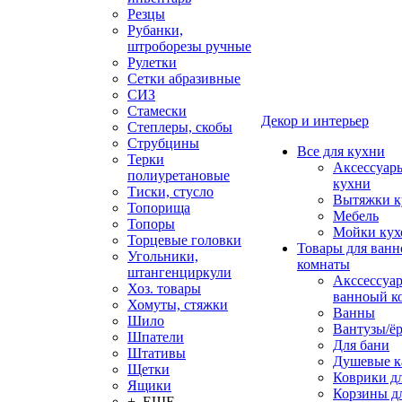
Резцы
Рубанки,
штроборезы ручные
Рулетки
Сетки абразивные
СИЗ
Стамески
Декор и интерьер
Степлеры, скобы
Струбцины
Все для кухни
Терки
Аксессуар
полиуретановые
кухни
Тиски, стусло
Вытяжки к
Топорища
Мебель
Топоры
Мойки кух
Торцевые головки
Товары для ванн
Угольники,
комнаты
штангенциркули
Акссессуа
Хоз. товары
ванноый к
Хомуты, стяжки
Ванны
Шило
Вантузы/ё
Шпатели
Для бани
Штативы
Душевые 
Щетки
Коврики д
Ящики
Корзины дл
+ ЕЩЕ