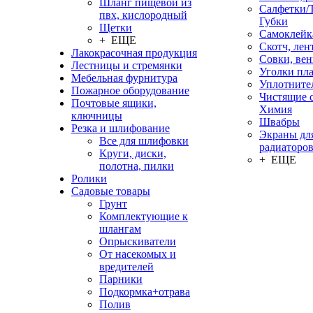
Шланг пищевой из
Салфетки/
пвх, кислородный
Губки
Щетки
Самоклейк
+ ЕЩЕ
Скотч, лен
Лакокрасочная продукция
Совки, ве
Лестницы и стремянки
Уголки пл
Мебельная фурнитура
Уплотните
Пожарное оборудование
Чистящие с
Почтовые ящики,
Химия
ключницы
Швабры
Резка и шлифование
Экраны дл
Все для шлифовки
радиаторо
Круги, диски,
+ ЕЩЕ
полотна, пилки
Ролики
Садовые товары
Грунт
Комплектующие к
шлангам
Опрыскиватели
От насекомых и
вредителей
Парники
Подкормка+отрава
Полив