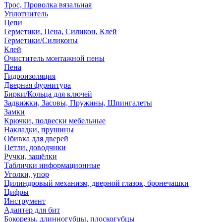
Трос, Проволка вязальная
Уплотнитель
Цепи
Герметики, Пена, Силикон, Клей
Герметики/Силиконы
Клей
Очиститель монтажной пены
Пена
Гидроизоляция
Дверная фурнитура
Бирки/Кольца для ключей
Задвижки, Засовы, Пружины, Шпингалеты
Замки
Крючки, подвески мебельные
Накладки, прушины
Обивка для дверей
Петли, доводчики
Ручки, защёлки
Таблички информационные
Уголки, упор
Цилиндровый механизм, дверной глазок, бронечашки
Цифры
Инструмент
Адаптер для бит
Бокорезы, длинногубцы, плоскогубцы