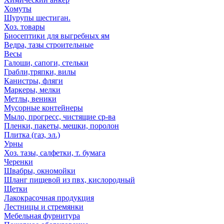
Хомуты
Шурупы шестиган.
Хоз. товары
Биосептики для выгребных ям
Ведра, тазы строительные
Весы
Галоши, сапоги, стельки
Грабли,тряпки, вилы
Канистры, фляги
Маркеры, мелки
Метлы, веники
Мусорные контейнеры
Мыло, прогресс, чистящие ср-ва
Пленки, пакеты, мешки, поролон
Плитка (газ, эл.)
Урны
Хоз. тазы, салфетки, т. бумага
Черенки
Швабры, окномойки
Шланг пищевой из пвх, кислородный
Щетки
Лакокрасочная продукция
Лестницы и стремянки
Мебельная фурнитура