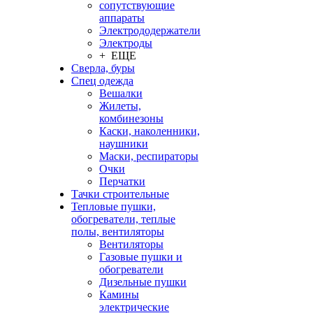
сопутствующие
аппараты
Электрододержатели
Электроды
+ ЕЩЕ
Сверла, буры
Спец одежда
Вешалки
Жилеты,
комбинезоны
Каски, наколенники,
наушники
Маски, респираторы
Очки
Перчатки
Тачки строительные
Тепловые пушки,
обогреватели, теплые
полы, вентиляторы
Вентиляторы
Газовые пушки и
обогреватели
Дизельные пушки
Камины
электрические