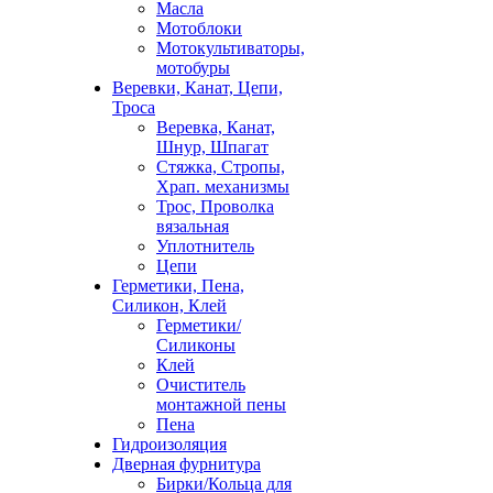
Масла
Мотоблоки
Мотокультиваторы,
мотобуры
Веревки, Канат, Цепи,
Троса
Веревка, Канат,
Шнур, Шпагат
Стяжка, Стропы,
Храп. механизмы
Трос, Проволка
вязальная
Уплотнитель
Цепи
Герметики, Пена,
Силикон, Клей
Герметики/
Силиконы
Клей
Очиститель
монтажной пены
Пена
Гидроизоляция
Дверная фурнитура
Бирки/Кольца для