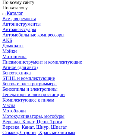
По всему сайту
По каталогу
Каталог
Все для ремонта
Автоинструменты
Автоаксессуары
Автомобильные компрессоры
АКБ
Домкраты
Мойки
Мотопомпа
Пневмоинструмент и комплектующие
Разное (для авто)
Бензотехника
STIHL и комплектующие
Бензо- и электротриммера
Бензопилы и электропилы
Генераторы и электростанции
Комплектующее к пилам
Масла
Мотоблоки
Мотокультиваторы, мотобуры
Веревки, Канат, Цепи, Троса
Веревка, Канат, Шнур, Шпагат
Стяжка, Стропы, Храп. механизмы