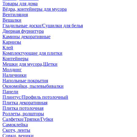
Товары для дома
Вёдра, контейнеры для мусора
Вентиляция
Вешалки
Гладильные доски/Сушилки для белья
Дверная фурнитура
Камины декоративные
Карнизы
Клей
Комплектующие для плитки
Контейнеры
Мешки для мусора,Щетки
Молдинг
Наличники
Напольные покрытия
Окномойки, пылевыбивалки
Панели
Плинтус/Профиль потолочный
Плитка декоративная
Плитка потолочная
Роллеты, ролшторы
Салфетки/Тряпки/Губки
Самоклейка
Скотч, ленты
Совки, веники