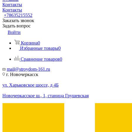
Контакты
Контакты
+78635215552
Заказать звонок
Задать вопрос
Войти
Корзина
0
Избранные товары
0
Сравнение товаров
0
mail@stroydom-161.ru
г. Новочеркасск
ул. Харьковское шоссе, д 4Б
Новочеркасское ш., 1, станица Грушевская