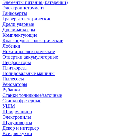
Элементы питания (батарейки)
Электроинструмент
Гайковерты
Граверы электрические
Дрели ударные
Дрели-миксеры
Комплектующие
Краскопульты электрические
Лобзики
Ножницы электрические
Отвертки аккумуляторные
Перфораторы
Плиткорезы
Полировальные машины
Пылесосы
Реноваторы
Рубанки
Станки точильные/заточные
Станки фрезерные
УШМ
Шлифмашина
Электропилы
Шуруповерты
Декор и интерьер
Все для кухни