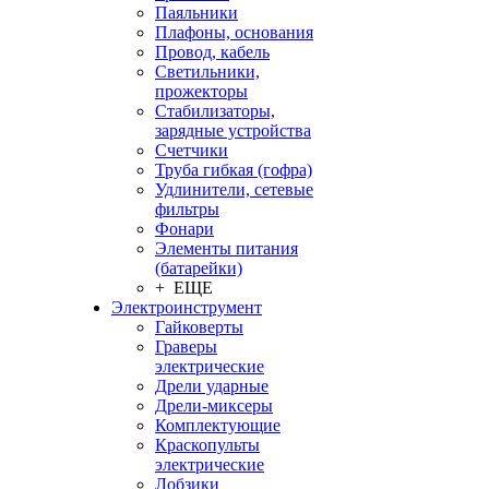
Паяльники
Плафоны, основания
Провод, кабель
Светильники,
прожекторы
Стабилизаторы,
зарядные устройства
Счетчики
Труба гибкая (гофра)
Удлинители, сетевые
фильтры
Фонари
Элементы питания
(батарейки)
+ ЕЩЕ
Электроинструмент
Гайковерты
Граверы
электрические
Дрели ударные
Дрели-миксеры
Комплектующие
Краскопульты
электрические
Лобзики