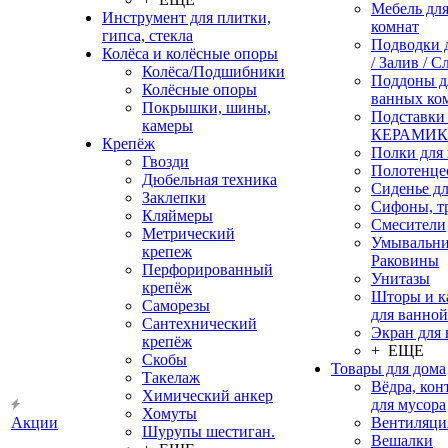
Мебель дл
Инструмент для плитки,
комнат
гипса, стекла
Подводки 
Колёса и колёсные опоры
/ Залив / С
Колёса/Подшибники
Поддоны д
Колёсные опоры
ванных ко
Покрышки, шины,
Подставки
камеры
КЕРАМИ
Крепёж
Полки для
Гвозди
Полотенце
Дюбельная техника
Сиденье дл
Заклепки
Сифоны, т
Кляймеры
Смесители
Метрический
Умывальни
крепеж
Раковины
Перфорированный
Унитазы
крепёж
Шторы и к
Саморезы
для ванной
Сантехнический
Экран для
крепёж
+ ЕЩЕ
Скобы
Товары для дома
Такелаж
Вёдра, ко
Химический анкер
для мусора
Хомуты
Акции
Вентиляци
Шурупы шестиган.
Вешалки