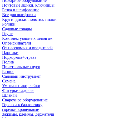
Пожарное оборудование
Почтовые ящики, ключницы
Резка и шлифование
Все для шлифовки
Круги, диски, полотна, пилки
Ролики
Садовые товары
Грунт
Комплектующие к шлангам
Опрыскиватели
От насекомых и вредителей
Парники
Подкормка+отрава
Полив
Приствольные круги
Разное
Садовый инструмент
Семена
Умывальники, лейки
Фигурки садовые
Шланги
Сварочное оборудование
Горелки к баллончику
горелки кровельные
Зажимы, клеммы, держатели