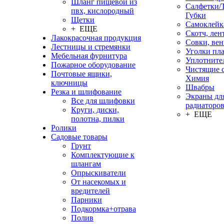
Шланг пищевой из
Салфетки/
пвх, кислородный
Губки
Щетки
Самоклейк
+ ЕЩЕ
Скотч, лен
Лакокрасочная продукция
Совки, ве
Лестницы и стремянки
Уголки пл
Мебельная фурнитура
Уплотните
Пожарное оборудование
Чистящие с
Почтовые ящики,
Химия
ключницы
Швабры
Резка и шлифование
Экраны дл
Все для шлифовки
радиаторо
Круги, диски,
+ ЕЩЕ
полотна, пилки
Ролики
Садовые товары
Грунт
Комплектующие к
шлангам
Опрыскиватели
От насекомых и
вредителей
Парники
Подкормка+отрава
Полив