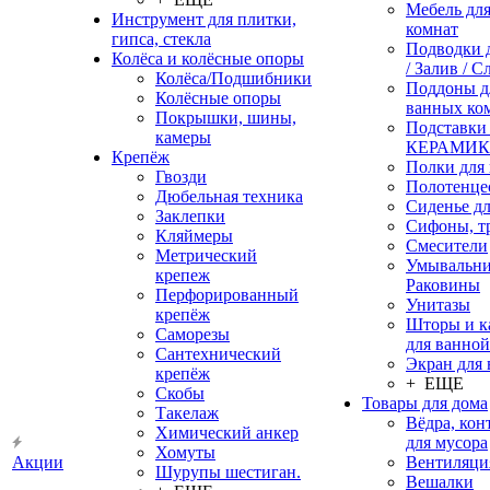
Мебель дл
Инструмент для плитки,
комнат
гипса, стекла
Подводки 
Колёса и колёсные опоры
/ Залив / С
Колёса/Подшибники
Поддоны д
Колёсные опоры
ванных ко
Покрышки, шины,
Подставки
камеры
КЕРАМИ
Крепёж
Полки для
Гвозди
Полотенце
Дюбельная техника
Сиденье дл
Заклепки
Сифоны, т
Кляймеры
Смесители
Метрический
Умывальни
крепеж
Раковины
Перфорированный
Унитазы
крепёж
Шторы и к
Саморезы
для ванной
Сантехнический
Экран для
крепёж
+ ЕЩЕ
Скобы
Товары для дома
Такелаж
Вёдра, ко
Химический анкер
для мусора
Хомуты
Акции
Вентиляци
Шурупы шестиган.
Вешалки