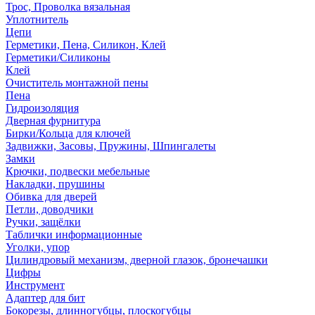
Трос, Проволка вязальная
Уплотнитель
Цепи
Герметики, Пена, Силикон, Клей
Герметики/Силиконы
Клей
Очиститель монтажной пены
Пена
Гидроизоляция
Дверная фурнитура
Бирки/Кольца для ключей
Задвижки, Засовы, Пружины, Шпингалеты
Замки
Крючки, подвески мебельные
Накладки, прушины
Обивка для дверей
Петли, доводчики
Ручки, защёлки
Таблички информационные
Уголки, упор
Цилиндровый механизм, дверной глазок, бронечашки
Цифры
Инструмент
Адаптер для бит
Бокорезы, длинногубцы, плоскогубцы