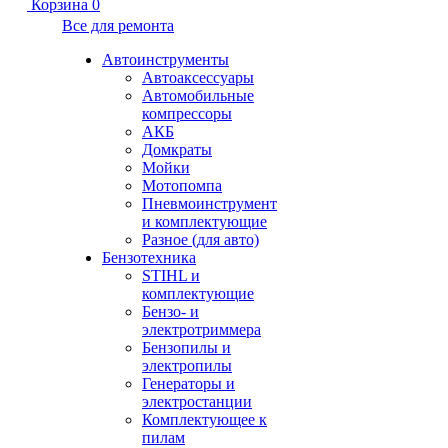
Корзина
0
Все для ремонта
Автоинструменты
Автоаксессуары
Автомобильные
компрессоры
АКБ
Домкраты
Мойки
Мотопомпа
Пневмоинструмент
и комплектующие
Разное (для авто)
Бензотехника
STIHL и
комплектующие
Бензо- и
электротриммера
Бензопилы и
электропилы
Генераторы и
электростанции
Комплектующее к
пилам