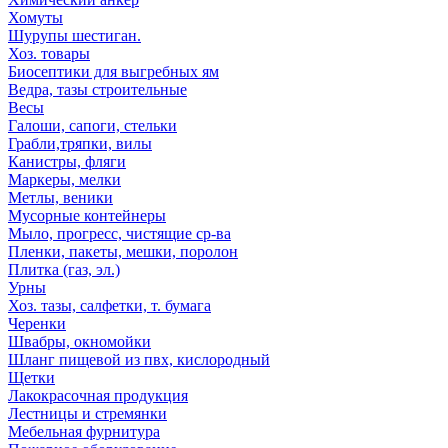
Хомуты
Шурупы шестиган.
Хоз. товары
Биосептики для выгребных ям
Ведра, тазы строительные
Весы
Галоши, сапоги, стельки
Грабли,тряпки, вилы
Канистры, фляги
Маркеры, мелки
Метлы, веники
Мусорные контейнеры
Мыло, прогресс, чистящие ср-ва
Пленки, пакеты, мешки, поролон
Плитка (газ, эл.)
Урны
Хоз. тазы, салфетки, т. бумага
Черенки
Швабры, окномойки
Шланг пищевой из пвх, кислородный
Щетки
Лакокрасочная продукция
Лестницы и стремянки
Мебельная фурнитура