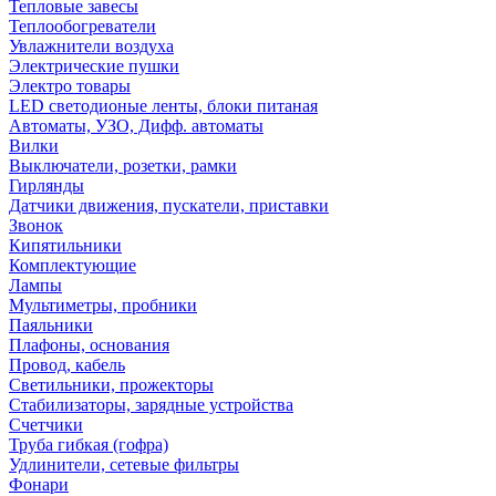
Тепловые завесы
Теплообогреватели
Увлажнители воздуха
Электрические пушки
Электро товары
LED светодионые ленты, блоки питаная
Автоматы, УЗО, Дифф. автоматы
Вилки
Выключатели, розетки, рамки
Гирлянды
Датчики движения, пускатели, приставки
Звонок
Кипятильники
Комплектующие
Лампы
Мультиметры, пробники
Паяльники
Плафоны, основания
Провод, кабель
Светильники, прожекторы
Стабилизаторы, зарядные устройства
Счетчики
Труба гибкая (гофра)
Удлинители, сетевые фильтры
Фонари