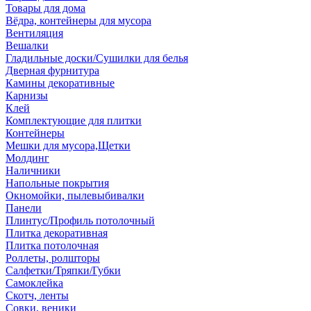
Товары для дома
Вёдра, контейнеры для мусора
Вентиляция
Вешалки
Гладильные доски/Сушилки для белья
Дверная фурнитура
Камины декоративные
Карнизы
Клей
Комплектующие для плитки
Контейнеры
Мешки для мусора,Щетки
Молдинг
Наличники
Напольные покрытия
Окномойки, пылевыбивалки
Панели
Плинтус/Профиль потолочный
Плитка декоративная
Плитка потолочная
Роллеты, ролшторы
Салфетки/Тряпки/Губки
Самоклейка
Скотч, ленты
Совки, веники