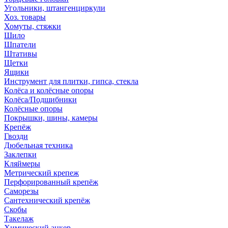
Угольники, штангенциркули
Хоз. товары
Хомуты, стяжки
Шило
Шпатели
Штативы
Щетки
Ящики
Инструмент для плитки, гипса, стекла
Колёса и колёсные опоры
Колёса/Подшибники
Колёсные опоры
Покрышки, шины, камеры
Крепёж
Гвозди
Дюбельная техника
Заклепки
Кляймеры
Метрический крепеж
Перфорированный крепёж
Саморезы
Сантехнический крепёж
Скобы
Такелаж
Химический анкер