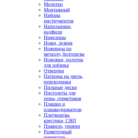
Молотки
Монтажный
Наборы
инструментов
Напильники,
надфили
Нивелиры
Ножи, лезвия
Ножницы по
металлу, болторезы
Ножовки, полотна
для лобзика
Отвертки
Патроны на дрель,
переходники
Пильные диски
Пистолеты для
пены, герметиков
Плашки и
плашкодержатели
Плиткорезы,
крестики, СВП
Правило, уровни
Разметочный
инвентарь