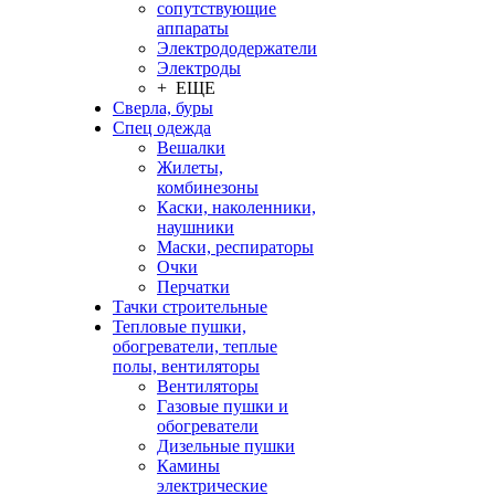
сопутствующие
аппараты
Электрододержатели
Электроды
+ ЕЩЕ
Сверла, буры
Спец одежда
Вешалки
Жилеты,
комбинезоны
Каски, наколенники,
наушники
Маски, респираторы
Очки
Перчатки
Тачки строительные
Тепловые пушки,
обогреватели, теплые
полы, вентиляторы
Вентиляторы
Газовые пушки и
обогреватели
Дизельные пушки
Камины
электрические