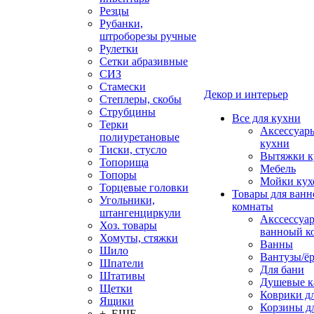
Резцы
Рубанки,
штроборезы ручные
Рулетки
Сетки абразивные
СИЗ
Стамески
Декор и интерьер
Степлеры, скобы
Струбцины
Все для кухни
Терки
Аксессуар
полиуретановые
кухни
Тиски, стусло
Вытяжки к
Топорища
Мебель
Топоры
Мойки кух
Торцевые головки
Товары для ванн
Угольники,
комнаты
штангенциркули
Акссессуа
Хоз. товары
ванноый к
Хомуты, стяжки
Ванны
Шило
Вантузы/ё
Шпатели
Для бани
Штативы
Душевые 
Щетки
Коврики д
Ящики
Корзины дл
+ ЕЩЕ