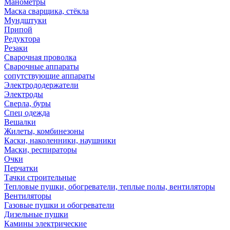
Манометры
Маска сварщика, стёкла
Мундштуки
Припой
Редуктора
Резаки
Сварочная проволка
Сварочные аппараты
сопутствующие аппараты
Электрододержатели
Электроды
Сверла, буры
Спец одежда
Вешалки
Жилеты, комбинезоны
Каски, наколенники, наушники
Маски, респираторы
Очки
Перчатки
Тачки строительные
Тепловые пушки, обогреватели, теплые полы, вентиляторы
Вентиляторы
Газовые пушки и обогреватели
Дизельные пушки
Камины электрические