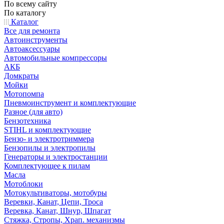
По всему сайту
По каталогу
Каталог
Все для ремонта
Автоинструменты
Автоаксессуары
Автомобильные компрессоры
АКБ
Домкраты
Мойки
Мотопомпа
Пневмоинструмент и комплектующие
Разное (для авто)
Бензотехника
STIHL и комплектующие
Бензо- и электротриммера
Бензопилы и электропилы
Генераторы и электростанции
Комплектующее к пилам
Масла
Мотоблоки
Мотокультиваторы, мотобуры
Веревки, Канат, Цепи, Троса
Веревка, Канат, Шнур, Шпагат
Стяжка, Стропы, Храп. механизмы