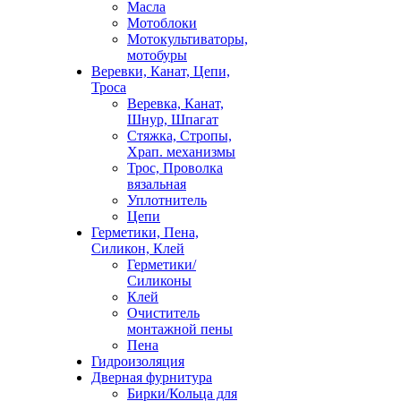
Масла
Мотоблоки
Мотокультиваторы,
мотобуры
Веревки, Канат, Цепи,
Троса
Веревка, Канат,
Шнур, Шпагат
Стяжка, Стропы,
Храп. механизмы
Трос, Проволка
вязальная
Уплотнитель
Цепи
Герметики, Пена,
Силикон, Клей
Герметики/
Силиконы
Клей
Очиститель
монтажной пены
Пена
Гидроизоляция
Дверная фурнитура
Бирки/Кольца для