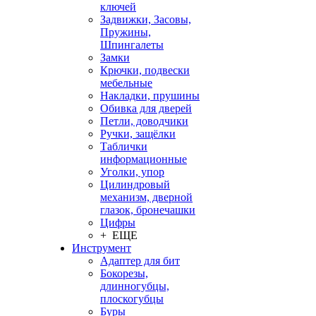
ключей
Задвижки, Засовы,
Пружины,
Шпингалеты
Замки
Крючки, подвески
мебельные
Накладки, прушины
Обивка для дверей
Петли, доводчики
Ручки, защёлки
Таблички
информационные
Уголки, упор
Цилиндровый
механизм, дверной
глазок, бронечашки
Цифры
+ ЕЩЕ
Инструмент
Адаптер для бит
Бокорезы,
длинногубцы,
плоскогубцы
Буры