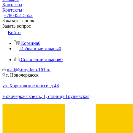
Контакты
Контакты
+78635215552
Заказать звонок
Задать вопрос
Войти
Корзина
0
Избранные товары
0
Сравнение товаров
0
mail@stroydom-161.ru
г. Новочеркасск
ул. Харьковское шоссе, д 4Б
Новочеркасское ш., 1, станица Грушевская