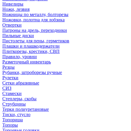
Нивелиры
Ножи, лезвия
Ножницы по металлу, болторезы
Ножовки, полотна для лобзика
Отвертки
Патроны на дрель, переходники
Пильные диски
Пистолеты для пены, герметиков
Плашки и плашкодержатели
Плиткорезы, крестики, СВП
Правило, уровни
Разметочный инвентарь
Резцы
Рубанки, штроборезы ручные
Рулетки
Сетки абразивные
СИЗ
Стамески
Степлеры, скобы
Струбцины
Терки полиуретановые
Тиски, стусло
Топорища
Топоры
Торцевые головки