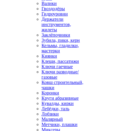
Валики
Гвоздодёры
Гидроуровни
Держатели
инструментов,
жилеты
Заклёпочники
Зубила, пики, керн
Кельмы, гладилки,
мастерки
Киянки
Клещи, пассатижи
Ключи гаечные
Ключи разводные/
газовые
Ковш строительный,
чашки
Коронки
Круги абразивные
Кувалды, кирки
Лебёдки, таль
Лобзики
Малярный
Метчики, плашки
Миксеры