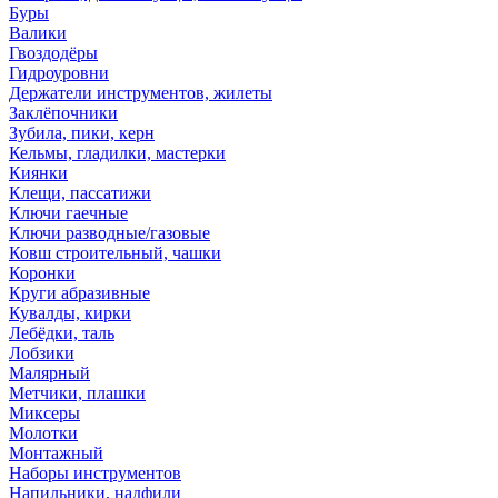
Буры
Валики
Гвоздодёры
Гидроуровни
Держатели инструментов, жилеты
Заклёпочники
Зубила, пики, керн
Кельмы, гладилки, мастерки
Киянки
Клещи, пассатижи
Ключи гаечные
Ключи разводные/газовые
Ковш строительный, чашки
Коронки
Круги абразивные
Кувалды, кирки
Лебёдки, таль
Лобзики
Малярный
Метчики, плашки
Миксеры
Молотки
Монтажный
Наборы инструментов
Напильники, надфили