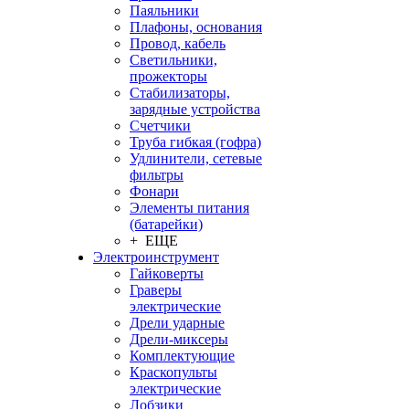
Паяльники
Плафоны, основания
Провод, кабель
Светильники,
прожекторы
Стабилизаторы,
зарядные устройства
Счетчики
Труба гибкая (гофра)
Удлинители, сетевые
фильтры
Фонари
Элементы питания
(батарейки)
+ ЕЩЕ
Электроинструмент
Гайковерты
Граверы
электрические
Дрели ударные
Дрели-миксеры
Комплектующие
Краскопульты
электрические
Лобзики