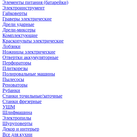
Элементы питания (батарейки)
Электроинструмент
Гайковерты
Граверы электрические
Дрели ударные
Дрели-миксеры
Комплектующие
Краскопульты электрические
Лобзики
Ножницы электрические
Отвертки аккумуляторные
Перфораторы
Плиткорезы
Полировальные машины
Пылесосы
Реноваторы
Рубанки
Станки точильные/заточные
Станки фрезерные
УШМ
Шлифмашина
Электропилы
Шуруповерты
Декор и интерьер
Все для кухни