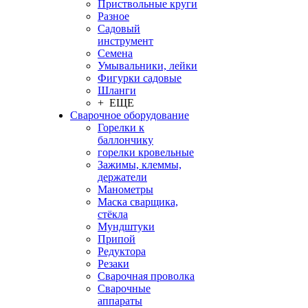
Приствольные круги
Разное
Садовый
инструмент
Семена
Умывальники, лейки
Фигурки садовые
Шланги
+ ЕЩЕ
Сварочное оборудование
Горелки к
баллончику
горелки кровельные
Зажимы, клеммы,
держатели
Манометры
Маска сварщика,
стёкла
Мундштуки
Припой
Редуктора
Резаки
Сварочная проволка
Сварочные
аппараты