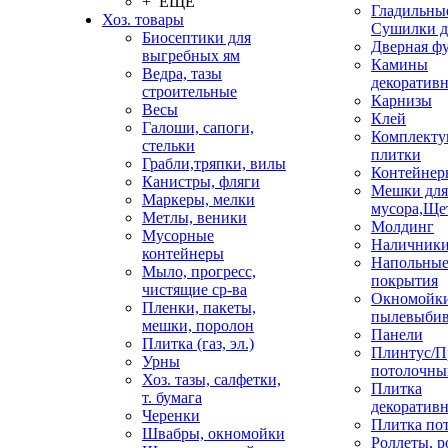
+ ЕЩЕ
Гладильные
Хоз. товары
Сушилки д
Биосептики для
Дверная ф
выгребных ям
Камины
Ведра, тазы
декоратив
строительные
Карнизы
Весы
Клей
Галоши, сапоги,
Комплекту
стельки
плитки
Грабли,тряпки, вилы
Контейнер
Канистры, фляги
Мешки для
Маркеры, мелки
мусора,Ще
Метлы, веники
Молдинг
Мусорные
Наличник
контейнеры
Напольны
Мыло, прогресс,
покрытия
чистящие ср-ва
Окномойки
Пленки, пакеты,
пылевыбив
мешки, поролон
Панели
Плитка (газ, эл.)
Плинтус/П
Урны
потолочны
Хоз. тазы, салфетки,
Плитка
т. бумага
декоративн
Черенки
Плитка по
Швабры, окномойки
Роллеты, 