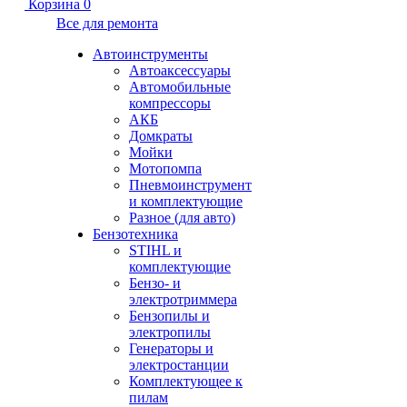
Корзина
0
Все для ремонта
Автоинструменты
Автоаксессуары
Автомобильные
компрессоры
АКБ
Домкраты
Мойки
Мотопомпа
Пневмоинструмент
и комплектующие
Разное (для авто)
Бензотехника
STIHL и
комплектующие
Бензо- и
электротриммера
Бензопилы и
электропилы
Генераторы и
электростанции
Комплектующее к
пилам