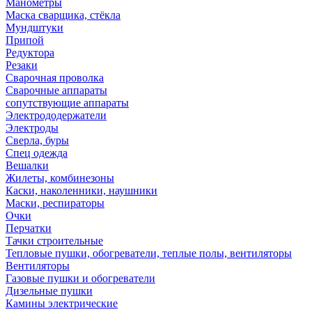
Манометры
Маска сварщика, стёкла
Мундштуки
Припой
Редуктора
Резаки
Сварочная проволка
Сварочные аппараты
сопутствующие аппараты
Электрододержатели
Электроды
Сверла, буры
Спец одежда
Вешалки
Жилеты, комбинезоны
Каски, наколенники, наушники
Маски, респираторы
Очки
Перчатки
Тачки строительные
Тепловые пушки, обогреватели, теплые полы, вентиляторы
Вентиляторы
Газовые пушки и обогреватели
Дизельные пушки
Камины электрические