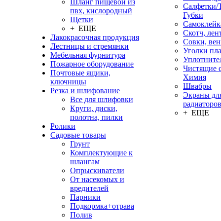
Шланг пищевой из
Салфетки/
пвх, кислородный
Губки
Щетки
Самоклейк
+ ЕЩЕ
Скотч, лен
Лакокрасочная продукция
Совки, ве
Лестницы и стремянки
Уголки пл
Мебельная фурнитура
Уплотните
Пожарное оборудование
Чистящие с
Почтовые ящики,
Химия
ключницы
Швабры
Резка и шлифование
Экраны дл
Все для шлифовки
радиаторо
Круги, диски,
+ ЕЩЕ
полотна, пилки
Ролики
Садовые товары
Грунт
Комплектующие к
шлангам
Опрыскиватели
От насекомых и
вредителей
Парники
Подкормка+отрава
Полив