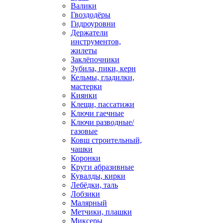
Валики
Гвоздодёры
Гидроуровни
Держатели
инструментов,
жилеты
Заклёпочники
Зубила, пики, керн
Кельмы, гладилки,
мастерки
Киянки
Клещи, пассатижи
Ключи гаечные
Ключи разводные/
газовые
Ковш строительный,
чашки
Коронки
Круги абразивные
Кувалды, кирки
Лебёдки, таль
Лобзики
Малярный
Метчики, плашки
Миксеры