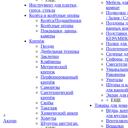
Мебель дл
Инструмент для плитки,
комнат
гипса, стекла
Подводки 
Колёса и колёсные опоры
/ Залив / С
Колёса/Подшибники
Поддоны д
Колёсные опоры
ванных ко
Покрышки, шины,
Подставки
камеры
КЕРАМИ
Крепёж
Полки для
Гвозди
Полотенце
Дюбельная техника
Сиденье дл
Заклепки
Сифоны, т
Кляймеры
Смесители
Метрический
Умывальни
крепеж
Раковины
Перфорированный
Унитазы
крепёж
Шторы и к
Саморезы
для ванной
Сантехнический
Экран для
крепёж
+ ЕЩЕ
Скобы
Товары для дома
Такелаж
Вёдра, ко
Химический анкер
для мусора
Хомуты
Акции
Вентиляци
Шурупы шестиган.
Вешалки