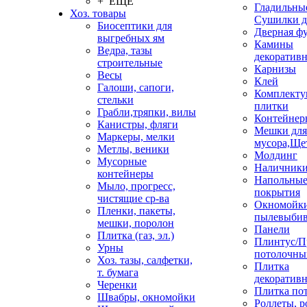
+ ЕЩЕ
Гладильные
Хоз. товары
Сушилки д
Биосептики для
Дверная ф
выгребных ям
Камины
Ведра, тазы
декоратив
строительные
Карнизы
Весы
Клей
Галоши, сапоги,
Комплекту
стельки
плитки
Грабли,тряпки, вилы
Контейнер
Канистры, фляги
Мешки для
Маркеры, мелки
мусора,Ще
Метлы, веники
Молдинг
Мусорные
Наличник
контейнеры
Напольны
Мыло, прогресс,
покрытия
чистящие ср-ва
Окномойки
Пленки, пакеты,
пылевыбив
мешки, поролон
Панели
Плитка (газ, эл.)
Плинтус/П
Урны
потолочны
Хоз. тазы, салфетки,
Плитка
т. бумага
декоративн
Черенки
Плитка по
Швабры, окномойки
Роллеты, 