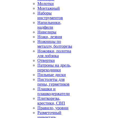
Молотки
Монтажный
Наборы
инструментов
Напильники,
надфили
Нивелиры
Ножи, лезвия
Ножницы по
металлу, болторезы
Ножовки, полотна
для лобзика
Отвертки
Патроны на дрель,
переходники
Пильные диски
Пистолеты для
пены, герметиков
Плашки и
плашкодержатели
Плиткорезы,
крестики, СВП
Правило, уровни
Разметочный
инвентарь