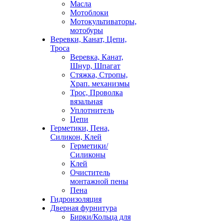
Масла
Мотоблоки
Мотокультиваторы,
мотобуры
Веревки, Канат, Цепи,
Троса
Веревка, Канат,
Шнур, Шпагат
Стяжка, Стропы,
Храп. механизмы
Трос, Проволка
вязальная
Уплотнитель
Цепи
Герметики, Пена,
Силикон, Клей
Герметики/
Силиконы
Клей
Очиститель
монтажной пены
Пена
Гидроизоляция
Дверная фурнитура
Бирки/Кольца для