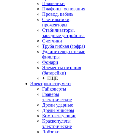
Паяльники
Плафоны, основания
Провод, кабель
Светильники,
прожекторы
Стабилизаторы,
зарядные устройства
Счетчики
Труба гибкая (гофра)
Удлинители, сетевые
фильтры
Фонари
Элементы питания
(батарейки)
+ ЕЩЕ
Электроинструмент
Гайковерты
Граверы
электрические
Дрели ударные
Дрели-миксеры
Комплектующие
Краскопульты
электрические
Лобзики