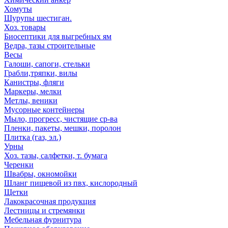
Хомуты
Шурупы шестиган.
Хоз. товары
Биосептики для выгребных ям
Ведра, тазы строительные
Весы
Галоши, сапоги, стельки
Грабли,тряпки, вилы
Канистры, фляги
Маркеры, мелки
Метлы, веники
Мусорные контейнеры
Мыло, прогресс, чистящие ср-ва
Пленки, пакеты, мешки, поролон
Плитка (газ, эл.)
Урны
Хоз. тазы, салфетки, т. бумага
Черенки
Швабры, окномойки
Шланг пищевой из пвх, кислородный
Щетки
Лакокрасочная продукция
Лестницы и стремянки
Мебельная фурнитура