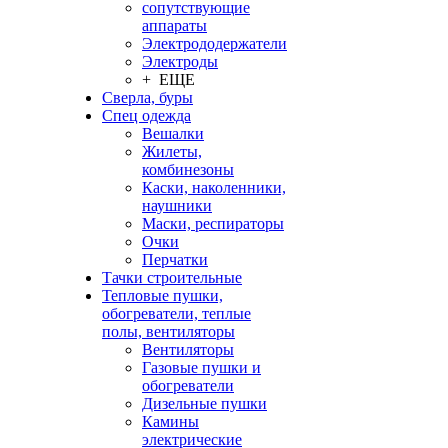
сопутствующие
аппараты
Электрододержатели
Электроды
+ ЕЩЕ
Сверла, буры
Спец одежда
Вешалки
Жилеты,
комбинезоны
Каски, наколенники,
наушники
Маски, респираторы
Очки
Перчатки
Тачки строительные
Тепловые пушки,
обогреватели, теплые
полы, вентиляторы
Вентиляторы
Газовые пушки и
обогреватели
Дизельные пушки
Камины
электрические