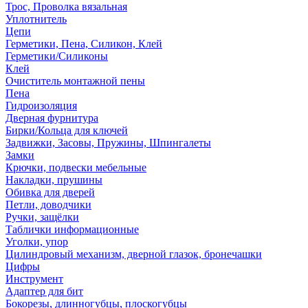
Трос, Проволка вязальная
Уплотнитель
Цепи
Герметики, Пена, Силикон, Клей
Герметики/Силиконы
Клей
Очиститель монтажной пены
Пена
Гидроизоляция
Дверная фурнитура
Бирки/Кольца для ключей
Задвижки, Засовы, Пружины, Шпингалеты
Замки
Крючки, подвески мебельные
Накладки, прушины
Обивка для дверей
Петли, доводчики
Ручки, защёлки
Таблички информационные
Уголки, упор
Цилиндровый механизм, дверной глазок, бронечашки
Цифры
Инструмент
Адаптер для бит
Бокорезы, длинногубцы, плоскогубцы