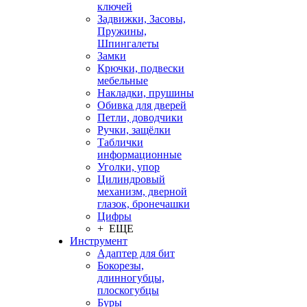
ключей
Задвижки, Засовы,
Пружины,
Шпингалеты
Замки
Крючки, подвески
мебельные
Накладки, прушины
Обивка для дверей
Петли, доводчики
Ручки, защёлки
Таблички
информационные
Уголки, упор
Цилиндровый
механизм, дверной
глазок, бронечашки
Цифры
+ ЕЩЕ
Инструмент
Адаптер для бит
Бокорезы,
длинногубцы,
плоскогубцы
Буры