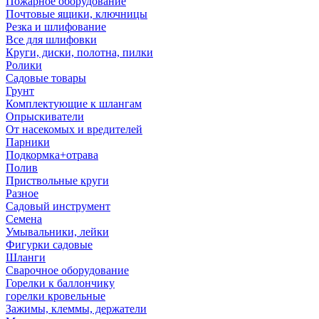
Пожарное оборудование
Почтовые ящики, ключницы
Резка и шлифование
Все для шлифовки
Круги, диски, полотна, пилки
Ролики
Садовые товары
Грунт
Комплектующие к шлангам
Опрыскиватели
От насекомых и вредителей
Парники
Подкормка+отрава
Полив
Приствольные круги
Разное
Садовый инструмент
Семена
Умывальники, лейки
Фигурки садовые
Шланги
Сварочное оборудование
Горелки к баллончику
горелки кровельные
Зажимы, клеммы, держатели