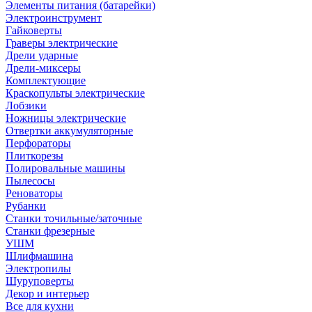
Элементы питания (батарейки)
Электроинструмент
Гайковерты
Граверы электрические
Дрели ударные
Дрели-миксеры
Комплектующие
Краскопульты электрические
Лобзики
Ножницы электрические
Отвертки аккумуляторные
Перфораторы
Плиткорезы
Полировальные машины
Пылесосы
Реноваторы
Рубанки
Станки точильные/заточные
Станки фрезерные
УШМ
Шлифмашина
Электропилы
Шуруповерты
Декор и интерьер
Все для кухни