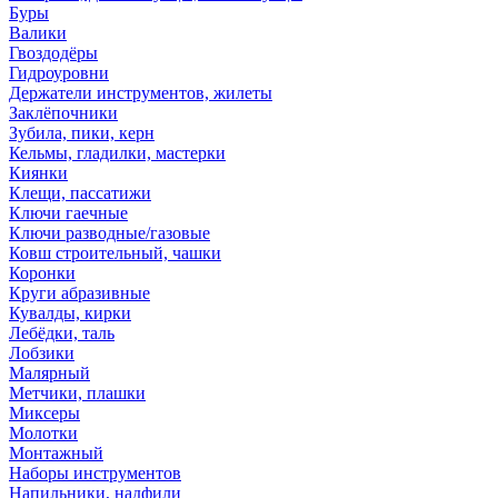
Буры
Валики
Гвоздодёры
Гидроуровни
Держатели инструментов, жилеты
Заклёпочники
Зубила, пики, керн
Кельмы, гладилки, мастерки
Киянки
Клещи, пассатижи
Ключи гаечные
Ключи разводные/газовые
Ковш строительный, чашки
Коронки
Круги абразивные
Кувалды, кирки
Лебёдки, таль
Лобзики
Малярный
Метчики, плашки
Миксеры
Молотки
Монтажный
Наборы инструментов
Напильники, надфили