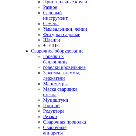
Приствольные круги
Разное
Садовый
инструмент
Семена
Умывальники, лейки
Фигурки садовые
Шланги
+ ЕЩЕ
Сварочное оборудование
Горелки к
баллончику
горелки кровельные
Зажимы, клеммы,
держатели
Манометры
Маска сварщика,
стёкла
Мундштуки
Припой
Редуктора
Резаки
Сварочная проволка
Сварочные
аппараты