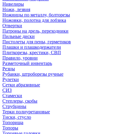
Нивелиры
Ножи, лезвия
Ножницы по металлу, болторезы
Ножовки, полотна для лобзика
Отвертки
Патроны на дрель, переходники
Пильные диски
Пистолеты для пены, герметиков
Плашки и плашкодержатели
Плиткорезы, крестики, СВП
Правило, уровни
Разметочный инвентарь
Резцы
Рубанки, штроборезы ручные
Рулетки
Сетки абразивные
СИЗ
Стамески
Степлеры, скобы
Струбцины
Терки полиуретановые
Тиски, стусло
Топорища
Топоры
Торцевые головки