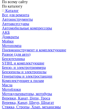
По всему сайту
По каталогу
Каталог
Все для ремонта
Автоинструменты
Автоаксессуары
Автомобильные компрессоры
АКБ
Домкраты
Мойки
Мотопомпа
Пневмоинструмент и комплектующие
Разное (для авто)
Бензотехника
STIHL и комплектующие
Бензо- и электротриммера
Бензопилы и электропилы
Генераторы и электростанции
Комплектующее к пилам
Масла
Мотоблоки
Мотокультиваторы, мотобуры
Веревки, Канат, Цепи, Троса
Веревка, Канат, Шнур, Шпагат
Стяжка, Стропы, Храп. механизмы