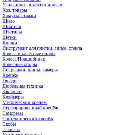
Угольники, штангенциркули
Хоз. товары
Хомуты, стяжки
Шило
Шпатели
Штативы
Щетки
Ящики
Инструмент для плитки, гипса, стекла
Колёса и колёсные опоры
Колёса/Подшибники
Колёсные опоры
Покрышки, шины, камеры
Крепёж
Гвозди
Дюбельная техника
Заклепки
Кляймеры
Метрический крепеж
Перфорированный крепёж
Саморезы
Сантехнический крепёж
Скобы
Такелаж
Химический анкер