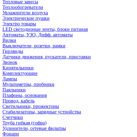
Тепловые завесы
Теплообогреватели
Увлажнители воздуха
Электрические пушки
Электро товары
LED светодионые ленты, блоки питаная
Автоматы, УЗО, Дифф. автоматы
Вилки
Выключатели, розетки, рамки
Гирлянды
Датчики движения, пускатели, приставки
Звонок
Кипятильники
Комплектующие
Лампы
Мультиметры, пробники
Паяльники
Плафоны, основания
Провод, кабель
Светильники, прожекторы
Стабилизаторы, зарядные устройства
Счетчики
Труба гибкая (гофра)
Удлинители, сетевые фильтры
Фонари