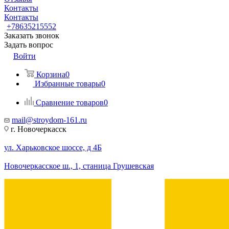
Контакты
Контакты
+78635215552
Заказать звонок
Задать вопрос
Войти
Корзина
0
Избранные товары
0
Сравнение товаров
0
mail@stroydom-161.ru
г. Новочеркасск
ул. Харьковское шоссе, д 4Б
Новочеркасское ш., 1, станица Грушевская