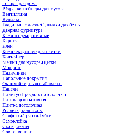
Товары для дома
Вёдра, контейнеры для мусора
Вентиляция
Вешалки
Гладильные доски/Сушилки для белья
Дверная фурнитура
Камины декоративные
Карнизы
Клей
Комплектующие для плитки
Контейнеры
Мешки для мусора,Щетки
Молдинг
Наличники
Напольные покрытия
Окномойки, пылевыбивалки
Панели
Плинтус/Профиль потолочный
Плитка декоративная
Плитка потолочная
Роллеты, ролшторы
Салфетки/Тряпки/Губки
Самоклейка
Скотч, ленты
Совки, веники