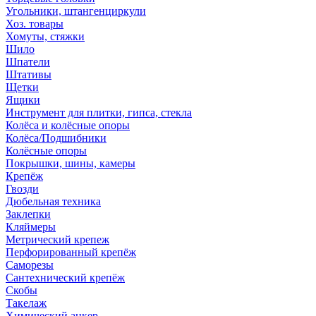
Угольники, штангенциркули
Хоз. товары
Хомуты, стяжки
Шило
Шпатели
Штативы
Щетки
Ящики
Инструмент для плитки, гипса, стекла
Колёса и колёсные опоры
Колёса/Подшибники
Колёсные опоры
Покрышки, шины, камеры
Крепёж
Гвозди
Дюбельная техника
Заклепки
Кляймеры
Метрический крепеж
Перфорированный крепёж
Саморезы
Сантехнический крепёж
Скобы
Такелаж
Химический анкер