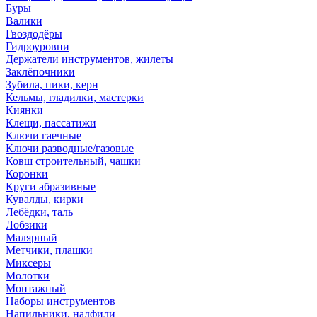
Буры
Валики
Гвоздодёры
Гидроуровни
Держатели инструментов, жилеты
Заклёпочники
Зубила, пики, керн
Кельмы, гладилки, мастерки
Киянки
Клещи, пассатижи
Ключи гаечные
Ключи разводные/газовые
Ковш строительный, чашки
Коронки
Круги абразивные
Кувалды, кирки
Лебёдки, таль
Лобзики
Малярный
Метчики, плашки
Миксеры
Молотки
Монтажный
Наборы инструментов
Напильники, надфили