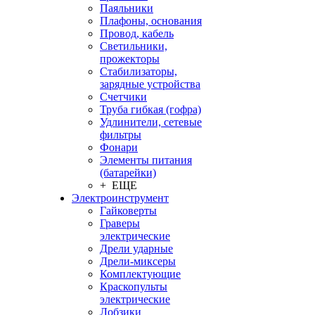
Паяльники
Плафоны, основания
Провод, кабель
Светильники,
прожекторы
Стабилизаторы,
зарядные устройства
Счетчики
Труба гибкая (гофра)
Удлинители, сетевые
фильтры
Фонари
Элементы питания
(батарейки)
+ ЕЩЕ
Электроинструмент
Гайковерты
Граверы
электрические
Дрели ударные
Дрели-миксеры
Комплектующие
Краскопульты
электрические
Лобзики