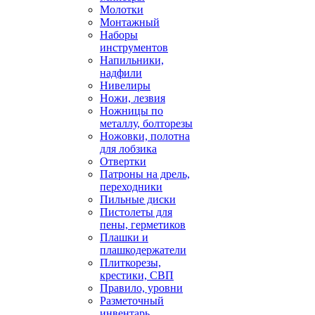
Молотки
Монтажный
Наборы
инструментов
Напильники,
надфили
Нивелиры
Ножи, лезвия
Ножницы по
металлу, болторезы
Ножовки, полотна
для лобзика
Отвертки
Патроны на дрель,
переходники
Пильные диски
Пистолеты для
пены, герметиков
Плашки и
плашкодержатели
Плиткорезы,
крестики, СВП
Правило, уровни
Разметочный
инвентарь