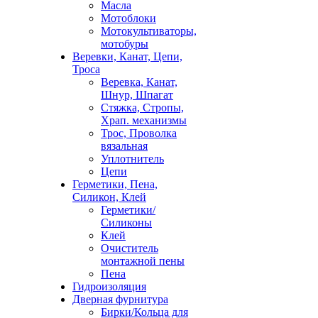
Масла
Мотоблоки
Мотокультиваторы,
мотобуры
Веревки, Канат, Цепи,
Троса
Веревка, Канат,
Шнур, Шпагат
Стяжка, Стропы,
Храп. механизмы
Трос, Проволка
вязальная
Уплотнитель
Цепи
Герметики, Пена,
Силикон, Клей
Герметики/
Силиконы
Клей
Очиститель
монтажной пены
Пена
Гидроизоляция
Дверная фурнитура
Бирки/Кольца для