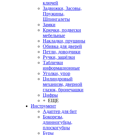
ключей
Задвижки, Засовы,
Пружины,
Шпингалеты
Замки
Крючки, подвески
мебельные
Накладки, прушины
Обивка для дверей
Петли, доводчики
Ручки, защёлки
Таблички
информационные
Уголки, упор
Цилиндровый
механизм, дверной
глазок, бронечашки
Цифры
+ ЕЩЕ
Инструмент
Адаптер для бит
Бокорезы,
длинногубцы,
плоскогубцы
Буры