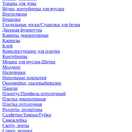
Товары для дома
Вёдра, контейнеры для мусора
Вентиляция
Вешалки
Гладильные доски/Сушилки для белья
Дверная фурнитура
Камины декоративные
Карнизы
Клей
Комплектующие для плитки
Контейнеры
Мешки для мусора,Щетки
Молдинг
Наличники
Напольные покрытия
Окномойки, пылевыбивалки
Панели
Плинтус/Профиль потолочный
Плитка декоративная
Плитка потолочная
Роллеты, ролшторы
Салфетки/Тряпки/Губки
Самоклейка
Скотч, ленты
Совки, веники