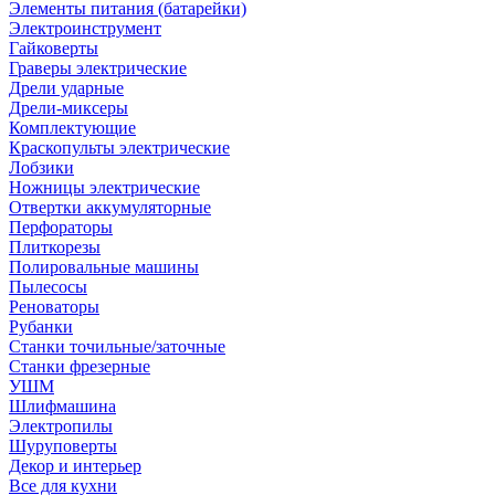
Элементы питания (батарейки)
Электроинструмент
Гайковерты
Граверы электрические
Дрели ударные
Дрели-миксеры
Комплектующие
Краскопульты электрические
Лобзики
Ножницы электрические
Отвертки аккумуляторные
Перфораторы
Плиткорезы
Полировальные машины
Пылесосы
Реноваторы
Рубанки
Станки точильные/заточные
Станки фрезерные
УШМ
Шлифмашина
Электропилы
Шуруповерты
Декор и интерьер
Все для кухни