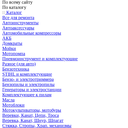
По всему сайту
По каталогу
Каталог
Все для ремонта
Автоинструменты
Автоаксессуары
Автомобильные компрессоры
АКБ
Домкраты
Мойки
Мотопомпа
Пневмоинструмент и комплектующие
Разное (для авто)
Бензотехника
STIHL и комплектующие
Бензо- и электротриммера
Бензопилы и электропилы
Генераторы и электростанции
Комплектующее к пилам
Масла
Мотоблоки
Мотокультиваторы, мотобуры
Веревки, Канат, Цепи, Троса
Веревка, Канат, Шнур, Шпагат
Стяжка, Стропы, Храп. механизмы