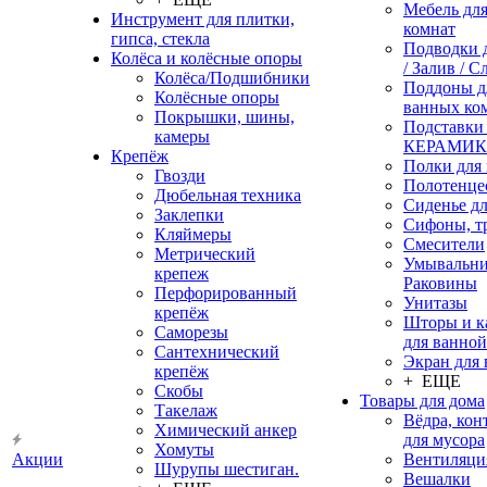
Мебель дл
Инструмент для плитки,
комнат
гипса, стекла
Подводки 
Колёса и колёсные опоры
/ Залив / С
Колёса/Подшибники
Поддоны д
Колёсные опоры
ванных ко
Покрышки, шины,
Подставки
камеры
КЕРАМИ
Крепёж
Полки для
Гвозди
Полотенце
Дюбельная техника
Сиденье дл
Заклепки
Сифоны, т
Кляймеры
Смесители
Метрический
Умывальни
крепеж
Раковины
Перфорированный
Унитазы
крепёж
Шторы и к
Саморезы
для ванной
Сантехнический
Экран для
крепёж
+ ЕЩЕ
Скобы
Товары для дома
Такелаж
Вёдра, ко
Химический анкер
для мусора
Хомуты
Акции
Вентиляци
Шурупы шестиган.
Вешалки