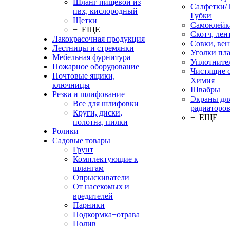
Шланг пищевой из
Салфетки/
пвх, кислородный
Губки
Щетки
Самоклейк
+ ЕЩЕ
Скотч, лен
Лакокрасочная продукция
Совки, ве
Лестницы и стремянки
Уголки пл
Мебельная фурнитура
Уплотните
Пожарное оборудование
Чистящие с
Почтовые ящики,
Химия
ключницы
Швабры
Резка и шлифование
Экраны дл
Все для шлифовки
радиаторо
Круги, диски,
+ ЕЩЕ
полотна, пилки
Ролики
Садовые товары
Грунт
Комплектующие к
шлангам
Опрыскиватели
От насекомых и
вредителей
Парники
Подкормка+отрава
Полив