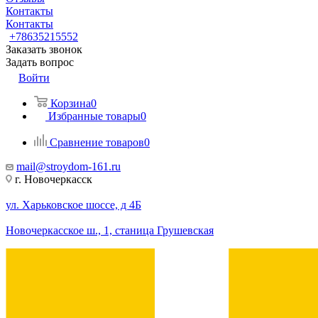
Контакты
Контакты
+78635215552
Заказать звонок
Задать вопрос
Войти
Корзина
0
Избранные товары
0
Сравнение товаров
0
mail@stroydom-161.ru
г. Новочеркасск
ул. Харьковское шоссе, д 4Б
Новочеркасское ш., 1, станица Грушевская