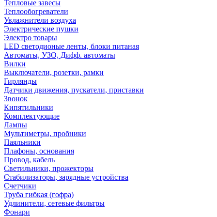
Тепловые завесы
Теплообогреватели
Увлажнители воздуха
Электрические пушки
Электро товары
LED светодионые ленты, блоки питаная
Автоматы, УЗО, Дифф. автоматы
Вилки
Выключатели, розетки, рамки
Гирлянды
Датчики движения, пускатели, приставки
Звонок
Кипятильники
Комплектующие
Лампы
Мультиметры, пробники
Паяльники
Плафоны, основания
Провод, кабель
Светильники, прожекторы
Стабилизаторы, зарядные устройства
Счетчики
Труба гибкая (гофра)
Удлинители, сетевые фильтры
Фонари