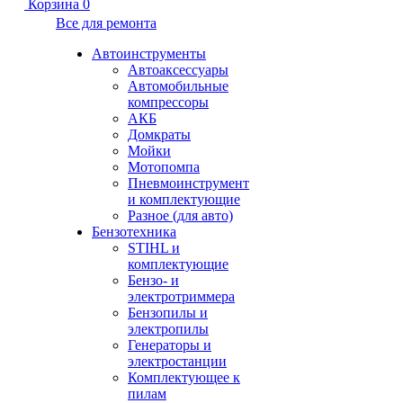
Корзина
0
Все для ремонта
Автоинструменты
Автоаксессуары
Автомобильные
компрессоры
АКБ
Домкраты
Мойки
Мотопомпа
Пневмоинструмент
и комплектующие
Разное (для авто)
Бензотехника
STIHL и
комплектующие
Бензо- и
электротриммера
Бензопилы и
электропилы
Генераторы и
электростанции
Комплектующее к
пилам