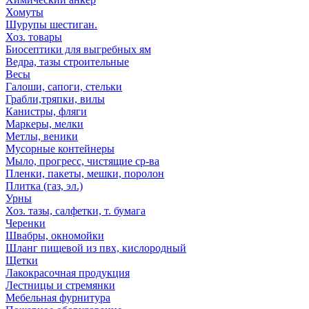
Хомуты
Шурупы шестиган.
Хоз. товары
Биосептики для выгребных ям
Ведра, тазы строительные
Весы
Галоши, сапоги, стельки
Грабли,тряпки, вилы
Канистры, фляги
Маркеры, мелки
Метлы, веники
Мусорные контейнеры
Мыло, прогресс, чистящие ср-ва
Пленки, пакеты, мешки, поролон
Плитка (газ, эл.)
Урны
Хоз. тазы, салфетки, т. бумага
Черенки
Швабры, окномойки
Шланг пищевой из пвх, кислородный
Щетки
Лакокрасочная продукция
Лестницы и стремянки
Мебельная фурнитура