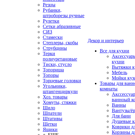
Резцы
Рубанки,
штроборезы ручные
Рулетки
Сетки абразивные
СИЗ
Стамески
Декор и интерьер
Степлеры, скобы
Струбцины
Все для кухни
Терки
Аксессуар
полиуретановые
кухни
Тиски, стусло
Вытяжки к
Топорища
Мебель
Топоры
Мойки кух
Торцевые головки
Товары для ванн
Угольники,
комнаты
штангенциркули
Акссессуа
Хоз. товары
ванноый к
Хомуты, стяжки
Ванны
Шило
Вантузы/ё
Шпатели
Для бани
Штативы
Душевые 
Щетки
Коврики д
Ящики
Корзины дл
+ ЕЩЕ