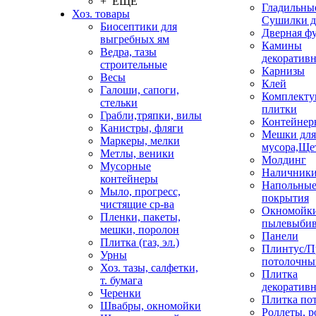
+ ЕЩЕ
Гладильные
Хоз. товары
Сушилки д
Биосептики для
Дверная ф
выгребных ям
Камины
Ведра, тазы
декоратив
строительные
Карнизы
Весы
Клей
Галоши, сапоги,
Комплекту
стельки
плитки
Грабли,тряпки, вилы
Контейнер
Канистры, фляги
Мешки для
Маркеры, мелки
мусора,Ще
Метлы, веники
Молдинг
Мусорные
Наличник
контейнеры
Напольны
Мыло, прогресс,
покрытия
чистящие ср-ва
Окномойки
Пленки, пакеты,
пылевыбив
мешки, поролон
Панели
Плитка (газ, эл.)
Плинтус/П
Урны
потолочны
Хоз. тазы, салфетки,
Плитка
т. бумага
декоративн
Черенки
Плитка по
Швабры, окномойки
Роллеты, 