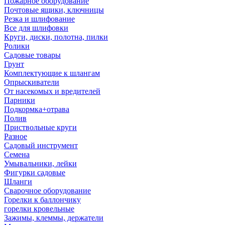
Пожарное оборудование
Почтовые ящики, ключницы
Резка и шлифование
Все для шлифовки
Круги, диски, полотна, пилки
Ролики
Садовые товары
Грунт
Комплектующие к шлангам
Опрыскиватели
От насекомых и вредителей
Парники
Подкормка+отрава
Полив
Приствольные круги
Разное
Садовый инструмент
Семена
Умывальники, лейки
Фигурки садовые
Шланги
Сварочное оборудование
Горелки к баллончику
горелки кровельные
Зажимы, клеммы, держатели