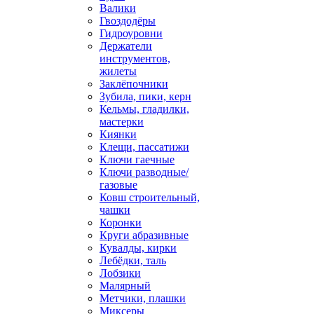
Валики
Гвоздодёры
Гидроуровни
Держатели
инструментов,
жилеты
Заклёпочники
Зубила, пики, керн
Кельмы, гладилки,
мастерки
Киянки
Клещи, пассатижи
Ключи гаечные
Ключи разводные/
газовые
Ковш строительный,
чашки
Коронки
Круги абразивные
Кувалды, кирки
Лебёдки, таль
Лобзики
Малярный
Метчики, плашки
Миксеры