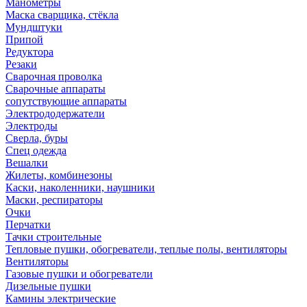
Манометры
Маска сварщика, стёкла
Мундштуки
Припой
Редуктора
Резаки
Сварочная проволка
Сварочные аппараты
сопутствующие аппараты
Электрододержатели
Электроды
Сверла, буры
Спец одежда
Вешалки
Жилеты, комбинезоны
Каски, наколенники, наушники
Маски, респираторы
Очки
Перчатки
Тачки строительные
Тепловые пушки, обогреватели, теплые полы, вентиляторы
Вентиляторы
Газовые пушки и обогреватели
Дизельные пушки
Камины электрические