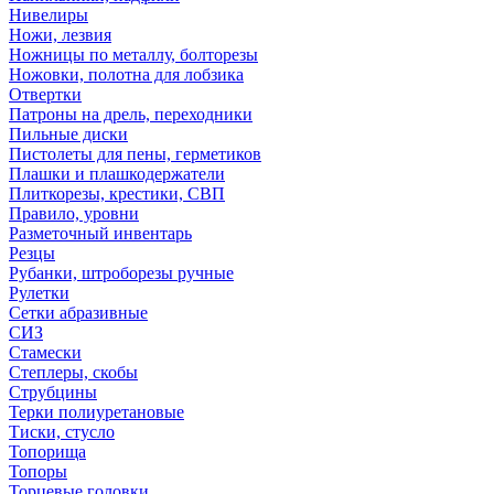
Нивелиры
Ножи, лезвия
Ножницы по металлу, болторезы
Ножовки, полотна для лобзика
Отвертки
Патроны на дрель, переходники
Пильные диски
Пистолеты для пены, герметиков
Плашки и плашкодержатели
Плиткорезы, крестики, СВП
Правило, уровни
Разметочный инвентарь
Резцы
Рубанки, штроборезы ручные
Рулетки
Сетки абразивные
СИЗ
Стамески
Степлеры, скобы
Струбцины
Терки полиуретановые
Тиски, стусло
Топорища
Топоры
Торцевые головки