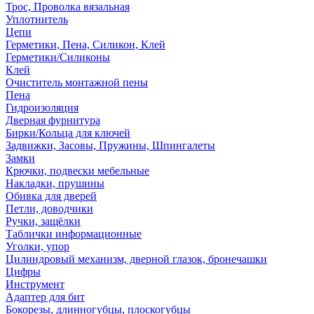
Трос, Проволка вязальная
Уплотнитель
Цепи
Герметики, Пена, Силикон, Клей
Герметики/Силиконы
Клей
Очиститель монтажной пены
Пена
Гидроизоляция
Дверная фурнитура
Бирки/Кольца для ключей
Задвижки, Засовы, Пружины, Шпингалеты
Замки
Крючки, подвески мебельные
Накладки, прушины
Обивка для дверей
Петли, доводчики
Ручки, защёлки
Таблички информационные
Уголки, упор
Цилиндровый механизм, дверной глазок, бронечашки
Цифры
Инструмент
Адаптер для бит
Бокорезы, длинногубцы, плоскогубцы