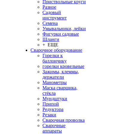
Приствольные круги
Разное
Садовый
инструмент
Семена
Умывальники, лейки
Фигурки садовые
Шланги
+ ЕЩЕ
Сварочное оборудование
Горелки к
баллончику
горелки кровельные
Зажимы, клеммы,
держатели
Манометры
Маска сварщика,
стёкла
Мундштуки
Припой
Редуктора
Резаки
Сварочная проволка
Сварочные
аппараты