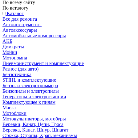
По всему сайту
По каталогу
Каталог
Все для ремонта
Автоинструменты
Автоаксессуары
Автомобильные компрессоры
АКБ
Домкраты
Мойки
Мотопомпа
Пневмоинструмент и комплектующие
Разное (для авто)
Бензотехника
STIHL и комплектующие
Бензо- и электротриммера
Бензопилы и электропилы
Генераторы и электростанции
Комплектующее к пилам
Масла
Мотоблоки
Мотокультиваторы, мотобуры
Веревки, Канат, Цепи, Троса
Веревка, Канат, Шнур, Шпагат
Стяжка, Стропы, Храп. механизмы