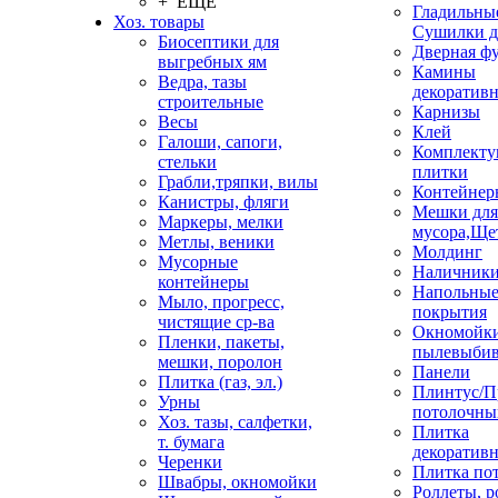
+ ЕЩЕ
Гладильные
Хоз. товары
Сушилки д
Биосептики для
Дверная ф
выгребных ям
Камины
Ведра, тазы
декоратив
строительные
Карнизы
Весы
Клей
Галоши, сапоги,
Комплекту
стельки
плитки
Грабли,тряпки, вилы
Контейнер
Канистры, фляги
Мешки для
Маркеры, мелки
мусора,Ще
Метлы, веники
Молдинг
Мусорные
Наличник
контейнеры
Напольны
Мыло, прогресс,
покрытия
чистящие ср-ва
Окномойки
Пленки, пакеты,
пылевыбив
мешки, поролон
Панели
Плитка (газ, эл.)
Плинтус/П
Урны
потолочны
Хоз. тазы, салфетки,
Плитка
т. бумага
декоративн
Черенки
Плитка по
Швабры, окномойки
Роллеты, 