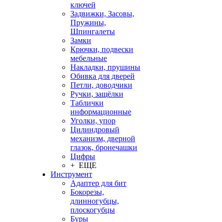
ключей
Задвижки, Засовы,
Пружины,
Шпингалеты
Замки
Крючки, подвески
мебельные
Накладки, прушины
Обивка для дверей
Петли, доводчики
Ручки, защёлки
Таблички
информационные
Уголки, упор
Цилиндровый
механизм, дверной
глазок, бронечашки
Цифры
+ ЕЩЕ
Инструмент
Адаптер для бит
Бокорезы,
длинногубцы,
плоскогубцы
Буры