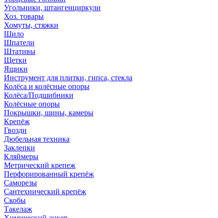
Угольники, штангенциркули
Хоз. товары
Хомуты, стяжки
Шило
Шпатели
Штативы
Щетки
Ящики
Инструмент для плитки, гипса, стекла
Колёса и колёсные опоры
Колёса/Подшибники
Колёсные опоры
Покрышки, шины, камеры
Крепёж
Гвозди
Дюбельная техника
Заклепки
Кляймеры
Метрический крепеж
Перфорированный крепёж
Саморезы
Сантехнический крепёж
Скобы
Такелаж
Химический анкер