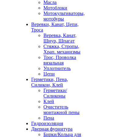
Масла
Мотоблоки
Мотокультиваторы,
мотобуры
Веревки, Канат, Цепи,
Троса
Веревка, Канат,
Шнур, Шпагат
Стяжка, Стропы,
Храп. механизмы
Трос, Проволка
вязальная
Уплотнитель
Цепи
Герметики, Пена,
Силикон, Клей
Герметики/
Силиконы
Клей
Очиститель
монтажной пены
Пена
Гидроизоляция
Дверная фурнитура
Бирки/Кольца для