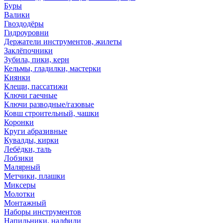
Буры
Валики
Гвоздодёры
Гидроуровни
Держатели инструментов, жилеты
Заклёпочники
Зубила, пики, керн
Кельмы, гладилки, мастерки
Киянки
Клещи, пассатижи
Ключи гаечные
Ключи разводные/газовые
Ковш строительный, чашки
Коронки
Круги абразивные
Кувалды, кирки
Лебёдки, таль
Лобзики
Малярный
Метчики, плашки
Миксеры
Молотки
Монтажный
Наборы инструментов
Напильники, надфили