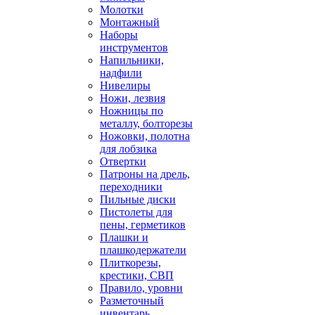
Молотки
Монтажный
Наборы
инструментов
Напильники,
надфили
Нивелиры
Ножи, лезвия
Ножницы по
металлу, болторезы
Ножовки, полотна
для лобзика
Отвертки
Патроны на дрель,
переходники
Пильные диски
Пистолеты для
пены, герметиков
Плашки и
плашкодержатели
Плиткорезы,
крестики, СВП
Правило, уровни
Разметочный
инвентарь