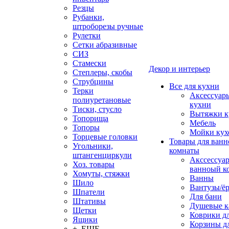
Резцы
Рубанки,
штроборезы ручные
Рулетки
Сетки абразивные
СИЗ
Стамески
Декор и интерьер
Степлеры, скобы
Струбцины
Все для кухни
Терки
Аксессуар
полиуретановые
кухни
Тиски, стусло
Вытяжки к
Топорища
Мебель
Топоры
Мойки кух
Торцевые головки
Товары для ванн
Угольники,
комнаты
штангенциркули
Акссессуа
Хоз. товары
ванноый к
Хомуты, стяжки
Ванны
Шило
Вантузы/ё
Шпатели
Для бани
Штативы
Душевые 
Щетки
Коврики д
Ящики
Корзины дл
+ ЕЩЕ