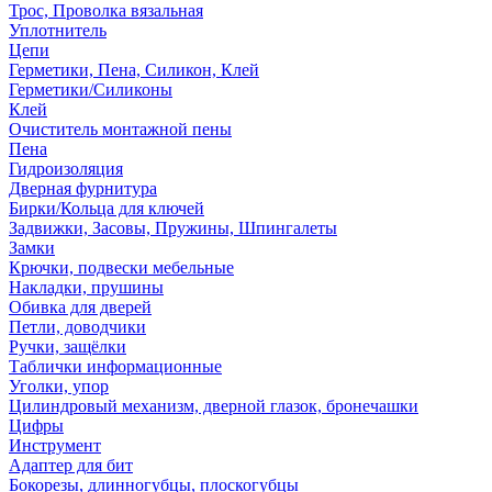
Трос, Проволка вязальная
Уплотнитель
Цепи
Герметики, Пена, Силикон, Клей
Герметики/Силиконы
Клей
Очиститель монтажной пены
Пена
Гидроизоляция
Дверная фурнитура
Бирки/Кольца для ключей
Задвижки, Засовы, Пружины, Шпингалеты
Замки
Крючки, подвески мебельные
Накладки, прушины
Обивка для дверей
Петли, доводчики
Ручки, защёлки
Таблички информационные
Уголки, упор
Цилиндровый механизм, дверной глазок, бронечашки
Цифры
Инструмент
Адаптер для бит
Бокорезы, длинногубцы, плоскогубцы