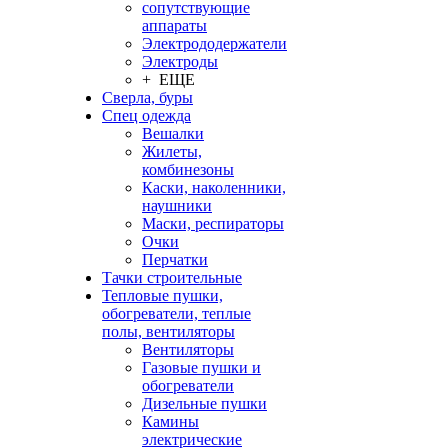
сопутствующие
аппараты
Электрододержатели
Электроды
+ ЕЩЕ
Сверла, буры
Спец одежда
Вешалки
Жилеты,
комбинезоны
Каски, наколенники,
наушники
Маски, респираторы
Очки
Перчатки
Тачки строительные
Тепловые пушки,
обогреватели, теплые
полы, вентиляторы
Вентиляторы
Газовые пушки и
обогреватели
Дизельные пушки
Камины
электрические