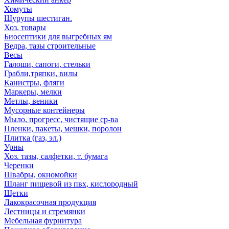
Хомуты
Шурупы шестиган.
Хоз. товары
Биосептики для выгребных ям
Ведра, тазы строительные
Весы
Галоши, сапоги, стельки
Грабли,тряпки, вилы
Канистры, фляги
Маркеры, мелки
Метлы, веники
Мусорные контейнеры
Мыло, прогресс, чистящие ср-ва
Пленки, пакеты, мешки, поролон
Плитка (газ, эл.)
Урны
Хоз. тазы, салфетки, т. бумага
Черенки
Швабры, окномойки
Шланг пищевой из пвх, кислородный
Щетки
Лакокрасочная продукция
Лестницы и стремянки
Мебельная фурнитура