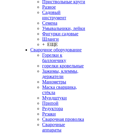
Приствольные круги
Разное
Садовый
инструмент
Семена
Умывальники, лейки
Фигурки садовые
Шланги
+ ЕЩЕ
Сварочное оборудование
Горелки к
баллончику
горелки кровельные
Зажимы, клеммы,
держатели
Манометры
Маска сварщика,
стёкла
Мундштуки
Припой
Редуктора
Резаки
Сварочная проволка
Сварочные
аппараты