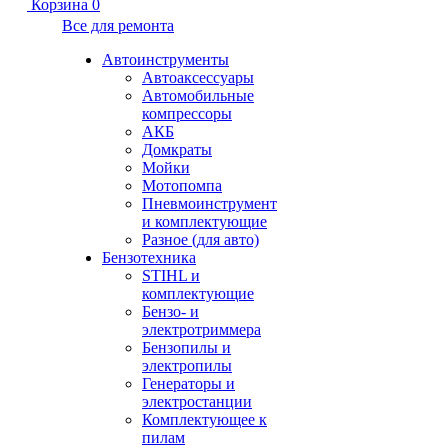
Корзина
0
Все для ремонта
Автоинструменты
Автоаксессуары
Автомобильные
компрессоры
АКБ
Домкраты
Мойки
Мотопомпа
Пневмоинструмент
и комплектующие
Разное (для авто)
Бензотехника
STIHL и
комплектующие
Бензо- и
электротриммера
Бензопилы и
электропилы
Генераторы и
электростанции
Комплектующее к
пилам