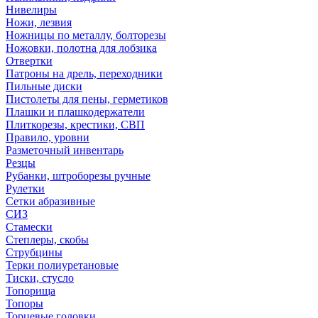
Нивелиры
Ножи, лезвия
Ножницы по металлу, болторезы
Ножовки, полотна для лобзика
Отвертки
Патроны на дрель, переходники
Пильные диски
Пистолеты для пены, герметиков
Плашки и плашкодержатели
Плиткорезы, крестики, СВП
Правило, уровни
Разметочный инвентарь
Резцы
Рубанки, штроборезы ручные
Рулетки
Сетки абразивные
СИЗ
Стамески
Степлеры, скобы
Струбцины
Терки полиуретановые
Тиски, стусло
Топорища
Топоры
Торцевые головки