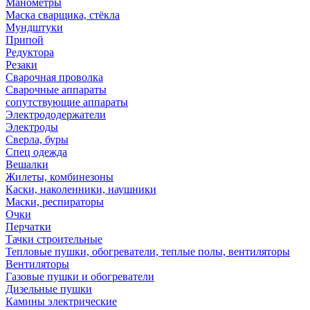
Манометры
Маска сварщика, стёкла
Мундштуки
Припой
Редуктора
Резаки
Сварочная проволка
Сварочные аппараты
сопутствующие аппараты
Электрододержатели
Электроды
Сверла, буры
Спец одежда
Вешалки
Жилеты, комбинезоны
Каски, наколенники, наушники
Маски, респираторы
Очки
Перчатки
Тачки строительные
Тепловые пушки, обогреватели, теплые полы, вентиляторы
Вентиляторы
Газовые пушки и обогреватели
Дизельные пушки
Камины электрические