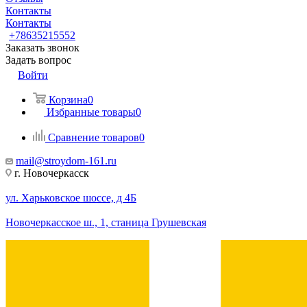
Контакты
Контакты
+78635215552
Заказать звонок
Задать вопрос
Войти
Корзина
0
Избранные товары
0
Сравнение товаров
0
mail@stroydom-161.ru
г. Новочеркасск
ул. Харьковское шоссе, д 4Б
Новочеркасское ш., 1, станица Грушевская