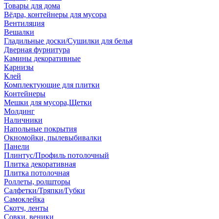
Товары для дома
Вёдра, контейнеры для мусора
Вентиляция
Вешалки
Гладильные доски/Сушилки для белья
Дверная фурнитура
Камины декоративные
Карнизы
Клей
Комплектующие для плитки
Контейнеры
Мешки для мусора,Щетки
Молдинг
Наличники
Напольные покрытия
Окномойки, пылевыбивалки
Панели
Плинтус/Профиль потолочный
Плитка декоративная
Плитка потолочная
Роллеты, ролшторы
Салфетки/Тряпки/Губки
Самоклейка
Скотч, ленты
Совки, веники