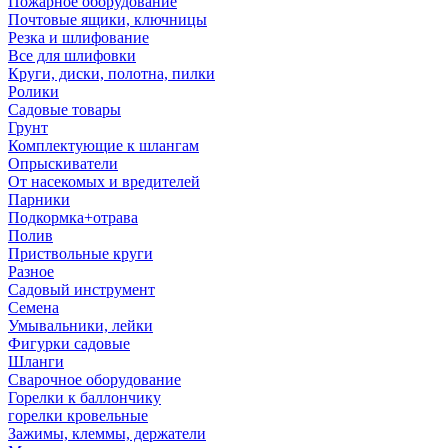
Пожарное оборудование
Почтовые ящики, ключницы
Резка и шлифование
Все для шлифовки
Круги, диски, полотна, пилки
Ролики
Садовые товары
Грунт
Комплектующие к шлангам
Опрыскиватели
От насекомых и вредителей
Парники
Подкормка+отрава
Полив
Приствольные круги
Разное
Садовый инструмент
Семена
Умывальники, лейки
Фигурки садовые
Шланги
Сварочное оборудование
Горелки к баллончику
горелки кровельные
Зажимы, клеммы, держатели