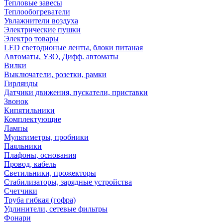
Тепловые завесы
Теплообогреватели
Увлажнители воздуха
Электрические пушки
Электро товары
LED светодионые ленты, блоки питаная
Автоматы, УЗО, Дифф. автоматы
Вилки
Выключатели, розетки, рамки
Гирлянды
Датчики движения, пускатели, приставки
Звонок
Кипятильники
Комплектующие
Лампы
Мультиметры, пробники
Паяльники
Плафоны, основания
Провод, кабель
Светильники, прожекторы
Стабилизаторы, зарядные устройства
Счетчики
Труба гибкая (гофра)
Удлинители, сетевые фильтры
Фонари