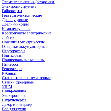
Элементы питания (батарейки)
Электроинструмент
Гайковерты
Граверы электрические
Дрели ударные
Дрели-миксеры
Комплектующие
Краскопульты электрические
Лобзики
Ножницы электрические
Отвертки аккумуляторные
Перфораторы
Плиткорезы
Полировальные машины
Пылесосы
Реноваторы
Рубанки
Станки точильные/заточные
Станки фрезерные
УШМ
Шлифмашина
Электропилы
Шуруповерты
Декор и интерьер
Все для кухни