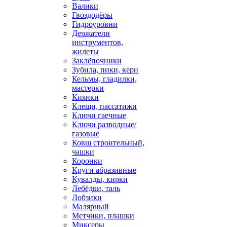
Валики
Гвоздодёры
Гидроуровни
Держатели
инструментов,
жилеты
Заклёпочники
Зубила, пики, керн
Кельмы, гладилки,
мастерки
Киянки
Клещи, пассатижи
Ключи гаечные
Ключи разводные/
газовые
Ковш строительный,
чашки
Коронки
Круги абразивные
Кувалды, кирки
Лебёдки, таль
Лобзики
Малярный
Метчики, плашки
Миксеры