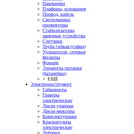
Паяльники
Плафоны, основания
Провод, кабель
Светильники,
прожекторы
Стабилизаторы,
зарядные устройства
Счетчики
Труба гибкая (гофра)
Удлинители, сетевые
фильтры
Фонари
Элементы питания
(батарейки)
+ ЕЩЕ
Электроинструмент
Гайковерты
Граверы
электрические
Дрели ударные
Дрели-миксеры
Комплектующие
Краскопульты
электрические
Лобзики