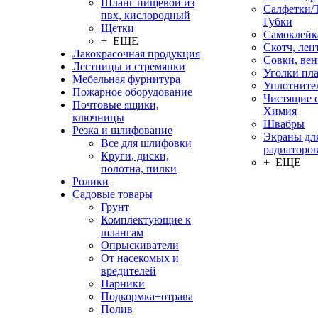
Шланг пищевой из
Салфетки/
пвх, кислородный
Губки
Щетки
Самоклейк
+ ЕЩЕ
Скотч, лен
Лакокрасочная продукция
Совки, ве
Лестницы и стремянки
Уголки пл
Мебельная фурнитура
Уплотните
Пожарное оборудование
Чистящие с
Почтовые ящики,
Химия
ключницы
Швабры
Резка и шлифование
Экраны дл
Все для шлифовки
радиаторо
Круги, диски,
+ ЕЩЕ
полотна, пилки
Ролики
Садовые товары
Грунт
Комплектующие к
шлангам
Опрыскиватели
От насекомых и
вредителей
Парники
Подкормка+отрава
Полив