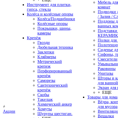
Мебель дл
Инструмент для плитки,
комнат
гипса, стекла
Подводки 
Колёса и колёсные опоры
/ Залив / С
Колёса/Подшибники
Поддоны д
Колёсные опоры
ванных ко
Покрышки, шины,
Подставки
камеры
КЕРАМИ
Крепёж
Полки для
Гвозди
Полотенце
Дюбельная техника
Сиденье дл
Заклепки
Сифоны, т
Кляймеры
Смесители
Метрический
Умывальни
крепеж
Раковины
Перфорированный
Унитазы
крепёж
Шторы и к
Саморезы
для ванной
Сантехнический
Экран для
крепёж
+ ЕЩЕ
Скобы
Товары для дома
Такелаж
Вёдра, ко
Химический анкер
для мусора
Хомуты
Акции
Вентиляци
Шурупы шестиган.
Вешалки