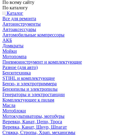
По всему сайту
По каталогу
Каталог
Все для ремонта
Автоинструменты
Автоаксессуары
Автомобильные компрессоры
АКБ
Домкраты
Мойки
Мотопомпа
Пневмоинструмент и комплектующие
Разное (для авто)
Бензотехника
STIHL и комплектующие
Бензо- и электротриммера
Бензопилы и электропилы
Генераторы и электростанции
Комплектующее к пилам
Масла
Мотоблоки
Мотокультиваторы, мотобуры
Веревки, Канат, Цепи, Троса
Веревка, Канат, Шнур, Шпагат
Стяжка, Стропы, Храп. механизмы