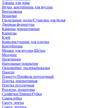
Товары для дома
Вёдра, контейнеры для мусора
Вентиляция
Вешалки
Гладильные доски/Сушилки для белья
Дверная фурнитура
Камины декоративные
Карнизы
Клей
Комплектующие для плитки
Контейнеры
Мешки для мусора,Щетки
Молдинг
Наличники
Напольные покрытия
Окномойки, пылевыбивалки
Панели
Плинтус/Профиль потолочный
Плитка декоративная
Плитка потолочная
Роллеты, ролшторы
Салфетки/Тряпки/Губки
Самоклейка
Скотч, ленты
Совки, веники