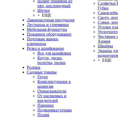
Шланг пищевой из
Салфетки/
пвх, кислородный
Губки
Щетки
Самоклейк
+ ЕЩЕ
Скотч, лен
Лакокрасочная продукция
Совки, ве
Лестницы и стремянки
Уголки пл
Мебельная фурнитура
Уплотните
Пожарное оборудование
Чистящие с
Почтовые ящики,
Химия
ключницы
Швабры
Резка и шлифование
Экраны дл
Все для шлифовки
радиаторо
Круги, диски,
+ ЕЩЕ
полотна, пилки
Ролики
Садовые товары
Грунт
Комплектующие к
шлангам
Опрыскиватели
От насекомых и
вредителей
Парники
Подкормка+отрава
Полив