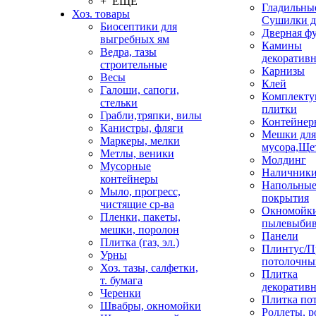
+ ЕЩЕ
Гладильные
Хоз. товары
Сушилки д
Биосептики для
Дверная ф
выгребных ям
Камины
Ведра, тазы
декоратив
строительные
Карнизы
Весы
Клей
Галоши, сапоги,
Комплекту
стельки
плитки
Грабли,тряпки, вилы
Контейнер
Канистры, фляги
Мешки для
Маркеры, мелки
мусора,Ще
Метлы, веники
Молдинг
Мусорные
Наличник
контейнеры
Напольны
Мыло, прогресс,
покрытия
чистящие ср-ва
Окномойки
Пленки, пакеты,
пылевыбив
мешки, поролон
Панели
Плитка (газ, эл.)
Плинтус/П
Урны
потолочны
Хоз. тазы, салфетки,
Плитка
т. бумага
декоративн
Черенки
Плитка по
Швабры, окномойки
Роллеты, 