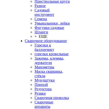
Приствольные круги
Разное
Садовый
инструмент
Семена
Умывальники, лейки
Фигурки садовые
Шланги
+ ЕЩЕ
Сварочное оборудование
Горелки к
баллончику
горелки кровельные
Зажимы, клеммы,
держатели
Манометры
Маска сварщика,
стёкла
Мундштуки
Припой
Редуктора
Резаки
Сварочная проволка
Сварочные
аппараты