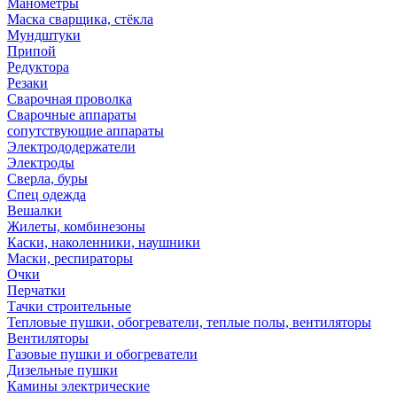
Манометры
Маска сварщика, стёкла
Мундштуки
Припой
Редуктора
Резаки
Сварочная проволка
Сварочные аппараты
сопутствующие аппараты
Электрододержатели
Электроды
Сверла, буры
Спец одежда
Вешалки
Жилеты, комбинезоны
Каски, наколенники, наушники
Маски, респираторы
Очки
Перчатки
Тачки строительные
Тепловые пушки, обогреватели, теплые полы, вентиляторы
Вентиляторы
Газовые пушки и обогреватели
Дизельные пушки
Камины электрические