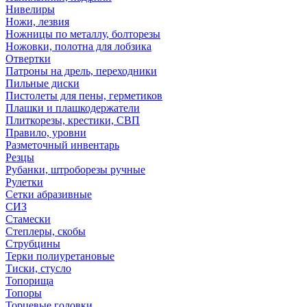
Нивелиры
Ножи, лезвия
Ножницы по металлу, болторезы
Ножовки, полотна для лобзика
Отвертки
Патроны на дрель, переходники
Пильные диски
Пистолеты для пены, герметиков
Плашки и плашкодержатели
Плиткорезы, крестики, СВП
Правило, уровни
Разметочный инвентарь
Резцы
Рубанки, штроборезы ручные
Рулетки
Сетки абразивные
СИЗ
Стамески
Степлеры, скобы
Струбцины
Терки полиуретановые
Тиски, стусло
Топорища
Топоры
Торцевые головки