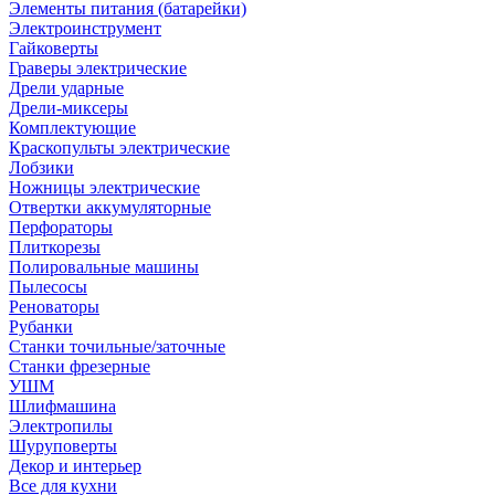
Элементы питания (батарейки)
Электроинструмент
Гайковерты
Граверы электрические
Дрели ударные
Дрели-миксеры
Комплектующие
Краскопульты электрические
Лобзики
Ножницы электрические
Отвертки аккумуляторные
Перфораторы
Плиткорезы
Полировальные машины
Пылесосы
Реноваторы
Рубанки
Станки точильные/заточные
Станки фрезерные
УШМ
Шлифмашина
Электропилы
Шуруповерты
Декор и интерьер
Все для кухни