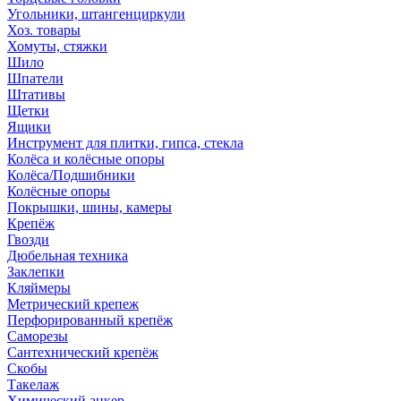
Угольники, штангенциркули
Хоз. товары
Хомуты, стяжки
Шило
Шпатели
Штативы
Щетки
Ящики
Инструмент для плитки, гипса, стекла
Колёса и колёсные опоры
Колёса/Подшибники
Колёсные опоры
Покрышки, шины, камеры
Крепёж
Гвозди
Дюбельная техника
Заклепки
Кляймеры
Метрический крепеж
Перфорированный крепёж
Саморезы
Сантехнический крепёж
Скобы
Такелаж
Химический анкер