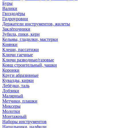
Буры
Валики
Гвоздодёры
Гидроуровни
Держатели инструментов, жилеты
Заклёпочники
Зубила, пики, керн
Кельмы, гладилки, мастерки
Киянки
Клещи, пассатижи
Ключи гаечные
Ключи разводные/газовые
Ковш строительный, чашки
Коронки
Круги абразивные
Кувалды, кирки
Лебёдки, таль
Лобзики
Малярный
Метчики, плашки
Миксеры
Молотки
Монтажный
Наборы инструментов
Напильники, надфили