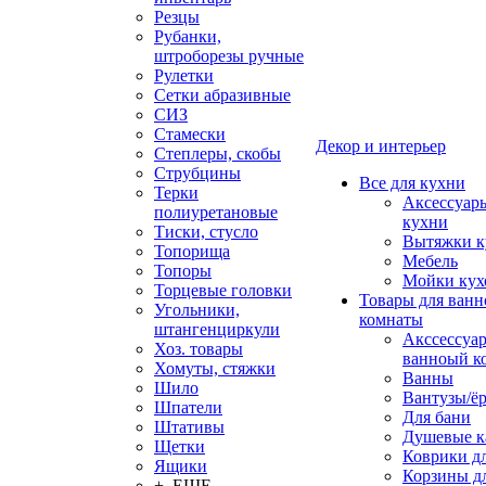
Резцы
Рубанки,
штроборезы ручные
Рулетки
Сетки абразивные
СИЗ
Стамески
Декор и интерьер
Степлеры, скобы
Струбцины
Все для кухни
Терки
Аксессуар
полиуретановые
кухни
Тиски, стусло
Вытяжки к
Топорища
Мебель
Топоры
Мойки кух
Торцевые головки
Товары для ванн
Угольники,
комнаты
штангенциркули
Акссессуа
Хоз. товары
ванноый к
Хомуты, стяжки
Ванны
Шило
Вантузы/ё
Шпатели
Для бани
Штативы
Душевые 
Щетки
Коврики д
Ящики
Корзины дл
+ ЕЩЕ