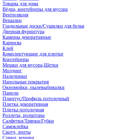
Товары для дома
Вёдра, контейнеры для мусора
Вентиляция
Вешалки
Гладильные доски/Сушилки для белья
Дверная фурнитура
Камины декоративные
Карнизы
Клей
Комплектующие для плитки
Контейнеры
Мешки для мусора,Щетки
Молдинг
Наличники
Напольные покрытия
Окномойки, пылевыбивалки
Панели
Плинтус/Профиль потолочный
Плитка декоративная
Плитка потолочная
Роллеты, ролшторы
Салфетки/Тряпки/Губки
Самоклейка
Скотч, ленты
Совки, веники