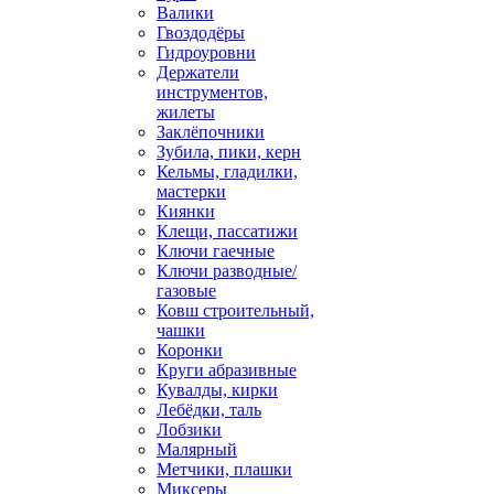
Валики
Гвоздодёры
Гидроуровни
Держатели
инструментов,
жилеты
Заклёпочники
Зубила, пики, керн
Кельмы, гладилки,
мастерки
Киянки
Клещи, пассатижи
Ключи гаечные
Ключи разводные/
газовые
Ковш строительный,
чашки
Коронки
Круги абразивные
Кувалды, кирки
Лебёдки, таль
Лобзики
Малярный
Метчики, плашки
Миксеры