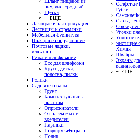
Шланг пищевой из
Салфетки/
пвх, кислородный
Губки
Щетки
Самоклейк
+ ЕЩЕ
Скотч, лен
Лакокрасочная продукция
Совки, ве
Лестницы и стремянки
Уголки пл
Мебельная фурнитура
Уплотните
Пожарное оборудование
Чистящие с
Почтовые ящики,
Химия
ключницы
Швабры
Резка и шлифование
Экраны дл
Все для шлифовки
радиаторо
Круги, диски,
+ ЕЩЕ
полотна, пилки
Ролики
Садовые товары
Грунт
Комплектующие к
шлангам
Опрыскиватели
От насекомых и
вредителей
Парники
Подкормка+отрава
Полив