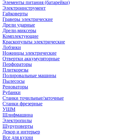
Элементы питания (батарейки)
Электроинструмент
Гайковерты
Граверы электрические
Дрели ударные
Дрели-миксеры
Комплектующие
Краскопульты электрические
Лобзики
Ножницы электрические
Отвертки аккумуляторные
Перфораторы
Плиткорезы
Полировальные машины
Пылесосы
Реноваторы
Рубанки
Станки точильные/заточные
Станки фрезерные
УШМ
Шлифмашина
Электропилы
Шуруповерты
Декор и интерьер
Все для кухни