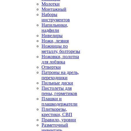
Молотки
Монтажный
Наборы
инструментов
Напильники,
надфили
Нивелиры
Ножи, лезвия
Ножницы по
металлу, болторезы
Ножовки, полотна
для лобзика
Отвертки
Патроны на дрель,
переходники
Пильные диски
Пистолеты для
пены, герметиков
Плашки и
плашкодержатели
Плиткорезы,
крестики, СВП
Правило, уровни
Разметочный
инвентарь