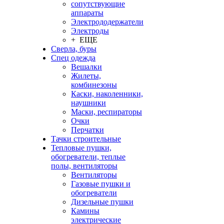
сопутствующие
аппараты
Электрододержатели
Электроды
+ ЕЩЕ
Сверла, буры
Спец одежда
Вешалки
Жилеты,
комбинезоны
Каски, наколенники,
наушники
Маски, респираторы
Очки
Перчатки
Тачки строительные
Тепловые пушки,
обогреватели, теплые
полы, вентиляторы
Вентиляторы
Газовые пушки и
обогреватели
Дизельные пушки
Камины
электрические