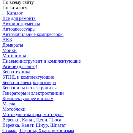
По всему сайту
По каталогу
Каталог
Все для ремонта
Автоинструменты
Автоаксессуары
Автомобильные компрессоры
АКБ
Домкраты
Мойки
Мотопомпа
Пневмоинструмент и комплектующие
Разное (для авто)
Бензотехника
STIHL и комплектующие
Бензо- и электротриммера
Бензопилы и электропилы
Генераторы и электростанции
Комплектующее к пилам
Масла
Мотоблоки
Мотокультиваторы, мотобуры
Веревки, Канат, Цепи, Троса
Веревка, Канат, Шнур, Шпагат
Стяжка, Стропы, Храп. механизмы