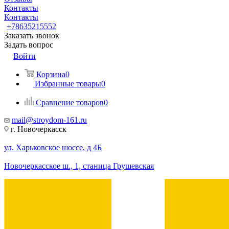
Контакты
Контакты
+78635215552
Заказать звонок
Задать вопрос
Войти
Корзина
0
Избранные товары
0
Сравнение товаров
0
mail@stroydom-161.ru
г. Новочеркасск
ул. Харьковское шоссе, д 4Б
Новочеркасское ш., 1, станица Грушевская