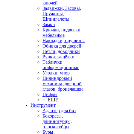
ключей
Задвижки, Засовы,
Пружины,
Шпингалеты
Замки
Крючки, подвески
мебельные
Накладки, прушины
Обивка для дверей
Петли, доводчики
Ручки, защёлки
Таблички
информационные
Уголки, упор
Цилиндровый
механизм, дверной
глазок, бронечашки
Цифры
+ ЕЩЕ
Инструмент
Адаптер для бит
Бокорезы,
длинногубцы,
плоскогубцы
Буры