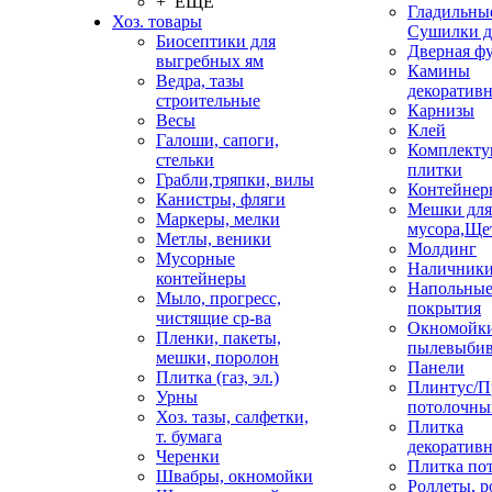
+ ЕЩЕ
Гладильные
Хоз. товары
Сушилки д
Биосептики для
Дверная ф
выгребных ям
Камины
Ведра, тазы
декоратив
строительные
Карнизы
Весы
Клей
Галоши, сапоги,
Комплекту
стельки
плитки
Грабли,тряпки, вилы
Контейнер
Канистры, фляги
Мешки для
Маркеры, мелки
мусора,Ще
Метлы, веники
Молдинг
Мусорные
Наличник
контейнеры
Напольны
Мыло, прогресс,
покрытия
чистящие ср-ва
Окномойки
Пленки, пакеты,
пылевыбив
мешки, поролон
Панели
Плитка (газ, эл.)
Плинтус/П
Урны
потолочны
Хоз. тазы, салфетки,
Плитка
т. бумага
декоративн
Черенки
Плитка по
Швабры, окномойки
Роллеты, 