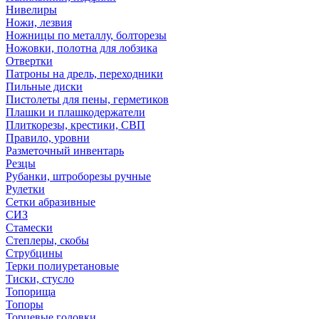
Нивелиры
Ножи, лезвия
Ножницы по металлу, болторезы
Ножовки, полотна для лобзика
Отвертки
Патроны на дрель, переходники
Пильные диски
Пистолеты для пены, герметиков
Плашки и плашкодержатели
Плиткорезы, крестики, СВП
Правило, уровни
Разметочный инвентарь
Резцы
Рубанки, штроборезы ручные
Рулетки
Сетки абразивные
СИЗ
Стамески
Степлеры, скобы
Струбцины
Терки полиуретановые
Тиски, стусло
Топорища
Топоры
Торцевые головки