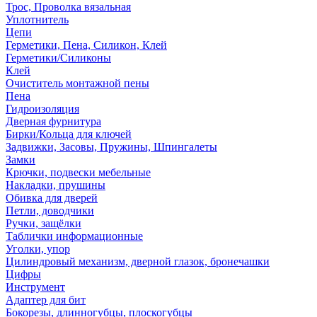
Трос, Проволка вязальная
Уплотнитель
Цепи
Герметики, Пена, Силикон, Клей
Герметики/Силиконы
Клей
Очиститель монтажной пены
Пена
Гидроизоляция
Дверная фурнитура
Бирки/Кольца для ключей
Задвижки, Засовы, Пружины, Шпингалеты
Замки
Крючки, подвески мебельные
Накладки, прушины
Обивка для дверей
Петли, доводчики
Ручки, защёлки
Таблички информационные
Уголки, упор
Цилиндровый механизм, дверной глазок, бронечашки
Цифры
Инструмент
Адаптер для бит
Бокорезы, длинногубцы, плоскогубцы