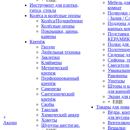
Мебель дл
Инструмент для плитки,
комнат
гипса, стекла
Подводки 
Колёса и колёсные опоры
/ Залив / С
Колёса/Подшибники
Поддоны д
Колёсные опоры
ванных ко
Покрышки, шины,
Подставки
камеры
КЕРАМИ
Крепёж
Полки для
Гвозди
Полотенце
Дюбельная техника
Сиденье дл
Заклепки
Сифоны, т
Кляймеры
Смесители
Метрический
Умывальни
крепеж
Раковины
Перфорированный
Унитазы
крепёж
Шторы и к
Саморезы
для ванной
Сантехнический
Экран для
крепёж
+ ЕЩЕ
Скобы
Товары для дома
Такелаж
Вёдра, ко
Химический анкер
для мусора
Хомуты
Акции
Вентиляци
Шурупы шестиган.
Вешалки