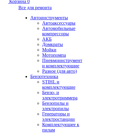
Корзина
0
Все для ремонта
Автоинструменты
Автоаксессуары
Автомобильные
компрессоры
АКБ
Домкраты
Мойки
Мотопомпа
Пневмоинструмент
и комплектующие
Разное (для авто)
Бензотехника
STIHL и
комплектующие
Бензо- и
электротриммера
Бензопилы и
электропилы
Генераторы и
электростанции
Комплектующее к
пилам