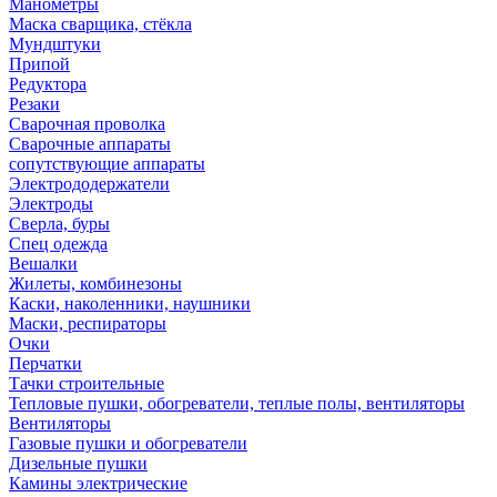
Манометры
Маска сварщика, стёкла
Мундштуки
Припой
Редуктора
Резаки
Сварочная проволка
Сварочные аппараты
сопутствующие аппараты
Электрододержатели
Электроды
Сверла, буры
Спец одежда
Вешалки
Жилеты, комбинезоны
Каски, наколенники, наушники
Маски, респираторы
Очки
Перчатки
Тачки строительные
Тепловые пушки, обогреватели, теплые полы, вентиляторы
Вентиляторы
Газовые пушки и обогреватели
Дизельные пушки
Камины электрические