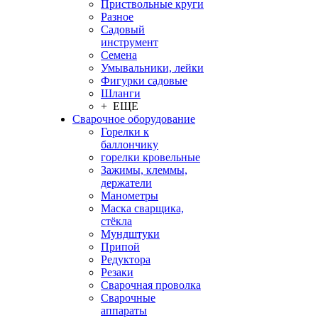
Приствольные круги
Разное
Садовый
инструмент
Семена
Умывальники, лейки
Фигурки садовые
Шланги
+ ЕЩЕ
Сварочное оборудование
Горелки к
баллончику
горелки кровельные
Зажимы, клеммы,
держатели
Манометры
Маска сварщика,
стёкла
Мундштуки
Припой
Редуктора
Резаки
Сварочная проволка
Сварочные
аппараты