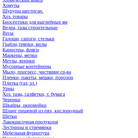
Хомуты
Шурупы шестиган.
Хоз. товары
Биосептики для выгребных ям
Ведра, тазы строительные
Весы
Галоши, сапоги, стельки
Грабли,тряпки, вилы
Канистры, фляги
Маркеры, мелки
Метлы, веники
Мусорные контейнеры
Мыло, прогресс, чистящие ср-ва
Пленки, пакеты, мешки, поролон
Плитка (газ, эл.)
Урны
Хоз. тазы, салфетки, т. бумага
Черенки
Швабры, окномойки
Шланг пищевой из пвх, кислородный
Щетки
Лакокрасочная продукция
Лестницы и стремянки
Мебельная фурнитура