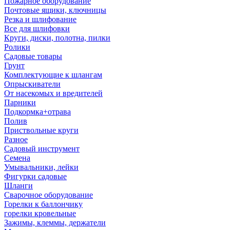
Пожарное оборудование
Почтовые ящики, ключницы
Резка и шлифование
Все для шлифовки
Круги, диски, полотна, пилки
Ролики
Садовые товары
Грунт
Комплектующие к шлангам
Опрыскиватели
От насекомых и вредителей
Парники
Подкормка+отрава
Полив
Приствольные круги
Разное
Садовый инструмент
Семена
Умывальники, лейки
Фигурки садовые
Шланги
Сварочное оборудование
Горелки к баллончику
горелки кровельные
Зажимы, клеммы, держатели