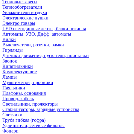
Тепловые завесы
Теплообогреватели
Увлажнители воздуха
Электрические пушки
Электро товары
LED светодионые ленты, блоки питаная
Автоматы, УЗО, Дифф. автоматы
Вилки
Выключатели, розетки, рамки
Гирлянды
Датчики движения, пускатели, приставки
Звонок
Кипятильники
Комплектующие
Лампы
Мультиметры, пробники
Паяльники
Плафоны, основания
Провод, кабель
Светильники, прожекторы
Стабилизаторы, зарядные устройства
Счетчики
Труба гибкая (гофра)
Удлинители, сетевые фильтры
Фонари