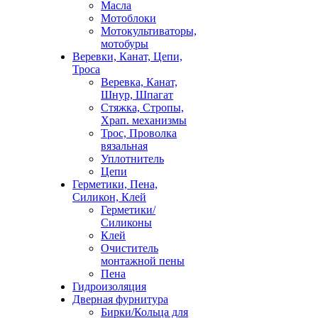
Масла
Мотоблоки
Мотокультиваторы,
мотобуры
Веревки, Канат, Цепи,
Троса
Веревка, Канат,
Шнур, Шпагат
Стяжка, Стропы,
Храп. механизмы
Трос, Проволка
вязальная
Уплотнитель
Цепи
Герметики, Пена,
Силикон, Клей
Герметики/
Силиконы
Клей
Очиститель
монтажной пены
Пена
Гидроизоляция
Дверная фурнитура
Бирки/Кольца для