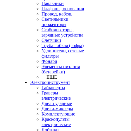
Паяльники
Плафоны, основания
Провод, кабель
Светильники,
прожекторы
Стабилизаторы,
зарядные устройства
Счетчики
Труба гибкая (гофра)
Удлинители, сетевые
фильтры
Фонари
Элементы питания
(батарейки)
+ ЕЩЕ
Электроинструмент
Гайковерты
Граверы
электрические
Дрели ударные
Дрели-миксеры
Комплектующие
Краскопульты
электрические
Лобзики