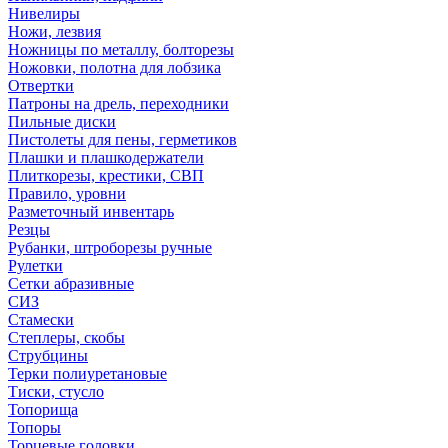
Нивелиры
Ножи, лезвия
Ножницы по металлу, болторезы
Ножовки, полотна для лобзика
Отвертки
Патроны на дрель, переходники
Пильные диски
Пистолеты для пены, герметиков
Плашки и плашкодержатели
Плиткорезы, крестики, СВП
Правило, уровни
Разметочный инвентарь
Резцы
Рубанки, штроборезы ручные
Рулетки
Сетки абразивные
СИЗ
Стамески
Степлеры, скобы
Струбцины
Терки полиуретановые
Тиски, стусло
Топорища
Топоры
Торцевые головки