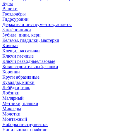
Буры
Валики
Гвоздодёры
Гидроуровни
Держатели инструментов, жилеты
Заклёпочники
Зубила, пики, керн
Кельмы, гладилки, мастерки
Киянки
Клещи, пассатижи
Ключи гаечные
Ключи разводные/газовые
Ковш строительный, чашки
Коронки
Круги абразивные
Кувалды, кирки
Лебёдки, таль
Лобзики
Малярный
Метчики, плашки
Миксеры
Молотки
Монтажный
Наборы инструментов
Напильники, надфили