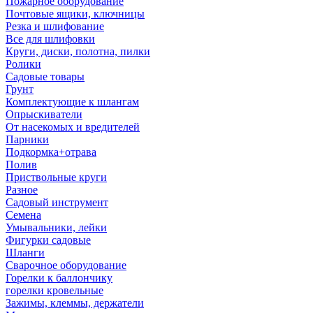
Пожарное оборудование
Почтовые ящики, ключницы
Резка и шлифование
Все для шлифовки
Круги, диски, полотна, пилки
Ролики
Садовые товары
Грунт
Комплектующие к шлангам
Опрыскиватели
От насекомых и вредителей
Парники
Подкормка+отрава
Полив
Приствольные круги
Разное
Садовый инструмент
Семена
Умывальники, лейки
Фигурки садовые
Шланги
Сварочное оборудование
Горелки к баллончику
горелки кровельные
Зажимы, клеммы, держатели