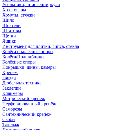
Угольники, штангенциркули
Хоз. товары
Хомуты, стяжки
Шило
Шпатели
Штативы
Щетки
Ящики
Инструмент для плитки, гипса, стекла
Колёса и колёсные опоры
Колёса/Подшибники
Колёсные опоры
Покрышки, шины, камеры
Крепёж
Гвозди
Дюбельная техника
Заклепки
Кляймеры
Метрический крепеж
Перфорированный крепёж
Саморезы
Сантехнический крепёж
Скобы
Такелаж
Химический анкер