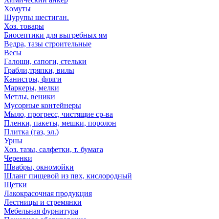
Хомуты
Шурупы шестиган.
Хоз. товары
Биосептики для выгребных ям
Ведра, тазы строительные
Весы
Галоши, сапоги, стельки
Грабли,тряпки, вилы
Канистры, фляги
Маркеры, мелки
Метлы, веники
Мусорные контейнеры
Мыло, прогресс, чистящие ср-ва
Пленки, пакеты, мешки, поролон
Плитка (газ, эл.)
Урны
Хоз. тазы, салфетки, т. бумага
Черенки
Швабры, окномойки
Шланг пищевой из пвх, кислородный
Щетки
Лакокрасочная продукция
Лестницы и стремянки
Мебельная фурнитура