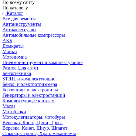
По всему сайту
По каталогу
Каталог
Все для ремонта
Автоинструменты
Автоаксессуары
Автомобильные компрессоры
АКБ
Домкраты
Мойки
Мотопомпа
Пневмоинструмент и комплектующие
Разное (для авто)
Бензотехника
STIHL и комплектующие
Бензо- и электротриммера
Бензопилы и электропилы
Генераторы и электростанции
Комплектующее к пилам
Масла
Мотоблоки
Мотокультиваторы, мотобуры
Веревки, Канат, Цепи, Троса
Веревка, Канат, Шнур, Шпагат
Стяжка, Стропы, Храп. механизмы