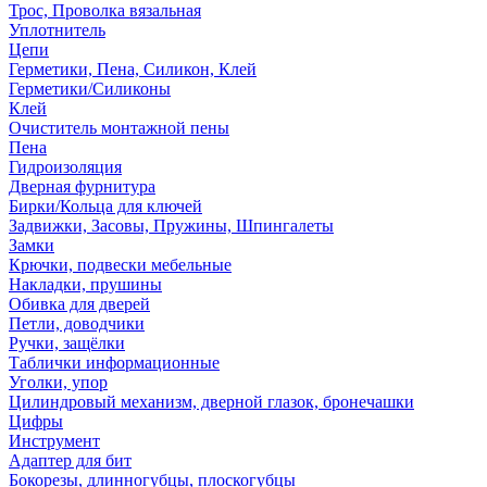
Трос, Проволка вязальная
Уплотнитель
Цепи
Герметики, Пена, Силикон, Клей
Герметики/Силиконы
Клей
Очиститель монтажной пены
Пена
Гидроизоляция
Дверная фурнитура
Бирки/Кольца для ключей
Задвижки, Засовы, Пружины, Шпингалеты
Замки
Крючки, подвески мебельные
Накладки, прушины
Обивка для дверей
Петли, доводчики
Ручки, защёлки
Таблички информационные
Уголки, упор
Цилиндровый механизм, дверной глазок, бронечашки
Цифры
Инструмент
Адаптер для бит
Бокорезы, длинногубцы, плоскогубцы