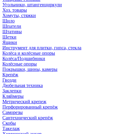
Угольники, штангенциркули
Хоз. товары
Хомуты, стяжки
Шило
Шпатели
Штативы
Щетки
Ящики
Инструмент для плитки, гипса, стекла
Колёса и колёсные опоры
Колёса/Подшибники
Колёсные опоры
Покрышки, шины, камеры
Крепёж
Гвозди
Дюбельная техника
Заклепки
Кляймеры
Метрический крепеж
Перфорированный крепёж
Саморезы
Сантехнический крепёж
Скобы
Такелаж
Химический анкер