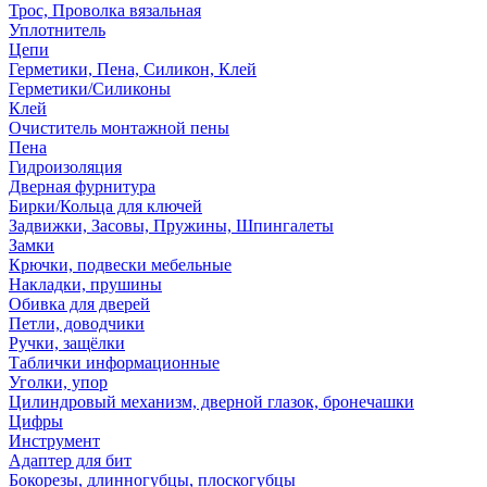
Трос, Проволка вязальная
Уплотнитель
Цепи
Герметики, Пена, Силикон, Клей
Герметики/Силиконы
Клей
Очиститель монтажной пены
Пена
Гидроизоляция
Дверная фурнитура
Бирки/Кольца для ключей
Задвижки, Засовы, Пружины, Шпингалеты
Замки
Крючки, подвески мебельные
Накладки, прушины
Обивка для дверей
Петли, доводчики
Ручки, защёлки
Таблички информационные
Уголки, упор
Цилиндровый механизм, дверной глазок, бронечашки
Цифры
Инструмент
Адаптер для бит
Бокорезы, длинногубцы, плоскогубцы