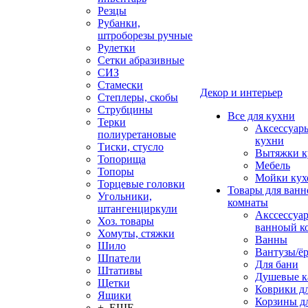
Резцы
Рубанки,
штроборезы ручные
Рулетки
Сетки абразивные
СИЗ
Стамески
Декор и интерьер
Степлеры, скобы
Струбцины
Все для кухни
Терки
Аксессуар
полиуретановые
кухни
Тиски, стусло
Вытяжки к
Топорища
Мебель
Топоры
Мойки кух
Торцевые головки
Товары для ванн
Угольники,
комнаты
штангенциркули
Акссессуа
Хоз. товары
ванноый к
Хомуты, стяжки
Ванны
Шило
Вантузы/ё
Шпатели
Для бани
Штативы
Душевые 
Щетки
Коврики д
Ящики
Корзины дл
+ ЕЩЕ