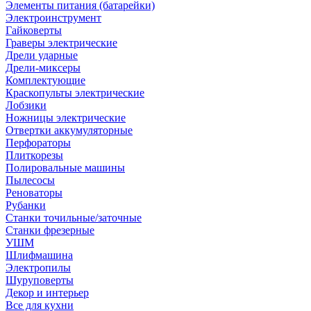
Элементы питания (батарейки)
Электроинструмент
Гайковерты
Граверы электрические
Дрели ударные
Дрели-миксеры
Комплектующие
Краскопульты электрические
Лобзики
Ножницы электрические
Отвертки аккумуляторные
Перфораторы
Плиткорезы
Полировальные машины
Пылесосы
Реноваторы
Рубанки
Станки точильные/заточные
Станки фрезерные
УШМ
Шлифмашина
Электропилы
Шуруповерты
Декор и интерьер
Все для кухни