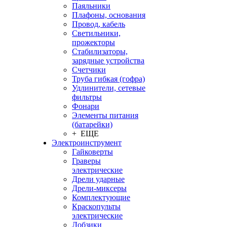
Паяльники
Плафоны, основания
Провод, кабель
Светильники,
прожекторы
Стабилизаторы,
зарядные устройства
Счетчики
Труба гибкая (гофра)
Удлинители, сетевые
фильтры
Фонари
Элементы питания
(батарейки)
+ ЕЩЕ
Электроинструмент
Гайковерты
Граверы
электрические
Дрели ударные
Дрели-миксеры
Комплектующие
Краскопульты
электрические
Лобзики