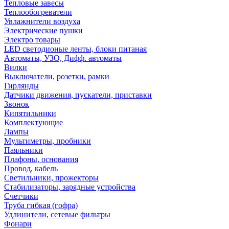
Тепловые завесы
Теплообогреватели
Увлажнители воздуха
Электрические пушки
Электро товары
LED светодионые ленты, блоки питаная
Автоматы, УЗО, Дифф. автоматы
Вилки
Выключатели, розетки, рамки
Гирлянды
Датчики движения, пускатели, приставки
Звонок
Кипятильники
Комплектующие
Лампы
Мультиметры, пробники
Паяльники
Плафоны, основания
Провод, кабель
Светильники, прожекторы
Стабилизаторы, зарядные устройства
Счетчики
Труба гибкая (гофра)
Удлинители, сетевые фильтры
Фонари