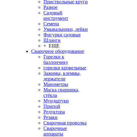
Приствольные круги
Разное
Садовый
инструмент
Семена
Умывальники, лейки
Фигурки садовые
Шланги
+ ЕЩЕ
Сварочное оборудование
Горелки к
баллончику
горелки кровельные
Зажимы, клеммы,
держатели
Манометры
Маска сварщика,
стёкла
Мундштуки
Припой
Редуктора
Резаки
Сварочная проволка
Сварочные
аппараты