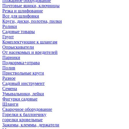
Пожарное оборудование
Почтовые ящики, ключницы
Резка и шлифование
Все для шлифовки
Круги, диски, полотна, пилки
Ролики
Садовые товары
Грунт
Комплектующие к шлангам
Опрыскиватели
От насекомых и вредителей
Парники
Подкормка+отрава
Полив
Приствольные круги
Разное
Садовый инструмент
Семена
Умывальники, лейки
Фигурки садовые
Шланги
Сварочное оборудование
Горелки к баллончику
горелки кровельные
Зажимы, клеммы, держатели