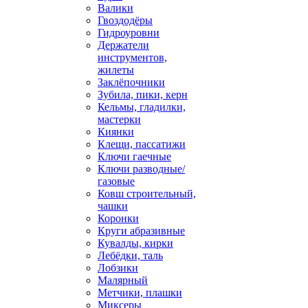
Валики
Гвоздодёры
Гидроуровни
Держатели
инструментов,
жилеты
Заклёпочники
Зубила, пики, керн
Кельмы, гладилки,
мастерки
Киянки
Клещи, пассатижи
Ключи гаечные
Ключи разводные/
газовые
Ковш строительный,
чашки
Коронки
Круги абразивные
Кувалды, кирки
Лебёдки, таль
Лобзики
Малярный
Метчики, плашки
Миксеры