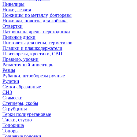
Нивелиры
Ножи, лезвия
Ножницы по металлу, болторезы
Ножовки, полотна для лобзика
Отвертки
Патроны на дрель, переходники
Пильные диски
Пистолеты для пены, герметиков
Плашки и плашкодержатели
Плиткорезы, крестики, СВП
Правило, уровни
Разметочный инвентарь
Резцы
Рубанки, штроборезы ручные
Рулетки
Сетки абразивные
СИЗ
Стамески
Степлеры, скобы
Струбцины
Терки полиуретановые
Тиски, стусло
Топорища
Топоры
Торцевые головки