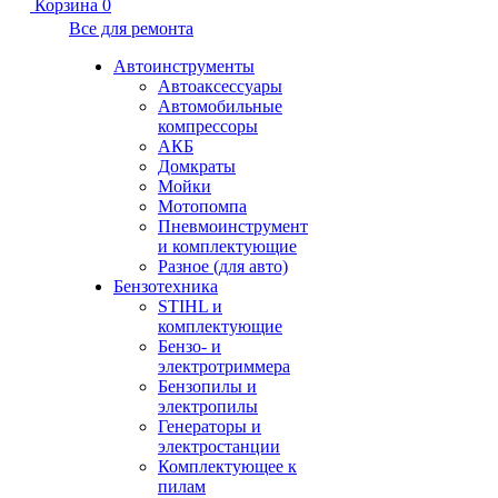
Корзина
0
Все для ремонта
Автоинструменты
Автоаксессуары
Автомобильные
компрессоры
АКБ
Домкраты
Мойки
Мотопомпа
Пневмоинструмент
и комплектующие
Разное (для авто)
Бензотехника
STIHL и
комплектующие
Бензо- и
электротриммера
Бензопилы и
электропилы
Генераторы и
электростанции
Комплектующее к
пилам