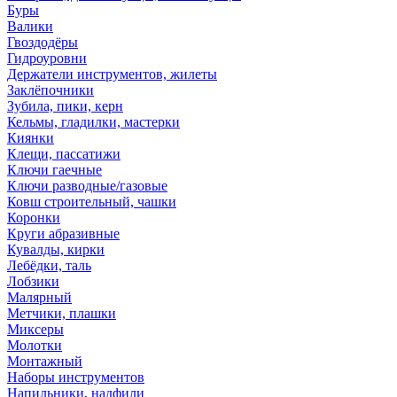
Буры
Валики
Гвоздодёры
Гидроуровни
Держатели инструментов, жилеты
Заклёпочники
Зубила, пики, керн
Кельмы, гладилки, мастерки
Киянки
Клещи, пассатижи
Ключи гаечные
Ключи разводные/газовые
Ковш строительный, чашки
Коронки
Круги абразивные
Кувалды, кирки
Лебёдки, таль
Лобзики
Малярный
Метчики, плашки
Миксеры
Молотки
Монтажный
Наборы инструментов
Напильники, надфили