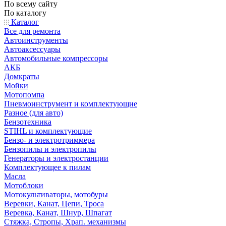
По всему сайту
По каталогу
Каталог
Все для ремонта
Автоинструменты
Автоаксессуары
Автомобильные компрессоры
АКБ
Домкраты
Мойки
Мотопомпа
Пневмоинструмент и комплектующие
Разное (для авто)
Бензотехника
STIHL и комплектующие
Бензо- и электротриммера
Бензопилы и электропилы
Генераторы и электростанции
Комплектующее к пилам
Масла
Мотоблоки
Мотокультиваторы, мотобуры
Веревки, Канат, Цепи, Троса
Веревка, Канат, Шнур, Шпагат
Стяжка, Стропы, Храп. механизмы