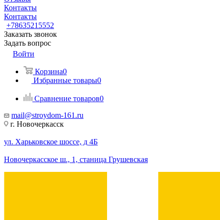
Контакты
Контакты
+78635215552
Заказать звонок
Задать вопрос
Войти
Корзина
0
Избранные товары
0
Сравнение товаров
0
mail@stroydom-161.ru
г. Новочеркасск
ул. Харьковское шоссе, д 4Б
Новочеркасское ш., 1, станица Грушевская