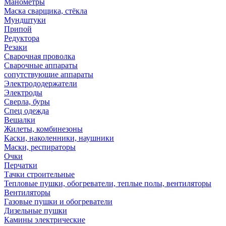
Манометры
Маска сварщика, стёкла
Мундштуки
Припой
Редуктора
Резаки
Сварочная проволка
Сварочные аппараты
сопутствующие аппараты
Электрододержатели
Электроды
Сверла, буры
Спец одежда
Вешалки
Жилеты, комбинезоны
Каски, наколенники, наушники
Маски, респираторы
Очки
Перчатки
Тачки строительные
Тепловые пушки, обогреватели, теплые полы, вентиляторы
Вентиляторы
Газовые пушки и обогреватели
Дизельные пушки
Камины электрические