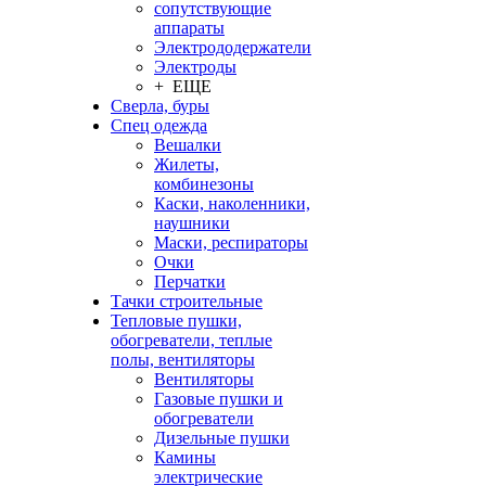
сопутствующие
аппараты
Электрододержатели
Электроды
+ ЕЩЕ
Сверла, буры
Спец одежда
Вешалки
Жилеты,
комбинезоны
Каски, наколенники,
наушники
Маски, респираторы
Очки
Перчатки
Тачки строительные
Тепловые пушки,
обогреватели, теплые
полы, вентиляторы
Вентиляторы
Газовые пушки и
обогреватели
Дизельные пушки
Камины
электрические