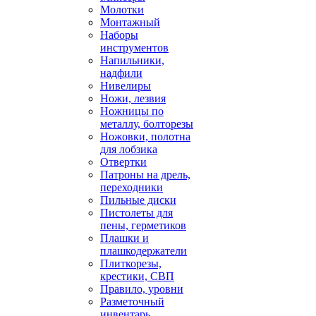
Молотки
Монтажный
Наборы
инструментов
Напильники,
надфили
Нивелиры
Ножи, лезвия
Ножницы по
металлу, болторезы
Ножовки, полотна
для лобзика
Отвертки
Патроны на дрель,
переходники
Пильные диски
Пистолеты для
пены, герметиков
Плашки и
плашкодержатели
Плиткорезы,
крестики, СВП
Правило, уровни
Разметочный
инвентарь