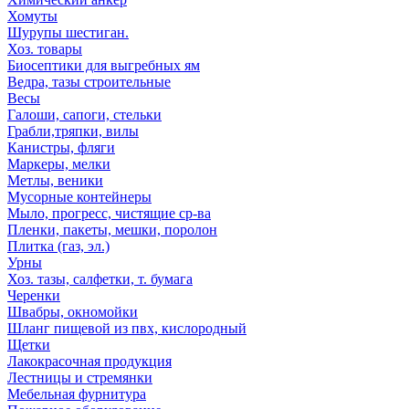
Хомуты
Шурупы шестиган.
Хоз. товары
Биосептики для выгребных ям
Ведра, тазы строительные
Весы
Галоши, сапоги, стельки
Грабли,тряпки, вилы
Канистры, фляги
Маркеры, мелки
Метлы, веники
Мусорные контейнеры
Мыло, прогресс, чистящие ср-ва
Пленки, пакеты, мешки, поролон
Плитка (газ, эл.)
Урны
Хоз. тазы, салфетки, т. бумага
Черенки
Швабры, окномойки
Шланг пищевой из пвх, кислородный
Щетки
Лакокрасочная продукция
Лестницы и стремянки
Мебельная фурнитура