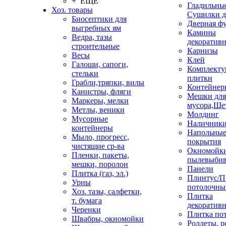
+ ЕЩЕ
Гладильные
Хоз. товары
Сушилки д
Биосептики для
Дверная ф
выгребных ям
Камины
Ведра, тазы
декоратив
строительные
Карнизы
Весы
Клей
Галоши, сапоги,
Комплекту
стельки
плитки
Грабли,тряпки, вилы
Контейнер
Канистры, фляги
Мешки для
Маркеры, мелки
мусора,Ще
Метлы, веники
Молдинг
Мусорные
Наличник
контейнеры
Напольны
Мыло, прогресс,
покрытия
чистящие ср-ва
Окномойки
Пленки, пакеты,
пылевыбив
мешки, поролон
Панели
Плитка (газ, эл.)
Плинтус/П
Урны
потолочны
Хоз. тазы, салфетки,
Плитка
т. бумага
декоративн
Черенки
Плитка по
Швабры, окномойки
Роллеты, 