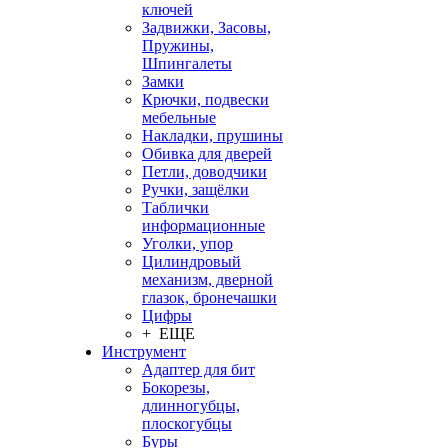
ключей
Задвижки, Засовы,
Пружины,
Шпингалеты
Замки
Крючки, подвески
мебельные
Накладки, прушины
Обивка для дверей
Петли, доводчики
Ручки, защёлки
Таблички
информационные
Уголки, упор
Цилиндровый
механизм, дверной
глазок, бронечашки
Цифры
+ ЕЩЕ
Инструмент
Адаптер для бит
Бокорезы,
длинногубцы,
плоскогубцы
Буры