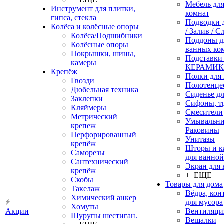
Мебель дл
Инструмент для плитки,
комнат
гипса, стекла
Подводки 
Колёса и колёсные опоры
/ Залив / С
Колёса/Подшибники
Поддоны д
Колёсные опоры
ванных ко
Покрышки, шины,
Подставки
камеры
КЕРАМИ
Крепёж
Полки для
Гвозди
Полотенце
Дюбельная техника
Сиденье дл
Заклепки
Сифоны, т
Кляймеры
Смесители
Метрический
Умывальни
крепеж
Раковины
Перфорированный
Унитазы
крепёж
Шторы и к
Саморезы
для ванной
Сантехнический
Экран для
крепёж
+ ЕЩЕ
Скобы
Товары для дома
Такелаж
Вёдра, ко
Химический анкер
для мусора
Хомуты
Акции
Вентиляци
Шурупы шестиган.
Вешалки