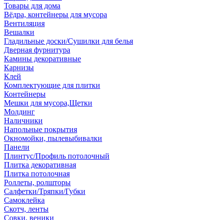
Товары для дома
Вёдра, контейнеры для мусора
Вентиляция
Вешалки
Гладильные доски/Сушилки для белья
Дверная фурнитура
Камины декоративные
Карнизы
Клей
Комплектующие для плитки
Контейнеры
Мешки для мусора,Щетки
Молдинг
Наличники
Напольные покрытия
Окномойки, пылевыбивалки
Панели
Плинтус/Профиль потолочный
Плитка декоративная
Плитка потолочная
Роллеты, ролшторы
Салфетки/Тряпки/Губки
Самоклейка
Скотч, ленты
Совки, веники