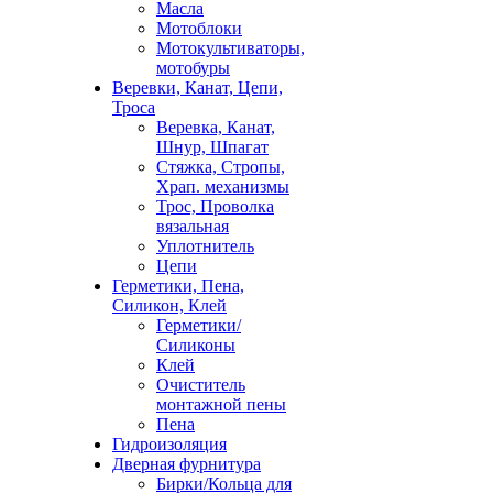
Масла
Мотоблоки
Мотокультиваторы,
мотобуры
Веревки, Канат, Цепи,
Троса
Веревка, Канат,
Шнур, Шпагат
Стяжка, Стропы,
Храп. механизмы
Трос, Проволка
вязальная
Уплотнитель
Цепи
Герметики, Пена,
Силикон, Клей
Герметики/
Силиконы
Клей
Очиститель
монтажной пены
Пена
Гидроизоляция
Дверная фурнитура
Бирки/Кольца для