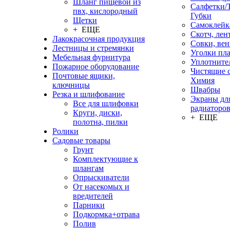
Шланг пищевой из
Салфетки/
пвх, кислородный
Губки
Щетки
Самоклейк
+ ЕЩЕ
Скотч, лен
Лакокрасочная продукция
Совки, ве
Лестницы и стремянки
Уголки пл
Мебельная фурнитура
Уплотните
Пожарное оборудование
Чистящие с
Почтовые ящики,
Химия
ключницы
Швабры
Резка и шлифование
Экраны дл
Все для шлифовки
радиаторо
Круги, диски,
+ ЕЩЕ
полотна, пилки
Ролики
Садовые товары
Грунт
Комплектующие к
шлангам
Опрыскиватели
От насекомых и
вредителей
Парники
Подкормка+отрава
Полив