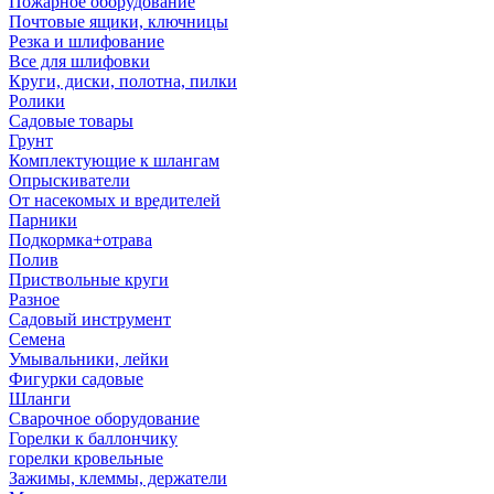
Пожарное оборудование
Почтовые ящики, ключницы
Резка и шлифование
Все для шлифовки
Круги, диски, полотна, пилки
Ролики
Садовые товары
Грунт
Комплектующие к шлангам
Опрыскиватели
От насекомых и вредителей
Парники
Подкормка+отрава
Полив
Приствольные круги
Разное
Садовый инструмент
Семена
Умывальники, лейки
Фигурки садовые
Шланги
Сварочное оборудование
Горелки к баллончику
горелки кровельные
Зажимы, клеммы, держатели