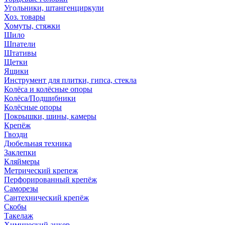
Угольники, штангенциркули
Хоз. товары
Хомуты, стяжки
Шило
Шпатели
Штативы
Щетки
Ящики
Инструмент для плитки, гипса, стекла
Колёса и колёсные опоры
Колёса/Подшибники
Колёсные опоры
Покрышки, шины, камеры
Крепёж
Гвозди
Дюбельная техника
Заклепки
Кляймеры
Метрический крепеж
Перфорированный крепёж
Саморезы
Сантехнический крепёж
Скобы
Такелаж
Химический анкер