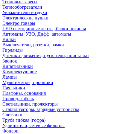
Тепловые завесы
Теплообогреватели
Увлажнители воздуха
Электрические пушки
Электро товары
LED светодионые ленты, блоки питаная
Автоматы, УЗО, Дифф. автоматы
Вилки
Выключатели, розетки, рамки
Гирлянды
Датчики движения, пускатели, приставки
Звонок
Кипятильники
Комплектующие
Лампы
Мультиметры, пробники
Паяльники
Плафоны, основания
Провод, кабель
Светильники, прожекторы
Стабилизаторы, зарядные устройства
Счетчики
Труба гибкая (гофра)
Удлинители, сетевые фильтры
Фонари