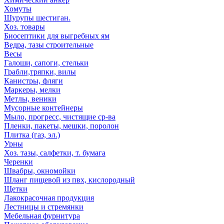
Хомуты
Шурупы шестиган.
Хоз. товары
Биосептики для выгребных ям
Ведра, тазы строительные
Весы
Галоши, сапоги, стельки
Грабли,тряпки, вилы
Канистры, фляги
Маркеры, мелки
Метлы, веники
Мусорные контейнеры
Мыло, прогресс, чистящие ср-ва
Пленки, пакеты, мешки, поролон
Плитка (газ, эл.)
Урны
Хоз. тазы, салфетки, т. бумага
Черенки
Швабры, окномойки
Шланг пищевой из пвх, кислородный
Щетки
Лакокрасочная продукция
Лестницы и стремянки
Мебельная фурнитура