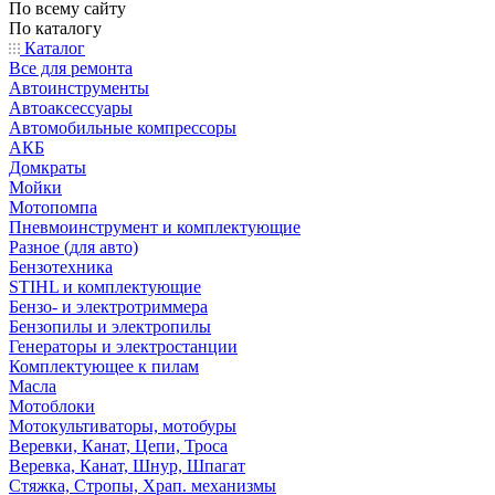
По всему сайту
По каталогу
Каталог
Все для ремонта
Автоинструменты
Автоаксессуары
Автомобильные компрессоры
АКБ
Домкраты
Мойки
Мотопомпа
Пневмоинструмент и комплектующие
Разное (для авто)
Бензотехника
STIHL и комплектующие
Бензо- и электротриммера
Бензопилы и электропилы
Генераторы и электростанции
Комплектующее к пилам
Масла
Мотоблоки
Мотокультиваторы, мотобуры
Веревки, Канат, Цепи, Троса
Веревка, Канат, Шнур, Шпагат
Стяжка, Стропы, Храп. механизмы