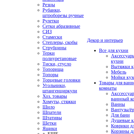
Резцы
Рубанки,
штроборезы ручные
Рулетки
Сетки абразивные
СИЗ
Стамески
Декор и интерьер
Степлеры, скобы
Струбцины
Все для кухни
Терки
Аксессуар
полиуретановые
кухни
Тиски, стусло
Вытяжки к
Топорища
Мебель
Топоры
Мойки кух
Торцевые головки
Товары для ванн
Угольники,
комнаты
штангенциркули
Акссессуа
Хоз. товары
ванноый к
Хомуты, стяжки
Ванны
Шило
Вантузы/ё
Шпатели
Для бани
Штативы
Душевые 
Щетки
Коврики д
Ящики
Корзины дл
+ ЕЩЕ