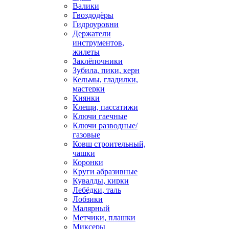
Валики
Гвоздодёры
Гидроуровни
Держатели
инструментов,
жилеты
Заклёпочники
Зубила, пики, керн
Кельмы, гладилки,
мастерки
Киянки
Клещи, пассатижи
Ключи гаечные
Ключи разводные/
газовые
Ковш строительный,
чашки
Коронки
Круги абразивные
Кувалды, кирки
Лебёдки, таль
Лобзики
Малярный
Метчики, плашки
Миксеры