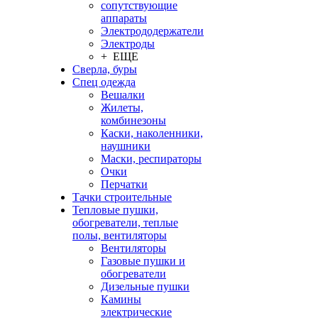
сопутствующие
аппараты
Электрододержатели
Электроды
+ ЕЩЕ
Сверла, буры
Спец одежда
Вешалки
Жилеты,
комбинезоны
Каски, наколенники,
наушники
Маски, респираторы
Очки
Перчатки
Тачки строительные
Тепловые пушки,
обогреватели, теплые
полы, вентиляторы
Вентиляторы
Газовые пушки и
обогреватели
Дизельные пушки
Камины
электрические