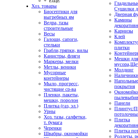
+ ЕЩЕ
Гладильные
Хоз. товары
Сушилки д
Биосептики для
Дверная ф
выгребных ям
Камины
Ведра, тазы
декоратив
строительные
Карнизы
Весы
Клей
Галоши, сапоги,
Комплекту
стельки
плитки
Грабли,тряпки, вилы
Контейнер
Канистры, фляги
Мешки для
Маркеры, мелки
мусора,Ще
Метлы, веники
Молдинг
Мусорные
Наличник
контейнеры
Напольны
Мыло, прогресс,
покрытия
чистящие ср-ва
Окномойки
Пленки, пакеты,
пылевыбив
мешки, поролон
Панели
Плитка (газ, эл.)
Плинтус/П
Урны
потолочны
Хоз. тазы, салфетки,
Плитка
т. бумага
декоративн
Черенки
Плитка по
Швабры, окномойки
Роллеты, 