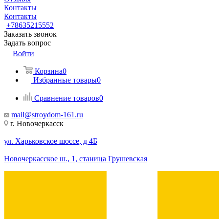
Контакты
Контакты
+78635215552
Заказать звонок
Задать вопрос
Войти
Корзина
0
Избранные товары
0
Сравнение товаров
0
mail@stroydom-161.ru
г. Новочеркасск
ул. Харьковское шоссе, д 4Б
Новочеркасское ш., 1, станица Грушевская