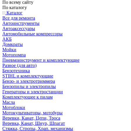
По всему сайту
По каталогу
Каталог
Все для ремонта
Автоинструменты
Автоаксессуары
Автомобильные компрессоры
АКБ
Домкраты
Мойки
Мотопомпа
Пневмоинструмент и комплектующие
Разное (для авто)
Бензотехника
STIHL и комплектующие
Бензо- и электротриммера
Бензопилы и электропилы
Генераторы и электростанции
Комплектующее к пилам
Масла
Мотоблоки
Мотокультиваторы, мотобуры
Веревки, Канат, Цепи, Троса
Веревка, Канат, Шнур, Шпагат
Стяжка, Стропы, Храп. механизмы