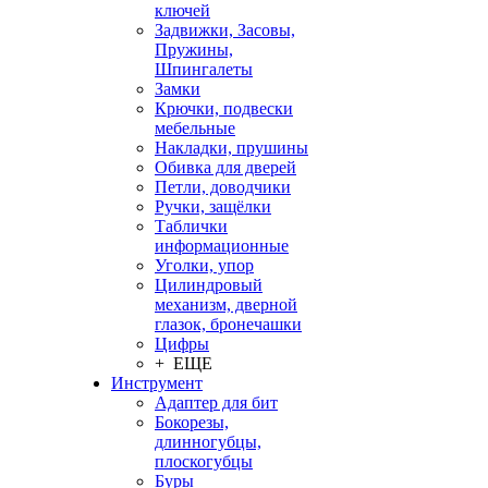
ключей
Задвижки, Засовы,
Пружины,
Шпингалеты
Замки
Крючки, подвески
мебельные
Накладки, прушины
Обивка для дверей
Петли, доводчики
Ручки, защёлки
Таблички
информационные
Уголки, упор
Цилиндровый
механизм, дверной
глазок, бронечашки
Цифры
+ ЕЩЕ
Инструмент
Адаптер для бит
Бокорезы,
длинногубцы,
плоскогубцы
Буры