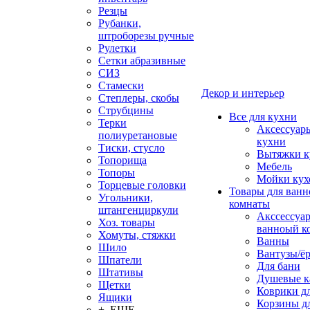
Резцы
Рубанки,
штроборезы ручные
Рулетки
Сетки абразивные
СИЗ
Стамески
Декор и интерьер
Степлеры, скобы
Струбцины
Все для кухни
Терки
Аксессуар
полиуретановые
кухни
Тиски, стусло
Вытяжки к
Топорища
Мебель
Топоры
Мойки кух
Торцевые головки
Товары для ванн
Угольники,
комнаты
штангенциркули
Акссессуа
Хоз. товары
ванноый к
Хомуты, стяжки
Ванны
Шило
Вантузы/ё
Шпатели
Для бани
Штативы
Душевые 
Щетки
Коврики д
Ящики
Корзины дл
+ ЕЩЕ