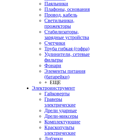
Паяльники
Плафоны, основания
Провод, кабель
Светильники,
прожекторы
Стабилизаторы,
зарядные устройства
Счетчики
Труба гибкая (гофра)
Удлинители, сетевые
фильтры
Фонари
Элементы питания
(батарейки)
+ ЕЩЕ
Электроинструмент
Гайковерты
Граверы
электрические
Дрели ударные
Дрели-миксеры
Комплектующие
Краскопульты
электрические
Лобзики