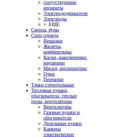
сопутствующие
аппараты
Электрододержатели
Электроды
+ ЕЩЕ
Сверла, буры
Спец одежда
Вешалки
Жилеты,
комбинезоны
Каски, наколенники,
наушники
Маски, респираторы
Очки
Перчатки
Тачки строительные
Тепловые пушки,
обогреватели, теплые
полы, вентиляторы
Вентиляторы
Газовые пушки и
обогреватели
Дизельные пушки
Камины
электрические