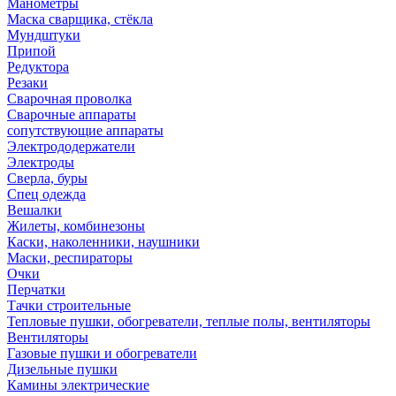
Манометры
Маска сварщика, стёкла
Мундштуки
Припой
Редуктора
Резаки
Сварочная проволка
Сварочные аппараты
сопутствующие аппараты
Электрододержатели
Электроды
Сверла, буры
Спец одежда
Вешалки
Жилеты, комбинезоны
Каски, наколенники, наушники
Маски, респираторы
Очки
Перчатки
Тачки строительные
Тепловые пушки, обогреватели, теплые полы, вентиляторы
Вентиляторы
Газовые пушки и обогреватели
Дизельные пушки
Камины электрические