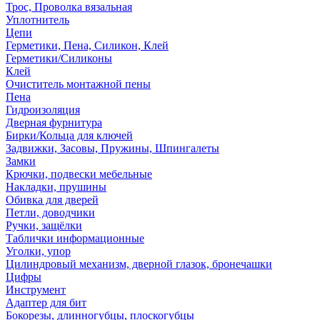
Трос, Проволка вязальная
Уплотнитель
Цепи
Герметики, Пена, Силикон, Клей
Герметики/Силиконы
Клей
Очиститель монтажной пены
Пена
Гидроизоляция
Дверная фурнитура
Бирки/Кольца для ключей
Задвижки, Засовы, Пружины, Шпингалеты
Замки
Крючки, подвески мебельные
Накладки, прушины
Обивка для дверей
Петли, доводчики
Ручки, защёлки
Таблички информационные
Уголки, упор
Цилиндровый механизм, дверной глазок, бронечашки
Цифры
Инструмент
Адаптер для бит
Бокорезы, длинногубцы, плоскогубцы