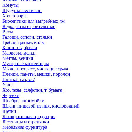
Хомуты
Шурупы шестиган.
Хоз. товары
Биосептики для выгребных ям
Ведра, тазы строительные
Весы
Галоши, сапоги, стельки
Грабли,тряпки, вилы
Канистры, фляги
Маркеры, мелки
Метлы, веники
Мусорные контейнеры
Мыло, прогресс, чистящие ср-ва
Пленки, пакеты, мешки, поролон
Плитка (газ, эл.)
Урны
Хоз. тазы, салфетки, т. бумага
Черенки
Швабры, окномойки
Шланг пищевой из пвх, кислородный
Щетки
Лакокрасочная продукция
Лестницы и стремянки
Мебельная фурнитура