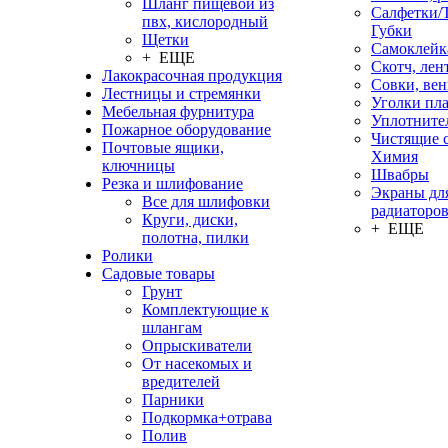
Шланг пищевой из
Салфетки/
пвх, кислородный
Губки
Щетки
Самоклейк
+ ЕЩЕ
Скотч, лен
Лакокрасочная продукция
Совки, ве
Лестницы и стремянки
Уголки пл
Мебельная фурнитура
Уплотните
Пожарное оборудование
Чистящие с
Почтовые ящики,
Химия
ключницы
Швабры
Резка и шлифование
Экраны дл
Все для шлифовки
радиаторо
Круги, диски,
+ ЕЩЕ
полотна, пилки
Ролики
Садовые товары
Грунт
Комплектующие к
шлангам
Опрыскиватели
От насекомых и
вредителей
Парники
Подкормка+отрава
Полив