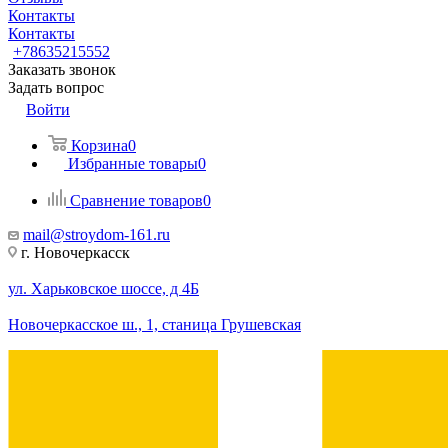
Контакты
Контакты
+78635215552
Заказать звонок
Задать вопрос
Войти
Корзина
0
Избранные товары
0
Сравнение товаров
0
mail@stroydom-161.ru
г. Новочеркасск
ул. Харьковское шоссе, д 4Б
Новочеркасское ш., 1, станица Грушевская