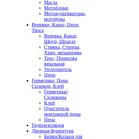
Масла
Мотоблоки
Мотокультиваторы,
мотобуры
Веревки, Канат, Цепи,
Троса
Веревка, Канат,
Шнур, Шпагат
Стяжка, Стропы,
Храп. механизмы
Трос, Проволка
вязальная
Уплотнитель
Цепи
Герметики, Пена,
Силикон, Клей
Герметики/
Силиконы
Клей
Очиститель
монтажной пены
Пена
Гидроизоляция
Дверная фурнитура
Бирки/Кольца для