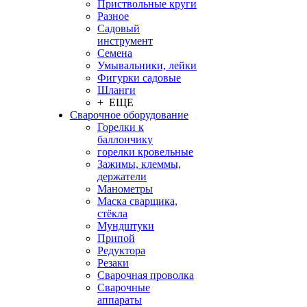
Приствольные круги
Разное
Садовый
инструмент
Семена
Умывальники, лейки
Фигурки садовые
Шланги
+ ЕЩЕ
Сварочное оборудование
Горелки к
баллончику
горелки кровельные
Зажимы, клеммы,
держатели
Манометры
Маска сварщика,
стёкла
Мундштуки
Припой
Редуктора
Резаки
Сварочная проволка
Сварочные
аппараты