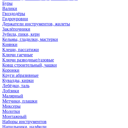
Буры
Валики
Гвоздодёры
Гидроуровни
Держатели инструментов, жилеты
Заклёпочники
Зубила, пики, керн
Кельмы, гладилки, мастерки
Киянки
Клещи, пассатижи
Ключи гаечные
Ключи разводные/газовые
Ковш строительный, чашки
Коронки
Круги абразивные
Кувалды, кирки
Лебёдки, таль
Лобзики
Малярный
Метчики, плашки
Миксеры
Молотки
Монтажный
Наборы инструментов
Напильники, надфили