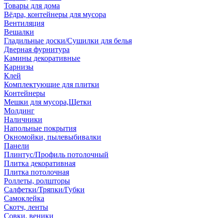
Товары для дома
Вёдра, контейнеры для мусора
Вентиляция
Вешалки
Гладильные доски/Сушилки для белья
Дверная фурнитура
Камины декоративные
Карнизы
Клей
Комплектующие для плитки
Контейнеры
Мешки для мусора,Щетки
Молдинг
Наличники
Напольные покрытия
Окномойки, пылевыбивалки
Панели
Плинтус/Профиль потолочный
Плитка декоративная
Плитка потолочная
Роллеты, ролшторы
Салфетки/Тряпки/Губки
Самоклейка
Скотч, ленты
Совки, веники