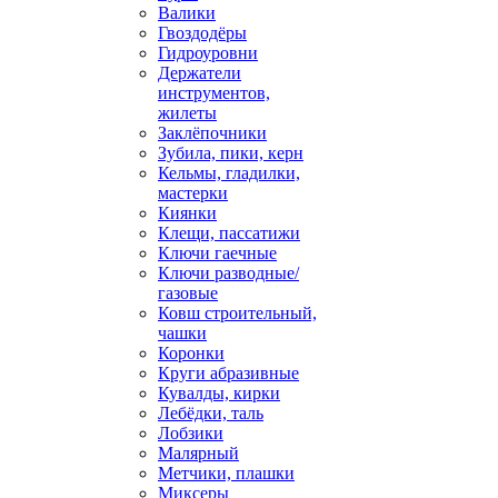
Валики
Гвоздодёры
Гидроуровни
Держатели
инструментов,
жилеты
Заклёпочники
Зубила, пики, керн
Кельмы, гладилки,
мастерки
Киянки
Клещи, пассатижи
Ключи гаечные
Ключи разводные/
газовые
Ковш строительный,
чашки
Коронки
Круги абразивные
Кувалды, кирки
Лебёдки, таль
Лобзики
Малярный
Метчики, плашки
Миксеры