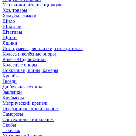
Угольники, штангенциркули
Хоз. товары
Хомуты, стяжки
Шило
Шпатели
Штативы
Щетки
Ящики
Инструмент для плитки, гипса, стекла
Колёса и колёсные опоры
Колёса/Подшибники
Колёсные опоры
Покрышки, шины, камеры
Крепёж
Гвозди
Дюбельная техника
Заклепки
Кляймеры
Метрический крепеж
Перфорированный крепёж
Саморезы
Сантехнический крепёж
Скобы
Такелаж
Химический анкер