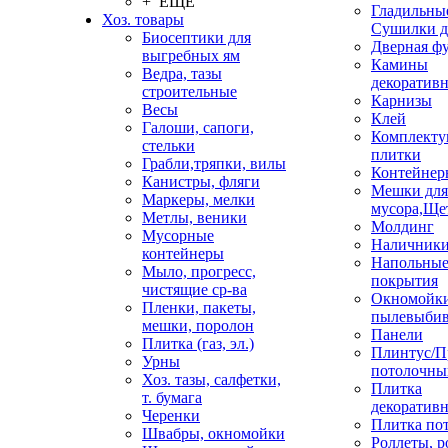
+ ЕЩЕ
Гладильные
Хоз. товары
Сушилки д
Биосептики для
Дверная ф
выгребных ям
Камины
Ведра, тазы
декоратив
строительные
Карнизы
Весы
Клей
Галоши, сапоги,
Комплекту
стельки
плитки
Грабли,тряпки, вилы
Контейнер
Канистры, фляги
Мешки для
Маркеры, мелки
мусора,Ще
Метлы, веники
Молдинг
Мусорные
Наличник
контейнеры
Напольны
Мыло, прогресс,
покрытия
чистящие ср-ва
Окномойки
Пленки, пакеты,
пылевыбив
мешки, поролон
Панели
Плитка (газ, эл.)
Плинтус/П
Урны
потолочны
Хоз. тазы, салфетки,
Плитка
т. бумага
декоративн
Черенки
Плитка по
Швабры, окномойки
Роллеты, 