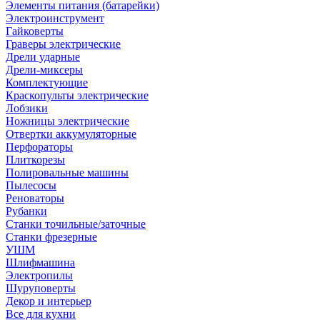
Элементы питания (батарейки)
Электроинструмент
Гайковерты
Граверы электрические
Дрели ударные
Дрели-миксеры
Комплектующие
Краскопульты электрические
Лобзики
Ножницы электрические
Отвертки аккумуляторные
Перфораторы
Плиткорезы
Полировальные машины
Пылесосы
Реноваторы
Рубанки
Станки точильные/заточные
Станки фрезерные
УШМ
Шлифмашина
Электропилы
Шуруповерты
Декор и интерьер
Все для кухни