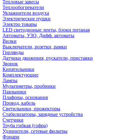
Тепловые завесы
Теплообогреватели
Увлажнители воздуха
Электрические пушки
Электро товары
LED светодионые ленты, блоки питаная
Автоматы, УЗО, Дифф. автоматы
Вилки
Выключатели, розетки, рамки
Гирлянды
Датчики движения, пускатели, приставки
Звонок
Кипятильники
Комплектующие
Лампы
Мультиметры, пробники
Паяльники
Плафоны, основания
Провод, кабель
Светильники, прожекторы
Стабилизаторы, зарядные устройства
Счетчики
Труба гибкая (гофра)
Удлинители, сетевые фильтры
Фонари