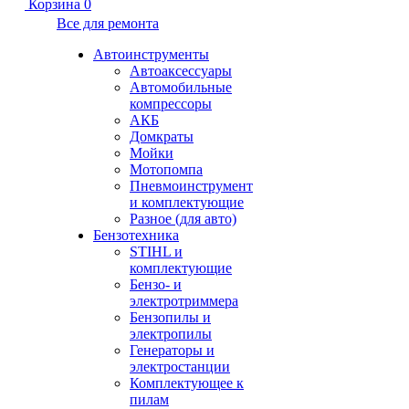
Корзина
0
Все для ремонта
Автоинструменты
Автоаксессуары
Автомобильные
компрессоры
АКБ
Домкраты
Мойки
Мотопомпа
Пневмоинструмент
и комплектующие
Разное (для авто)
Бензотехника
STIHL и
комплектующие
Бензо- и
электротриммера
Бензопилы и
электропилы
Генераторы и
электростанции
Комплектующее к
пилам