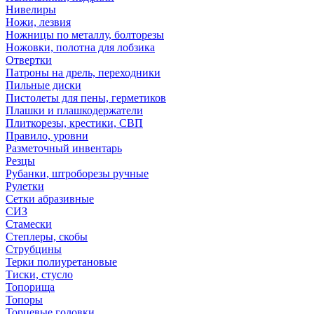
Нивелиры
Ножи, лезвия
Ножницы по металлу, болторезы
Ножовки, полотна для лобзика
Отвертки
Патроны на дрель, переходники
Пильные диски
Пистолеты для пены, герметиков
Плашки и плашкодержатели
Плиткорезы, крестики, СВП
Правило, уровни
Разметочный инвентарь
Резцы
Рубанки, штроборезы ручные
Рулетки
Сетки абразивные
СИЗ
Стамески
Степлеры, скобы
Струбцины
Терки полиуретановые
Тиски, стусло
Топорища
Топоры
Торцевые головки