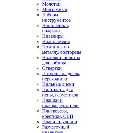
Молотки
Монтажный
Наборы
инструментов
Напильники,
надфили
Нивелиры
Ножи, лезвия
Ножницы по
металлу, болторезы
Ножовки, полотна
для лобзика
Отвертки
Патроны на дрель,
переходники
Пильные диски
Пистолеты для
пены, герметиков
Плашки и
плашкодержатели
Плиткорезы,
крестики, СВП
Правило, уровни
Разметочный
инвентарь