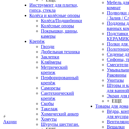
Мебель дл
Инструмент для плитки,
комнат
гипса, стекла
Подводки 
Колёса и колёсные опоры
/ Залив / С
Колёса/Подшибники
Поддоны д
Колёсные опоры
ванных ко
Покрышки, шины,
Подставки
камеры
КЕРАМИ
Крепёж
Полки для
Гвозди
Полотенце
Дюбельная техника
Сиденье дл
Заклепки
Сифоны, т
Кляймеры
Смесители
Метрический
Умывальни
крепеж
Раковины
Перфорированный
Унитазы
крепёж
Шторы и к
Саморезы
для ванной
Сантехнический
Экран для
крепёж
+ ЕЩЕ
Скобы
Товары для дома
Такелаж
Вёдра, ко
Химический анкер
для мусора
Хомуты
Акции
Вентиляци
Шурупы шестиган.
Вешалки