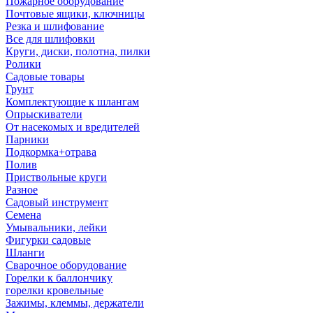
Пожарное оборудование
Почтовые ящики, ключницы
Резка и шлифование
Все для шлифовки
Круги, диски, полотна, пилки
Ролики
Садовые товары
Грунт
Комплектующие к шлангам
Опрыскиватели
От насекомых и вредителей
Парники
Подкормка+отрава
Полив
Приствольные круги
Разное
Садовый инструмент
Семена
Умывальники, лейки
Фигурки садовые
Шланги
Сварочное оборудование
Горелки к баллончику
горелки кровельные
Зажимы, клеммы, держатели