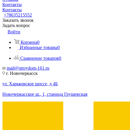
Контакты
Контакты
+78635215552
Заказать звонок
Задать вопрос
Войти
Корзина
0
Избранные товары
0
Сравнение товаров
0
mail@stroydom-161.ru
г. Новочеркасск
ул. Харьковское шоссе, д 4Б
Новочеркасское ш., 1, станица Грушевская