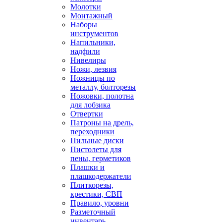
Молотки
Монтажный
Наборы
инструментов
Напильники,
надфили
Нивелиры
Ножи, лезвия
Ножницы по
металлу, болторезы
Ножовки, полотна
для лобзика
Отвертки
Патроны на дрель,
переходники
Пильные диски
Пистолеты для
пены, герметиков
Плашки и
плашкодержатели
Плиткорезы,
крестики, СВП
Правило, уровни
Разметочный
инвентарь