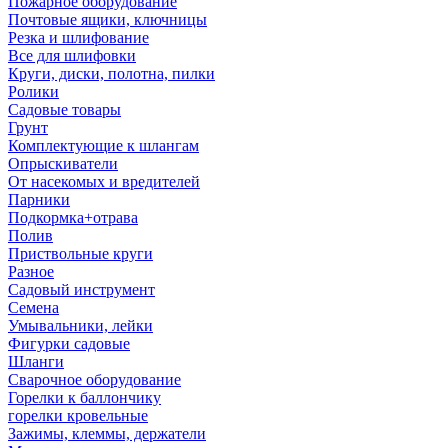
Пожарное оборудование
Почтовые ящики, ключницы
Резка и шлифование
Все для шлифовки
Круги, диски, полотна, пилки
Ролики
Садовые товары
Грунт
Комплектующие к шлангам
Опрыскиватели
От насекомых и вредителей
Парники
Подкормка+отрава
Полив
Приствольные круги
Разное
Садовый инструмент
Семена
Умывальники, лейки
Фигурки садовые
Шланги
Сварочное оборудование
Горелки к баллончику
горелки кровельные
Зажимы, клеммы, держатели