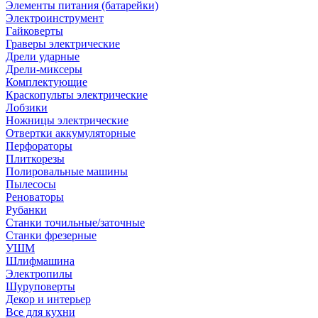
Элементы питания (батарейки)
Электроинструмент
Гайковерты
Граверы электрические
Дрели ударные
Дрели-миксеры
Комплектующие
Краскопульты электрические
Лобзики
Ножницы электрические
Отвертки аккумуляторные
Перфораторы
Плиткорезы
Полировальные машины
Пылесосы
Реноваторы
Рубанки
Станки точильные/заточные
Станки фрезерные
УШМ
Шлифмашина
Электропилы
Шуруповерты
Декор и интерьер
Все для кухни