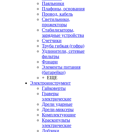
Паяльники
Плафоны, основания
Провод, кабель
Светильники,
прожекторы
Стабилизаторы,
зарядные устройства
Счетчики
Труба гибкая (гофра)
Удлинители, сетевые
фильтры
Фонари
Элементы питания
(батарейки)
+ ЕЩЕ
Электроинструмент
Гайковерты
Граверы
электрические
Дрели ударные
Дрели-миксеры
Комплектующие
Краскопульты
электрические
Лобзики