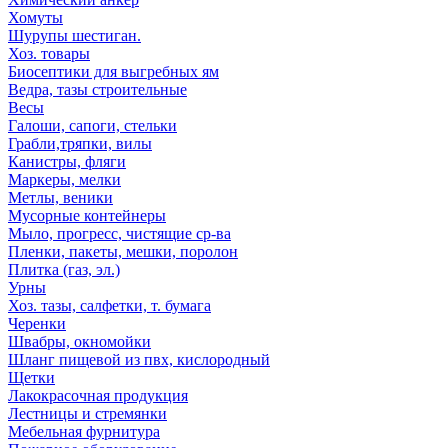
Хомуты
Шурупы шестиган.
Хоз. товары
Биосептики для выгребных ям
Ведра, тазы строительные
Весы
Галоши, сапоги, стельки
Грабли,тряпки, вилы
Канистры, фляги
Маркеры, мелки
Метлы, веники
Мусорные контейнеры
Мыло, прогресс, чистящие ср-ва
Пленки, пакеты, мешки, поролон
Плитка (газ, эл.)
Урны
Хоз. тазы, салфетки, т. бумага
Черенки
Швабры, окномойки
Шланг пищевой из пвх, кислородный
Щетки
Лакокрасочная продукция
Лестницы и стремянки
Мебельная фурнитура