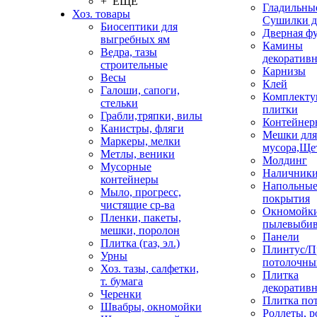
+ ЕЩЕ
Гладильные
Хоз. товары
Сушилки д
Биосептики для
Дверная ф
выгребных ям
Камины
Ведра, тазы
декоратив
строительные
Карнизы
Весы
Клей
Галоши, сапоги,
Комплекту
стельки
плитки
Грабли,тряпки, вилы
Контейнер
Канистры, фляги
Мешки для
Маркеры, мелки
мусора,Ще
Метлы, веники
Молдинг
Мусорные
Наличник
контейнеры
Напольны
Мыло, прогресс,
покрытия
чистящие ср-ва
Окномойки
Пленки, пакеты,
пылевыбив
мешки, поролон
Панели
Плитка (газ, эл.)
Плинтус/П
Урны
потолочны
Хоз. тазы, салфетки,
Плитка
т. бумага
декоративн
Черенки
Плитка по
Швабры, окномойки
Роллеты, 