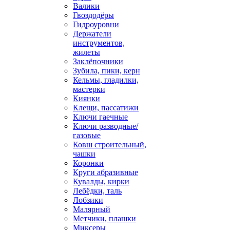
Валики
Гвоздодёры
Гидроуровни
Держатели
инструментов,
жилеты
Заклёпочники
Зубила, пики, керн
Кельмы, гладилки,
мастерки
Киянки
Клещи, пассатижи
Ключи гаечные
Ключи разводные/
газовые
Ковш строительный,
чашки
Коронки
Круги абразивные
Кувалды, кирки
Лебёдки, таль
Лобзики
Малярный
Метчики, плашки
Миксеры