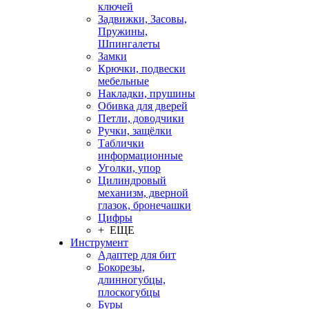
ключей
Задвижки, Засовы,
Пружины,
Шпингалеты
Замки
Крючки, подвески
мебельные
Накладки, прушины
Обивка для дверей
Петли, доводчики
Ручки, защёлки
Таблички
информационные
Уголки, упор
Цилиндровый
механизм, дверной
глазок, бронечашки
Цифры
+ ЕЩЕ
Инструмент
Адаптер для бит
Бокорезы,
длинногубцы,
плоскогубцы
Буры