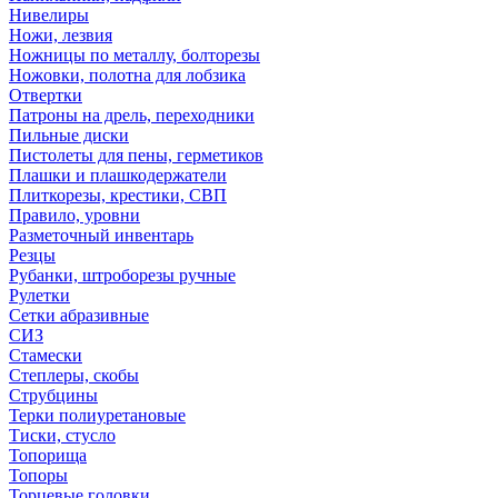
Нивелиры
Ножи, лезвия
Ножницы по металлу, болторезы
Ножовки, полотна для лобзика
Отвертки
Патроны на дрель, переходники
Пильные диски
Пистолеты для пены, герметиков
Плашки и плашкодержатели
Плиткорезы, крестики, СВП
Правило, уровни
Разметочный инвентарь
Резцы
Рубанки, штроборезы ручные
Рулетки
Сетки абразивные
СИЗ
Стамески
Степлеры, скобы
Струбцины
Терки полиуретановые
Тиски, стусло
Топорища
Топоры
Торцевые головки