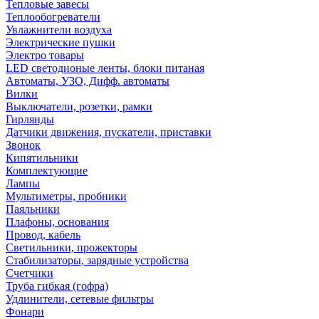
Тепловые завесы
Теплообогреватели
Увлажнители воздуха
Электрические пушки
Электро товары
LED светодионые ленты, блоки питаная
Автоматы, УЗО, Дифф. автоматы
Вилки
Выключатели, розетки, рамки
Гирлянды
Датчики движения, пускатели, приставки
Звонок
Кипятильники
Комплектующие
Лампы
Мультиметры, пробники
Паяльники
Плафоны, основания
Провод, кабель
Светильники, прожекторы
Стабилизаторы, зарядные устройства
Счетчики
Труба гибкая (гофра)
Удлинители, сетевые фильтры
Фонари