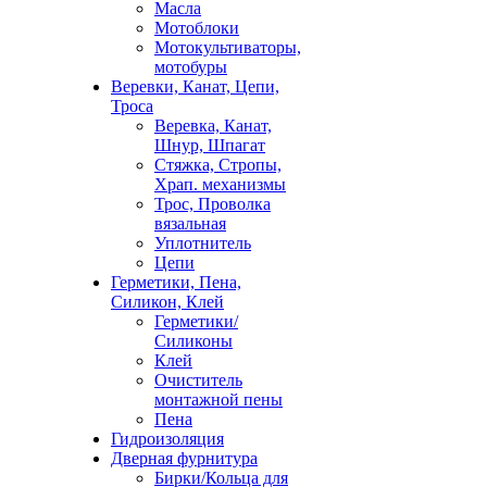
Масла
Мотоблоки
Мотокультиваторы,
мотобуры
Веревки, Канат, Цепи,
Троса
Веревка, Канат,
Шнур, Шпагат
Стяжка, Стропы,
Храп. механизмы
Трос, Проволка
вязальная
Уплотнитель
Цепи
Герметики, Пена,
Силикон, Клей
Герметики/
Силиконы
Клей
Очиститель
монтажной пены
Пена
Гидроизоляция
Дверная фурнитура
Бирки/Кольца для