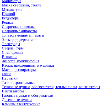
Манометры
Маска сварщика, стёкла
Мундштуки
Припой
Редуктора
Резаки
Сварочная проволка
Сварочные аппараты
сопутствующие аппараты
Электрододержатели
Электроды
Сверла, буры
Спец одежда
Вешалки
Жилеты, комбинезоны
Каски, наколенники, наушники
Маски, респираторы
Очки
Перчатки
Тачки строительные
Тепловые пушки, обогреватели, теплые полы, вентиляторы
Вентиляторы
Газовые пушки и обогреватели
Дизельные пушки
Камины электрические