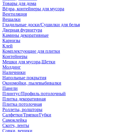
Товары для дома
Вёдра, контейнеры для мусора
Вентиляция
Вешалки
Гладильные доски/Сушилки для белья
Дверная фурнитура
Камины декоративные
Карнизы
Клей
Комплектующие для плитки
Контейнеры
Мешки для мусора,Щетки
Молдинг
Наличники
Напольные покрытия
Окномойки, пылевыбивалки
Панели
Плинтус/Профиль потолочный
Плитка декоративная
Плитка потолочная
Роллеты, ролшторы
Салфетки/Тряпки/Губки
Самоклейка
Скотч, ленты
Совки, веники