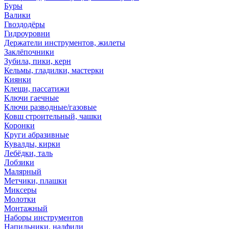
Буры
Валики
Гвоздодёры
Гидроуровни
Держатели инструментов, жилеты
Заклёпочники
Зубила, пики, керн
Кельмы, гладилки, мастерки
Киянки
Клещи, пассатижи
Ключи гаечные
Ключи разводные/газовые
Ковш строительный, чашки
Коронки
Круги абразивные
Кувалды, кирки
Лебёдки, таль
Лобзики
Малярный
Метчики, плашки
Миксеры
Молотки
Монтажный
Наборы инструментов
Напильники, надфили