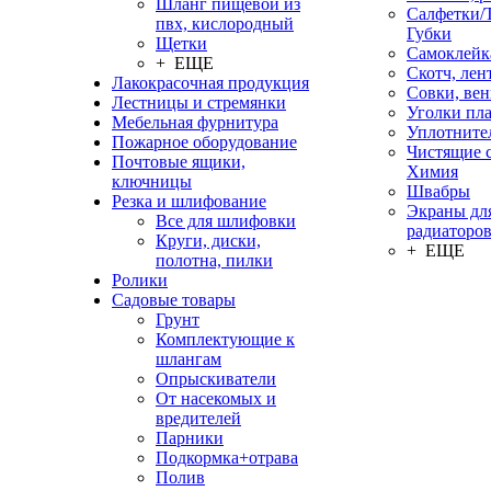
Шланг пищевой из
Салфетки/
пвх, кислородный
Губки
Щетки
Самоклейк
+ ЕЩЕ
Скотч, лен
Лакокрасочная продукция
Совки, ве
Лестницы и стремянки
Уголки пл
Мебельная фурнитура
Уплотните
Пожарное оборудование
Чистящие с
Почтовые ящики,
Химия
ключницы
Швабры
Резка и шлифование
Экраны дл
Все для шлифовки
радиаторо
Круги, диски,
+ ЕЩЕ
полотна, пилки
Ролики
Садовые товары
Грунт
Комплектующие к
шлангам
Опрыскиватели
От насекомых и
вредителей
Парники
Подкормка+отрава
Полив