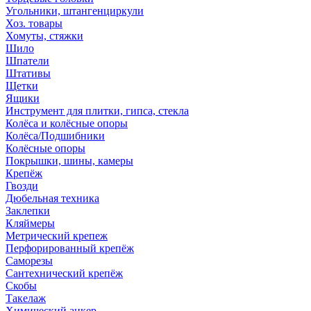
Угольники, штангенциркули
Хоз. товары
Хомуты, стяжки
Шило
Шпатели
Штативы
Щетки
Ящики
Инструмент для плитки, гипса, стекла
Колёса и колёсные опоры
Колёса/Подшибники
Колёсные опоры
Покрышки, шины, камеры
Крепёж
Гвозди
Дюбельная техника
Заклепки
Кляймеры
Метрический крепеж
Перфорированный крепёж
Саморезы
Сантехнический крепёж
Скобы
Такелаж
Химический анкер