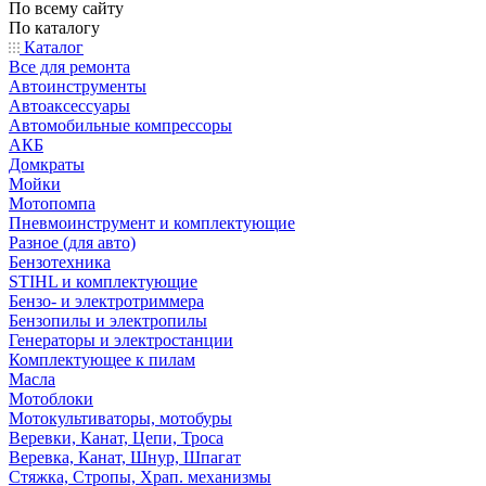
По всему сайту
По каталогу
Каталог
Все для ремонта
Автоинструменты
Автоаксессуары
Автомобильные компрессоры
АКБ
Домкраты
Мойки
Мотопомпа
Пневмоинструмент и комплектующие
Разное (для авто)
Бензотехника
STIHL и комплектующие
Бензо- и электротриммера
Бензопилы и электропилы
Генераторы и электростанции
Комплектующее к пилам
Масла
Мотоблоки
Мотокультиваторы, мотобуры
Веревки, Канат, Цепи, Троса
Веревка, Канат, Шнур, Шпагат
Стяжка, Стропы, Храп. механизмы