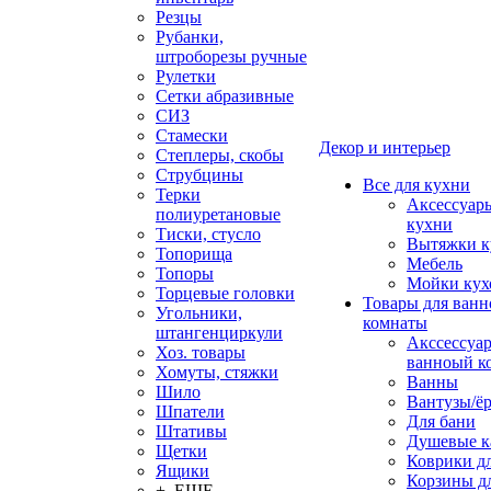
Резцы
Рубанки,
штроборезы ручные
Рулетки
Сетки абразивные
СИЗ
Стамески
Декор и интерьер
Степлеры, скобы
Струбцины
Все для кухни
Терки
Аксессуар
полиуретановые
кухни
Тиски, стусло
Вытяжки к
Топорища
Мебель
Топоры
Мойки кух
Торцевые головки
Товары для ванн
Угольники,
комнаты
штангенциркули
Акссессуа
Хоз. товары
ванноый к
Хомуты, стяжки
Ванны
Шило
Вантузы/ё
Шпатели
Для бани
Штативы
Душевые 
Щетки
Коврики д
Ящики
Корзины дл
+ ЕЩЕ