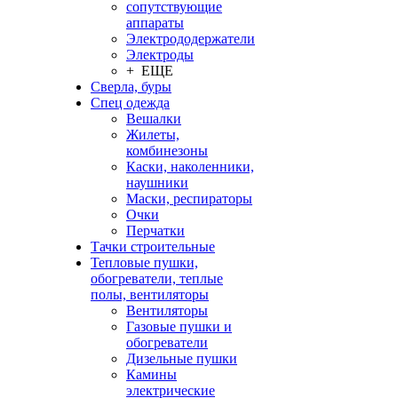
сопутствующие
аппараты
Электрододержатели
Электроды
+ ЕЩЕ
Сверла, буры
Спец одежда
Вешалки
Жилеты,
комбинезоны
Каски, наколенники,
наушники
Маски, респираторы
Очки
Перчатки
Тачки строительные
Тепловые пушки,
обогреватели, теплые
полы, вентиляторы
Вентиляторы
Газовые пушки и
обогреватели
Дизельные пушки
Камины
электрические