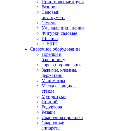
Приствольные круги
Разное
Садовый
инструмент
Семена
Умывальники, лейки
Фигурки садовые
Шланги
+ ЕЩЕ
Сварочное оборудование
Горелки к
баллончику
горелки кровельные
Зажимы, клеммы,
держатели
Манометры
Маска сварщика,
стёкла
Мундштуки
Припой
Редуктора
Резаки
Сварочная проволка
Сварочные
аппараты