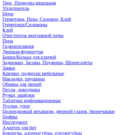
Трос, Проволка вязальная
Уплотнитель
Цепи
Герметики, Пена, Силикон, Клей
Герметики/Силиконы
Клей
Очиститель монтажной пены
Пена
Гидроизоляция
Дверная фурнитура
Бирки/Кольца для ключей
Задвижки, Засовы, Пружины, Шпингалеты
Замки
Крючки, подвески мебельные
Накладки, прушины
Обивка для дверей
Петли, доводчики
Ручки, защёлки
Таблички информационные
Уголки, упор
Цилиндровый механизм, дверной глазок, бронечашки
Цифры
Инструмент
Адаптер для бит
Бокорезы, длинногубцы, плоскогубцы