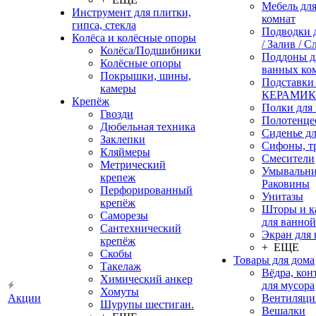
Мебель дл
Инструмент для плитки,
комнат
гипса, стекла
Подводки 
Колёса и колёсные опоры
/ Залив / С
Колёса/Подшибники
Поддоны д
Колёсные опоры
ванных ко
Покрышки, шины,
Подставки
камеры
КЕРАМИ
Крепёж
Полки для
Гвозди
Полотенце
Дюбельная техника
Сиденье дл
Заклепки
Сифоны, т
Кляймеры
Смесители
Метрический
Умывальни
крепеж
Раковины
Перфорированный
Унитазы
крепёж
Шторы и к
Саморезы
для ванной
Сантехнический
Экран для
крепёж
+ ЕЩЕ
Скобы
Товары для дома
Такелаж
Вёдра, ко
Химический анкер
для мусора
Хомуты
Акции
Вентиляци
Шурупы шестиган.
Вешалки