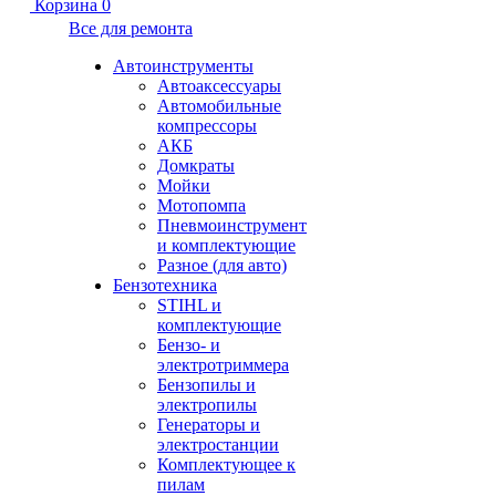
Корзина
0
Все для ремонта
Автоинструменты
Автоаксессуары
Автомобильные
компрессоры
АКБ
Домкраты
Мойки
Мотопомпа
Пневмоинструмент
и комплектующие
Разное (для авто)
Бензотехника
STIHL и
комплектующие
Бензо- и
электротриммера
Бензопилы и
электропилы
Генераторы и
электростанции
Комплектующее к
пилам