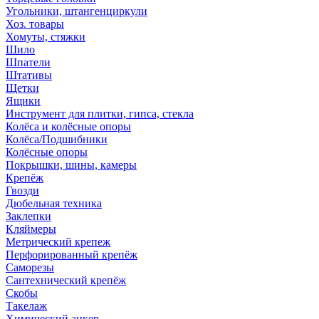
Угольники, штангенциркули
Хоз. товары
Хомуты, стяжки
Шило
Шпатели
Штативы
Щетки
Ящики
Инструмент для плитки, гипса, стекла
Колёса и колёсные опоры
Колёса/Подшибники
Колёсные опоры
Покрышки, шины, камеры
Крепёж
Гвозди
Дюбельная техника
Заклепки
Кляймеры
Метрический крепеж
Перфорированный крепёж
Саморезы
Сантехнический крепёж
Скобы
Такелаж
Химический анкер