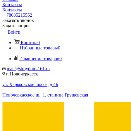
Контакты
Контакты
+78635215552
Заказать звонок
Задать вопрос
Войти
Корзина
0
Избранные товары
0
Сравнение товаров
0
mail@stroydom-161.ru
г. Новочеркасск
ул. Харьковское шоссе, д 4Б
Новочеркасское ш., 1, станица Грушевская