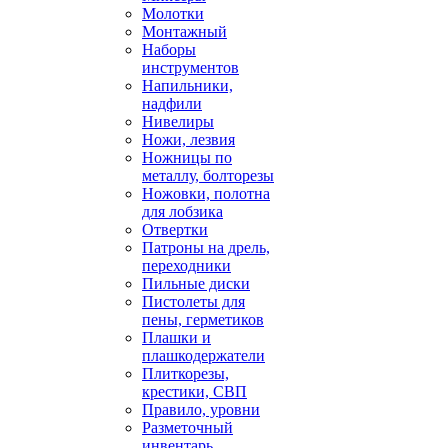
Молотки
Монтажный
Наборы
инструментов
Напильники,
надфили
Нивелиры
Ножи, лезвия
Ножницы по
металлу, болторезы
Ножовки, полотна
для лобзика
Отвертки
Патроны на дрель,
переходники
Пильные диски
Пистолеты для
пены, герметиков
Плашки и
плашкодержатели
Плиткорезы,
крестики, СВП
Правило, уровни
Разметочный
инвентарь