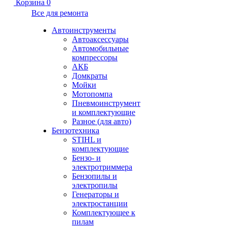
Корзина
0
Все для ремонта
Автоинструменты
Автоаксессуары
Автомобильные
компрессоры
АКБ
Домкраты
Мойки
Мотопомпа
Пневмоинструмент
и комплектующие
Разное (для авто)
Бензотехника
STIHL и
комплектующие
Бензо- и
электротриммера
Бензопилы и
электропилы
Генераторы и
электростанции
Комплектующее к
пилам