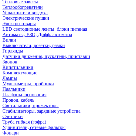
Тепловые завесы
Теплообогреватели
Увлажнители воздуха
Электрические пушки
Электро товары
LED светодионые ленты, блоки питаная
Автоматы, УЗО, Дифф. автоматы
Вилки
Выключатели, розетки, рамки
Гирлянды
Датчики движения, пускатели, приставки
Звонок
Кипятильники
Комплектующие
Лампы
Мультиметры, пробники
Паяльники
Плафоны, основания
Провод, кабель
Светильники, прожекторы
Стабилизаторы, зарядные устройства
Счетчики
Труба гибкая (гофра)
Удлинители, сетевые фильтры
Фонари