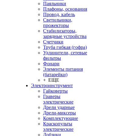
Паяльники
Плафоны, основания
Провод, кабель
Светильники,
прожекторы
Стабилизаторы,
зарядные устройства
Счетчики
Труба гибкая (гофра)
Удлинители, сетевые
фильтры
Фонари
Элементы питания
(батарейки)
+ ЕЩЕ
Электроинструмент
Гайковерты
Граверы
электрические
Дрели ударные
Дрели-миксеры
Комплектующие
Краскопульты
электрические
Лобзики