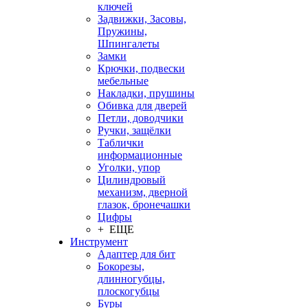
ключей
Задвижки, Засовы,
Пружины,
Шпингалеты
Замки
Крючки, подвески
мебельные
Накладки, прушины
Обивка для дверей
Петли, доводчики
Ручки, защёлки
Таблички
информационные
Уголки, упор
Цилиндровый
механизм, дверной
глазок, бронечашки
Цифры
+ ЕЩЕ
Инструмент
Адаптер для бит
Бокорезы,
длинногубцы,
плоскогубцы
Буры