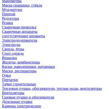
Манометры
Маска сварщика, стёкла
Мундштуки
Припой
Редуктора
Резаки
Сварочная проволка
Сварочные аппараты
сопутствующие аппараты
Электрододержатели
Электроды
Сверла, буры
Спец одежда
Вешалки
Жилеты, комбинезоны
Каски, наколенники, наушники
Маски, респираторы
Очки
Перчатки
Тачки строительные
Тепловые пушки, обогреватели, теплые полы, вентиляторы
Вентиляторы
Газовые пушки и обогреватели
Дизельные пушки
Камины электрические