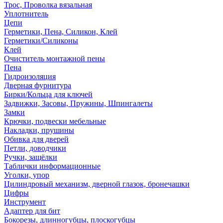
Трос, Проволка вязальная
Уплотнитель
Цепи
Герметики, Пена, Силикон, Клей
Герметики/Силиконы
Клей
Очиститель монтажной пены
Пена
Гидроизоляция
Дверная фурнитура
Бирки/Кольца для ключей
Задвижки, Засовы, Пружины, Шпингалеты
Замки
Крючки, подвески мебельные
Накладки, прушины
Обивка для дверей
Петли, доводчики
Ручки, защёлки
Таблички информационные
Уголки, упор
Цилиндровый механизм, дверной глазок, бронечашки
Цифры
Инструмент
Адаптер для бит
Бокорезы, длинногубцы, плоскогубцы