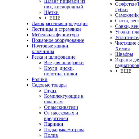
Шланг пищевой из
Салфетки/
пвх, кислородный
Губки
Щетки
Самоклейк
+ ЕЩЕ
Скотч, лен
Лакокрасочная продукция
Совки, ве
Лестницы и стремянки
Уголки пл
Мебельная фурнитура
Уплотните
Пожарное оборудование
Чистящие с
Почтовые ящики,
Химия
ключницы
Швабры
Резка и шлифование
Экраны дл
Все для шлифовки
радиаторо
Круги, диски,
+ ЕЩЕ
полотна, пилки
Ролики
Садовые товары
Грунт
Комплектующие к
шлангам
Опрыскиватели
От насекомых и
вредителей
Парники
Подкормка+отрава
Полив