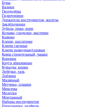
Буры
Валики
Гвоздодёры
Гидроуровни
Держатели инструментов, жилеты
Заклёпочники
Зубила, пики, керн
Кельмы, гладилки, мастерки
Киянки
Клещи, пассатижи
Ключи гаечные
Ключи разводные/газовые
Ковш строительный, чашки
Коронки
Круги абразивные
Кувалды, кирки
Лебёдки, таль
Лобзики
Малярный
Метчики, плашки
Миксеры
Молотки
Монтажный
Наборы инструментов
Напильники, надфили