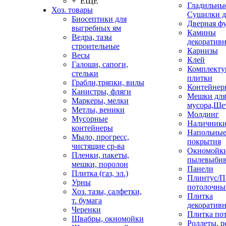
+ ЕЩЕ
Гладильные
Хоз. товары
Сушилки д
Биосептики для
Дверная ф
выгребных ям
Камины
Ведра, тазы
декоратив
строительные
Карнизы
Весы
Клей
Галоши, сапоги,
Комплекту
стельки
плитки
Грабли,тряпки, вилы
Контейнер
Канистры, фляги
Мешки для
Маркеры, мелки
мусора,Ще
Метлы, веники
Молдинг
Мусорные
Наличник
контейнеры
Напольны
Мыло, прогресс,
покрытия
чистящие ср-ва
Окномойки
Пленки, пакеты,
пылевыбив
мешки, поролон
Панели
Плитка (газ, эл.)
Плинтус/П
Урны
потолочны
Хоз. тазы, салфетки,
Плитка
т. бумага
декоративн
Черенки
Плитка по
Швабры, окномойки
Роллеты, 