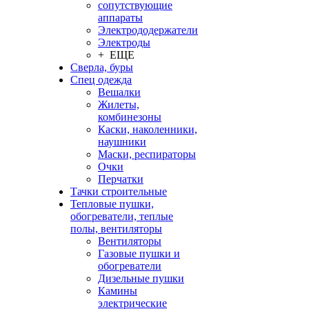
сопутствующие
аппараты
Электрододержатели
Электроды
+ ЕЩЕ
Сверла, буры
Спец одежда
Вешалки
Жилеты,
комбинезоны
Каски, наколенники,
наушники
Маски, респираторы
Очки
Перчатки
Тачки строительные
Тепловые пушки,
обогреватели, теплые
полы, вентиляторы
Вентиляторы
Газовые пушки и
обогреватели
Дизельные пушки
Камины
электрические