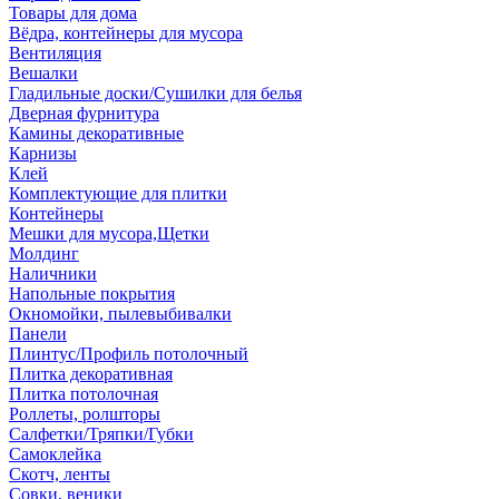
Товары для дома
Вёдра, контейнеры для мусора
Вентиляция
Вешалки
Гладильные доски/Сушилки для белья
Дверная фурнитура
Камины декоративные
Карнизы
Клей
Комплектующие для плитки
Контейнеры
Мешки для мусора,Щетки
Молдинг
Наличники
Напольные покрытия
Окномойки, пылевыбивалки
Панели
Плинтус/Профиль потолочный
Плитка декоративная
Плитка потолочная
Роллеты, ролшторы
Салфетки/Тряпки/Губки
Самоклейка
Скотч, ленты
Совки, веники