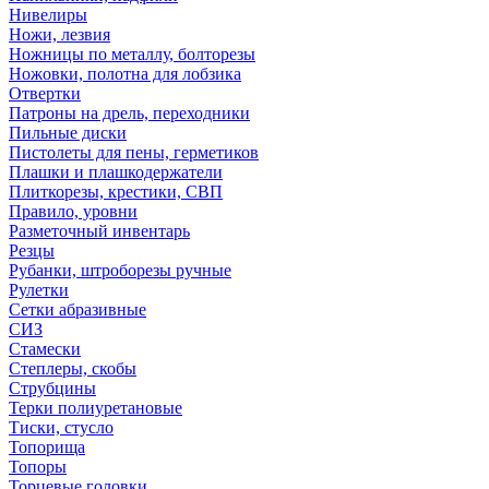
Нивелиры
Ножи, лезвия
Ножницы по металлу, болторезы
Ножовки, полотна для лобзика
Отвертки
Патроны на дрель, переходники
Пильные диски
Пистолеты для пены, герметиков
Плашки и плашкодержатели
Плиткорезы, крестики, СВП
Правило, уровни
Разметочный инвентарь
Резцы
Рубанки, штроборезы ручные
Рулетки
Сетки абразивные
СИЗ
Стамески
Степлеры, скобы
Струбцины
Терки полиуретановые
Тиски, стусло
Топорища
Топоры
Торцевые головки