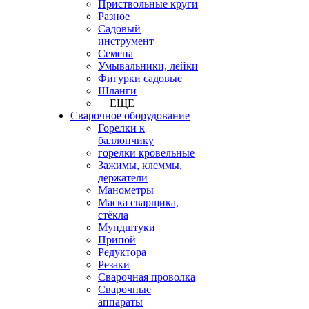
Приствольные круги
Разное
Садовый
инструмент
Семена
Умывальники, лейки
Фигурки садовые
Шланги
+ ЕЩЕ
Сварочное оборудование
Горелки к
баллончику
горелки кровельные
Зажимы, клеммы,
держатели
Манометры
Маска сварщика,
стёкла
Мундштуки
Припой
Редуктора
Резаки
Сварочная проволка
Сварочные
аппараты