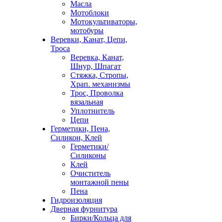
Масла
Мотоблоки
Мотокультиваторы,
мотобуры
Веревки, Канат, Цепи,
Троса
Веревка, Канат,
Шнур, Шпагат
Стяжка, Стропы,
Храп. механизмы
Трос, Проволка
вязальная
Уплотнитель
Цепи
Герметики, Пена,
Силикон, Клей
Герметики/
Силиконы
Клей
Очиститель
монтажной пены
Пена
Гидроизоляция
Дверная фурнитура
Бирки/Кольца для