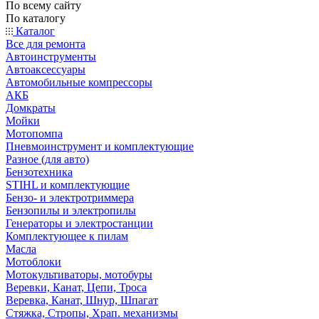
По всему сайту
По каталогу
Каталог
Все для ремонта
Автоинструменты
Автоаксессуары
Автомобильные компрессоры
АКБ
Домкраты
Мойки
Мотопомпа
Пневмоинструмент и комплектующие
Разное (для авто)
Бензотехника
STIHL и комплектующие
Бензо- и электротриммера
Бензопилы и электропилы
Генераторы и электростанции
Комплектующее к пилам
Масла
Мотоблоки
Мотокультиваторы, мотобуры
Веревки, Канат, Цепи, Троса
Веревка, Канат, Шнур, Шпагат
Стяжка, Стропы, Храп. механизмы