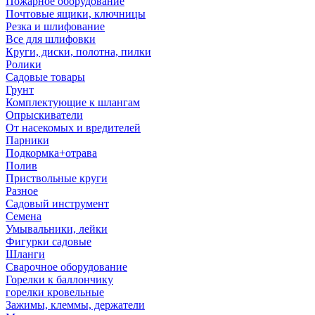
Пожарное оборудование
Почтовые ящики, ключницы
Резка и шлифование
Все для шлифовки
Круги, диски, полотна, пилки
Ролики
Садовые товары
Грунт
Комплектующие к шлангам
Опрыскиватели
От насекомых и вредителей
Парники
Подкормка+отрава
Полив
Приствольные круги
Разное
Садовый инструмент
Семена
Умывальники, лейки
Фигурки садовые
Шланги
Сварочное оборудование
Горелки к баллончику
горелки кровельные
Зажимы, клеммы, держатели