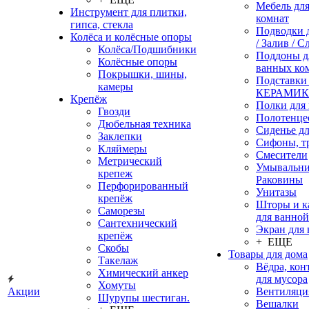
Мебель дл
Инструмент для плитки,
комнат
гипса, стекла
Подводки 
Колёса и колёсные опоры
/ Залив / С
Колёса/Подшибники
Поддоны д
Колёсные опоры
ванных ко
Покрышки, шины,
Подставки
камеры
КЕРАМИ
Крепёж
Полки для
Гвозди
Полотенце
Дюбельная техника
Сиденье дл
Заклепки
Сифоны, т
Кляймеры
Смесители
Метрический
Умывальни
крепеж
Раковины
Перфорированный
Унитазы
крепёж
Шторы и к
Саморезы
для ванной
Сантехнический
Экран для
крепёж
+ ЕЩЕ
Скобы
Товары для дома
Такелаж
Вёдра, ко
Химический анкер
для мусора
Хомуты
Акции
Вентиляци
Шурупы шестиган.
Вешалки