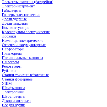
Элементы питания (батарейки)
Электроинструмент
Гайковерты
Граверы электрические
Дрели ударные
Дрели-миксеры
Комплектующие
Краскопульты электрические
Лобзики
Ножницы электрические
Отвертки аккумуляторные
Перфораторы
Плиткорезы
Полировальные машины
Пылесосы
Реноваторы
Рубанки
Станки точильные/заточные
Станки фрезерные
УШМ
Шлифмашина
Электропилы
Шуруповерты
Декор и интерьер
Все для кухни