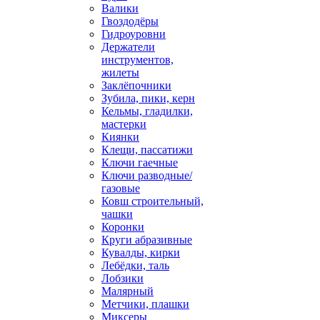
Валики
Гвоздодёры
Гидроуровни
Держатели
инструментов,
жилеты
Заклёпочники
Зубила, пики, керн
Кельмы, гладилки,
мастерки
Киянки
Клещи, пассатижи
Ключи гаечные
Ключи разводные/
газовые
Ковш строительный,
чашки
Коронки
Круги абразивные
Кувалды, кирки
Лебёдки, таль
Лобзики
Малярный
Метчики, плашки
Миксеры