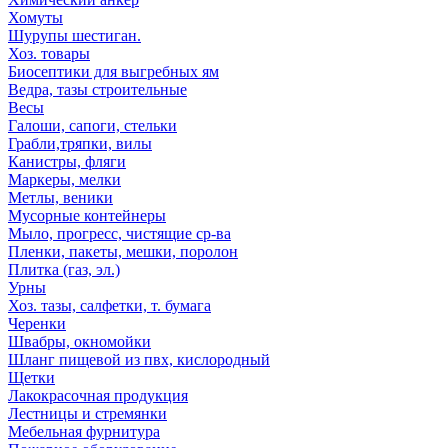
Хомуты
Шурупы шестиган.
Хоз. товары
Биосептики для выгребных ям
Ведра, тазы строительные
Весы
Галоши, сапоги, стельки
Грабли,тряпки, вилы
Канистры, фляги
Маркеры, мелки
Метлы, веники
Мусорные контейнеры
Мыло, прогресс, чистящие ср-ва
Пленки, пакеты, мешки, поролон
Плитка (газ, эл.)
Урны
Хоз. тазы, салфетки, т. бумага
Черенки
Швабры, окномойки
Шланг пищевой из пвх, кислородный
Щетки
Лакокрасочная продукция
Лестницы и стремянки
Мебельная фурнитура