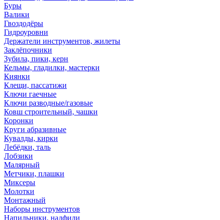
Буры
Валики
Гвоздодёры
Гидроуровни
Держатели инструментов, жилеты
Заклёпочники
Зубила, пики, керн
Кельмы, гладилки, мастерки
Киянки
Клещи, пассатижи
Ключи гаечные
Ключи разводные/газовые
Ковш строительный, чашки
Коронки
Круги абразивные
Кувалды, кирки
Лебёдки, таль
Лобзики
Малярный
Метчики, плашки
Миксеры
Молотки
Монтажный
Наборы инструментов
Напильники, надфили