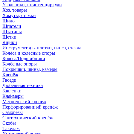
Угольники, штангенциркули
Хоз. товары
Хомуты, стяжки
Шило
Шпатели
Штативы
Щетки
Ящики
Инструмент для плитки, гипса, стекла
Колёса и колёсные опоры
Колёса/Подшибники
Колёсные опоры
Покрышки, шины, камеры
Крепёж
Гвозди
Дюбельная техника
Заклепки
Кляймеры
Метрический крепеж
Перфорированный крепёж
Саморезы
Сантехнический крепёж
Скобы
Такелаж
Химический анкер