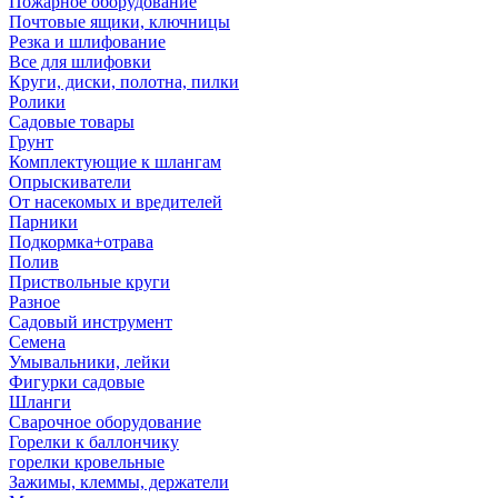
Пожарное оборудование
Почтовые ящики, ключницы
Резка и шлифование
Все для шлифовки
Круги, диски, полотна, пилки
Ролики
Садовые товары
Грунт
Комплектующие к шлангам
Опрыскиватели
От насекомых и вредителей
Парники
Подкормка+отрава
Полив
Приствольные круги
Разное
Садовый инструмент
Семена
Умывальники, лейки
Фигурки садовые
Шланги
Сварочное оборудование
Горелки к баллончику
горелки кровельные
Зажимы, клеммы, держатели