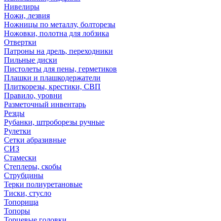
Нивелиры
Ножи, лезвия
Ножницы по металлу, болторезы
Ножовки, полотна для лобзика
Отвертки
Патроны на дрель, переходники
Пильные диски
Пистолеты для пены, герметиков
Плашки и плашкодержатели
Плиткорезы, крестики, СВП
Правило, уровни
Разметочный инвентарь
Резцы
Рубанки, штроборезы ручные
Рулетки
Сетки абразивные
СИЗ
Стамески
Степлеры, скобы
Струбцины
Терки полиуретановые
Тиски, стусло
Топорища
Топоры
Торцевые головки