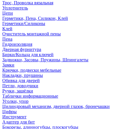
Трос, Проволка вязальная
Уплотнитель
Цепи
Герметики, Пена, Силикон, Клей
Герметики/Силиконы
Клей
Очиститель монтажной пены
Пена
Гидроизоляция
Дверная фурнитура
Бирки/Кольца для ключей
Задвижки, Засовы, Пружины, Шпингалеты
Замки
Крючки, подвески мебельные
Накладки, прушины
Обивка для дверей
Петли, доводчики
Ручки, защёлки
Таблички информационные
Уголки, упор
Цилиндровый механизм, дверной глазок, бронечашки
Цифры
Инструмент
Адаптер для бит
Бокорезы, длинногубцы, плоскогубцы