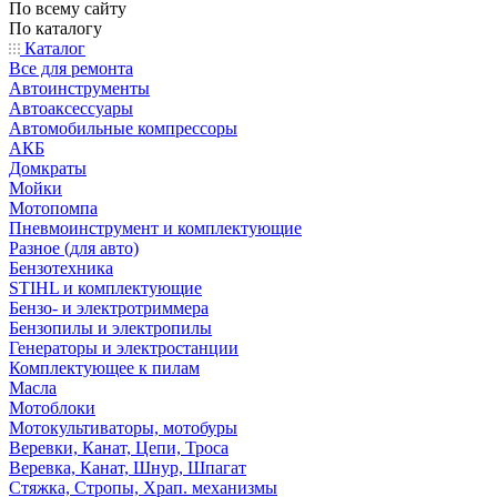
По всему сайту
По каталогу
Каталог
Все для ремонта
Автоинструменты
Автоаксессуары
Автомобильные компрессоры
АКБ
Домкраты
Мойки
Мотопомпа
Пневмоинструмент и комплектующие
Разное (для авто)
Бензотехника
STIHL и комплектующие
Бензо- и электротриммера
Бензопилы и электропилы
Генераторы и электростанции
Комплектующее к пилам
Масла
Мотоблоки
Мотокультиваторы, мотобуры
Веревки, Канат, Цепи, Троса
Веревка, Канат, Шнур, Шпагат
Стяжка, Стропы, Храп. механизмы