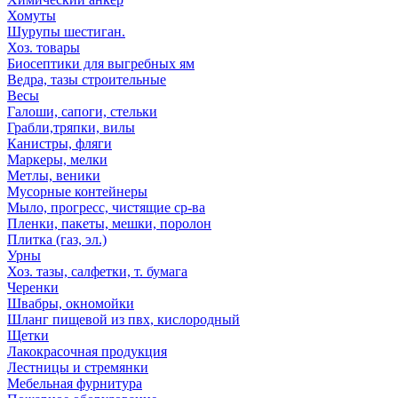
Хомуты
Шурупы шестиган.
Хоз. товары
Биосептики для выгребных ям
Ведра, тазы строительные
Весы
Галоши, сапоги, стельки
Грабли,тряпки, вилы
Канистры, фляги
Маркеры, мелки
Метлы, веники
Мусорные контейнеры
Мыло, прогресс, чистящие ср-ва
Пленки, пакеты, мешки, поролон
Плитка (газ, эл.)
Урны
Хоз. тазы, салфетки, т. бумага
Черенки
Швабры, окномойки
Шланг пищевой из пвх, кислородный
Щетки
Лакокрасочная продукция
Лестницы и стремянки
Мебельная фурнитура