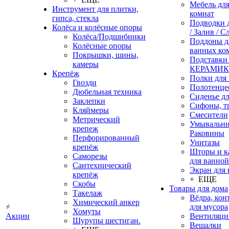
Мебель дл
Инструмент для плитки,
комнат
гипса, стекла
Подводки 
Колёса и колёсные опоры
/ Залив / С
Колёса/Подшибники
Поддоны д
Колёсные опоры
ванных ко
Покрышки, шины,
Подставки
камеры
КЕРАМИ
Крепёж
Полки для
Гвозди
Полотенце
Дюбельная техника
Сиденье дл
Заклепки
Сифоны, т
Кляймеры
Смесители
Метрический
Умывальни
крепеж
Раковины
Перфорированный
Унитазы
крепёж
Шторы и к
Саморезы
для ванной
Сантехнический
Экран для
крепёж
+ ЕЩЕ
Скобы
Товары для дома
Такелаж
Вёдра, ко
Химический анкер
для мусора
Хомуты
Акции
Вентиляци
Шурупы шестиган.
Вешалки