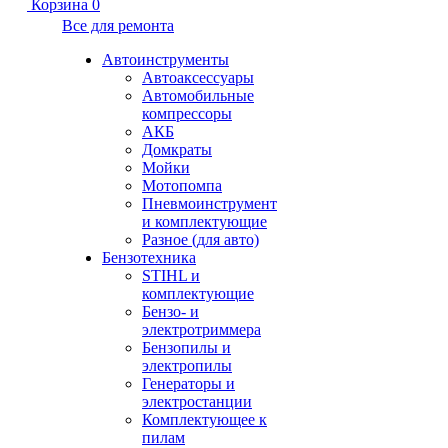
Корзина
0
Все для ремонта
Автоинструменты
Автоаксессуары
Автомобильные
компрессоры
АКБ
Домкраты
Мойки
Мотопомпа
Пневмоинструмент
и комплектующие
Разное (для авто)
Бензотехника
STIHL и
комплектующие
Бензо- и
электротриммера
Бензопилы и
электропилы
Генераторы и
электростанции
Комплектующее к
пилам