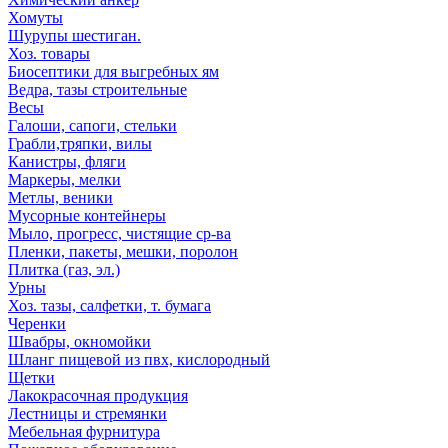
Хомуты
Шурупы шестиган.
Хоз. товары
Биосептики для выгребных ям
Ведра, тазы строительные
Весы
Галоши, сапоги, стельки
Грабли,тряпки, вилы
Канистры, фляги
Маркеры, мелки
Метлы, веники
Мусорные контейнеры
Мыло, прогресс, чистящие ср-ва
Пленки, пакеты, мешки, поролон
Плитка (газ, эл.)
Урны
Хоз. тазы, салфетки, т. бумага
Черенки
Швабры, окномойки
Шланг пищевой из пвх, кислородный
Щетки
Лакокрасочная продукция
Лестницы и стремянки
Мебельная фурнитура