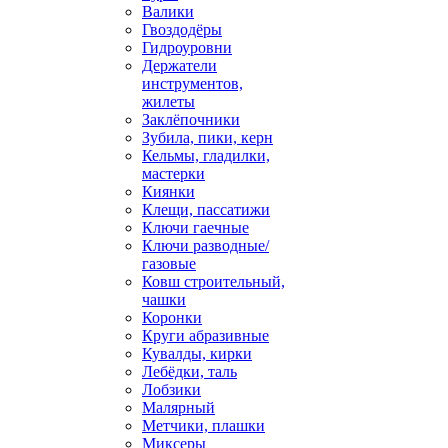
Валики
Гвоздодёры
Гидроуровни
Держатели
инструментов,
жилеты
Заклёпочники
Зубила, пики, керн
Кельмы, гладилки,
мастерки
Киянки
Клещи, пассатижи
Ключи гаечные
Ключи разводные/
газовые
Ковш строительный,
чашки
Коронки
Круги абразивные
Кувалды, кирки
Лебёдки, таль
Лобзики
Малярный
Метчики, плашки
Миксеры