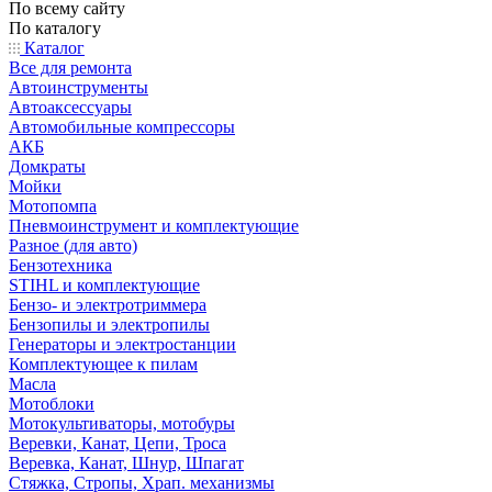
По всему сайту
По каталогу
Каталог
Все для ремонта
Автоинструменты
Автоаксессуары
Автомобильные компрессоры
АКБ
Домкраты
Мойки
Мотопомпа
Пневмоинструмент и комплектующие
Разное (для авто)
Бензотехника
STIHL и комплектующие
Бензо- и электротриммера
Бензопилы и электропилы
Генераторы и электростанции
Комплектующее к пилам
Масла
Мотоблоки
Мотокультиваторы, мотобуры
Веревки, Канат, Цепи, Троса
Веревка, Канат, Шнур, Шпагат
Стяжка, Стропы, Храп. механизмы