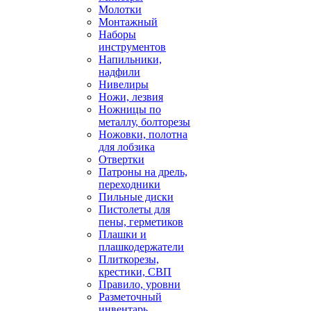
Молотки
Монтажный
Наборы
инструментов
Напильники,
надфили
Нивелиры
Ножи, лезвия
Ножницы по
металлу, болторезы
Ножовки, полотна
для лобзика
Отвертки
Патроны на дрель,
переходники
Пильные диски
Пистолеты для
пены, герметиков
Плашки и
плашкодержатели
Плиткорезы,
крестики, СВП
Правило, уровни
Разметочный
инвентарь