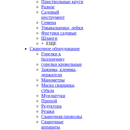
Приствольные круги
Разное
Садовый
инструмент
Семена
Умывальники, лейки
Фигурки садовые
Шланги
+ ЕЩЕ
Сварочное оборудование
Горелки к
баллончику
горелки кровельные
Зажимы, клеммы,
держатели
Манометры
Маска сварщика,
стёкла
Мундштуки
Припой
Редуктора
Резаки
Сварочная проволка
Сварочные
аппараты