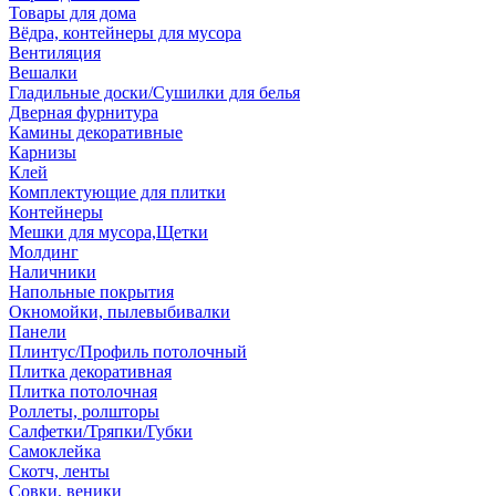
Товары для дома
Вёдра, контейнеры для мусора
Вентиляция
Вешалки
Гладильные доски/Сушилки для белья
Дверная фурнитура
Камины декоративные
Карнизы
Клей
Комплектующие для плитки
Контейнеры
Мешки для мусора,Щетки
Молдинг
Наличники
Напольные покрытия
Окномойки, пылевыбивалки
Панели
Плинтус/Профиль потолочный
Плитка декоративная
Плитка потолочная
Роллеты, ролшторы
Салфетки/Тряпки/Губки
Самоклейка
Скотч, ленты
Совки, веники