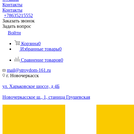
Контакты
Контакты
+78635215552
Заказать звонок
Задать вопрос
Войти
Корзина
0
Избранные товары
0
Сравнение товаров
0
mail@stroydom-161.ru
г. Новочеркасск
ул. Харьковское шоссе, д 4Б
Новочеркасское ш., 1, станица Грушевская