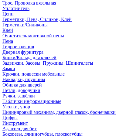
Трос, Проволка вязальная
Уплотнитель
Цепи
Герметики, Пена, Силикон, Клей
Герметики/Силиконы
Клей
Очиститель монтажной пены
Пена
Гидроизоляция
Дверная фурнитура
Бирки/Кольца для ключей
Задвижки, Засовы, Пружины, Шпингалеты
Замки
Крючки, подвески мебельные
Накладки, прушины
Обивка для дверей
Петли, доводчики
Ручки, защёлки
Таблички информационные
Уголки, упор
Цилиндровый механизм, дверной глазок, бронечашки
Цифры
Инструмент
Адаптер для бит
Бокорезы, длинногубцы, плоскогубцы