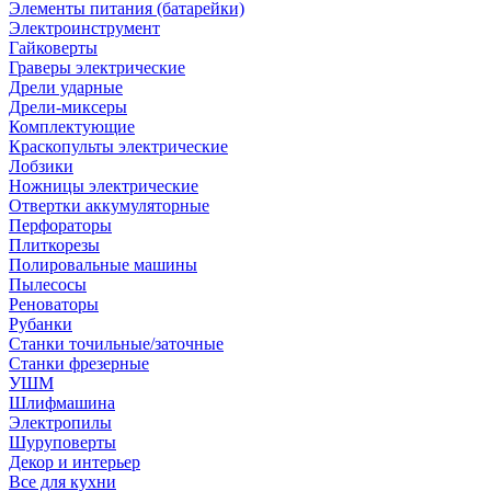
Элементы питания (батарейки)
Электроинструмент
Гайковерты
Граверы электрические
Дрели ударные
Дрели-миксеры
Комплектующие
Краскопульты электрические
Лобзики
Ножницы электрические
Отвертки аккумуляторные
Перфораторы
Плиткорезы
Полировальные машины
Пылесосы
Реноваторы
Рубанки
Станки точильные/заточные
Станки фрезерные
УШМ
Шлифмашина
Электропилы
Шуруповерты
Декор и интерьер
Все для кухни