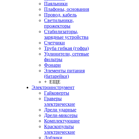
Паяльники
Плафоны, основания
Провод, кабель
Светильники,
прожекторы
Стабилизаторы,
зарядные устройства
Счетчики
Труба гибкая (гофра)
Удлинители, сетевые
фильтры
Фонари
Элементы питания
(батарейки)
+ ЕЩЕ
Электроинструмент
Гайковерты
Граверы
электрические
Дрели ударные
Дрели-миксеры
Комплектующие
Краскопульты
электрические
Лобзики