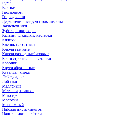
Буры
Валики
Гвоздодёры
Гидроуровни
Держатели инструментов, жилеты
Заклёпочники
Зубила, пики, керн
Кельмы, гладилки, мастерки
Киянки
Клещи, пассатижи
Ключи гаечные
Ключи разводные/газовые
Ковш строительный, чашки
Коронки
Круги абразивные
Кувалды, кирки
Лебёдки, таль
Лобзики
Малярный
Метчики, плашки
Миксеры
Молотки
Монтажный
Наборы инструментов
Напильники, надфили