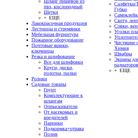
Шланг пищевой из
Салфетки/
пвх, кислородный
Губки
Щетки
Самоклейк
+ ЕЩЕ
Скотч, лен
Лакокрасочная продукция
Совки, ве
Лестницы и стремянки
Уголки пл
Мебельная фурнитура
Уплотните
Пожарное оборудование
Чистящие с
Почтовые ящики,
Химия
ключницы
Швабры
Резка и шлифование
Экраны дл
Все для шлифовки
радиаторо
Круги, диски,
+ ЕЩЕ
полотна, пилки
Ролики
Садовые товары
Грунт
Комплектующие к
шлангам
Опрыскиватели
От насекомых и
вредителей
Парники
Подкормка+отрава
Полив