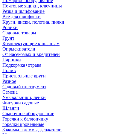
Пожарное оборудование
Почтовые ящики, ключницы
Резка и шлифование
Все для шлифовки
Круги, диски, полотна, пилки
Ролики
Садовые товары
Грунт
Комплектующие к шлангам
Опрыскиватели
От насекомых и вредителей
Парники
Подкормка+отрава
Полив
Приствольные круги
Разное
Садовый инструмент
Семена
Умывальники, лейки
Фигурки садовые
Шланги
Сварочное оборудование
Горелки к баллончику
горелки кровельные
Зажимы, клеммы, держатели