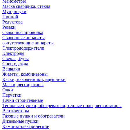
Манометры
Маска сварщика, стёкла
Мундштуки
Припой
Редуктора
Резаки
Сварочная проволка
Сварочные аппараты
сопутствующие аппараты
Электрододержатели
Электроды
Сверла, буры
Спец одежда
Вешалки
Жилеты, комбинезоны
Каски, наколенники, наушники
Маски, респираторы
Очки
Перчатки
Тачки строительные
Тепловые пушки, обогреватели, теплые полы, вентиляторы
Вентиляторы
Газовые пушки и обогреватели
Дизельные пушки
Камины электрические