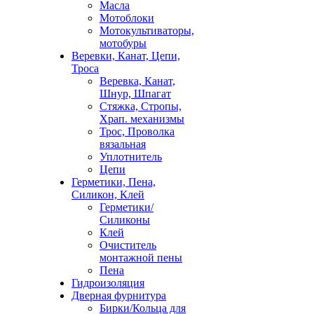
Масла
Мотоблоки
Мотокультиваторы,
мотобуры
Веревки, Канат, Цепи,
Троса
Веревка, Канат,
Шнур, Шпагат
Стяжка, Стропы,
Храп. механизмы
Трос, Проволка
вязальная
Уплотнитель
Цепи
Герметики, Пена,
Силикон, Клей
Герметики/
Силиконы
Клей
Очиститель
монтажной пены
Пена
Гидроизоляция
Дверная фурнитура
Бирки/Кольца для