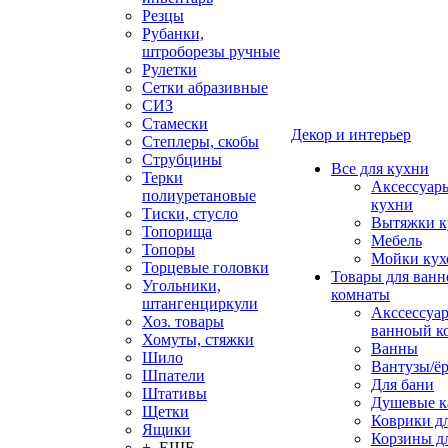
Резцы
Рубанки,
штроборезы ручные
Рулетки
Сетки абразивные
СИЗ
Стамески
Декор и интерьер
Степлеры, скобы
Струбцины
Все для кухни
Терки
Аксессуар
полиуретановые
кухни
Тиски, стусло
Вытяжки к
Топорища
Мебель
Топоры
Мойки кух
Торцевые головки
Товары для ванн
Угольники,
комнаты
штангенциркули
Акссессуа
Хоз. товары
ванноый к
Хомуты, стяжки
Ванны
Шило
Вантузы/ё
Шпатели
Для бани
Штативы
Душевые 
Щетки
Коврики д
Ящики
Корзины дл
+ ЕЩЕ