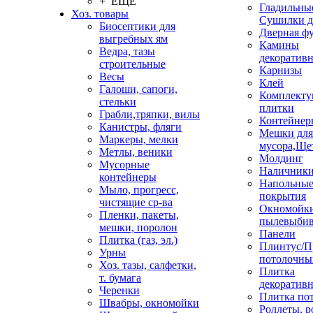
+ ЕЩЕ
Гладильные
Хоз. товары
Сушилки д
Биосептики для
Дверная ф
выгребных ям
Камины
Ведра, тазы
декоратив
строительные
Карнизы
Весы
Клей
Галоши, сапоги,
Комплекту
стельки
плитки
Грабли,тряпки, вилы
Контейнер
Канистры, фляги
Мешки для
Маркеры, мелки
мусора,Ще
Метлы, веники
Молдинг
Мусорные
Наличник
контейнеры
Напольны
Мыло, прогресс,
покрытия
чистящие ср-ва
Окномойки
Пленки, пакеты,
пылевыбив
мешки, поролон
Панели
Плитка (газ, эл.)
Плинтус/П
Урны
потолочны
Хоз. тазы, салфетки,
Плитка
т. бумага
декоративн
Черенки
Плитка по
Швабры, окномойки
Роллеты, 