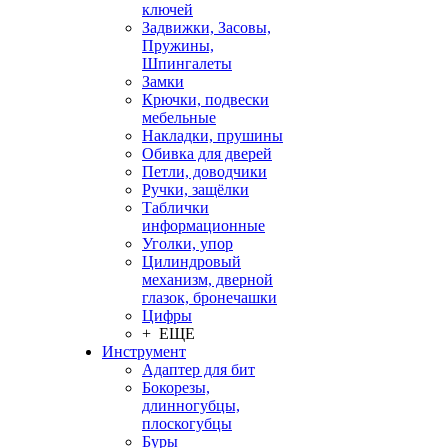
ключей
Задвижки, Засовы,
Пружины,
Шпингалеты
Замки
Крючки, подвески
мебельные
Накладки, прушины
Обивка для дверей
Петли, доводчики
Ручки, защёлки
Таблички
информационные
Уголки, упор
Цилиндровый
механизм, дверной
глазок, бронечашки
Цифры
+ ЕЩЕ
Инструмент
Адаптер для бит
Бокорезы,
длинногубцы,
плоскогубцы
Буры