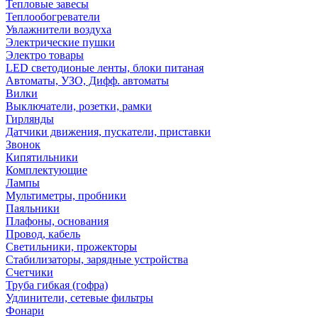
Тепловые завесы
Теплообогреватели
Увлажнители воздуха
Электрические пушки
Электро товары
LED светодионые ленты, блоки питаная
Автоматы, УЗО, Дифф. автоматы
Вилки
Выключатели, розетки, рамки
Гирлянды
Датчики движения, пускатели, приставки
Звонок
Кипятильники
Комплектующие
Лампы
Мультиметры, пробники
Паяльники
Плафоны, основания
Провод, кабель
Светильники, прожекторы
Стабилизаторы, зарядные устройства
Счетчики
Труба гибкая (гофра)
Удлинители, сетевые фильтры
Фонари