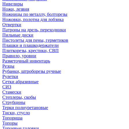
Нивелиры
Ножи, лезвия
Ножницы по металлу, болторезы
Ножовки, полотна для лобзика
Отвертки
Патроны на дрель, переходники
Пильные диски
Пистолеты для пены, герметиков
Плашки и плашкодержатели
Плиткорезы, крестики, СВП
Правило, уровни
Разметочный инвентарь
Резцы
Рубанки, штроборезы ручные
Рулетки
Сетки абразивные
СИЗ
Стамески
Степлеры, скобы
Струбцины
Терки полиуретановые
Тиски, стусло
Топорища
Топоры
Торцевые головки