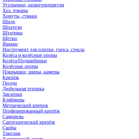
Угольники, штангенциркули
Хоз. товары
Хомуты, стяжки
Шило
Шпатели
Штативы
Щетки
Ящики
Инструмент для плитки, гипса, стекла
Колёса и колёсные опоры
Колёса/Подшибники
Колёсные опоры
Покрышки, шины, камеры
Крепёж
Гвозди
Дюбельная техника
Заклепки
Кляймеры
Метрический крепеж
Перфорированный крепёж
Саморезы
Сантехнический крепёж
Скобы
Такелаж
Химический анкер