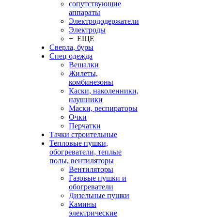
сопутствующие
аппараты
Электрододержатели
Электроды
+ ЕЩЕ
Сверла, буры
Спец одежда
Вешалки
Жилеты,
комбинезоны
Каски, наколенники,
наушники
Маски, респираторы
Очки
Перчатки
Тачки строительные
Тепловые пушки,
обогреватели, теплые
полы, вентиляторы
Вентиляторы
Газовые пушки и
обогреватели
Дизельные пушки
Камины
электрические