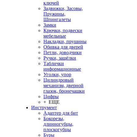
ключей
Задвижки, Засовы,
Пружины,
Шпингалеты
Замки
Крючки, подвески
мебельные
Накладки, прушины
Обивка для дверей
Петли, доводчики
Ручки, защёлки
Таблички
информационные
Уголки, упор
Цилиндровый
механизм, дверной
глазок, бронечашки
Цифры
+ ЕЩЕ
Инструмент
Адаптер для бит
Бокорезы,
длинногубцы,
плоскогубцы
Буры