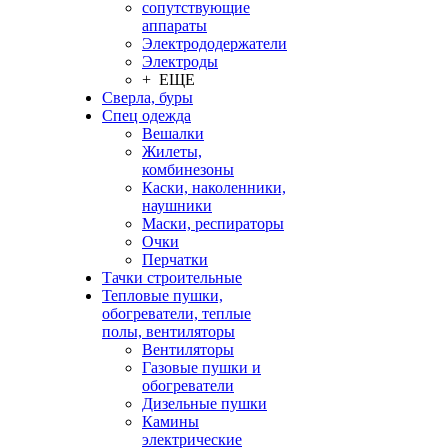
сопутствующие
аппараты
Электрододержатели
Электроды
+ ЕЩЕ
Сверла, буры
Спец одежда
Вешалки
Жилеты,
комбинезоны
Каски, наколенники,
наушники
Маски, респираторы
Очки
Перчатки
Тачки строительные
Тепловые пушки,
обогреватели, теплые
полы, вентиляторы
Вентиляторы
Газовые пушки и
обогреватели
Дизельные пушки
Камины
электрические