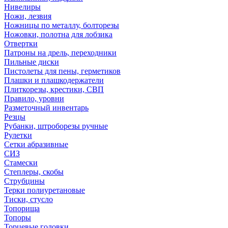
Нивелиры
Ножи, лезвия
Ножницы по металлу, болторезы
Ножовки, полотна для лобзика
Отвертки
Патроны на дрель, переходники
Пильные диски
Пистолеты для пены, герметиков
Плашки и плашкодержатели
Плиткорезы, крестики, СВП
Правило, уровни
Разметочный инвентарь
Резцы
Рубанки, штроборезы ручные
Рулетки
Сетки абразивные
СИЗ
Стамески
Степлеры, скобы
Струбцины
Терки полиуретановые
Тиски, стусло
Топорища
Топоры
Торцевые головки