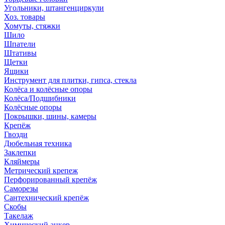
Угольники, штангенциркули
Хоз. товары
Хомуты, стяжки
Шило
Шпатели
Штативы
Щетки
Ящики
Инструмент для плитки, гипса, стекла
Колёса и колёсные опоры
Колёса/Подшибники
Колёсные опоры
Покрышки, шины, камеры
Крепёж
Гвозди
Дюбельная техника
Заклепки
Кляймеры
Метрический крепеж
Перфорированный крепёж
Саморезы
Сантехнический крепёж
Скобы
Такелаж
Химический анкер