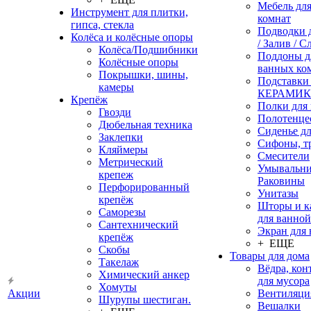
Мебель дл
Инструмент для плитки,
комнат
гипса, стекла
Подводки 
Колёса и колёсные опоры
/ Залив / С
Колёса/Подшибники
Поддоны д
Колёсные опоры
ванных ко
Покрышки, шины,
Подставки
камеры
КЕРАМИ
Крепёж
Полки для
Гвозди
Полотенце
Дюбельная техника
Сиденье дл
Заклепки
Сифоны, т
Кляймеры
Смесители
Метрический
Умывальни
крепеж
Раковины
Перфорированный
Унитазы
крепёж
Шторы и к
Саморезы
для ванной
Сантехнический
Экран для
крепёж
+ ЕЩЕ
Скобы
Товары для дома
Такелаж
Вёдра, ко
Химический анкер
для мусора
Хомуты
Акции
Вентиляци
Шурупы шестиган.
Вешалки