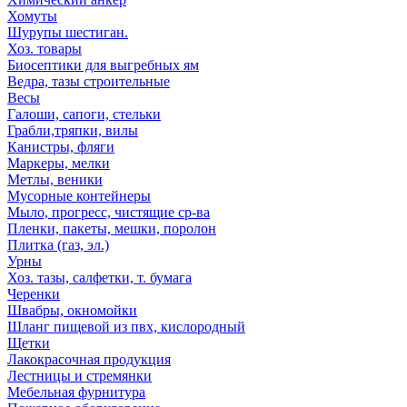
Хомуты
Шурупы шестиган.
Хоз. товары
Биосептики для выгребных ям
Ведра, тазы строительные
Весы
Галоши, сапоги, стельки
Грабли,тряпки, вилы
Канистры, фляги
Маркеры, мелки
Метлы, веники
Мусорные контейнеры
Мыло, прогресс, чистящие ср-ва
Пленки, пакеты, мешки, поролон
Плитка (газ, эл.)
Урны
Хоз. тазы, салфетки, т. бумага
Черенки
Швабры, окномойки
Шланг пищевой из пвх, кислородный
Щетки
Лакокрасочная продукция
Лестницы и стремянки
Мебельная фурнитура