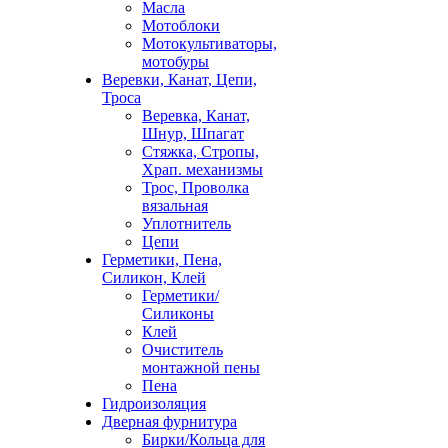
Масла
Мотоблоки
Мотокультиваторы,
мотобуры
Веревки, Канат, Цепи,
Троса
Веревка, Канат,
Шнур, Шпагат
Стяжка, Стропы,
Храп. механизмы
Трос, Проволка
вязальная
Уплотнитель
Цепи
Герметики, Пена,
Силикон, Клей
Герметики/
Силиконы
Клей
Очиститель
монтажной пены
Пена
Гидроизоляция
Дверная фурнитура
Бирки/Кольца для