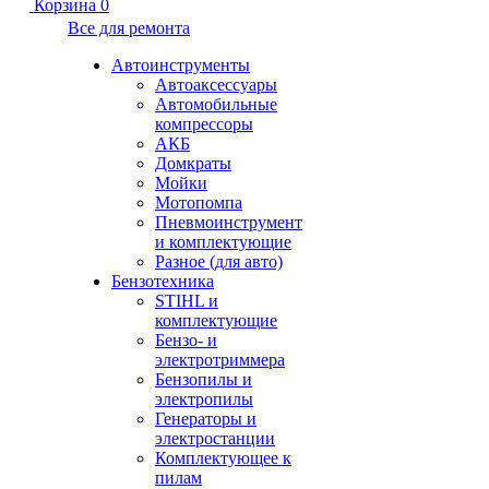
Корзина
0
Все для ремонта
Автоинструменты
Автоаксессуары
Автомобильные
компрессоры
АКБ
Домкраты
Мойки
Мотопомпа
Пневмоинструмент
и комплектующие
Разное (для авто)
Бензотехника
STIHL и
комплектующие
Бензо- и
электротриммера
Бензопилы и
электропилы
Генераторы и
электростанции
Комплектующее к
пилам