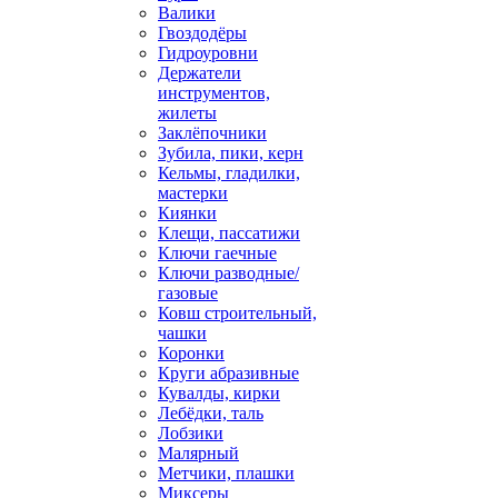
Валики
Гвоздодёры
Гидроуровни
Держатели
инструментов,
жилеты
Заклёпочники
Зубила, пики, керн
Кельмы, гладилки,
мастерки
Киянки
Клещи, пассатижи
Ключи гаечные
Ключи разводные/
газовые
Ковш строительный,
чашки
Коронки
Круги абразивные
Кувалды, кирки
Лебёдки, таль
Лобзики
Малярный
Метчики, плашки
Миксеры