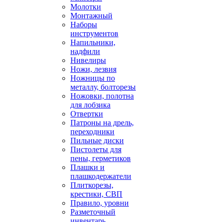
Молотки
Монтажный
Наборы
инструментов
Напильники,
надфили
Нивелиры
Ножи, лезвия
Ножницы по
металлу, болторезы
Ножовки, полотна
для лобзика
Отвертки
Патроны на дрель,
переходники
Пильные диски
Пистолеты для
пены, герметиков
Плашки и
плашкодержатели
Плиткорезы,
крестики, СВП
Правило, уровни
Разметочный
инвентарь