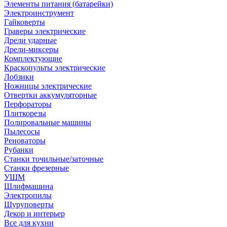
Элементы питания (батарейки)
Электроинструмент
Гайковерты
Граверы электрические
Дрели ударные
Дрели-миксеры
Комплектующие
Краскопульты электрические
Лобзики
Ножницы электрические
Отвертки аккумуляторные
Перфораторы
Плиткорезы
Полировальные машины
Пылесосы
Реноваторы
Рубанки
Станки точильные/заточные
Станки фрезерные
УШМ
Шлифмашина
Электропилы
Шуруповерты
Декор и интерьер
Все для кухни