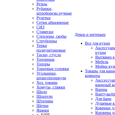
Резцы
Рубанки,
штроборезы ручные
Рулетки
Сетки абразивные
СИЗ
Стамески
Декор и интерьер
Степлеры, скобы
Струбцины
Все для кухни
Терки
Аксессуар
полиуретановые
кухни
Тиски, стусло
Вытяжки к
Топорища
Мебель
Топоры
Мойки кух
Торцевые головки
Товары для ванн
Угольники,
комнаты
штангенциркули
Акссессуа
Хоз. товары
ванноый к
Хомуты, стяжки
Ванны
Шило
Вантузы/ё
Шпатели
Для бани
Штативы
Душевые 
Щетки
Коврики д
Ящики
Корзины дл
+ ЕЩЕ