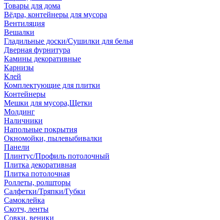
Товары для дома
Вёдра, контейнеры для мусора
Вентиляция
Вешалки
Гладильные доски/Сушилки для белья
Дверная фурнитура
Камины декоративные
Карнизы
Клей
Комплектующие для плитки
Контейнеры
Мешки для мусора,Щетки
Молдинг
Наличники
Напольные покрытия
Окномойки, пылевыбивалки
Панели
Плинтус/Профиль потолочный
Плитка декоративная
Плитка потолочная
Роллеты, ролшторы
Салфетки/Тряпки/Губки
Самоклейка
Скотч, ленты
Совки, веники