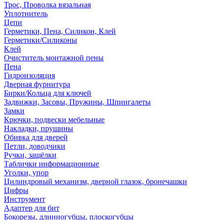
Трос, Проволка вязальная
Уплотнитель
Цепи
Герметики, Пена, Силикон, Клей
Герметики/Силиконы
Клей
Очиститель монтажной пены
Пена
Гидроизоляция
Дверная фурнитура
Бирки/Кольца для ключей
Задвижки, Засовы, Пружины, Шпингалеты
Замки
Крючки, подвески мебельные
Накладки, прушины
Обивка для дверей
Петли, доводчики
Ручки, защёлки
Таблички информационные
Уголки, упор
Цилиндровый механизм, дверной глазок, бронечашки
Цифры
Инструмент
Адаптер для бит
Бокорезы, длинногубцы, плоскогубцы