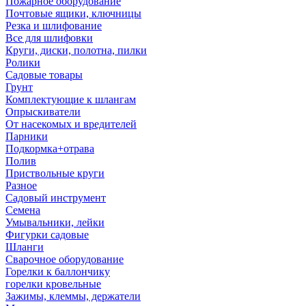
Пожарное оборудование
Почтовые ящики, ключницы
Резка и шлифование
Все для шлифовки
Круги, диски, полотна, пилки
Ролики
Садовые товары
Грунт
Комплектующие к шлангам
Опрыскиватели
От насекомых и вредителей
Парники
Подкормка+отрава
Полив
Приствольные круги
Разное
Садовый инструмент
Семена
Умывальники, лейки
Фигурки садовые
Шланги
Сварочное оборудование
Горелки к баллончику
горелки кровельные
Зажимы, клеммы, держатели