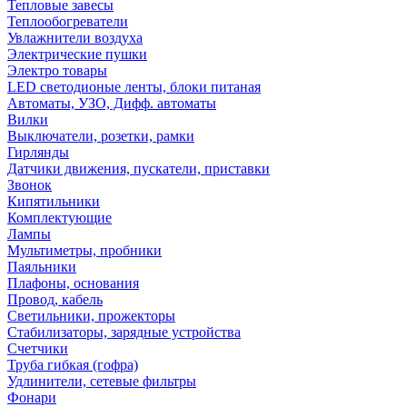
Тепловые завесы
Теплообогреватели
Увлажнители воздуха
Электрические пушки
Электро товары
LED светодионые ленты, блоки питаная
Автоматы, УЗО, Дифф. автоматы
Вилки
Выключатели, розетки, рамки
Гирлянды
Датчики движения, пускатели, приставки
Звонок
Кипятильники
Комплектующие
Лампы
Мультиметры, пробники
Паяльники
Плафоны, основания
Провод, кабель
Светильники, прожекторы
Стабилизаторы, зарядные устройства
Счетчики
Труба гибкая (гофра)
Удлинители, сетевые фильтры
Фонари