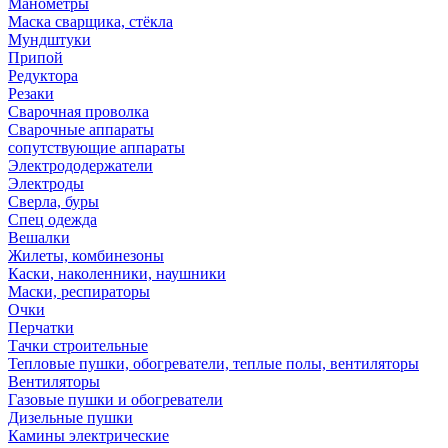
Манометры
Маска сварщика, стёкла
Мундштуки
Припой
Редуктора
Резаки
Сварочная проволка
Сварочные аппараты
сопутствующие аппараты
Электрододержатели
Электроды
Сверла, буры
Спец одежда
Вешалки
Жилеты, комбинезоны
Каски, наколенники, наушники
Маски, респираторы
Очки
Перчатки
Тачки строительные
Тепловые пушки, обогреватели, теплые полы, вентиляторы
Вентиляторы
Газовые пушки и обогреватели
Дизельные пушки
Камины электрические