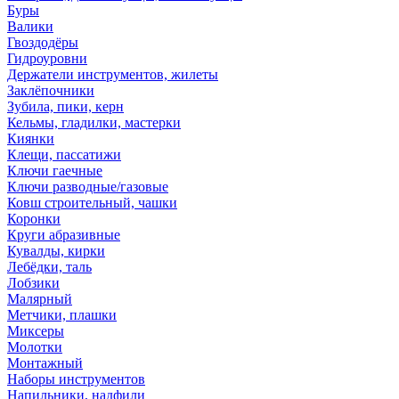
Буры
Валики
Гвоздодёры
Гидроуровни
Держатели инструментов, жилеты
Заклёпочники
Зубила, пики, керн
Кельмы, гладилки, мастерки
Киянки
Клещи, пассатижи
Ключи гаечные
Ключи разводные/газовые
Ковш строительный, чашки
Коронки
Круги абразивные
Кувалды, кирки
Лебёдки, таль
Лобзики
Малярный
Метчики, плашки
Миксеры
Молотки
Монтажный
Наборы инструментов
Напильники, надфили