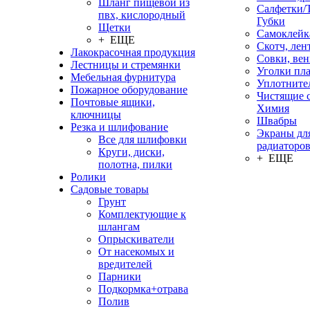
Шланг пищевой из
Салфетки/
пвх, кислородный
Губки
Щетки
Самоклейк
+ ЕЩЕ
Скотч, лен
Лакокрасочная продукция
Совки, ве
Лестницы и стремянки
Уголки пл
Мебельная фурнитура
Уплотните
Пожарное оборудование
Чистящие с
Почтовые ящики,
Химия
ключницы
Швабры
Резка и шлифование
Экраны дл
Все для шлифовки
радиаторо
Круги, диски,
+ ЕЩЕ
полотна, пилки
Ролики
Садовые товары
Грунт
Комплектующие к
шлангам
Опрыскиватели
От насекомых и
вредителей
Парники
Подкормка+отрава
Полив