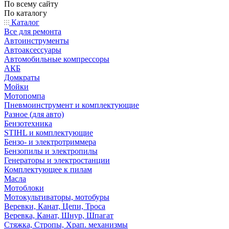
По всему сайту
По каталогу
Каталог
Все для ремонта
Автоинструменты
Автоаксессуары
Автомобильные компрессоры
АКБ
Домкраты
Мойки
Мотопомпа
Пневмоинструмент и комплектующие
Разное (для авто)
Бензотехника
STIHL и комплектующие
Бензо- и электротриммера
Бензопилы и электропилы
Генераторы и электростанции
Комплектующее к пилам
Масла
Мотоблоки
Мотокультиваторы, мотобуры
Веревки, Канат, Цепи, Троса
Веревка, Канат, Шнур, Шпагат
Стяжка, Стропы, Храп. механизмы