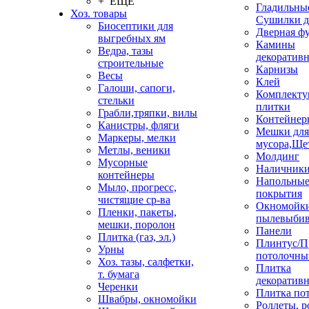
+ ЕЩЕ
Гладильные
Хоз. товары
Сушилки д
Биосептики для
Дверная ф
выгребных ям
Камины
Ведра, тазы
декоратив
строительные
Карнизы
Весы
Клей
Галоши, сапоги,
Комплекту
стельки
плитки
Грабли,тряпки, вилы
Контейнер
Канистры, фляги
Мешки для
Маркеры, мелки
мусора,Ще
Метлы, веники
Молдинг
Мусорные
Наличник
контейнеры
Напольны
Мыло, прогресс,
покрытия
чистящие ср-ва
Окномойки
Пленки, пакеты,
пылевыбив
мешки, поролон
Панели
Плитка (газ, эл.)
Плинтус/П
Урны
потолочны
Хоз. тазы, салфетки,
Плитка
т. бумага
декоративн
Черенки
Плитка по
Швабры, окномойки
Роллеты, 