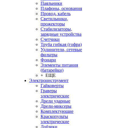
Паяльники
Плафоны, основания
Провод, кабель
Светильники,
прожекторы
Стабилизаторы,
зарядные устройства
Счетчики
Труба гибкая (гофра)
Удлинители, сетевые
фильтры
Фонари
Элементы питания
(батарейки)
+ ЕЩЕ
Электроинструмент
Гайковерты
Граверы
электрические
Дрели ударные
Дрели-миксеры
Комплектующие
Краскопульты
электрические
Лобзики