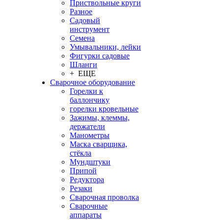
Приствольные круги
Разное
Садовый
инструмент
Семена
Умывальники, лейки
Фигурки садовые
Шланги
+ ЕЩЕ
Сварочное оборудование
Горелки к
баллончику
горелки кровельные
Зажимы, клеммы,
держатели
Манометры
Маска сварщика,
стёкла
Мундштуки
Припой
Редуктора
Резаки
Сварочная проволка
Сварочные
аппараты