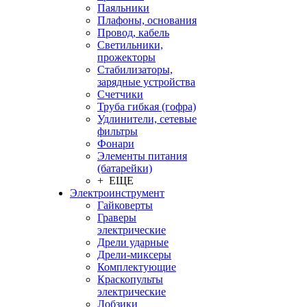
Паяльники
Плафоны, основания
Провод, кабель
Светильники,
прожекторы
Стабилизаторы,
зарядные устройства
Счетчики
Труба гибкая (гофра)
Удлинители, сетевые
фильтры
Фонари
Элементы питания
(батарейки)
+ ЕЩЕ
Электроинструмент
Гайковерты
Граверы
электрические
Дрели ударные
Дрели-миксеры
Комплектующие
Краскопульты
электрические
Лобзики