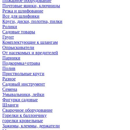
Пожарное оборудование
Почтовые ящики, ключницы
Резка и шлифование
Все для шлифовки
Круги, диски, полотна, пилки
Ролики
Садовые товары
Грунт
Комплектующие к шлангам
Опрыскиватели
От насекомых и вредителей
Парники
Подкормка+отрава
Полив
Приствольные круги
Разное
Садовый инструмент
Семена
Умывальники, лейки
Фигурки садовые
Шланги
Сварочное оборудование
Горелки к баллончику
горелки кровельные
Зажимы, клеммы, держатели