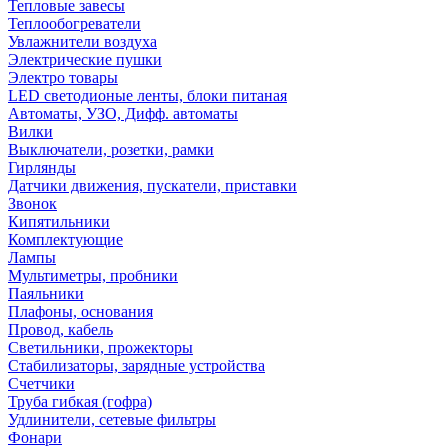
Тепловые завесы
Теплообогреватели
Увлажнители воздуха
Электрические пушки
Электро товары
LED светодионые ленты, блоки питаная
Автоматы, УЗО, Дифф. автоматы
Вилки
Выключатели, розетки, рамки
Гирлянды
Датчики движения, пускатели, приставки
Звонок
Кипятильники
Комплектующие
Лампы
Мультиметры, пробники
Паяльники
Плафоны, основания
Провод, кабель
Светильники, прожекторы
Стабилизаторы, зарядные устройства
Счетчики
Труба гибкая (гофра)
Удлинители, сетевые фильтры
Фонари