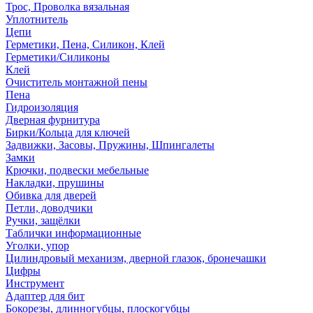
Трос, Проволка вязальная
Уплотнитель
Цепи
Герметики, Пена, Силикон, Клей
Герметики/Силиконы
Клей
Очиститель монтажной пены
Пена
Гидроизоляция
Дверная фурнитура
Бирки/Кольца для ключей
Задвижки, Засовы, Пружины, Шпингалеты
Замки
Крючки, подвески мебельные
Накладки, прушины
Обивка для дверей
Петли, доводчики
Ручки, защёлки
Таблички информационные
Уголки, упор
Цилиндровый механизм, дверной глазок, бронечашки
Цифры
Инструмент
Адаптер для бит
Бокорезы, длинногубцы, плоскогубцы