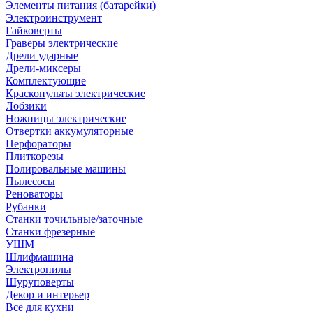
Элементы питания (батарейки)
Электроинструмент
Гайковерты
Граверы электрические
Дрели ударные
Дрели-миксеры
Комплектующие
Краскопульты электрические
Лобзики
Ножницы электрические
Отвертки аккумуляторные
Перфораторы
Плиткорезы
Полировальные машины
Пылесосы
Реноваторы
Рубанки
Станки точильные/заточные
Станки фрезерные
УШМ
Шлифмашина
Электропилы
Шуруповерты
Декор и интерьер
Все для кухни