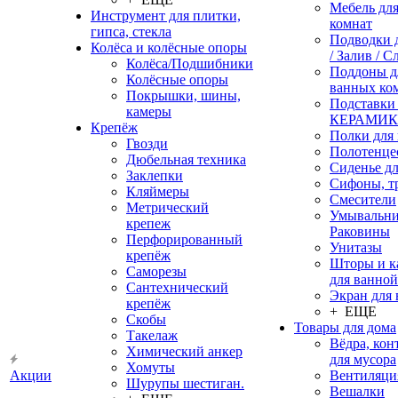
Мебель дл
Инструмент для плитки,
комнат
гипса, стекла
Подводки 
Колёса и колёсные опоры
/ Залив / С
Колёса/Подшибники
Поддоны д
Колёсные опоры
ванных ко
Покрышки, шины,
Подставки
камеры
КЕРАМИ
Крепёж
Полки для
Гвозди
Полотенце
Дюбельная техника
Сиденье дл
Заклепки
Сифоны, т
Кляймеры
Смесители
Метрический
Умывальни
крепеж
Раковины
Перфорированный
Унитазы
крепёж
Шторы и к
Саморезы
для ванной
Сантехнический
Экран для
крепёж
+ ЕЩЕ
Скобы
Товары для дома
Такелаж
Вёдра, ко
Химический анкер
для мусора
Хомуты
Акции
Вентиляци
Шурупы шестиган.
Вешалки