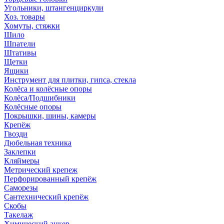
Угольники, штангенциркули
Хоз. товары
Хомуты, стяжки
Шило
Шпатели
Штативы
Щетки
Ящики
Инструмент для плитки, гипса, стекла
Колёса и колёсные опоры
Колёса/Подшибники
Колёсные опоры
Покрышки, шины, камеры
Крепёж
Гвозди
Дюбельная техника
Заклепки
Кляймеры
Метрический крепеж
Перфорированный крепёж
Саморезы
Сантехнический крепёж
Скобы
Такелаж
Химический анкер