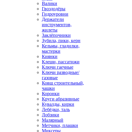
Валики
Гвоздодёры
Гидроуровни
Держатели
инструментов,
жилеты
Заклёпочники
Зубила, пики, керн
Кельмы, гладилки,
мастерки
Киянки
Клещи, пассатижи
Ключи гаечные
Ключи разводные/
газовые
Ковш строительный,
чашки
Коронки
Круги абразивные
Кувалды, кирки
Лебёдки, таль
Лобзики
Малярный
Метчики, плашки
Миксеры