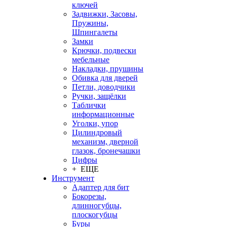
ключей
Задвижки, Засовы,
Пружины,
Шпингалеты
Замки
Крючки, подвески
мебельные
Накладки, прушины
Обивка для дверей
Петли, доводчики
Ручки, защёлки
Таблички
информационные
Уголки, упор
Цилиндровый
механизм, дверной
глазок, бронечашки
Цифры
+ ЕЩЕ
Инструмент
Адаптер для бит
Бокорезы,
длинногубцы,
плоскогубцы
Буры