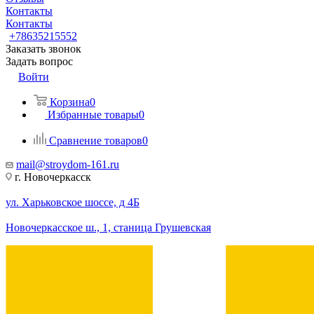
Контакты
Контакты
+78635215552
Заказать звонок
Задать вопрос
Войти
Корзина
0
Избранные товары
0
Сравнение товаров
0
mail@stroydom-161.ru
г. Новочеркасск
ул. Харьковское шоссе, д 4Б
Новочеркасское ш., 1, станица Грушевская