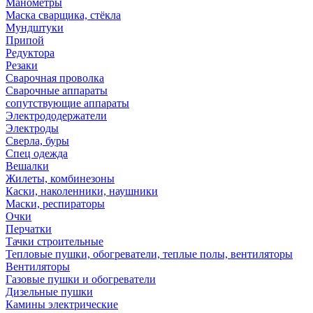
Манометры
Маска сварщика, стёкла
Мундштуки
Припой
Редуктора
Резаки
Сварочная проволка
Сварочные аппараты
сопутствующие аппараты
Электрододержатели
Электроды
Сверла, буры
Спец одежда
Вешалки
Жилеты, комбинезоны
Каски, наколенники, наушники
Маски, респираторы
Очки
Перчатки
Тачки строительные
Тепловые пушки, обогреватели, теплые полы, вентиляторы
Вентиляторы
Газовые пушки и обогреватели
Дизельные пушки
Камины электрические