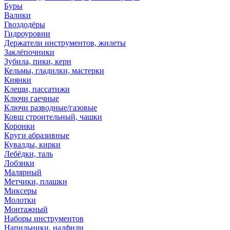
Буры
Валики
Гвоздодёры
Гидроуровни
Держатели инструментов, жилеты
Заклёпочники
Зубила, пики, керн
Кельмы, гладилки, мастерки
Киянки
Клещи, пассатижи
Ключи гаечные
Ключи разводные/газовые
Ковш строительный, чашки
Коронки
Круги абразивные
Кувалды, кирки
Лебёдки, таль
Лобзики
Малярный
Метчики, плашки
Миксеры
Молотки
Монтажный
Наборы инструментов
Напильники, надфили