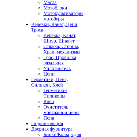
Масла
Мотоблоки
Мотокультиваторы,
мотобуры
Веревки, Канат, Цепи,
Троса
Веревка, Канат,
Шнур, Шпагат
Стяжка, Стропы,
Храп. механизмы
Трос, Проволка
вязальная
Уплотнитель
Цепи
Герметики, Пена,
Силикон, Клей
Герметики/
Силиконы
Клей
Очиститель
монтажной пены
Пена
Гидроизоляция
Дверная фурнитура
Бирки/Кольца для