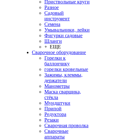
Приствольные круги
Разное
Садовый
инструмент
Семена
Умывальники, лейки
Фигурки садовые
Шланги
+ ЕЩЕ
Сварочное оборудование
Горелки к
баллончику
горелки кровельные
Зажимы, клеммы,
держатели
Манометры
Маска сварщика,
стёкла
Мундштуки
Припой
Редуктора
Резаки
Сварочная проволка
Сварочные
аппараты