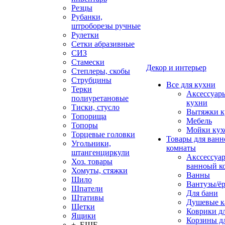
Резцы
Рубанки,
штроборезы ручные
Рулетки
Сетки абразивные
СИЗ
Стамески
Декор и интерьер
Степлеры, скобы
Струбцины
Все для кухни
Терки
Аксессуар
полиуретановые
кухни
Тиски, стусло
Вытяжки к
Топорища
Мебель
Топоры
Мойки кух
Торцевые головки
Товары для ванн
Угольники,
комнаты
штангенциркули
Акссессуа
Хоз. товары
ванноый к
Хомуты, стяжки
Ванны
Шило
Вантузы/ё
Шпатели
Для бани
Штативы
Душевые 
Щетки
Коврики д
Ящики
Корзины дл
+ ЕЩЕ