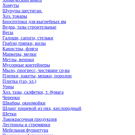
Хомуты
Шурупы шестиган.
Хоз. товары
Биосептики для выгребных ям
Ведра, тазы строительные
Весы
Галоши, сапоги, стельки
Грабли,тряпки, вилы
Канистры, фляги
Маркеры, мелки
Метлы, веники
Мусорные контейнеры
Мыло, прогресс, чистящие ср-ва
Пленки, пакеты, мешки, поролон
Плитка (газ, эл.)
Урны
Хоз. тазы, салфетки, т. бумага
Черенки
Швабры, окномойки
Шланг пищевой из пвх, кислородный
Щетки
Лакокрасочная продукция
Лестницы и стремянки
Мебельная фурнитура