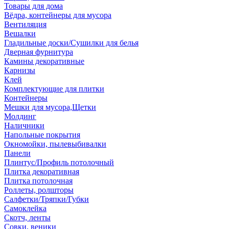
Товары для дома
Вёдра, контейнеры для мусора
Вентиляция
Вешалки
Гладильные доски/Сушилки для белья
Дверная фурнитура
Камины декоративные
Карнизы
Клей
Комплектующие для плитки
Контейнеры
Мешки для мусора,Щетки
Молдинг
Наличники
Напольные покрытия
Окномойки, пылевыбивалки
Панели
Плинтус/Профиль потолочный
Плитка декоративная
Плитка потолочная
Роллеты, ролшторы
Салфетки/Тряпки/Губки
Самоклейка
Скотч, ленты
Совки, веники