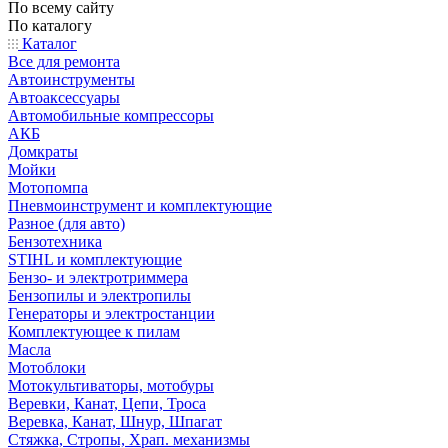
По всему сайту
По каталогу
Каталог
Все для ремонта
Автоинструменты
Автоаксессуары
Автомобильные компрессоры
АКБ
Домкраты
Мойки
Мотопомпа
Пневмоинструмент и комплектующие
Разное (для авто)
Бензотехника
STIHL и комплектующие
Бензо- и электротриммера
Бензопилы и электропилы
Генераторы и электростанции
Комплектующее к пилам
Масла
Мотоблоки
Мотокультиваторы, мотобуры
Веревки, Канат, Цепи, Троса
Веревка, Канат, Шнур, Шпагат
Стяжка, Стропы, Храп. механизмы