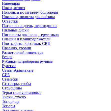
Нивелиры
Ножи, лезвия
Ножницы по металлу, болторезы
Ножовки, полотна для лобзика
Отвертки
Патроны на дрель, переходники
Пильные диски
Пистолеты для пены, герметиков
Плашки и плашкодержатели
Плиткорезы, крестики, СВП
Правило, уровни
Разметочный инвентарь
Резцы
Рубанки, штроборезы ручные
Рулетки
Сетки абразивные
СИЗ
Стамески
Степлеры, скобы
Струбцины
Терки полиуретановые
Тиски, стусло
Топорища
Топоры
Торцевые головки