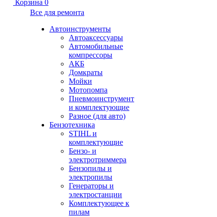
Корзина
0
Все для ремонта
Автоинструменты
Автоаксессуары
Автомобильные
компрессоры
АКБ
Домкраты
Мойки
Мотопомпа
Пневмоинструмент
и комплектующие
Разное (для авто)
Бензотехника
STIHL и
комплектующие
Бензо- и
электротриммера
Бензопилы и
электропилы
Генераторы и
электростанции
Комплектующее к
пилам