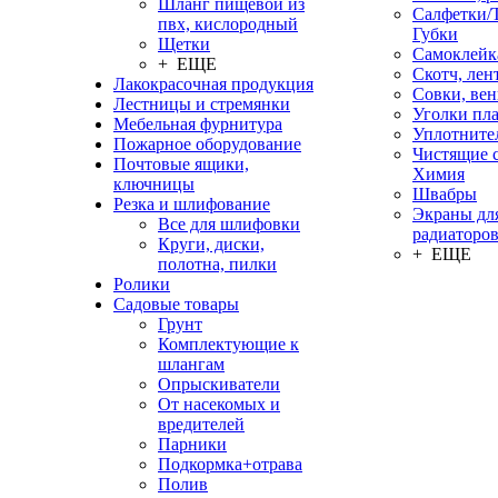
Шланг пищевой из
Салфетки/
пвх, кислородный
Губки
Щетки
Самоклейк
+ ЕЩЕ
Скотч, лен
Лакокрасочная продукция
Совки, ве
Лестницы и стремянки
Уголки пл
Мебельная фурнитура
Уплотните
Пожарное оборудование
Чистящие с
Почтовые ящики,
Химия
ключницы
Швабры
Резка и шлифование
Экраны дл
Все для шлифовки
радиаторо
Круги, диски,
+ ЕЩЕ
полотна, пилки
Ролики
Садовые товары
Грунт
Комплектующие к
шлангам
Опрыскиватели
От насекомых и
вредителей
Парники
Подкормка+отрава
Полив