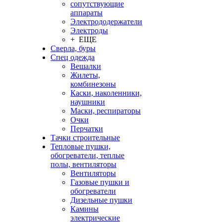
сопутствующие
аппараты
Электрододержатели
Электроды
+ ЕЩЕ
Сверла, буры
Спец одежда
Вешалки
Жилеты,
комбинезоны
Каски, наколенники,
наушники
Маски, респираторы
Очки
Перчатки
Тачки строительные
Тепловые пушки,
обогреватели, теплые
полы, вентиляторы
Вентиляторы
Газовые пушки и
обогреватели
Дизельные пушки
Камины
электрические