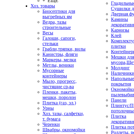
+ ЕЩЕ
Гладильные
Хоз. товары
Сушилки д
Биосептики для
Дверная ф
выгребных ям
Камины
Ведра, тазы
декоратив
строительные
Карнизы
Весы
Клей
Галоши, сапоги,
Комплекту
стельки
плитки
Грабли,тряпки, вилы
Контейнер
Канистры, фляги
Мешки для
Маркеры, мелки
мусора,Ще
Метлы, веники
Молдинг
Мусорные
Наличник
контейнеры
Напольны
Мыло, прогресс,
покрытия
чистящие ср-ва
Окномойки
Пленки, пакеты,
пылевыбив
мешки, поролон
Панели
Плитка (газ, эл.)
Плинтус/П
Урны
потолочны
Хоз. тазы, салфетки,
Плитка
т. бумага
декоративн
Черенки
Плитка по
Швабры, окномойки
Роллеты, 