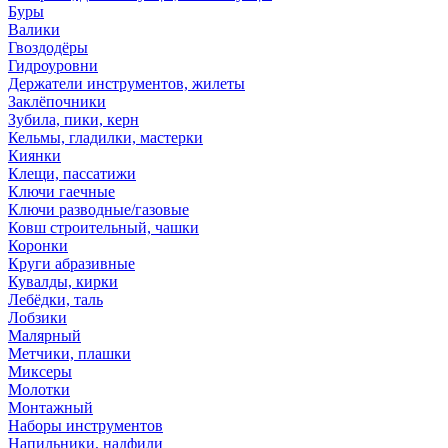
Буры
Валики
Гвоздодёры
Гидроуровни
Держатели инструментов, жилеты
Заклёпочники
Зубила, пики, керн
Кельмы, гладилки, мастерки
Киянки
Клещи, пассатижи
Ключи гаечные
Ключи разводные/газовые
Ковш строительный, чашки
Коронки
Круги абразивные
Кувалды, кирки
Лебёдки, таль
Лобзики
Малярный
Метчики, плашки
Миксеры
Молотки
Монтажный
Наборы инструментов
Напильники, надфили