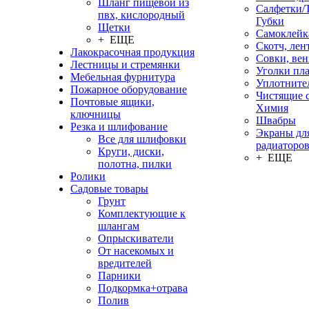
Шланг пищевой из
Салфетки/
пвх, кислородный
Губки
Щетки
Самоклейк
+ ЕЩЕ
Скотч, лен
Лакокрасочная продукция
Совки, ве
Лестницы и стремянки
Уголки пл
Мебельная фурнитура
Уплотните
Пожарное оборудование
Чистящие с
Почтовые ящики,
Химия
ключницы
Швабры
Резка и шлифование
Экраны дл
Все для шлифовки
радиаторо
Круги, диски,
+ ЕЩЕ
полотна, пилки
Ролики
Садовые товары
Грунт
Комплектующие к
шлангам
Опрыскиватели
От насекомых и
вредителей
Парники
Подкормка+отрава
Полив