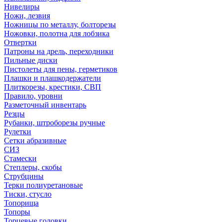
Нивелиры
Ножи, лезвия
Ножницы по металлу, болторезы
Ножовки, полотна для лобзика
Отвертки
Патроны на дрель, переходники
Пильные диски
Пистолеты для пены, герметиков
Плашки и плашкодержатели
Плиткорезы, крестики, СВП
Правило, уровни
Разметочный инвентарь
Резцы
Рубанки, штроборезы ручные
Рулетки
Сетки абразивные
СИЗ
Стамески
Степлеры, скобы
Струбцины
Терки полиуретановые
Тиски, стусло
Топорища
Топоры
Торцевые головки