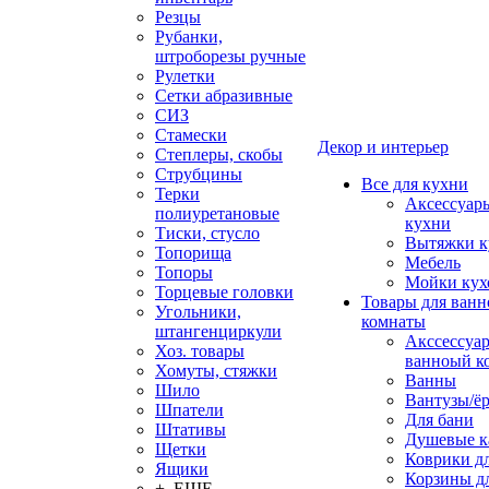
Резцы
Рубанки,
штроборезы ручные
Рулетки
Сетки абразивные
СИЗ
Стамески
Декор и интерьер
Степлеры, скобы
Струбцины
Все для кухни
Терки
Аксессуар
полиуретановые
кухни
Тиски, стусло
Вытяжки к
Топорища
Мебель
Топоры
Мойки кух
Торцевые головки
Товары для ванн
Угольники,
комнаты
штангенциркули
Акссессуа
Хоз. товары
ванноый к
Хомуты, стяжки
Ванны
Шило
Вантузы/ё
Шпатели
Для бани
Штативы
Душевые 
Щетки
Коврики д
Ящики
Корзины дл
+ ЕЩЕ