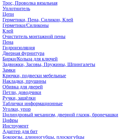
Трос, Проволка вязальная
Уплотнитель
Цепи
Герметики, Пена, Силикон, Клей
Герметики/Силиконы
Клей
Очиститель монтажной пены
Пена
Гидроизоляция
Дверная фурнитура
Бирки/Кольца для ключей
Задвижки, Засовы, Пружины, Шпингалеты
Замки
Крючки, подвески мебельные
Накладки, прушины
Обивка для дверей
Петли, доводчики
Ручки, защёлки
Таблички информационные
Уголки, упор
Цилиндровый механизм, дверной глазок, бронечашки
Цифры
Инструмент
Адаптер для бит
Бокорезы, длинногубцы, плоскогубцы