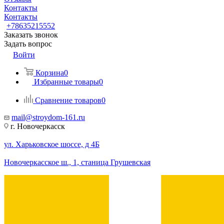
Контакты
Контакты
+78635215552
Заказать звонок
Задать вопрос
Войти
Корзина
0
Избранные товары
0
Сравнение товаров
0
mail@stroydom-161.ru
г. Новочеркасск
ул. Харьковское шоссе, д 4Б
Новочеркасское ш., 1, станица Грушевская