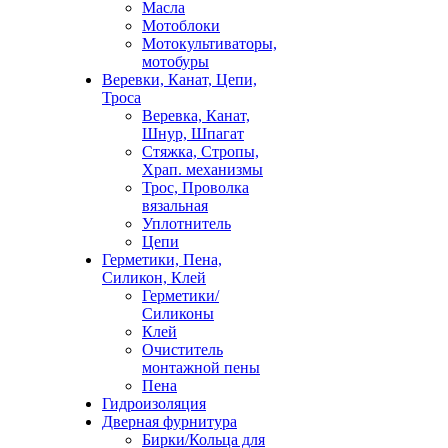
Масла
Мотоблоки
Мотокультиваторы,
мотобуры
Веревки, Канат, Цепи,
Троса
Веревка, Канат,
Шнур, Шпагат
Стяжка, Стропы,
Храп. механизмы
Трос, Проволка
вязальная
Уплотнитель
Цепи
Герметики, Пена,
Силикон, Клей
Герметики/
Силиконы
Клей
Очиститель
монтажной пены
Пена
Гидроизоляция
Дверная фурнитура
Бирки/Кольца для