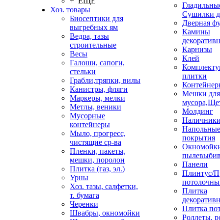
+ ЕЩЕ
Гладильные
Хоз. товары
Сушилки д
Биосептики для
Дверная ф
выгребных ям
Камины
Ведра, тазы
декоратив
строительные
Карнизы
Весы
Клей
Галоши, сапоги,
Комплекту
стельки
плитки
Грабли,тряпки, вилы
Контейнер
Канистры, фляги
Мешки для
Маркеры, мелки
мусора,Ще
Метлы, веники
Молдинг
Мусорные
Наличник
контейнеры
Напольны
Мыло, прогресс,
покрытия
чистящие ср-ва
Окномойки
Пленки, пакеты,
пылевыбив
мешки, поролон
Панели
Плитка (газ, эл.)
Плинтус/П
Урны
потолочны
Хоз. тазы, салфетки,
Плитка
т. бумага
декоративн
Черенки
Плитка по
Швабры, окномойки
Роллеты, 