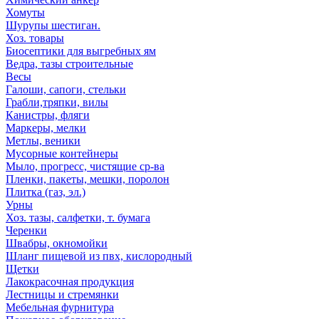
Хомуты
Шурупы шестиган.
Хоз. товары
Биосептики для выгребных ям
Ведра, тазы строительные
Весы
Галоши, сапоги, стельки
Грабли,тряпки, вилы
Канистры, фляги
Маркеры, мелки
Метлы, веники
Мусорные контейнеры
Мыло, прогресс, чистящие ср-ва
Пленки, пакеты, мешки, поролон
Плитка (газ, эл.)
Урны
Хоз. тазы, салфетки, т. бумага
Черенки
Швабры, окномойки
Шланг пищевой из пвх, кислородный
Щетки
Лакокрасочная продукция
Лестницы и стремянки
Мебельная фурнитура