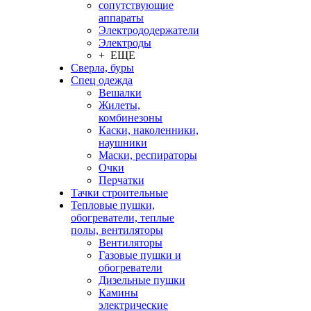
сопутствующие
аппараты
Электрододержатели
Электроды
+ ЕЩЕ
Сверла, буры
Спец одежда
Вешалки
Жилеты,
комбинезоны
Каски, наколенники,
наушники
Маски, респираторы
Очки
Перчатки
Тачки строительные
Тепловые пушки,
обогреватели, теплые
полы, вентиляторы
Вентиляторы
Газовые пушки и
обогреватели
Дизельные пушки
Камины
электрические