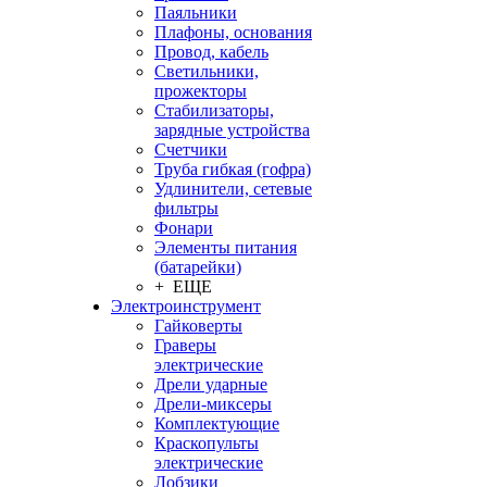
Паяльники
Плафоны, основания
Провод, кабель
Светильники,
прожекторы
Стабилизаторы,
зарядные устройства
Счетчики
Труба гибкая (гофра)
Удлинители, сетевые
фильтры
Фонари
Элементы питания
(батарейки)
+ ЕЩЕ
Электроинструмент
Гайковерты
Граверы
электрические
Дрели ударные
Дрели-миксеры
Комплектующие
Краскопульты
электрические
Лобзики