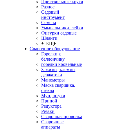
Приствольные круги
Разное
Садовый
инструмент
Семена
Умывальники, лейки
Фигурки садовые
Шланги
+ ЕЩЕ
Сварочное оборудование
Горелки к
баллончику
горелки кровельные
Зажимы, клеммы,
держатели
Манометры
Маска сварщика,
стёкла
Мундштуки
Припой
Редуктора
Резаки
Сварочная проволка
Сварочные
аппараты