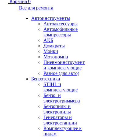
Корзина
0
Все для ремонта
Автоинструменты
Автоаксессуары
Автомобильные
компрессоры
АКБ
Домкраты
Мойки
Мотопомпа
Пневмоинструмент
и комплектующие
Разное (для авто)
Бензотехника
STIHL и
комплектующие
Бензо- и
электротриммера
Бензопилы и
электропилы
Генераторы и
электростанции
Комплектующее к
пилам