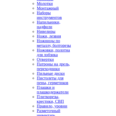
Молотки
Монтажный
Наборы
инструментов
Напильники,
надфили
Нивелиры
Ножи, лезвия
Ножницы по
металлу, болторезы
Ножовки, полотна
для лобзика
Отвертки
Патроны на дрель,
переходники
Пильные диски
Пистолеты для
пены, герметиков
Плашки и
плашкодержатели
Плиткорезы,
крестики, СВП
Правило, уровни
Разметочный
инвентарь