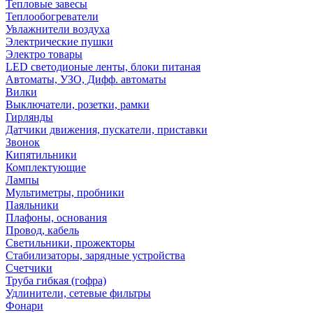
Тепловые завесы
Теплообогреватели
Увлажнители воздуха
Электрические пушки
Электро товары
LED светодионые ленты, блоки питаная
Автоматы, УЗО, Дифф. автоматы
Вилки
Выключатели, розетки, рамки
Гирлянды
Датчики движения, пускатели, приставки
Звонок
Кипятильники
Комплектующие
Лампы
Мультиметры, пробники
Паяльники
Плафоны, основания
Провод, кабель
Светильники, прожекторы
Стабилизаторы, зарядные устройства
Счетчики
Труба гибкая (гофра)
Удлинители, сетевые фильтры
Фонари