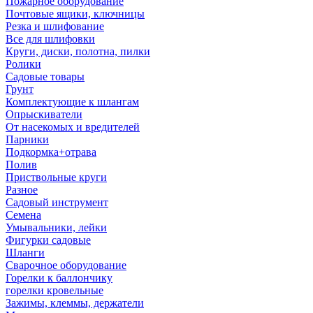
Пожарное оборудование
Почтовые ящики, ключницы
Резка и шлифование
Все для шлифовки
Круги, диски, полотна, пилки
Ролики
Садовые товары
Грунт
Комплектующие к шлангам
Опрыскиватели
От насекомых и вредителей
Парники
Подкормка+отрава
Полив
Приствольные круги
Разное
Садовый инструмент
Семена
Умывальники, лейки
Фигурки садовые
Шланги
Сварочное оборудование
Горелки к баллончику
горелки кровельные
Зажимы, клеммы, держатели