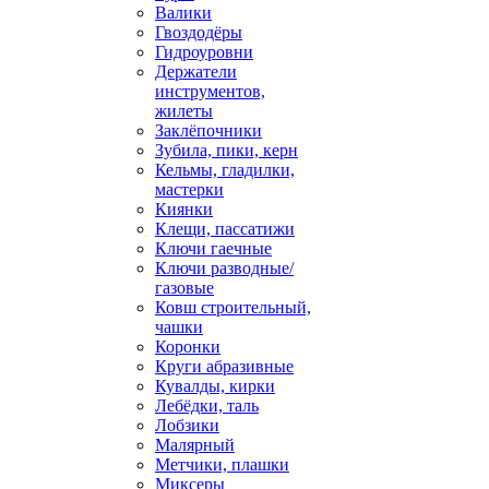
Валики
Гвоздодёры
Гидроуровни
Держатели
инструментов,
жилеты
Заклёпочники
Зубила, пики, керн
Кельмы, гладилки,
мастерки
Киянки
Клещи, пассатижи
Ключи гаечные
Ключи разводные/
газовые
Ковш строительный,
чашки
Коронки
Круги абразивные
Кувалды, кирки
Лебёдки, таль
Лобзики
Малярный
Метчики, плашки
Миксеры