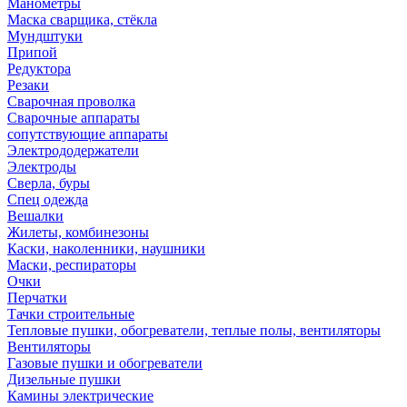
Манометры
Маска сварщика, стёкла
Мундштуки
Припой
Редуктора
Резаки
Сварочная проволка
Сварочные аппараты
сопутствующие аппараты
Электрододержатели
Электроды
Сверла, буры
Спец одежда
Вешалки
Жилеты, комбинезоны
Каски, наколенники, наушники
Маски, респираторы
Очки
Перчатки
Тачки строительные
Тепловые пушки, обогреватели, теплые полы, вентиляторы
Вентиляторы
Газовые пушки и обогреватели
Дизельные пушки
Камины электрические