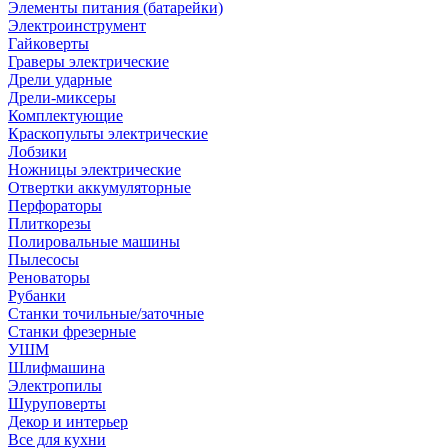
Элементы питания (батарейки)
Электроинструмент
Гайковерты
Граверы электрические
Дрели ударные
Дрели-миксеры
Комплектующие
Краскопульты электрические
Лобзики
Ножницы электрические
Отвертки аккумуляторные
Перфораторы
Плиткорезы
Полировальные машины
Пылесосы
Реноваторы
Рубанки
Станки точильные/заточные
Станки фрезерные
УШМ
Шлифмашина
Электропилы
Шуруповерты
Декор и интерьер
Все для кухни