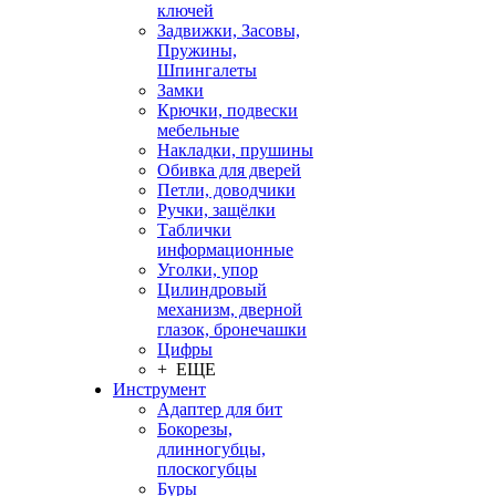
ключей
Задвижки, Засовы,
Пружины,
Шпингалеты
Замки
Крючки, подвески
мебельные
Накладки, прушины
Обивка для дверей
Петли, доводчики
Ручки, защёлки
Таблички
информационные
Уголки, упор
Цилиндровый
механизм, дверной
глазок, бронечашки
Цифры
+ ЕЩЕ
Инструмент
Адаптер для бит
Бокорезы,
длинногубцы,
плоскогубцы
Буры