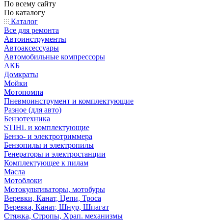
По всему сайту
По каталогу
Каталог
Все для ремонта
Автоинструменты
Автоаксессуары
Автомобильные компрессоры
АКБ
Домкраты
Мойки
Мотопомпа
Пневмоинструмент и комплектующие
Разное (для авто)
Бензотехника
STIHL и комплектующие
Бензо- и электротриммера
Бензопилы и электропилы
Генераторы и электростанции
Комплектующее к пилам
Масла
Мотоблоки
Мотокультиваторы, мотобуры
Веревки, Канат, Цепи, Троса
Веревка, Канат, Шнур, Шпагат
Стяжка, Стропы, Храп. механизмы