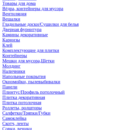
Товары для дома
Вёдра, контейнеры для мусора
Вентиляция
Вешалки
Гладильные доски/Сушилки для белья
Дверная фурнитура
Камины декоративные
Карнизы
Клей
Комплектующие для плитки
Контейнеры
Мешки для мусора,Щетки
Молдинг
Наличники
Напольные покрытия
Окномойки, пылевыбивалки
Панели
Плинтус/Профиль потолочный
Плитка декоративная
Плитка потолочная
Роллеты, ролшторы
Салфетки/Тряпки/Губки
Самоклейка
Скотч, ленты
Совки, веники