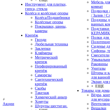
Мебель дл
Инструмент для плитки,
комнат
гипса, стекла
Подводки 
Колёса и колёсные опоры
/ Залив / С
Колёса/Подшибники
Поддоны д
Колёсные опоры
ванных ко
Покрышки, шины,
Подставки
камеры
КЕРАМИ
Крепёж
Полки для
Гвозди
Полотенце
Дюбельная техника
Сиденье дл
Заклепки
Сифоны, т
Кляймеры
Смесители
Метрический
Умывальни
крепеж
Раковины
Перфорированный
Унитазы
крепёж
Шторы и к
Саморезы
для ванной
Сантехнический
Экран для
крепёж
+ ЕЩЕ
Скобы
Товары для дома
Такелаж
Вёдра, ко
Химический анкер
для мусора
Хомуты
Акции
Вентиляци
Шурупы шестиган.
Вешалки