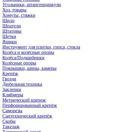
Угольники, штангенциркули
Хоз. товары
Хомуты, стяжки
Шило
Шпатели
Штативы
Щетки
Ящики
Инструмент для плитки, гипса, стекла
Колёса и колёсные опоры
Колёса/Подшибники
Колёсные опоры
Покрышки, шины, камеры
Крепёж
Гвозди
Дюбельная техника
Заклепки
Кляймеры
Метрический крепеж
Перфорированный крепёж
Саморезы
Сантехнический крепёж
Скобы
Такелаж
Химический анкер