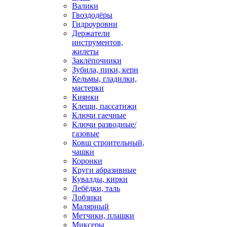
Валики
Гвоздодёры
Гидроуровни
Держатели
инструментов,
жилеты
Заклёпочники
Зубила, пики, керн
Кельмы, гладилки,
мастерки
Киянки
Клещи, пассатижи
Ключи гаечные
Ключи разводные/
газовые
Ковш строительный,
чашки
Коронки
Круги абразивные
Кувалды, кирки
Лебёдки, таль
Лобзики
Малярный
Метчики, плашки
Миксеры