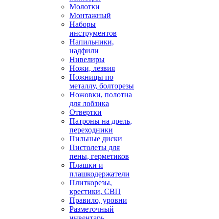
Молотки
Монтажный
Наборы
инструментов
Напильники,
надфили
Нивелиры
Ножи, лезвия
Ножницы по
металлу, болторезы
Ножовки, полотна
для лобзика
Отвертки
Патроны на дрель,
переходники
Пильные диски
Пистолеты для
пены, герметиков
Плашки и
плашкодержатели
Плиткорезы,
крестики, СВП
Правило, уровни
Разметочный
инвентарь