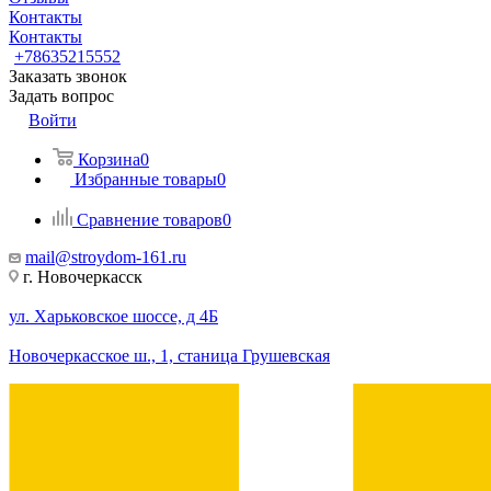
Контакты
Контакты
+78635215552
Заказать звонок
Задать вопрос
Войти
Корзина
0
Избранные товары
0
Сравнение товаров
0
mail@stroydom-161.ru
г. Новочеркасск
ул. Харьковское шоссе, д 4Б
Новочеркасское ш., 1, станица Грушевская