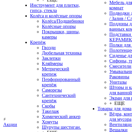
Мебель дл
Инструмент для плитки,
комнат
гипса, стекла
Подводки 
Колёса и колёсные опоры
/ Залив / С
Колёса/Подшибники
Поддоны д
Колёсные опоры
ванных ко
Покрышки, шины,
Подставки
камеры
КЕРАМИ
Крепёж
Полки для
Гвозди
Полотенце
Дюбельная техника
Сиденье дл
Заклепки
Сифоны, т
Кляймеры
Смесители
Метрический
Умывальни
крепеж
Раковины
Перфорированный
Унитазы
крепёж
Шторы и к
Саморезы
для ванной
Сантехнический
Экран для
крепёж
+ ЕЩЕ
Скобы
Товары для дома
Такелаж
Вёдра, ко
Химический анкер
для мусора
Хомуты
Акции
Вентиляци
Шурупы шестиган.
Вешалки