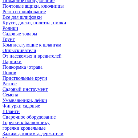
Пожарное оборудование
Почтовые ящики, ключницы
Резка и шлифование
Все для шлифовки
Круги, диски, полотна, пилки
Ролики
Садовые товары
Грунт
Комплектующие к шлангам
Опрыскиватели
От насекомых и вредителей
Парники
Подкормка+отрава
Полив
Приствольные круги
Разное
Садовый инструмент
Семена
Умывальники, лейки
Фигурки садовые
Шланги
Сварочное оборудование
Горелки к баллончику
горелки кровельные
Зажимы, клеммы, держатели