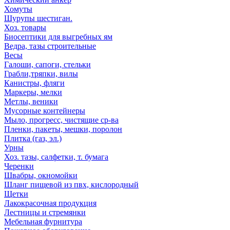
Хомуты
Шурупы шестиган.
Хоз. товары
Биосептики для выгребных ям
Ведра, тазы строительные
Весы
Галоши, сапоги, стельки
Грабли,тряпки, вилы
Канистры, фляги
Маркеры, мелки
Метлы, веники
Мусорные контейнеры
Мыло, прогресс, чистящие ср-ва
Пленки, пакеты, мешки, поролон
Плитка (газ, эл.)
Урны
Хоз. тазы, салфетки, т. бумага
Черенки
Швабры, окномойки
Шланг пищевой из пвх, кислородный
Щетки
Лакокрасочная продукция
Лестницы и стремянки
Мебельная фурнитура