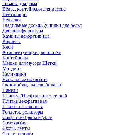
Товары для дома
Вёдра, контейнеры для мусора
Вентиляция
Вешалки
Гладильные доски/Сушилки для белья
Дверная фурнитура
Камины декоративные
Карнизы
Клей
Комплектующие для плитки
Контейнеры
Мешки для мусора,Щетки
Молдинг
Наличники
Напольные покрытия
Окномойки, пылевыбивалки
Панели
Плинтус/Профиль потолочный
Плитка декоративная
Плитка потолочная
Роллеты, ролшторы
Салфетки/Тряпки/Губки
Самоклейка
Скотч, ленты
Совки, веники