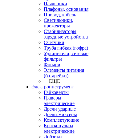
Паяльники
Плафоны, основания
Провод, кабель
Светильники,
прожекторы
Стабилизаторы,
зарядные устройства
Счетчики
Труба гибкая (гофра)
Удлинители, сетевые
фильтры
Фонари
Элементы питания
(батарейки)
+ ЕЩЕ
Электроинструмент
Гайковерты
Граверы
электрические
Дрели ударные
Дрели-миксеры
Комплектующие
Краскопульты
электрические
Лобзики