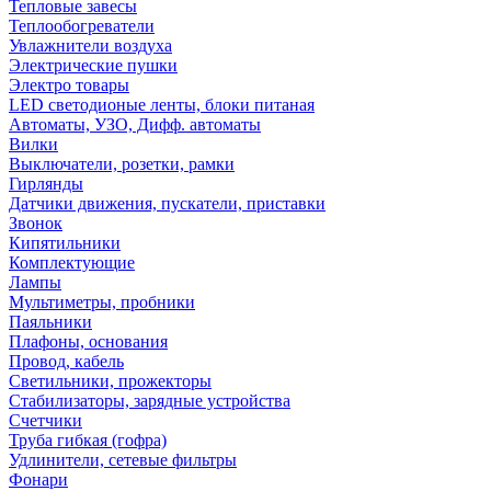
Тепловые завесы
Теплообогреватели
Увлажнители воздуха
Электрические пушки
Электро товары
LED светодионые ленты, блоки питаная
Автоматы, УЗО, Дифф. автоматы
Вилки
Выключатели, розетки, рамки
Гирлянды
Датчики движения, пускатели, приставки
Звонок
Кипятильники
Комплектующие
Лампы
Мультиметры, пробники
Паяльники
Плафоны, основания
Провод, кабель
Светильники, прожекторы
Стабилизаторы, зарядные устройства
Счетчики
Труба гибкая (гофра)
Удлинители, сетевые фильтры
Фонари