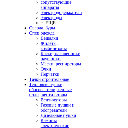
сопутствующие
аппараты
Электрододержатели
Электроды
+ ЕЩЕ
Сверла, буры
Спец одежда
Вешалки
Жилеты,
комбинезоны
Каски, наколенники,
наушники
Маски, респираторы
Очки
Перчатки
Тачки строительные
Тепловые пушки,
обогреватели, теплые
полы, вентиляторы
Вентиляторы
Газовые пушки и
обогреватели
Дизельные пушки
Камины
электрические