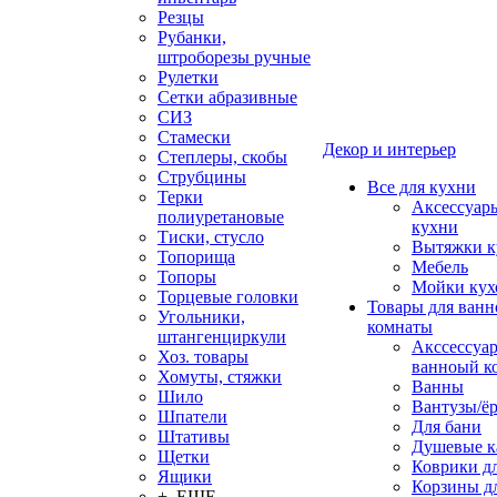
Резцы
Рубанки,
штроборезы ручные
Рулетки
Сетки абразивные
СИЗ
Стамески
Декор и интерьер
Степлеры, скобы
Струбцины
Все для кухни
Терки
Аксессуар
полиуретановые
кухни
Тиски, стусло
Вытяжки к
Топорища
Мебель
Топоры
Мойки кух
Торцевые головки
Товары для ванн
Угольники,
комнаты
штангенциркули
Акссессуа
Хоз. товары
ванноый к
Хомуты, стяжки
Ванны
Шило
Вантузы/ё
Шпатели
Для бани
Штативы
Душевые 
Щетки
Коврики д
Ящики
Корзины дл
+ ЕЩЕ