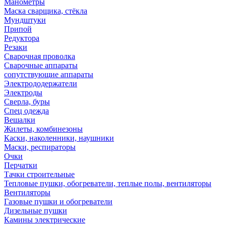
Манометры
Маска сварщика, стёкла
Мундштуки
Припой
Редуктора
Резаки
Сварочная проволка
Сварочные аппараты
сопутствующие аппараты
Электрододержатели
Электроды
Сверла, буры
Спец одежда
Вешалки
Жилеты, комбинезоны
Каски, наколенники, наушники
Маски, респираторы
Очки
Перчатки
Тачки строительные
Тепловые пушки, обогреватели, теплые полы, вентиляторы
Вентиляторы
Газовые пушки и обогреватели
Дизельные пушки
Камины электрические