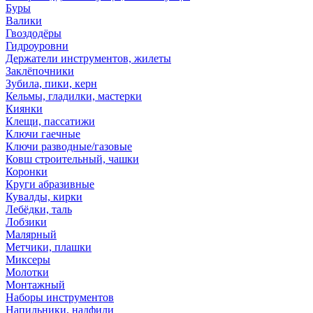
Буры
Валики
Гвоздодёры
Гидроуровни
Держатели инструментов, жилеты
Заклёпочники
Зубила, пики, керн
Кельмы, гладилки, мастерки
Киянки
Клещи, пассатижи
Ключи гаечные
Ключи разводные/газовые
Ковш строительный, чашки
Коронки
Круги абразивные
Кувалды, кирки
Лебёдки, таль
Лобзики
Малярный
Метчики, плашки
Миксеры
Молотки
Монтажный
Наборы инструментов
Напильники, надфили