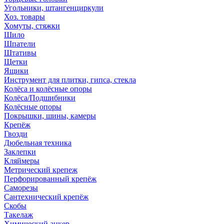
Угольники, штангенциркули
Хоз. товары
Хомуты, стяжки
Шило
Шпатели
Штативы
Щетки
Ящики
Инструмент для плитки, гипса, стекла
Колёса и колёсные опоры
Колёса/Подшибники
Колёсные опоры
Покрышки, шины, камеры
Крепёж
Гвозди
Дюбельная техника
Заклепки
Кляймеры
Метрический крепеж
Перфорированный крепёж
Саморезы
Сантехнический крепёж
Скобы
Такелаж
Химический анкер