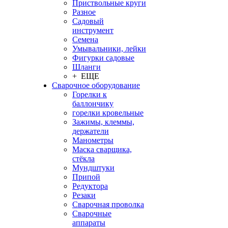
Приствольные круги
Разное
Садовый
инструмент
Семена
Умывальники, лейки
Фигурки садовые
Шланги
+ ЕЩЕ
Сварочное оборудование
Горелки к
баллончику
горелки кровельные
Зажимы, клеммы,
держатели
Манометры
Маска сварщика,
стёкла
Мундштуки
Припой
Редуктора
Резаки
Сварочная проволка
Сварочные
аппараты