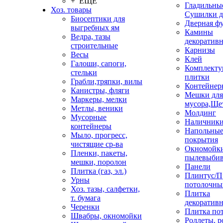
+ ЕЩЕ
Гладильные
Хоз. товары
Сушилки д
Биосептики для
Дверная ф
выгребных ям
Камины
Ведра, тазы
декоратив
строительные
Карнизы
Весы
Клей
Галоши, сапоги,
Комплекту
стельки
плитки
Грабли,тряпки, вилы
Контейнер
Канистры, фляги
Мешки для
Маркеры, мелки
мусора,Ще
Метлы, веники
Молдинг
Мусорные
Наличник
контейнеры
Напольны
Мыло, прогресс,
покрытия
чистящие ср-ва
Окномойки
Пленки, пакеты,
пылевыбив
мешки, поролон
Панели
Плитка (газ, эл.)
Плинтус/П
Урны
потолочны
Хоз. тазы, салфетки,
Плитка
т. бумага
декоративн
Черенки
Плитка по
Швабры, окномойки
Роллеты, 