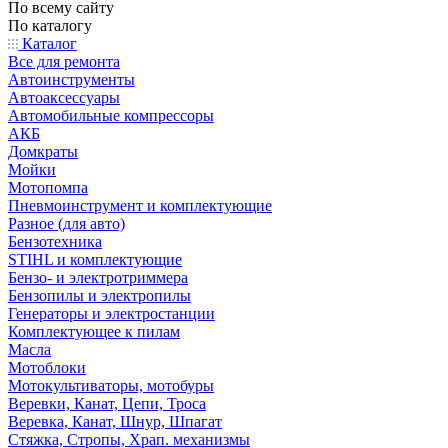
По всему сайту
По каталогу
Каталог
Все для ремонта
Автоинструменты
Автоаксессуары
Автомобильные компрессоры
АКБ
Домкраты
Мойки
Мотопомпа
Пневмоинструмент и комплектующие
Разное (для авто)
Бензотехника
STIHL и комплектующие
Бензо- и электротриммера
Бензопилы и электропилы
Генераторы и электростанции
Комплектующее к пилам
Масла
Мотоблоки
Мотокультиваторы, мотобуры
Веревки, Канат, Цепи, Троса
Веревка, Канат, Шнур, Шпагат
Стяжка, Стропы, Храп. механизмы