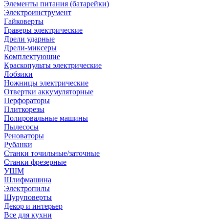
Элементы питания (батарейки)
Электроинструмент
Гайковерты
Граверы электрические
Дрели ударные
Дрели-миксеры
Комплектующие
Краскопульты электрические
Лобзики
Ножницы электрические
Отвертки аккумуляторные
Перфораторы
Плиткорезы
Полировальные машины
Пылесосы
Реноваторы
Рубанки
Станки точильные/заточные
Станки фрезерные
УШМ
Шлифмашина
Электропилы
Шуруповерты
Декор и интерьер
Все для кухни