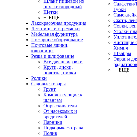
Шланг пищевой из
Салфетки/
пвх, кислородный
Губки
Щетки
Самоклейк
+ ЕЩЕ
Скотч, лен
Лакокрасочная продукция
Совки, ве
Лестницы и стремянки
Уголки пл
Мебельная фурнитура
Уплотните
Пожарное оборудование
Чистящие с
Почтовые ящики,
Химия
ключницы
Швабры
Резка и шлифование
Экраны дл
Все для шлифовки
радиаторо
Круги, диски,
+ ЕЩЕ
полотна, пилки
Ролики
Садовые товары
Грунт
Комплектующие к
шлангам
Опрыскиватели
От насекомых и
вредителей
Парники
Подкормка+отрава
Полив