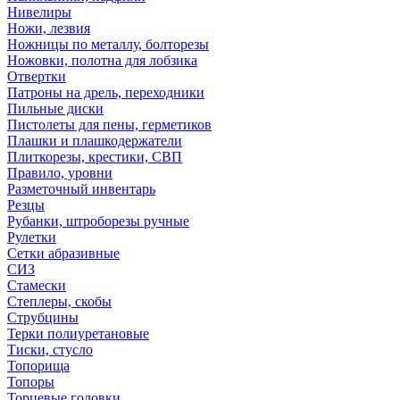
Нивелиры
Ножи, лезвия
Ножницы по металлу, болторезы
Ножовки, полотна для лобзика
Отвертки
Патроны на дрель, переходники
Пильные диски
Пистолеты для пены, герметиков
Плашки и плашкодержатели
Плиткорезы, крестики, СВП
Правило, уровни
Разметочный инвентарь
Резцы
Рубанки, штроборезы ручные
Рулетки
Сетки абразивные
СИЗ
Стамески
Степлеры, скобы
Струбцины
Терки полиуретановые
Тиски, стусло
Топорища
Топоры
Торцевые головки