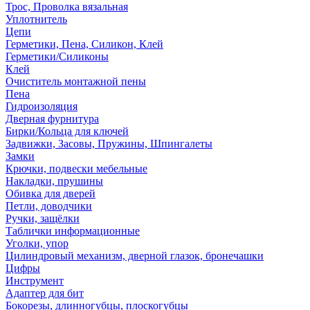
Трос, Проволка вязальная
Уплотнитель
Цепи
Герметики, Пена, Силикон, Клей
Герметики/Силиконы
Клей
Очиститель монтажной пены
Пена
Гидроизоляция
Дверная фурнитура
Бирки/Кольца для ключей
Задвижки, Засовы, Пружины, Шпингалеты
Замки
Крючки, подвески мебельные
Накладки, прушины
Обивка для дверей
Петли, доводчики
Ручки, защёлки
Таблички информационные
Уголки, упор
Цилиндровый механизм, дверной глазок, бронечашки
Цифры
Инструмент
Адаптер для бит
Бокорезы, длинногубцы, плоскогубцы