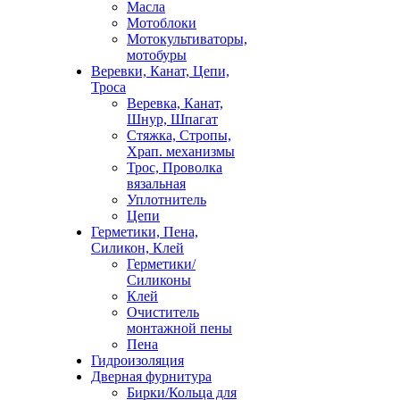
Масла
Мотоблоки
Мотокультиваторы,
мотобуры
Веревки, Канат, Цепи,
Троса
Веревка, Канат,
Шнур, Шпагат
Стяжка, Стропы,
Храп. механизмы
Трос, Проволка
вязальная
Уплотнитель
Цепи
Герметики, Пена,
Силикон, Клей
Герметики/
Силиконы
Клей
Очиститель
монтажной пены
Пена
Гидроизоляция
Дверная фурнитура
Бирки/Кольца для