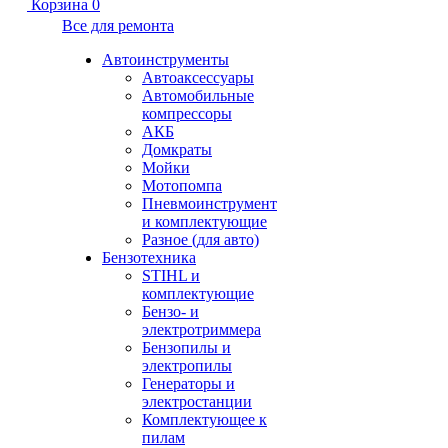
Корзина
0
Все для ремонта
Автоинструменты
Автоаксессуары
Автомобильные
компрессоры
АКБ
Домкраты
Мойки
Мотопомпа
Пневмоинструмент
и комплектующие
Разное (для авто)
Бензотехника
STIHL и
комплектующие
Бензо- и
электротриммера
Бензопилы и
электропилы
Генераторы и
электростанции
Комплектующее к
пилам