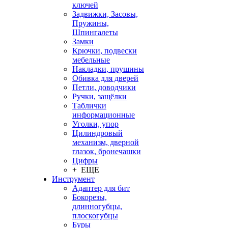
ключей
Задвижки, Засовы,
Пружины,
Шпингалеты
Замки
Крючки, подвески
мебельные
Накладки, прушины
Обивка для дверей
Петли, доводчики
Ручки, защёлки
Таблички
информационные
Уголки, упор
Цилиндровый
механизм, дверной
глазок, бронечашки
Цифры
+ ЕЩЕ
Инструмент
Адаптер для бит
Бокорезы,
длинногубцы,
плоскогубцы
Буры