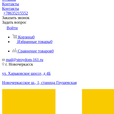
Контакты
Контакты
+78635215552
Заказать звонок
Задать вопрос
Войти
Корзина
0
Избранные товары
0
Сравнение товаров
0
mail@stroydom-161.ru
г. Новочеркасск
ул. Харьковское шоссе, д 4Б
Новочеркасское ш., 1, станица Грушевская