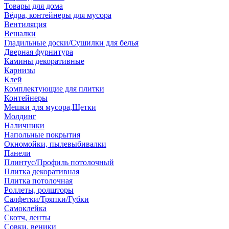
Товары для дома
Вёдра, контейнеры для мусора
Вентиляция
Вешалки
Гладильные доски/Сушилки для белья
Дверная фурнитура
Камины декоративные
Карнизы
Клей
Комплектующие для плитки
Контейнеры
Мешки для мусора,Щетки
Молдинг
Наличники
Напольные покрытия
Окномойки, пылевыбивалки
Панели
Плинтус/Профиль потолочный
Плитка декоративная
Плитка потолочная
Роллеты, ролшторы
Салфетки/Тряпки/Губки
Самоклейка
Скотч, ленты
Совки, веники