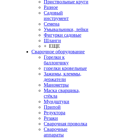
Приствольные круги
Разное
Садовый
инструмент
Семена
Умывальники, лейки
Фигурки садовые
Шланги
+ ЕЩЕ
Сварочное оборудование
Горелки к
баллончику
горелки кровельные
Зажимы, клеммы,
держатели
Манометры
Маска сварщика,
стёкла
Мундштуки
Припой
Редуктора
Резаки
Сварочная проволка
Сварочные
аппараты