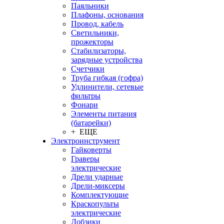
Паяльники
Плафоны, основания
Провод, кабель
Светильники,
прожекторы
Стабилизаторы,
зарядные устройства
Счетчики
Труба гибкая (гофра)
Удлинители, сетевые
фильтры
Фонари
Элементы питания
(батарейки)
+ ЕЩЕ
Электроинструмент
Гайковерты
Граверы
электрические
Дрели ударные
Дрели-миксеры
Комплектующие
Краскопульты
электрические
Лобзики