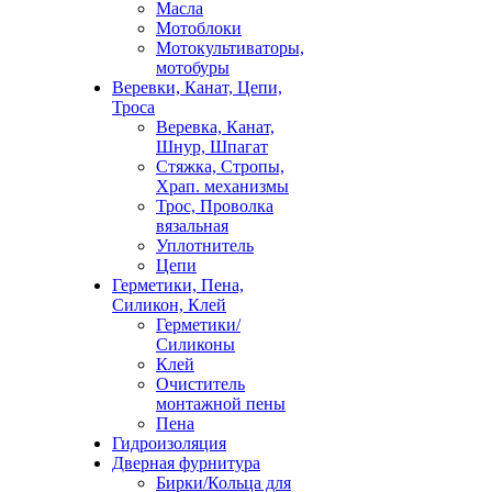
Масла
Мотоблоки
Мотокультиваторы,
мотобуры
Веревки, Канат, Цепи,
Троса
Веревка, Канат,
Шнур, Шпагат
Стяжка, Стропы,
Храп. механизмы
Трос, Проволка
вязальная
Уплотнитель
Цепи
Герметики, Пена,
Силикон, Клей
Герметики/
Силиконы
Клей
Очиститель
монтажной пены
Пена
Гидроизоляция
Дверная фурнитура
Бирки/Кольца для