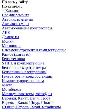
По всему сайту
По каталогу
Каталог
Все для ремонта
Автоинструменты
Автоаксессуары
Автомобильные компрессоры
АКБ
Домкраты
Мойки
Мотопомпа
Пневмоинструмент и комплектующие
Разное (для авто)
Бензотехника
STIHL и комплектующие
Бензо- и электротриммера
Бензопилы и электропилы
Генераторы и электростанции
Комплектующее к пилам
Масла
Мотоблоки
Мотокультиваторы, мотобуры
Веревки, Канат, Цепи, Троса
Веревка, Канат, Шнур, Шпагат
Стяжка, Стропы, Храп. механизмы