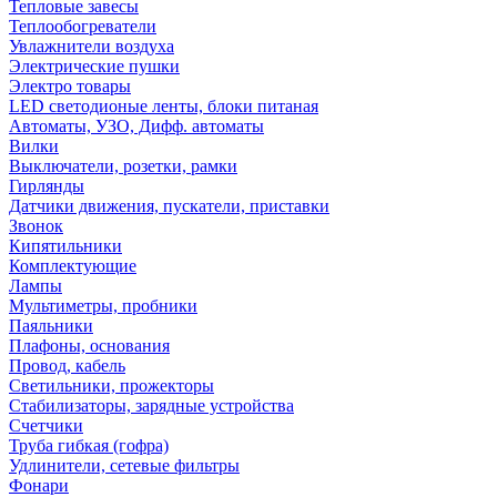
Тепловые завесы
Теплообогреватели
Увлажнители воздуха
Электрические пушки
Электро товары
LED светодионые ленты, блоки питаная
Автоматы, УЗО, Дифф. автоматы
Вилки
Выключатели, розетки, рамки
Гирлянды
Датчики движения, пускатели, приставки
Звонок
Кипятильники
Комплектующие
Лампы
Мультиметры, пробники
Паяльники
Плафоны, основания
Провод, кабель
Светильники, прожекторы
Стабилизаторы, зарядные устройства
Счетчики
Труба гибкая (гофра)
Удлинители, сетевые фильтры
Фонари