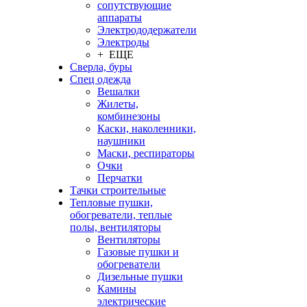
сопутствующие
аппараты
Электрододержатели
Электроды
+ ЕЩЕ
Сверла, буры
Спец одежда
Вешалки
Жилеты,
комбинезоны
Каски, наколенники,
наушники
Маски, респираторы
Очки
Перчатки
Тачки строительные
Тепловые пушки,
обогреватели, теплые
полы, вентиляторы
Вентиляторы
Газовые пушки и
обогреватели
Дизельные пушки
Камины
электрические