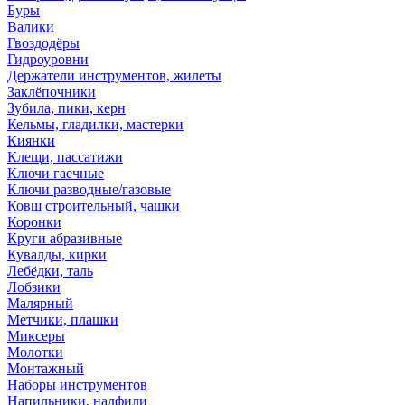
Буры
Валики
Гвоздодёры
Гидроуровни
Держатели инструментов, жилеты
Заклёпочники
Зубила, пики, керн
Кельмы, гладилки, мастерки
Киянки
Клещи, пассатижи
Ключи гаечные
Ключи разводные/газовые
Ковш строительный, чашки
Коронки
Круги абразивные
Кувалды, кирки
Лебёдки, таль
Лобзики
Малярный
Метчики, плашки
Миксеры
Молотки
Монтажный
Наборы инструментов
Напильники, надфили