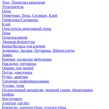
Трос, Проволка вязальная
Уплотнитель
Цепи
Герметики, Пена, Силикон, Клей
Герметики/Силиконы
Клей
Очиститель монтажной пены
Пена
Гидроизоляция
Дверная фурнитура
Бирки/Кольца для ключей
Задвижки, Засовы, Пружины, Шпингалеты
Замки
Крючки, подвески мебельные
Накладки, прушины
Обивка для дверей
Петли, доводчики
Ручки, защёлки
Таблички информационные
Уголки, упор
Цилиндровый механизм, дверной глазок, бронечашки
Цифры
Инструмент
Адаптер для бит
Бокорезы, длинногубцы, плоскогубцы