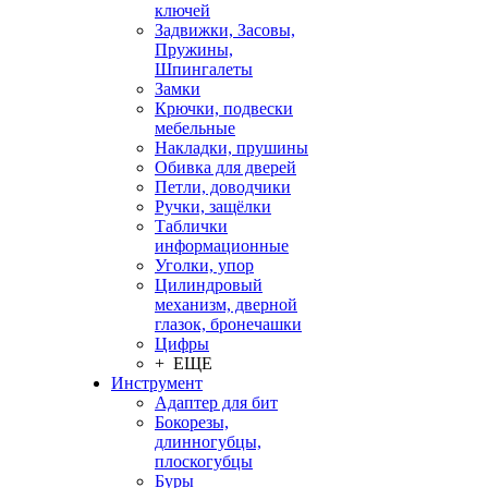
ключей
Задвижки, Засовы,
Пружины,
Шпингалеты
Замки
Крючки, подвески
мебельные
Накладки, прушины
Обивка для дверей
Петли, доводчики
Ручки, защёлки
Таблички
информационные
Уголки, упор
Цилиндровый
механизм, дверной
глазок, бронечашки
Цифры
+ ЕЩЕ
Инструмент
Адаптер для бит
Бокорезы,
длинногубцы,
плоскогубцы
Буры