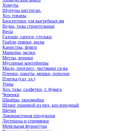
Хомуты
Шурупы шестиган.
Хоз. товары
Биосептики для выгребных ям
Ведра, тазы строительные
Весы
Галоши, сапоги, стельки
Грабли,тряпки, вилы
Канистры, фляги
Маркеры, мелки
Метлы, веники
Мусорные контейнеры
Мыло, прогресс, чистящие ср-ва
Пленки, пакеты, мешки, поролон
Плитка (газ, эл.)
Урны
Хоз. тазы, салфетки, т. бумага
Черенки
Швабры, окномойки
Шланг пищевой из пвх, кислородный
Щетки
Лакокрасочная продукция
Лестницы и стремянки
Мебельная фурнитура