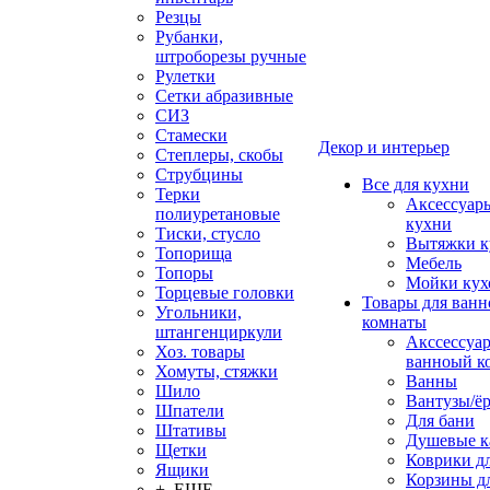
Резцы
Рубанки,
штроборезы ручные
Рулетки
Сетки абразивные
СИЗ
Стамески
Декор и интерьер
Степлеры, скобы
Струбцины
Все для кухни
Терки
Аксессуар
полиуретановые
кухни
Тиски, стусло
Вытяжки к
Топорища
Мебель
Топоры
Мойки кух
Торцевые головки
Товары для ванн
Угольники,
комнаты
штангенциркули
Акссессуа
Хоз. товары
ванноый к
Хомуты, стяжки
Ванны
Шило
Вантузы/ё
Шпатели
Для бани
Штативы
Душевые 
Щетки
Коврики д
Ящики
Корзины дл
+ ЕЩЕ