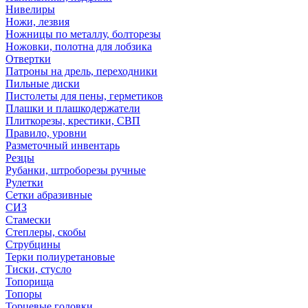
Нивелиры
Ножи, лезвия
Ножницы по металлу, болторезы
Ножовки, полотна для лобзика
Отвертки
Патроны на дрель, переходники
Пильные диски
Пистолеты для пены, герметиков
Плашки и плашкодержатели
Плиткорезы, крестики, СВП
Правило, уровни
Разметочный инвентарь
Резцы
Рубанки, штроборезы ручные
Рулетки
Сетки абразивные
СИЗ
Стамески
Степлеры, скобы
Струбцины
Терки полиуретановые
Тиски, стусло
Топорища
Топоры
Торцевые головки