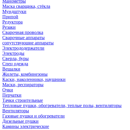
Манометры
Маска сварщика, стёкла
Мундштуки
Припой
Редуктора
Резаки
Сварочная проволка
Сварочные аппараты
сопутствующие аппараты
Электрододержатели
Электроды
Сверла, буры
Спец одежда
Вешалки
Жилеты, комбинезоны
Каски, наколенники, наушники
Маски, респираторы
Очки
Перчатки
Тачки строительные
Тепловые пушки, обогреватели, теплые полы, вентиляторы
Вентиляторы
Газовые пушки и обогреватели
Дизельные пушки
Камины электрические