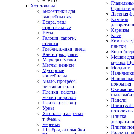
+ ЕЩЕ
Гладильные
Хоз. товары
Сушилки д
Биосептики для
Дверная ф
выгребных ям
Камины
Ведра, тазы
декоратив
строительные
Карнизы
Весы
Клей
Галоши, сапоги,
Комплекту
стельки
плитки
Грабли,тряпки, вилы
Контейнер
Канистры, фляги
Мешки для
Маркеры, мелки
мусора,Ще
Метлы, веники
Молдинг
Мусорные
Наличник
контейнеры
Напольны
Мыло, прогресс,
покрытия
чистящие ср-ва
Окномойки
Пленки, пакеты,
пылевыбив
мешки, поролон
Панели
Плитка (газ, эл.)
Плинтус/П
Урны
потолочны
Хоз. тазы, салфетки,
Плитка
т. бумага
декоративн
Черенки
Плитка по
Швабры, окномойки
Роллеты, 