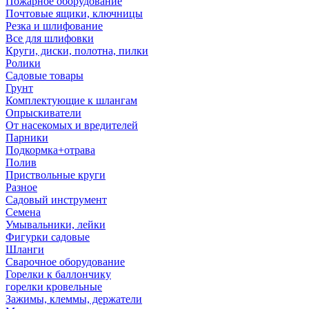
Пожарное оборудование
Почтовые ящики, ключницы
Резка и шлифование
Все для шлифовки
Круги, диски, полотна, пилки
Ролики
Садовые товары
Грунт
Комплектующие к шлангам
Опрыскиватели
От насекомых и вредителей
Парники
Подкормка+отрава
Полив
Приствольные круги
Разное
Садовый инструмент
Семена
Умывальники, лейки
Фигурки садовые
Шланги
Сварочное оборудование
Горелки к баллончику
горелки кровельные
Зажимы, клеммы, держатели