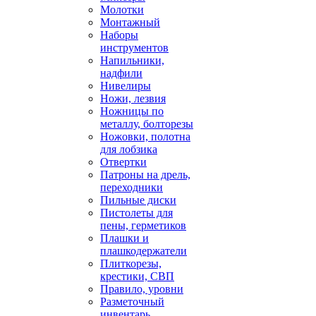
Молотки
Монтажный
Наборы
инструментов
Напильники,
надфили
Нивелиры
Ножи, лезвия
Ножницы по
металлу, болторезы
Ножовки, полотна
для лобзика
Отвертки
Патроны на дрель,
переходники
Пильные диски
Пистолеты для
пены, герметиков
Плашки и
плашкодержатели
Плиткорезы,
крестики, СВП
Правило, уровни
Разметочный
инвентарь