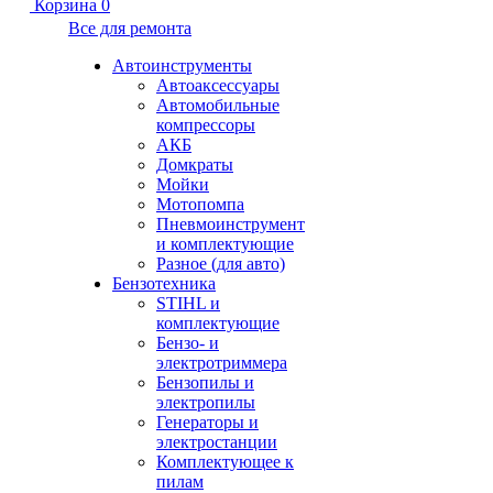
Корзина
0
Все для ремонта
Автоинструменты
Автоаксессуары
Автомобильные
компрессоры
АКБ
Домкраты
Мойки
Мотопомпа
Пневмоинструмент
и комплектующие
Разное (для авто)
Бензотехника
STIHL и
комплектующие
Бензо- и
электротриммера
Бензопилы и
электропилы
Генераторы и
электростанции
Комплектующее к
пилам