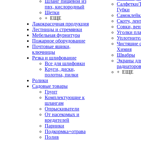
Шланг пищевой из
Салфетки/
пвх, кислородный
Губки
Щетки
Самоклейк
+ ЕЩЕ
Скотч, лен
Лакокрасочная продукция
Совки, ве
Лестницы и стремянки
Уголки пл
Мебельная фурнитура
Уплотните
Пожарное оборудование
Чистящие с
Почтовые ящики,
Химия
ключницы
Швабры
Резка и шлифование
Экраны дл
Все для шлифовки
радиаторо
Круги, диски,
+ ЕЩЕ
полотна, пилки
Ролики
Садовые товары
Грунт
Комплектующие к
шлангам
Опрыскиватели
От насекомых и
вредителей
Парники
Подкормка+отрава
Полив