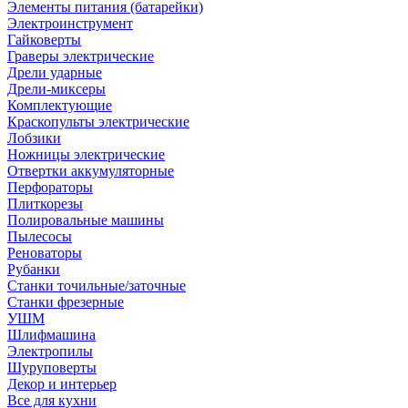
Элементы питания (батарейки)
Электроинструмент
Гайковерты
Граверы электрические
Дрели ударные
Дрели-миксеры
Комплектующие
Краскопульты электрические
Лобзики
Ножницы электрические
Отвертки аккумуляторные
Перфораторы
Плиткорезы
Полировальные машины
Пылесосы
Реноваторы
Рубанки
Станки точильные/заточные
Станки фрезерные
УШМ
Шлифмашина
Электропилы
Шуруповерты
Декор и интерьер
Все для кухни