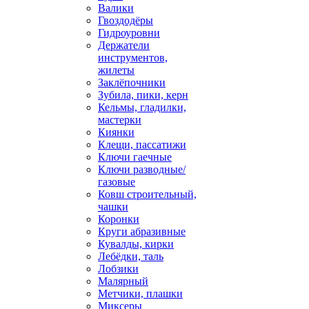
Валики
Гвоздодёры
Гидроуровни
Держатели
инструментов,
жилеты
Заклёпочники
Зубила, пики, керн
Кельмы, гладилки,
мастерки
Киянки
Клещи, пассатижи
Ключи гаечные
Ключи разводные/
газовые
Ковш строительный,
чашки
Коронки
Круги абразивные
Кувалды, кирки
Лебёдки, таль
Лобзики
Малярный
Метчики, плашки
Миксеры