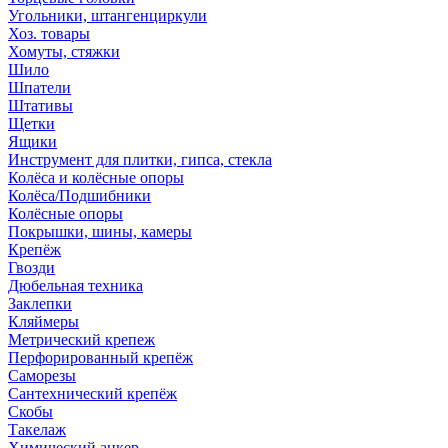
Угольники, штангенциркули
Хоз. товары
Хомуты, стяжки
Шило
Шпатели
Штативы
Щетки
Ящики
Инструмент для плитки, гипса, стекла
Колёса и колёсные опоры
Колёса/Подшибники
Колёсные опоры
Покрышки, шины, камеры
Крепёж
Гвозди
Дюбельная техника
Заклепки
Кляймеры
Метрический крепеж
Перфорированный крепёж
Саморезы
Сантехнический крепёж
Скобы
Такелаж
Химический анкер