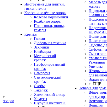
Мебель дл
Инструмент для плитки,
комнат
гипса, стекла
Подводки 
Колёса и колёсные опоры
/ Залив / С
Колёса/Подшибники
Поддоны д
Колёсные опоры
ванных ко
Покрышки, шины,
Подставки
камеры
КЕРАМИ
Крепёж
Полки для
Гвозди
Полотенце
Дюбельная техника
Сиденье дл
Заклепки
Сифоны, т
Кляймеры
Смесители
Метрический
Умывальни
крепеж
Раковины
Перфорированный
Унитазы
крепёж
Шторы и к
Саморезы
для ванной
Сантехнический
Экран для
крепёж
+ ЕЩЕ
Скобы
Товары для дома
Такелаж
Вёдра, ко
Химический анкер
для мусора
Хомуты
Акции
Вентиляци
Шурупы шестиган.
Вешалки