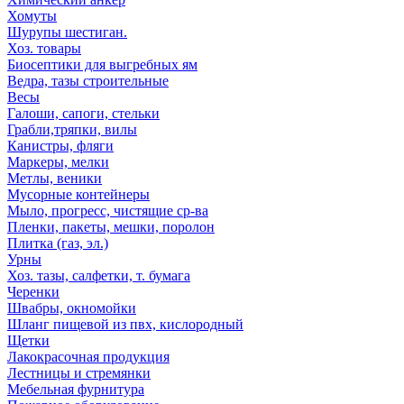
Хомуты
Шурупы шестиган.
Хоз. товары
Биосептики для выгребных ям
Ведра, тазы строительные
Весы
Галоши, сапоги, стельки
Грабли,тряпки, вилы
Канистры, фляги
Маркеры, мелки
Метлы, веники
Мусорные контейнеры
Мыло, прогресс, чистящие ср-ва
Пленки, пакеты, мешки, поролон
Плитка (газ, эл.)
Урны
Хоз. тазы, салфетки, т. бумага
Черенки
Швабры, окномойки
Шланг пищевой из пвх, кислородный
Щетки
Лакокрасочная продукция
Лестницы и стремянки
Мебельная фурнитура