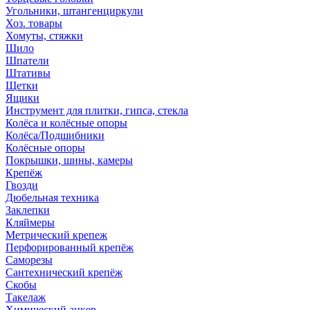
Угольники, штангенциркули
Хоз. товары
Хомуты, стяжки
Шило
Шпатели
Штативы
Щетки
Ящики
Инструмент для плитки, гипса, стекла
Колёса и колёсные опоры
Колёса/Подшибники
Колёсные опоры
Покрышки, шины, камеры
Крепёж
Гвозди
Дюбельная техника
Заклепки
Кляймеры
Метрический крепеж
Перфорированный крепёж
Саморезы
Сантехнический крепёж
Скобы
Такелаж
Химический анкер