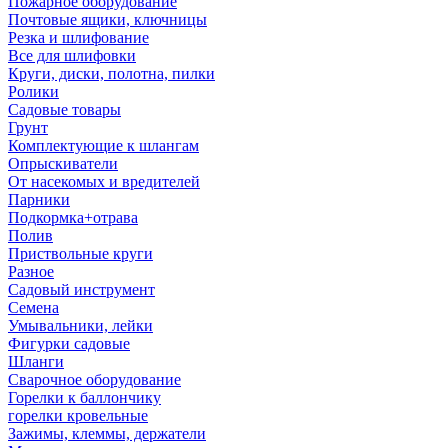
Пожарное оборудование
Почтовые ящики, ключницы
Резка и шлифование
Все для шлифовки
Круги, диски, полотна, пилки
Ролики
Садовые товары
Грунт
Комплектующие к шлангам
Опрыскиватели
От насекомых и вредителей
Парники
Подкормка+отрава
Полив
Приствольные круги
Разное
Садовый инструмент
Семена
Умывальники, лейки
Фигурки садовые
Шланги
Сварочное оборудование
Горелки к баллончику
горелки кровельные
Зажимы, клеммы, держатели