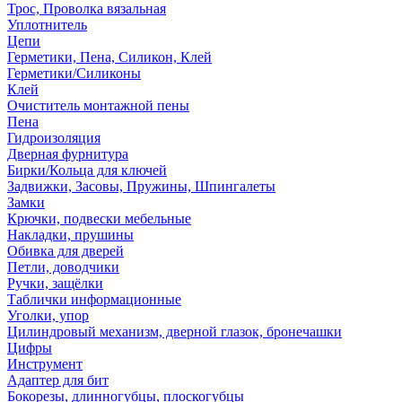
Трос, Проволка вязальная
Уплотнитель
Цепи
Герметики, Пена, Силикон, Клей
Герметики/Силиконы
Клей
Очиститель монтажной пены
Пена
Гидроизоляция
Дверная фурнитура
Бирки/Кольца для ключей
Задвижки, Засовы, Пружины, Шпингалеты
Замки
Крючки, подвески мебельные
Накладки, прушины
Обивка для дверей
Петли, доводчики
Ручки, защёлки
Таблички информационные
Уголки, упор
Цилиндровый механизм, дверной глазок, бронечашки
Цифры
Инструмент
Адаптер для бит
Бокорезы, длинногубцы, плоскогубцы