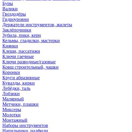
Буры
Валики
Гвоздодёры
Гидроуровни
Держатели инструментов, жилеты
Заклёпочники
Зубила, пики, керн
Кельмы, гладилки, мастерки
Киянки
Клещи, пассатижи
Ключи гаечные
Ключи разводные/газовые
Ковш строительный, чашки
Коронки
Круги абразивные
Кувалды, кирки
Лебёдки, таль
Лобзики
Малярный
Метчики, плашки
Миксеры
Молотки
Монтажный
Наборы инструментов
Напильники, надфили