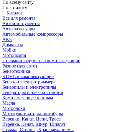
По всему сайту
По каталогу
Каталог
Все для ремонта
Автоинструменты
Автоаксессуары
Автомобильные компрессоры
АКБ
Домкраты
Мойки
Мотопомпа
Пневмоинструмент и комплектующие
Разное (для авто)
Бензотехника
STIHL и комплектующие
Бензо- и электротриммера
Бензопилы и электропилы
Генераторы и электростанции
Комплектующее к пилам
Масла
Мотоблоки
Мотокультиваторы, мотобуры
Веревки, Канат, Цепи, Троса
Веревка, Канат, Шнур, Шпагат
Стяжка, Стропы, Храп. механизмы