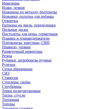
Нивелиры
Ножи, лезвия
Ножницы по металлу, болторезы
Ножовки, полотна для лобзика
Отвертки
Патроны на дрель, переходники
Пильные диски
Пистолеты для пены, герметиков
Плашки и плашкодержатели
Плиткорезы, крестики, СВП
Правило, уровни
Разметочный инвентарь
Резцы
Рубанки, штроборезы ручные
Рулетки
Сетки абразивные
СИЗ
Стамески
Степлеры, скобы
Струбцины
Терки полиуретановые
Тиски, стусло
Топорища
Топоры
Торцевые головки