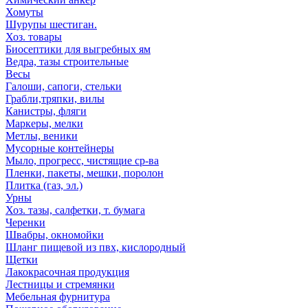
Хомуты
Шурупы шестиган.
Хоз. товары
Биосептики для выгребных ям
Ведра, тазы строительные
Весы
Галоши, сапоги, стельки
Грабли,тряпки, вилы
Канистры, фляги
Маркеры, мелки
Метлы, веники
Мусорные контейнеры
Мыло, прогресс, чистящие ср-ва
Пленки, пакеты, мешки, поролон
Плитка (газ, эл.)
Урны
Хоз. тазы, салфетки, т. бумага
Черенки
Швабры, окномойки
Шланг пищевой из пвх, кислородный
Щетки
Лакокрасочная продукция
Лестницы и стремянки
Мебельная фурнитура