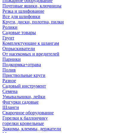
Пожарное оборудование
Почтовые ящики, ключницы
Резка и шлифование
Все для шлифовки
Круги, диски, полотна, пилки
Ролики
Садовые товары
Грунт
Комплектующие к шлангам
Опрыскиватели
От насекомых и вредителей
Парники
Подкормка+отрава
Полив
Приствольные круги
Разное
Садовый инструмент
Семена
Умывальники, лейки
Фигурки садовые
Шланги
Сварочное оборудование
Горелки к баллончику
горелки кровельные
Зажимы, клеммы, держатели