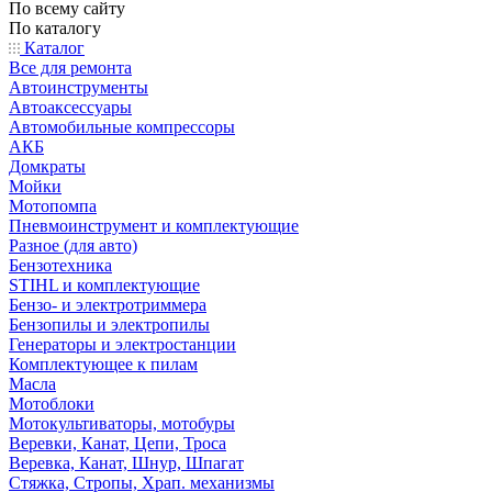
По всему сайту
По каталогу
Каталог
Все для ремонта
Автоинструменты
Автоаксессуары
Автомобильные компрессоры
АКБ
Домкраты
Мойки
Мотопомпа
Пневмоинструмент и комплектующие
Разное (для авто)
Бензотехника
STIHL и комплектующие
Бензо- и электротриммера
Бензопилы и электропилы
Генераторы и электростанции
Комплектующее к пилам
Масла
Мотоблоки
Мотокультиваторы, мотобуры
Веревки, Канат, Цепи, Троса
Веревка, Канат, Шнур, Шпагат
Стяжка, Стропы, Храп. механизмы