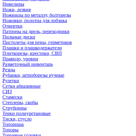
Нивелиры
Ножи, лезвия
Ножницы по металлу, болторезы
Ножовки, полотна для лобзика
Отвертки
Патроны на дрель, переходники
Пильные диски
Пистолеты для пены, герметиков
Плашки и плашкодержатели
Плиткорезы, крестики, СВП
Правило, уровни
Разметочный инвентарь
Резцы
Рубанки, штроборезы ручные
Рулетки
Сетки абразивные
СИЗ
Стамески
Степлеры, скобы
Струбцины
Терки полиуретановые
Тиски, стусло
Топорища
Топоры
Торцевые головки