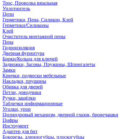
Трос, Проволка вязальная
Уплотнитель
Цепи
Герметики, Пена, Силикон, Клей
Герметики/Силиконы
Клей
Очиститель монтажной пены
Пена
Гидроизоляция
Дверная фурнитура
Бирки/Кольца для ключей
Задвижки, Засовы, Пружины, Шпингалеты
Замки
Крючки, подвески мебельные
Накладки, прушины
Обивка для дверей
Петли, доводчики
Ручки, защёлки
Таблички информационные
Уголки, упор
Цилиндровый механизм, дверной глазок, бронечашки
Цифры
Инструмент
Адаптер для бит
Бокорезы, длинногубцы, плоскогубцы