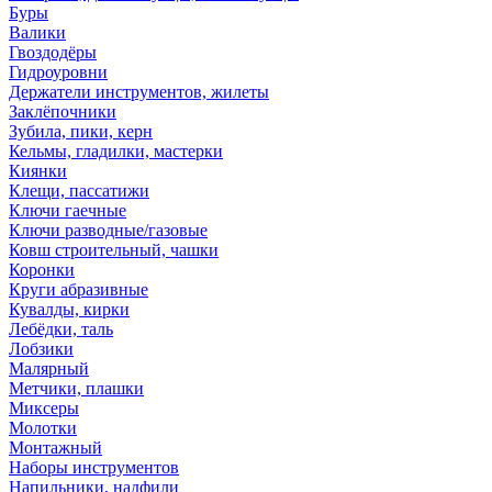
Буры
Валики
Гвоздодёры
Гидроуровни
Держатели инструментов, жилеты
Заклёпочники
Зубила, пики, керн
Кельмы, гладилки, мастерки
Киянки
Клещи, пассатижи
Ключи гаечные
Ключи разводные/газовые
Ковш строительный, чашки
Коронки
Круги абразивные
Кувалды, кирки
Лебёдки, таль
Лобзики
Малярный
Метчики, плашки
Миксеры
Молотки
Монтажный
Наборы инструментов
Напильники, надфили