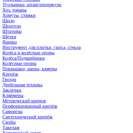
Угольники, штангенциркули
Хоз. товары
Хомуты, стяжки
Шило
Шпатели
Штативы
Щетки
Ящики
Инструмент для плитки, гипса, стекла
Колёса и колёсные опоры
Колёса/Подшибники
Колёсные опоры
Покрышки, шины, камеры
Крепёж
Гвозди
Дюбельная техника
Заклепки
Кляймеры
Метрический крепеж
Перфорированный крепёж
Саморезы
Сантехнический крепёж
Скобы
Такелаж
Химический анкер