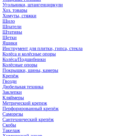
Угольники, штангенциркули
Хоз. товары
Хомуты, стяжки
Шило
Шпатели
Штативы
Щетки
Ящики
Инструмент для плитки, гипса, стекла
Колёса и колёсные опоры
Колёса/Подшибники
Колёсные опоры
Покрышки, шины, камеры
Крепёж
Гвозди
Дюбельная техника
Заклепки
Кляймеры
Метрический крепеж
Перфорированный крепёж
Саморезы
Сантехнический крепёж
Скобы
Такелаж
Химический анкер