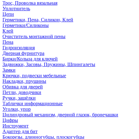
Трос, Проволка вязальная
Уплотнитель
Цепи
Герметики, Пена, Силикон, Клей
Герметики/Силиконы
Клей
Очиститель монтажной пены
Пена
Гидроизоляция
Дверная фурнитура
Бирки/Кольца для ключей
Задвижки, Засовы, Пружины, Шпингалеты
Замки
Крючки, подвески мебельные
Накладки, прушины
Обивка для дверей
Петли, доводчики
Ручки, защёлки
Таблички информационные
Уголки, упор
Цилиндровый механизм, дверной глазок, бронечашки
Цифры
Инструмент
Адаптер для бит
Бокорезы, длинногубцы, плоскогубцы