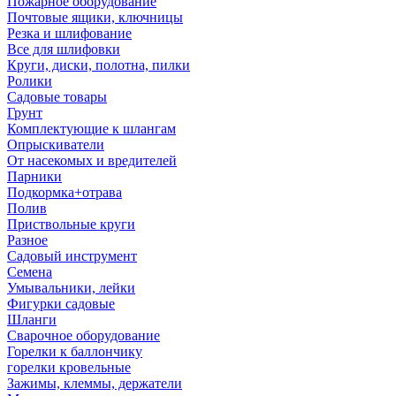
Пожарное оборудование
Почтовые ящики, ключницы
Резка и шлифование
Все для шлифовки
Круги, диски, полотна, пилки
Ролики
Садовые товары
Грунт
Комплектующие к шлангам
Опрыскиватели
От насекомых и вредителей
Парники
Подкормка+отрава
Полив
Приствольные круги
Разное
Садовый инструмент
Семена
Умывальники, лейки
Фигурки садовые
Шланги
Сварочное оборудование
Горелки к баллончику
горелки кровельные
Зажимы, клеммы, держатели