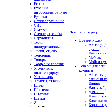
Резцы
Рубанки,
штроборезы ручные
Рулетки
Сетки абразивные
СИЗ
Стамески
Декор и интерьер
Степлеры, скобы
Струбцины
Все для кухни
Терки
Аксессуар
полиуретановые
кухни
Тиски, стусло
Вытяжки к
Топорища
Мебель
Топоры
Мойки кух
Торцевые головки
Товары для ванн
Угольники,
комнаты
штангенциркули
Акссессуа
Хоз. товары
ванноый к
Хомуты, стяжки
Ванны
Шило
Вантузы/ё
Шпатели
Для бани
Штативы
Душевые 
Щетки
Коврики д
Ящики
Корзины дл
+ ЕЩЕ