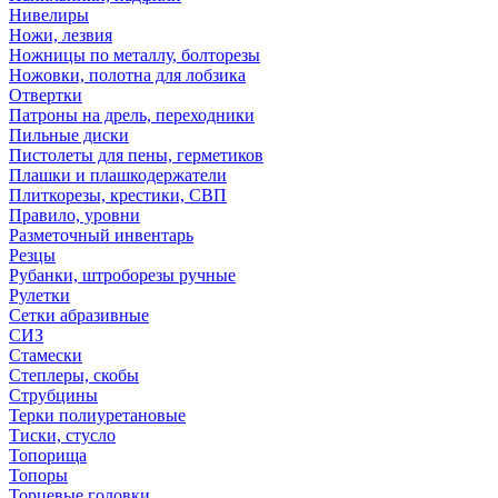
Нивелиры
Ножи, лезвия
Ножницы по металлу, болторезы
Ножовки, полотна для лобзика
Отвертки
Патроны на дрель, переходники
Пильные диски
Пистолеты для пены, герметиков
Плашки и плашкодержатели
Плиткорезы, крестики, СВП
Правило, уровни
Разметочный инвентарь
Резцы
Рубанки, штроборезы ручные
Рулетки
Сетки абразивные
СИЗ
Стамески
Степлеры, скобы
Струбцины
Терки полиуретановые
Тиски, стусло
Топорища
Топоры
Торцевые головки