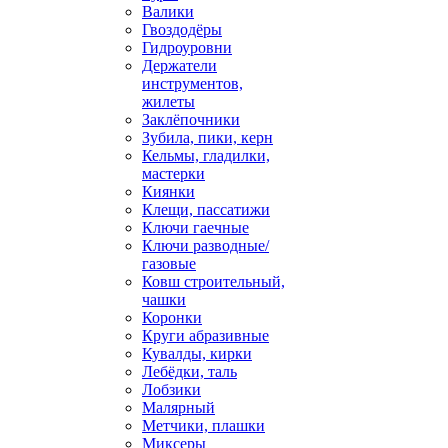
Валики
Гвоздодёры
Гидроуровни
Держатели
инструментов,
жилеты
Заклёпочники
Зубила, пики, керн
Кельмы, гладилки,
мастерки
Киянки
Клещи, пассатижи
Ключи гаечные
Ключи разводные/
газовые
Ковш строительный,
чашки
Коронки
Круги абразивные
Кувалды, кирки
Лебёдки, таль
Лобзики
Малярный
Метчики, плашки
Миксеры