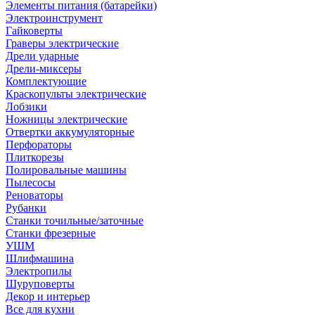
Элементы питания (батарейки)
Электроинструмент
Гайковерты
Граверы электрические
Дрели ударные
Дрели-миксеры
Комплектующие
Краскопульты электрические
Лобзики
Ножницы электрические
Отвертки аккумуляторные
Перфораторы
Плиткорезы
Полировальные машины
Пылесосы
Реноваторы
Рубанки
Станки точильные/заточные
Станки фрезерные
УШМ
Шлифмашина
Электропилы
Шуруповерты
Декор и интерьер
Все для кухни