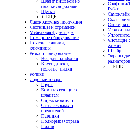
Шланг пищевой из
Салфетки/
пвх, кислородный
Губки
Щетки
Самоклейк
+ ЕЩЕ
Скотч, лен
Лакокрасочная продукция
Совки, ве
Лестницы и стремянки
Уголки пл
Мебельная фурнитура
Уплотните
Пожарное оборудование
Чистящие с
Почтовые ящики,
Химия
ключницы
Швабры
Резка и шлифование
Экраны дл
Все для шлифовки
радиаторо
Круги, диски,
+ ЕЩЕ
полотна, пилки
Ролики
Садовые товары
Грунт
Комплектующие к
шлангам
Опрыскиватели
От насекомых и
вредителей
Парники
Подкормка+отрава
Полив