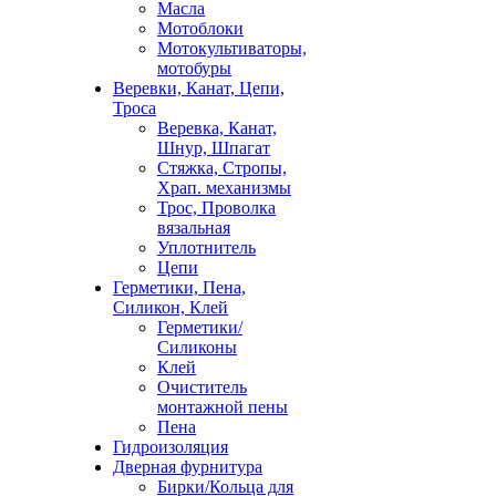
Масла
Мотоблоки
Мотокультиваторы,
мотобуры
Веревки, Канат, Цепи,
Троса
Веревка, Канат,
Шнур, Шпагат
Стяжка, Стропы,
Храп. механизмы
Трос, Проволка
вязальная
Уплотнитель
Цепи
Герметики, Пена,
Силикон, Клей
Герметики/
Силиконы
Клей
Очиститель
монтажной пены
Пена
Гидроизоляция
Дверная фурнитура
Бирки/Кольца для