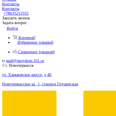
Контакты
Контакты
+78635215552
Заказать звонок
Задать вопрос
Войти
Корзина
0
Избранные товары
0
Сравнение товаров
0
mail@stroydom-161.ru
г. Новочеркасск
ул. Харьковское шоссе, д 4Б
Новочеркасское ш., 1, станица Грушевская