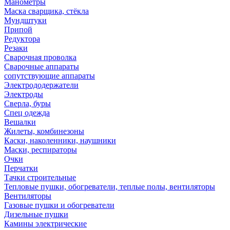
Манометры
Маска сварщика, стёкла
Мундштуки
Припой
Редуктора
Резаки
Сварочная проволка
Сварочные аппараты
сопутствующие аппараты
Электрододержатели
Электроды
Сверла, буры
Спец одежда
Вешалки
Жилеты, комбинезоны
Каски, наколенники, наушники
Маски, респираторы
Очки
Перчатки
Тачки строительные
Тепловые пушки, обогреватели, теплые полы, вентиляторы
Вентиляторы
Газовые пушки и обогреватели
Дизельные пушки
Камины электрические