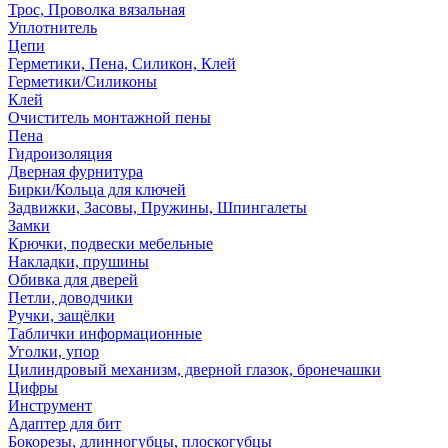
Трос, Проволка вязальная
Уплотнитель
Цепи
Герметики, Пена, Силикон, Клей
Герметики/Силиконы
Клей
Очиститель монтажной пены
Пена
Гидроизоляция
Дверная фурнитура
Бирки/Кольца для ключей
Задвижки, Засовы, Пружины, Шпингалеты
Замки
Крючки, подвески мебельные
Накладки, прушины
Обивка для дверей
Петли, доводчики
Ручки, защёлки
Таблички информационные
Уголки, упор
Цилиндровый механизм, дверной глазок, бронечашки
Цифры
Инструмент
Адаптер для бит
Бокорезы, длинногубцы, плоскогубцы