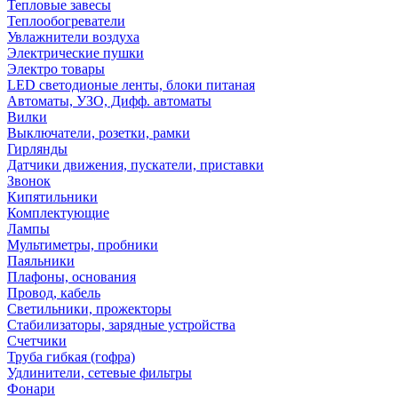
Тепловые завесы
Теплообогреватели
Увлажнители воздуха
Электрические пушки
Электро товары
LED светодионые ленты, блоки питаная
Автоматы, УЗО, Дифф. автоматы
Вилки
Выключатели, розетки, рамки
Гирлянды
Датчики движения, пускатели, приставки
Звонок
Кипятильники
Комплектующие
Лампы
Мультиметры, пробники
Паяльники
Плафоны, основания
Провод, кабель
Светильники, прожекторы
Стабилизаторы, зарядные устройства
Счетчики
Труба гибкая (гофра)
Удлинители, сетевые фильтры
Фонари