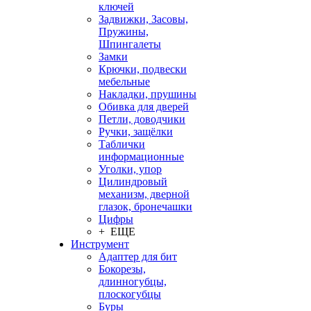
ключей
Задвижки, Засовы,
Пружины,
Шпингалеты
Замки
Крючки, подвески
мебельные
Накладки, прушины
Обивка для дверей
Петли, доводчики
Ручки, защёлки
Таблички
информационные
Уголки, упор
Цилиндровый
механизм, дверной
глазок, бронечашки
Цифры
+ ЕЩЕ
Инструмент
Адаптер для бит
Бокорезы,
длинногубцы,
плоскогубцы
Буры