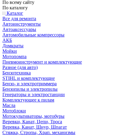
По всему сайту
По каталогу
Каталог
Все для ремонта
Автоинструменты
Автоаксессуары
Автомобильные компрессоры
АКБ
Домкраты
Мойки
Мотопомпа
Пневмоинструмент и комплектующие
Разное (для авто)
Бензотехника
STIHL и комплектующие
Бензо- и электротриммера
Бензопилы и электропилы
Генераторы и электростанции
Комплектующее к пилам
Масла
Мотоблоки
Мотокультиваторы, мотобуры
Веревки, Канат, Цепи, Троса
Веревка, Канат, Шнур, Шпагат
Стяжка, Стропы, Храп. механизмы