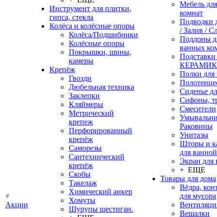
Мебель дл
Инструмент для плитки,
комнат
гипса, стекла
Подводки 
Колёса и колёсные опоры
/ Залив / С
Колёса/Подшибники
Поддоны д
Колёсные опоры
ванных ко
Покрышки, шины,
Подставки
камеры
КЕРАМИ
Крепёж
Полки для
Гвозди
Полотенце
Дюбельная техника
Сиденье дл
Заклепки
Сифоны, т
Кляймеры
Смесители
Метрический
Умывальни
крепеж
Раковины
Перфорированный
Унитазы
крепёж
Шторы и к
Саморезы
для ванной
Сантехнический
Экран для
крепёж
+ ЕЩЕ
Скобы
Товары для дома
Такелаж
Вёдра, ко
Химический анкер
для мусора
Хомуты
Акции
Вентиляци
Шурупы шестиган.
Вешалки