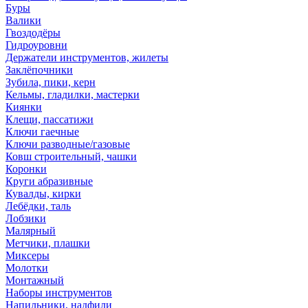
Буры
Валики
Гвоздодёры
Гидроуровни
Держатели инструментов, жилеты
Заклёпочники
Зубила, пики, керн
Кельмы, гладилки, мастерки
Киянки
Клещи, пассатижи
Ключи гаечные
Ключи разводные/газовые
Ковш строительный, чашки
Коронки
Круги абразивные
Кувалды, кирки
Лебёдки, таль
Лобзики
Малярный
Метчики, плашки
Миксеры
Молотки
Монтажный
Наборы инструментов
Напильники, надфили