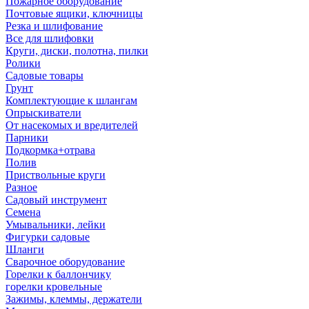
Пожарное оборудование
Почтовые ящики, ключницы
Резка и шлифование
Все для шлифовки
Круги, диски, полотна, пилки
Ролики
Садовые товары
Грунт
Комплектующие к шлангам
Опрыскиватели
От насекомых и вредителей
Парники
Подкормка+отрава
Полив
Приствольные круги
Разное
Садовый инструмент
Семена
Умывальники, лейки
Фигурки садовые
Шланги
Сварочное оборудование
Горелки к баллончику
горелки кровельные
Зажимы, клеммы, держатели