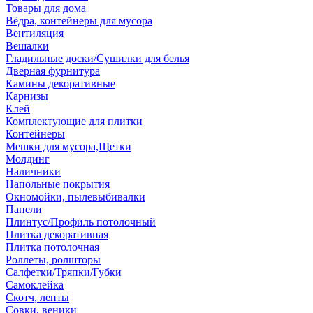
Товары для дома
Вёдра, контейнеры для мусора
Вентиляция
Вешалки
Гладильные доски/Сушилки для белья
Дверная фурнитура
Камины декоративные
Карнизы
Клей
Комплектующие для плитки
Контейнеры
Мешки для мусора,Щетки
Молдинг
Наличники
Напольные покрытия
Окномойки, пылевыбивалки
Панели
Плинтус/Профиль потолочный
Плитка декоративная
Плитка потолочная
Роллеты, ролшторы
Салфетки/Тряпки/Губки
Самоклейка
Скотч, ленты
Совки, веники