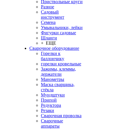
Приствольные круги
Разное
Садовый
инструмент
Семена
Умывальники, лейки
Фигурки садовые
Шланги
+ ЕЩЕ
Сварочное оборудование
Горелки к
баллончику
горелки кровельные
Зажимы, клеммы,
держатели
Манометры
Маска сварщика,
стёкла
Мундштуки
Припой
Редуктора
Резаки
Сварочная проволка
Сварочные
аппараты