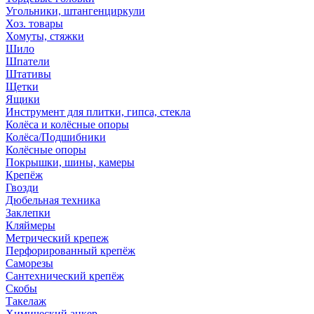
Угольники, штангенциркули
Хоз. товары
Хомуты, стяжки
Шило
Шпатели
Штативы
Щетки
Ящики
Инструмент для плитки, гипса, стекла
Колёса и колёсные опоры
Колёса/Подшибники
Колёсные опоры
Покрышки, шины, камеры
Крепёж
Гвозди
Дюбельная техника
Заклепки
Кляймеры
Метрический крепеж
Перфорированный крепёж
Саморезы
Сантехнический крепёж
Скобы
Такелаж
Химический анкер