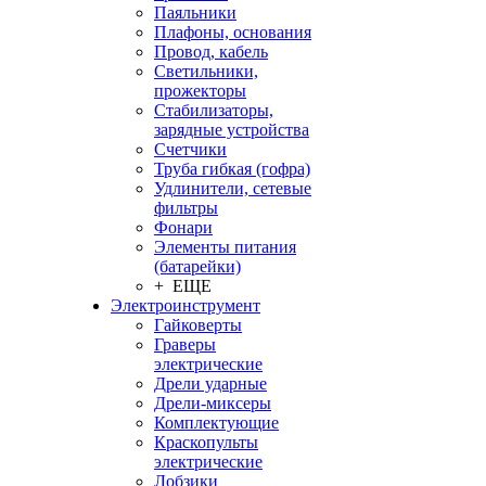
Паяльники
Плафоны, основания
Провод, кабель
Светильники,
прожекторы
Стабилизаторы,
зарядные устройства
Счетчики
Труба гибкая (гофра)
Удлинители, сетевые
фильтры
Фонари
Элементы питания
(батарейки)
+ ЕЩЕ
Электроинструмент
Гайковерты
Граверы
электрические
Дрели ударные
Дрели-миксеры
Комплектующие
Краскопульты
электрические
Лобзики