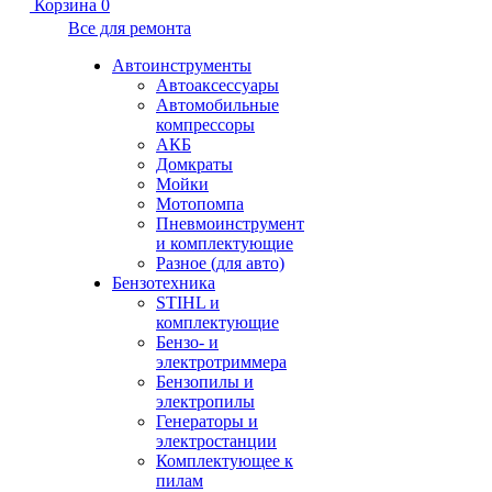
Корзина
0
Все для ремонта
Автоинструменты
Автоаксессуары
Автомобильные
компрессоры
АКБ
Домкраты
Мойки
Мотопомпа
Пневмоинструмент
и комплектующие
Разное (для авто)
Бензотехника
STIHL и
комплектующие
Бензо- и
электротриммера
Бензопилы и
электропилы
Генераторы и
электростанции
Комплектующее к
пилам