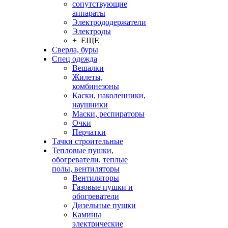
сопутствующие
аппараты
Электрододержатели
Электроды
+ ЕЩЕ
Сверла, буры
Спец одежда
Вешалки
Жилеты,
комбинезоны
Каски, наколенники,
наушники
Маски, респираторы
Очки
Перчатки
Тачки строительные
Тепловые пушки,
обогреватели, теплые
полы, вентиляторы
Вентиляторы
Газовые пушки и
обогреватели
Дизельные пушки
Камины
электрические