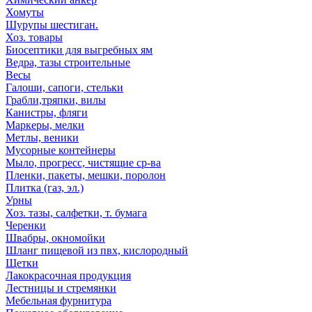
Хомуты
Шурупы шестиган.
Хоз. товары
Биосептики для выгребных ям
Ведра, тазы строительные
Весы
Галоши, сапоги, стельки
Грабли,тряпки, вилы
Канистры, фляги
Маркеры, мелки
Метлы, веники
Мусорные контейнеры
Мыло, прогресс, чистящие ср-ва
Пленки, пакеты, мешки, поролон
Плитка (газ, эл.)
Урны
Хоз. тазы, салфетки, т. бумага
Черенки
Швабры, окномойки
Шланг пищевой из пвх, кислородный
Щетки
Лакокрасочная продукция
Лестницы и стремянки
Мебельная фурнитура