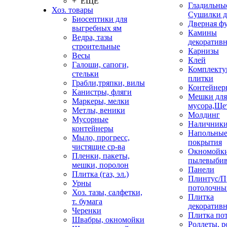
+ ЕЩЕ
Гладильные
Хоз. товары
Сушилки д
Биосептики для
Дверная ф
выгребных ям
Камины
Ведра, тазы
декоратив
строительные
Карнизы
Весы
Клей
Галоши, сапоги,
Комплекту
стельки
плитки
Грабли,тряпки, вилы
Контейнер
Канистры, фляги
Мешки для
Маркеры, мелки
мусора,Ще
Метлы, веники
Молдинг
Мусорные
Наличник
контейнеры
Напольны
Мыло, прогресс,
покрытия
чистящие ср-ва
Окномойки
Пленки, пакеты,
пылевыбив
мешки, поролон
Панели
Плитка (газ, эл.)
Плинтус/П
Урны
потолочны
Хоз. тазы, салфетки,
Плитка
т. бумага
декоративн
Черенки
Плитка по
Швабры, окномойки
Роллеты, 