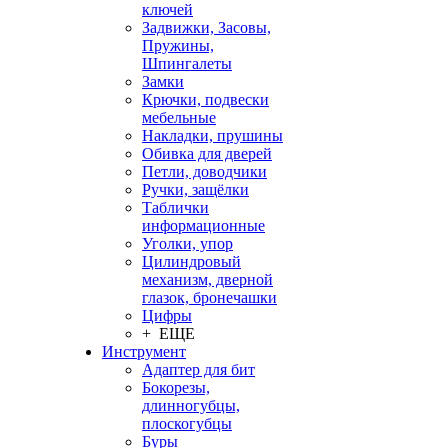
ключей
Задвижки, Засовы,
Пружины,
Шпингалеты
Замки
Крючки, подвески
мебельные
Накладки, прушины
Обивка для дверей
Петли, доводчики
Ручки, защёлки
Таблички
информационные
Уголки, упор
Цилиндровый
механизм, дверной
глазок, бронечашки
Цифры
+ ЕЩЕ
Инструмент
Адаптер для бит
Бокорезы,
длинногубцы,
плоскогубцы
Буры