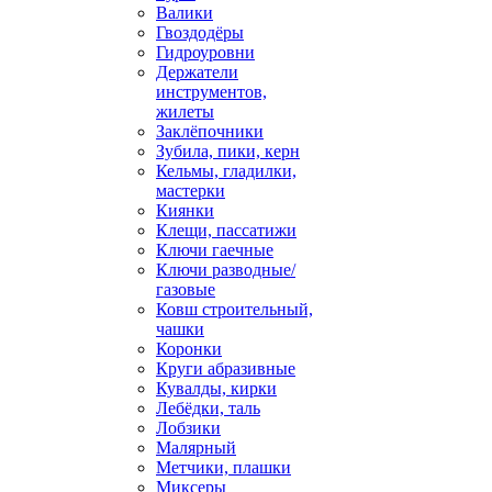
Валики
Гвоздодёры
Гидроуровни
Держатели
инструментов,
жилеты
Заклёпочники
Зубила, пики, керн
Кельмы, гладилки,
мастерки
Киянки
Клещи, пассатижи
Ключи гаечные
Ключи разводные/
газовые
Ковш строительный,
чашки
Коронки
Круги абразивные
Кувалды, кирки
Лебёдки, таль
Лобзики
Малярный
Метчики, плашки
Миксеры