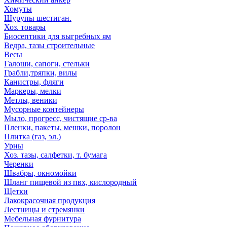
Хомуты
Шурупы шестиган.
Хоз. товары
Биосептики для выгребных ям
Ведра, тазы строительные
Весы
Галоши, сапоги, стельки
Грабли,тряпки, вилы
Канистры, фляги
Маркеры, мелки
Метлы, веники
Мусорные контейнеры
Мыло, прогресс, чистящие ср-ва
Пленки, пакеты, мешки, поролон
Плитка (газ, эл.)
Урны
Хоз. тазы, салфетки, т. бумага
Черенки
Швабры, окномойки
Шланг пищевой из пвх, кислородный
Щетки
Лакокрасочная продукция
Лестницы и стремянки
Мебельная фурнитура