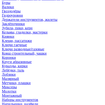
Буры
Валики
Гвоздодёры
Гидроуровни
Держатели инструментов, жилеты
Заклёпочники
Зубила, пики, керн
Кельмы, гладилки, мастерки
Киянки
Клещи, пассатижи
Ключи гаечные
Ключи разводные/газовые
Ковш строительный, чашки
Коронки
Круги абразивные
Кувалды, кирки
Лебёдки, таль
Лобзики
Малярный
Метчики, плашки
Миксеры
Молотки
Монтажный
Наборы инструментов
Напильники, надфили