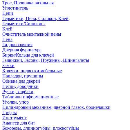
Трос, Проволка вязальная
Уплотнитель
Цепи
Герметики, Пена, Силикон, Клей
Герметики/Силиконы
Клей
Очиститель монтажной пены
Пена
Гидроизоляция
Дверная фурнитура
Бирки/Кольца для ключей
Задвижки, Засовы, Пружины, Шпингалеты
Замки
Крючки, подвески мебельные
Накладки, прушины
Обивка для дверей
Петли, доводчики
Ручки, защёлки
Таблички информационные
Уголки, упор
Цилиндровый механизм, дверной глазок, бронечашки
Цифры
Инструмент
Адаптер для бит
Бокорезы, длинногубцы, плоскогубцы