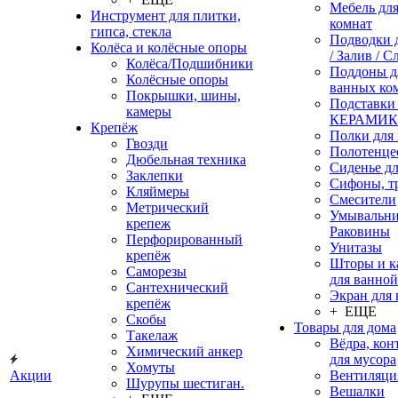
Мебель дл
Инструмент для плитки,
комнат
гипса, стекла
Подводки 
Колёса и колёсные опоры
/ Залив / С
Колёса/Подшибники
Поддоны д
Колёсные опоры
ванных ко
Покрышки, шины,
Подставки
камеры
КЕРАМИ
Крепёж
Полки для
Гвозди
Полотенце
Дюбельная техника
Сиденье дл
Заклепки
Сифоны, т
Кляймеры
Смесители
Метрический
Умывальни
крепеж
Раковины
Перфорированный
Унитазы
крепёж
Шторы и к
Саморезы
для ванной
Сантехнический
Экран для
крепёж
+ ЕЩЕ
Скобы
Товары для дома
Такелаж
Вёдра, ко
Химический анкер
для мусора
Хомуты
Акции
Вентиляци
Шурупы шестиган.
Вешалки