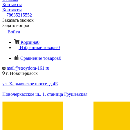
Контакты
Контакты
+78635215552
Заказать звонок
Задать вопрос
Войти
Корзина
0
Избранные товары
0
Сравнение товаров
0
mail@stroydom-161.ru
г. Новочеркасск
ул. Харьковское шоссе, д 4Б
Новочеркасское ш., 1, станица Грушевская