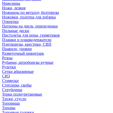
Нивелиры
Ножи, лезвия
Ножницы по металлу, болторезы
Ножовки, полотна для лобзика
Отвертки
Патроны на дрель, переходники
Пильные диски
Пистолеты для пены, герметиков
Плашки и плашкодержатели
Плиткорезы, крестики, СВП
Правило, уровни
Разметочный инвентарь
Резцы
Рубанки, штроборезы ручные
Рулетки
Сетки абразивные
СИЗ
Стамески
Степлеры, скобы
Струбцины
Терки полиуретановые
Тиски, стусло
Топорища
Топоры
Торцевые головки