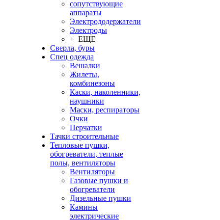
сопутствующие
аппараты
Электрододержатели
Электроды
+ ЕЩЕ
Сверла, буры
Спец одежда
Вешалки
Жилеты,
комбинезоны
Каски, наколенники,
наушники
Маски, респираторы
Очки
Перчатки
Тачки строительные
Тепловые пушки,
обогреватели, теплые
полы, вентиляторы
Вентиляторы
Газовые пушки и
обогреватели
Дизельные пушки
Камины
электрические