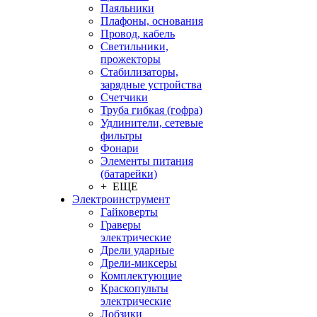
Паяльники
Плафоны, основания
Провод, кабель
Светильники,
прожекторы
Стабилизаторы,
зарядные устройства
Счетчики
Труба гибкая (гофра)
Удлинители, сетевые
фильтры
Фонари
Элементы питания
(батарейки)
+ ЕЩЕ
Электроинструмент
Гайковерты
Граверы
электрические
Дрели ударные
Дрели-миксеры
Комплектующие
Краскопульты
электрические
Лобзики