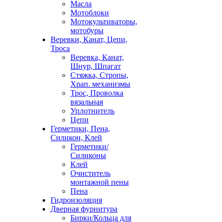
Масла
Мотоблоки
Мотокультиваторы,
мотобуры
Веревки, Канат, Цепи,
Троса
Веревка, Канат,
Шнур, Шпагат
Стяжка, Стропы,
Храп. механизмы
Трос, Проволка
вязальная
Уплотнитель
Цепи
Герметики, Пена,
Силикон, Клей
Герметики/
Силиконы
Клей
Очиститель
монтажной пены
Пена
Гидроизоляция
Дверная фурнитура
Бирки/Кольца для