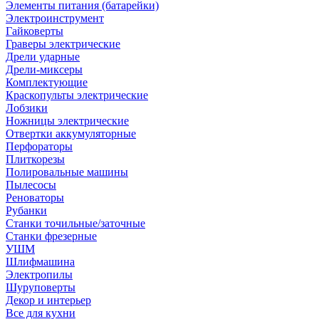
Элементы питания (батарейки)
Электроинструмент
Гайковерты
Граверы электрические
Дрели ударные
Дрели-миксеры
Комплектующие
Краскопульты электрические
Лобзики
Ножницы электрические
Отвертки аккумуляторные
Перфораторы
Плиткорезы
Полировальные машины
Пылесосы
Реноваторы
Рубанки
Станки точильные/заточные
Станки фрезерные
УШМ
Шлифмашина
Электропилы
Шуруповерты
Декор и интерьер
Все для кухни