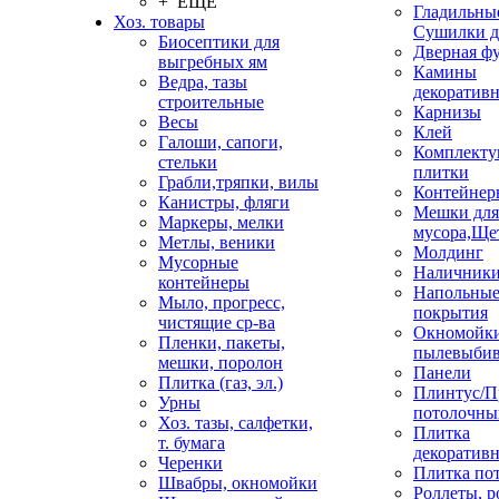
+ ЕЩЕ
Гладильные
Хоз. товары
Сушилки д
Биосептики для
Дверная ф
выгребных ям
Камины
Ведра, тазы
декоратив
строительные
Карнизы
Весы
Клей
Галоши, сапоги,
Комплекту
стельки
плитки
Грабли,тряпки, вилы
Контейнер
Канистры, фляги
Мешки для
Маркеры, мелки
мусора,Ще
Метлы, веники
Молдинг
Мусорные
Наличник
контейнеры
Напольны
Мыло, прогресс,
покрытия
чистящие ср-ва
Окномойки
Пленки, пакеты,
пылевыбив
мешки, поролон
Панели
Плитка (газ, эл.)
Плинтус/П
Урны
потолочны
Хоз. тазы, салфетки,
Плитка
т. бумага
декоративн
Черенки
Плитка по
Швабры, окномойки
Роллеты, 