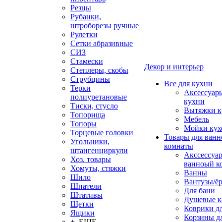
Резцы
Рубанки,
штроборезы ручные
Рулетки
Сетки абразивные
СИЗ
Стамески
Декор и интерьер
Степлеры, скобы
Струбцины
Все для кухни
Терки
Аксессуар
полиуретановые
кухни
Тиски, стусло
Вытяжки к
Топорища
Мебель
Топоры
Мойки кух
Торцевые головки
Товары для ванн
Угольники,
комнаты
штангенциркули
Акссессуа
Хоз. товары
ванноый к
Хомуты, стяжки
Ванны
Шило
Вантузы/ё
Шпатели
Для бани
Штативы
Душевые 
Щетки
Коврики д
Ящики
Корзины дл
+ ЕЩЕ