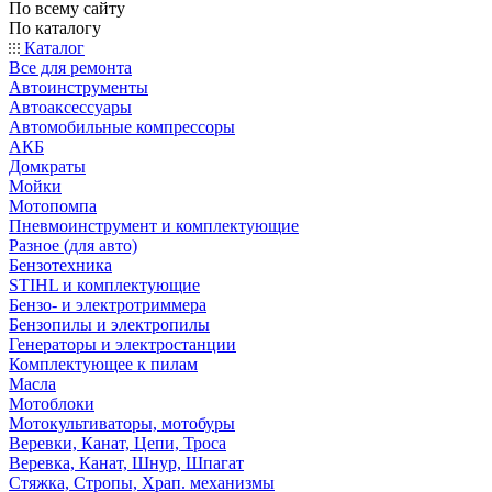
По всему сайту
По каталогу
Каталог
Все для ремонта
Автоинструменты
Автоаксессуары
Автомобильные компрессоры
АКБ
Домкраты
Мойки
Мотопомпа
Пневмоинструмент и комплектующие
Разное (для авто)
Бензотехника
STIHL и комплектующие
Бензо- и электротриммера
Бензопилы и электропилы
Генераторы и электростанции
Комплектующее к пилам
Масла
Мотоблоки
Мотокультиваторы, мотобуры
Веревки, Канат, Цепи, Троса
Веревка, Канат, Шнур, Шпагат
Стяжка, Стропы, Храп. механизмы