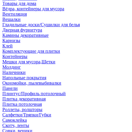
Товары для дома
Вёдра, контейнеры для мусора
Вентиляция
Вешалки
Гладильные доски/Сушилки для белья
Дверная фурнитура
Камины декоративные
Карнизы
Клей
Комплектующие для плитки
Контейнеры
Мешки для мусора,Щетки
Молдинг
Наличники
Напольные покрытия
Окномойки, пылевыбивалки
Панели
Плинтус/Профиль потолочный
Плитка декоративная
Плитка потолочная
Роллеты, ролшторы
Салфетки/Тряпки/Губки
Самоклейка
Скотч, ленты
Совки, веники