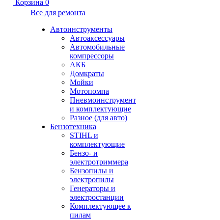
Корзина
0
Все для ремонта
Автоинструменты
Автоаксессуары
Автомобильные
компрессоры
АКБ
Домкраты
Мойки
Мотопомпа
Пневмоинструмент
и комплектующие
Разное (для авто)
Бензотехника
STIHL и
комплектующие
Бензо- и
электротриммера
Бензопилы и
электропилы
Генераторы и
электростанции
Комплектующее к
пилам