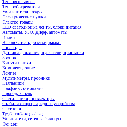
Тепловые завесы
Теплообогреватели
Увлажнители воздуха
Электрические пушки
Электро товары
LED светодионые ленты, блоки питаная
Автоматы, УЗО, Дифф. автоматы
Вилки
Выключатели, розетки, рамки
Гирлянды
Датчики движения, пускатели, приставки
Звонок
Кипятильники
Комплектующие
Лампы
Мультиметры, пробники
Паяльники
Плафоны, основания
Провод, кабель
Светильники, прожекторы
Стабилизаторы, зарядные устройства
Счетчики
Труба гибкая (гофра)
Удлинители, сетевые фильтры
Фонари