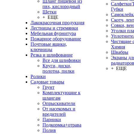
Шланг пищевой из
Салфетки/
пвх, кислородный
Губки
Щетки
Самоклейк
+ ЕЩЕ
Скотч, лен
Лакокрасочная продукция
Совки, ве
Лестницы и стремянки
Уголки пл
Мебельная фурнитура
Уплотните
Пожарное оборудование
Чистящие с
Почтовые ящики,
Химия
ключницы
Швабры
Резка и шлифование
Экраны дл
Все для шлифовки
радиаторо
Круги, диски,
+ ЕЩЕ
полотна, пилки
Ролики
Садовые товары
Грунт
Комплектующие к
шлангам
Опрыскиватели
От насекомых и
вредителей
Парники
Подкормка+отрава
Полив