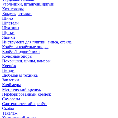
Угольники, штангенциркули
Хоз. товары
Хомуты, стяжки
Шило
Шпатели
Штативы
Щетки
Ящики
Инструмент для плитки, гипса, стекла
Колёса и колёсные опоры
Колёса/Подшибники
Колёсные опоры
Покрышки, шины, камеры
Крепёж
Гвозди
Дюбельная техника
Заклепки
Кляймеры
Метрический крепеж
Перфорированный крепёж
Саморезы
Сантехнический крепёж
Скобы
Такелаж
Химический анкер