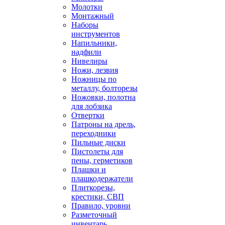
Молотки
Монтажный
Наборы
инструментов
Напильники,
надфили
Нивелиры
Ножи, лезвия
Ножницы по
металлу, болторезы
Ножовки, полотна
для лобзика
Отвертки
Патроны на дрель,
переходники
Пильные диски
Пистолеты для
пены, герметиков
Плашки и
плашкодержатели
Плиткорезы,
крестики, СВП
Правило, уровни
Разметочный
инвентарь