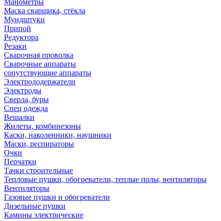
Манометры
Маска сварщика, стёкла
Мундштуки
Припой
Редуктора
Резаки
Сварочная проволка
Сварочные аппараты
сопутствующие аппараты
Электрододержатели
Электроды
Сверла, буры
Спец одежда
Вешалки
Жилеты, комбинезоны
Каски, наколенники, наушники
Маски, респираторы
Очки
Перчатки
Тачки строительные
Тепловые пушки, обогреватели, теплые полы, вентиляторы
Вентиляторы
Газовые пушки и обогреватели
Дизельные пушки
Камины электрические