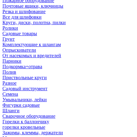
Пожарное оборудование
Почтовые ящики, ключницы
Резка и шлифование
Все для шлифовки
Круги, диски, полотна, пилки
Ролики
Садовые товары
Грунт
Комплектующие к шлангам
Опрыскиватели
От насекомых и вредителей
Парники
Подкормка+отрава
Полив
Приствольные круги
Разное
Садовый инструмент
Семена
Умывальники, лейки
Фигурки садовые
Шланги
Сварочное оборудование
Горелки к баллончику
горелки кровельные
Зажимы, клеммы, держатели