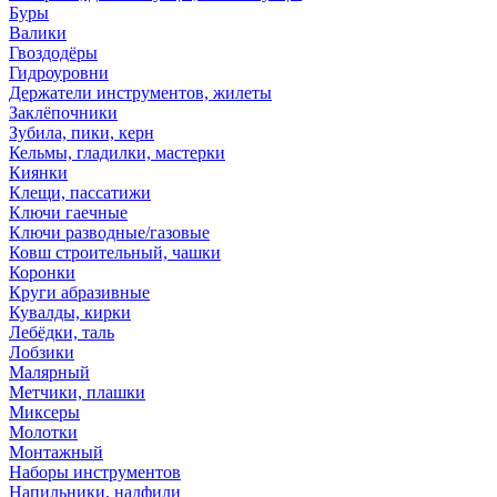
Буры
Валики
Гвоздодёры
Гидроуровни
Держатели инструментов, жилеты
Заклёпочники
Зубила, пики, керн
Кельмы, гладилки, мастерки
Киянки
Клещи, пассатижи
Ключи гаечные
Ключи разводные/газовые
Ковш строительный, чашки
Коронки
Круги абразивные
Кувалды, кирки
Лебёдки, таль
Лобзики
Малярный
Метчики, плашки
Миксеры
Молотки
Монтажный
Наборы инструментов
Напильники, надфили