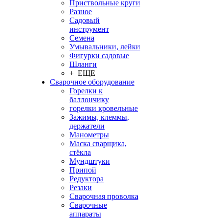
Приствольные круги
Разное
Садовый
инструмент
Семена
Умывальники, лейки
Фигурки садовые
Шланги
+ ЕЩЕ
Сварочное оборудование
Горелки к
баллончику
горелки кровельные
Зажимы, клеммы,
держатели
Манометры
Маска сварщика,
стёкла
Мундштуки
Припой
Редуктора
Резаки
Сварочная проволка
Сварочные
аппараты