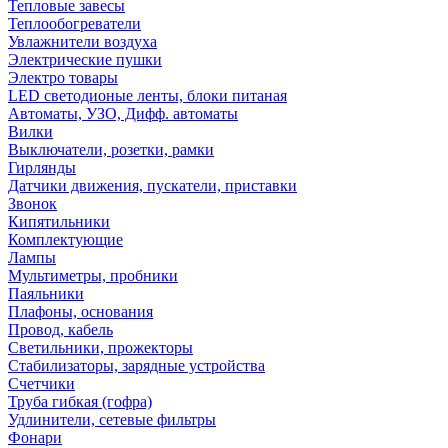
Тепловые завесы
Теплообогреватели
Увлажнители воздуха
Электрические пушки
Электро товары
LED светодионые ленты, блоки питаная
Автоматы, УЗО, Дифф. автоматы
Вилки
Выключатели, розетки, рамки
Гирлянды
Датчики движения, пускатели, приставки
Звонок
Кипятильники
Комплектующие
Лампы
Мультиметры, пробники
Паяльники
Плафоны, основания
Провод, кабель
Светильники, прожекторы
Стабилизаторы, зарядные устройства
Счетчики
Труба гибкая (гофра)
Удлинители, сетевые фильтры
Фонари