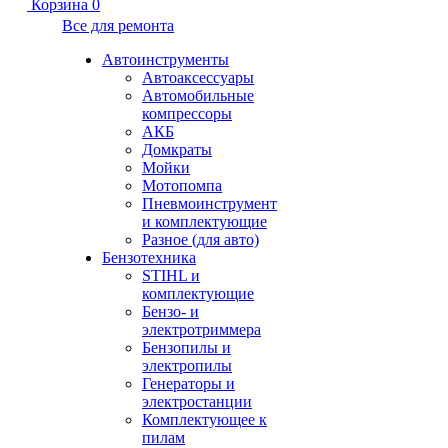
Корзина
0
Все для ремонта
Автоинструменты
Автоаксессуары
Автомобильные
компрессоры
АКБ
Домкраты
Мойки
Мотопомпа
Пневмоинструмент
и комплектующие
Разное (для авто)
Бензотехника
STIHL и
комплектующие
Бензо- и
электротриммера
Бензопилы и
электропилы
Генераторы и
электростанции
Комплектующее к
пилам