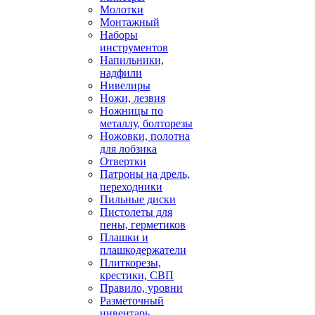
Молотки
Монтажный
Наборы
инструментов
Напильники,
надфили
Нивелиры
Ножи, лезвия
Ножницы по
металлу, болторезы
Ножовки, полотна
для лобзика
Отвертки
Патроны на дрель,
переходники
Пильные диски
Пистолеты для
пены, герметиков
Плашки и
плашкодержатели
Плиткорезы,
крестики, СВП
Правило, уровни
Разметочный
инвентарь