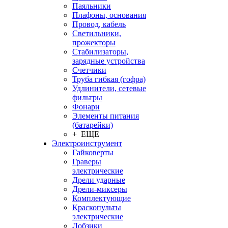
Паяльники
Плафоны, основания
Провод, кабель
Светильники,
прожекторы
Стабилизаторы,
зарядные устройства
Счетчики
Труба гибкая (гофра)
Удлинители, сетевые
фильтры
Фонари
Элементы питания
(батарейки)
+ ЕЩЕ
Электроинструмент
Гайковерты
Граверы
электрические
Дрели ударные
Дрели-миксеры
Комплектующие
Краскопульты
электрические
Лобзики