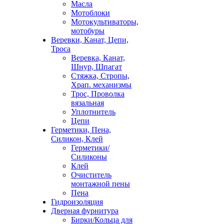
Масла
Мотоблоки
Мотокультиваторы,
мотобуры
Веревки, Канат, Цепи,
Троса
Веревка, Канат,
Шнур, Шпагат
Стяжка, Стропы,
Храп. механизмы
Трос, Проволка
вязальная
Уплотнитель
Цепи
Герметики, Пена,
Силикон, Клей
Герметики/
Силиконы
Клей
Очиститель
монтажной пены
Пена
Гидроизоляция
Дверная фурнитура
Бирки/Кольца для