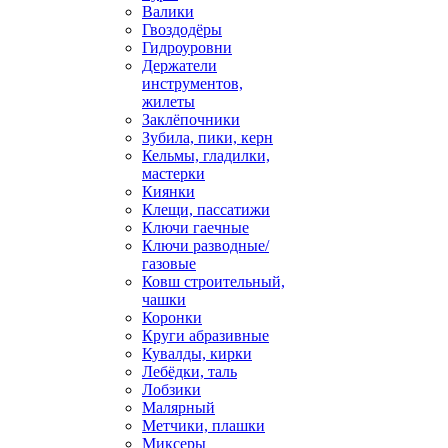
Валики
Гвоздодёры
Гидроуровни
Держатели
инструментов,
жилеты
Заклёпочники
Зубила, пики, керн
Кельмы, гладилки,
мастерки
Киянки
Клещи, пассатижи
Ключи гаечные
Ключи разводные/
газовые
Ковш строительный,
чашки
Коронки
Круги абразивные
Кувалды, кирки
Лебёдки, таль
Лобзики
Малярный
Метчики, плашки
Миксеры