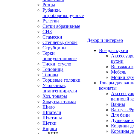
Резцы
Рубанки,
штроборезы ручные
Рулетки
Сетки абразивные
СИЗ
Стамески
Декор и интерьер
Степлеры, скобы
Струбцины
Все для кухни
Терки
Аксессуар
полиуретановые
кухни
Тиски, стусло
Вытяжки к
Топорища
Мебель
Топоры
Мойки кух
Торцевые головки
Товары для ванн
Угольники,
комнаты
штангенциркули
Акссессуа
Хоз. товары
ванноый к
Хомуты, стяжки
Ванны
Шило
Вантузы/ё
Шпатели
Для бани
Штативы
Душевые 
Щетки
Коврики д
Ящики
Корзины дл
+ ЕЩЕ