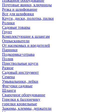
Пожарное оборудование
Почтовые ящики, ключницы
Резка и шлифование
Все для шлифовки
Круги, диски, полотна, пилки
Ролики
Садовые товары
Грунт
Комплектующие к шлангам
Опрыскиватели
От насекомых и вредителей
Парники
Подкормка+отрава
Полив
Приствольные круги
Разное
Садовый инструмент
Семена
Умывальники, лейки
Фигурки садовые
Шланги
Сварочное оборудование
Горелки к баллончику
горелки кровельные
Зажимы, клеммы, держатели