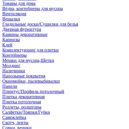
Товары для дома
Вёдра, контейнеры для мусора
Вентиляция
Вешалки
Гладильные доски/Сушилки для белья
Дверная фурнитура
Камины декоративные
Карнизы
Клей
Комплектующие для плитки
Контейнеры
Мешки для мусора,Щетки
Молдинг
Наличники
Напольные покрытия
Окномойки, пылевыбивалки
Панели
Плинтус/Профиль потолочный
Плитка декоративная
Плитка потолочная
Роллеты, ролшторы
Салфетки/Тряпки/Губки
Самоклейка
Скотч, ленты
Совки, веники