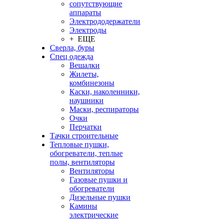
сопутствующие
аппараты
Электрододержатели
Электроды
+ ЕЩЕ
Сверла, буры
Спец одежда
Вешалки
Жилеты,
комбинезоны
Каски, наколенники,
наушники
Маски, респираторы
Очки
Перчатки
Тачки строительные
Тепловые пушки,
обогреватели, теплые
полы, вентиляторы
Вентиляторы
Газовые пушки и
обогреватели
Дизельные пушки
Камины
электрические