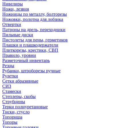
Нивелиры
Ножи, лезвия
Ножницы по металлу, болторезы
Ножовки, полотна для лобзика
Отвертки
Патроны на дрель, переходники
Пильные диски
Пистолеты для пены, герметиков
Плашки и плашкодержатели
Плиткорезы, крестики, СВП
Правило, уровни
Разметочный инвентарь
Резцы
Рубанки, штроборезы ручные
Рулетки
Сетки абразивные
СИЗ
Стамески
Степлеры, скобы
Струбцины
Терки полиуретановые
Тиски, стусло
Топорища
Топоры
Торцевые головки