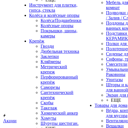
Мебель дл
Инструмент для плитки,
комнат
гипса, стекла
Подводки 
Колёса и колёсные опоры
/ Залив / С
Колёса/Подшибники
Поддоны д
Колёсные опоры
ванных ко
Покрышки, шины,
Подставки
камеры
КЕРАМИ
Крепёж
Полки для
Гвозди
Полотенце
Дюбельная техника
Сиденье дл
Заклепки
Сифоны, т
Кляймеры
Смесители
Метрический
Умывальни
крепеж
Раковины
Перфорированный
Унитазы
крепёж
Шторы и к
Саморезы
для ванной
Сантехнический
Экран для
крепёж
+ ЕЩЕ
Скобы
Товары для дома
Такелаж
Вёдра, ко
Химический анкер
для мусора
Хомуты
Акции
Вентиляци
Шурупы шестиган.
Вешалки