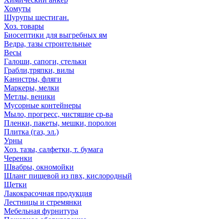
Хомуты
Шурупы шестиган.
Хоз. товары
Биосептики для выгребных ям
Ведра, тазы строительные
Весы
Галоши, сапоги, стельки
Грабли,тряпки, вилы
Канистры, фляги
Маркеры, мелки
Метлы, веники
Мусорные контейнеры
Мыло, прогресс, чистящие ср-ва
Пленки, пакеты, мешки, поролон
Плитка (газ, эл.)
Урны
Хоз. тазы, салфетки, т. бумага
Черенки
Швабры, окномойки
Шланг пищевой из пвх, кислородный
Щетки
Лакокрасочная продукция
Лестницы и стремянки
Мебельная фурнитура