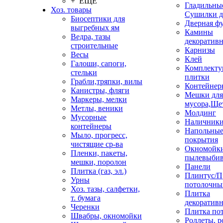
+ ЕЩЕ
Гладильные
Хоз. товары
Сушилки д
Биосептики для
Дверная ф
выгребных ям
Камины
Ведра, тазы
декоратив
строительные
Карнизы
Весы
Клей
Галоши, сапоги,
Комплекту
стельки
плитки
Грабли,тряпки, вилы
Контейнер
Канистры, фляги
Мешки для
Маркеры, мелки
мусора,Ще
Метлы, веники
Молдинг
Мусорные
Наличник
контейнеры
Напольны
Мыло, прогресс,
покрытия
чистящие ср-ва
Окномойки
Пленки, пакеты,
пылевыбив
мешки, поролон
Панели
Плитка (газ, эл.)
Плинтус/П
Урны
потолочны
Хоз. тазы, салфетки,
Плитка
т. бумага
декоративн
Черенки
Плитка по
Швабры, окномойки
Роллеты, 