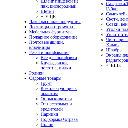
Шланг пищевой из
Салфетки/
пвх, кислородный
Губки
Щетки
Самоклейк
+ ЕЩЕ
Скотч, лен
Лакокрасочная продукция
Совки, ве
Лестницы и стремянки
Уголки пл
Мебельная фурнитура
Уплотните
Пожарное оборудование
Чистящие с
Почтовые ящики,
Химия
ключницы
Швабры
Резка и шлифование
Экраны дл
Все для шлифовки
радиаторо
Круги, диски,
+ ЕЩЕ
полотна, пилки
Ролики
Садовые товары
Грунт
Комплектующие к
шлангам
Опрыскиватели
От насекомых и
вредителей
Парники
Подкормка+отрава
Полив