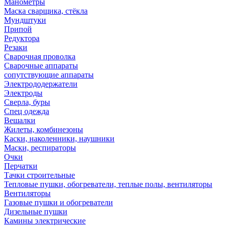
Манометры
Маска сварщика, стёкла
Мундштуки
Припой
Редуктора
Резаки
Сварочная проволка
Сварочные аппараты
сопутствующие аппараты
Электрододержатели
Электроды
Сверла, буры
Спец одежда
Вешалки
Жилеты, комбинезоны
Каски, наколенники, наушники
Маски, респираторы
Очки
Перчатки
Тачки строительные
Тепловые пушки, обогреватели, теплые полы, вентиляторы
Вентиляторы
Газовые пушки и обогреватели
Дизельные пушки
Камины электрические