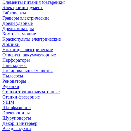
Элементы питания (батарейки)
Электроинструмент
Гайковерты
Граверы электрические
Дрели ударные
Дрели-миксеры
Комплектующие
Краскопульты электрические
Лобзики
Ножницы электрические
Отвертки аккумуляторные
Перфораторы
Плиткорезы
Полировальные машины
Пылесосы
Реноваторы
Рубанки
Станки точильные/заточные
Станки фрезерные
УШМ
Шлифмашина
Электропилы
Шуруповерты
Декор и интерьер
Все для кухни