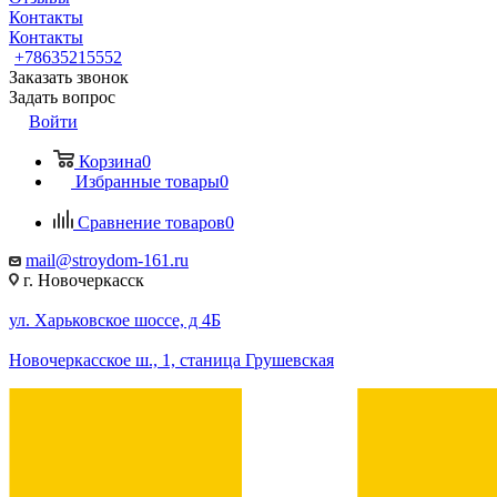
Контакты
Контакты
+78635215552
Заказать звонок
Задать вопрос
Войти
Корзина
0
Избранные товары
0
Сравнение товаров
0
mail@stroydom-161.ru
г. Новочеркасск
ул. Харьковское шоссе, д 4Б
Новочеркасское ш., 1, станица Грушевская