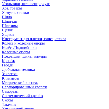
Угольники, штангенциркули
Хоз. товары
Хомуты, стяжки
Шило
Шпатели
Штативы
Щетки
Ящики
Инструмент для плитки, гипса, стекла
Колёса и колёсные опоры
Колёса/Подшибники
Колёсные опоры
Покрышки, шины, камеры
Крепёж
Гвозди
Дюбельная техника
Заклепки
Кляймеры
Метрический крепеж
Перфорированный крепёж
Саморезы
Сантехнический крепёж
Скобы
Такелаж
Химический анкер