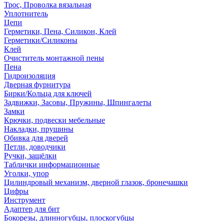
Трос, Проволка вязальная
Уплотнитель
Цепи
Герметики, Пена, Силикон, Клей
Герметики/Силиконы
Клей
Очиститель монтажной пены
Пена
Гидроизоляция
Дверная фурнитура
Бирки/Кольца для ключей
Задвижки, Засовы, Пружины, Шпингалеты
Замки
Крючки, подвески мебельные
Накладки, прушины
Обивка для дверей
Петли, доводчики
Ручки, защёлки
Таблички информационные
Уголки, упор
Цилиндровый механизм, дверной глазок, бронечашки
Цифры
Инструмент
Адаптер для бит
Бокорезы, длинногубцы, плоскогубцы