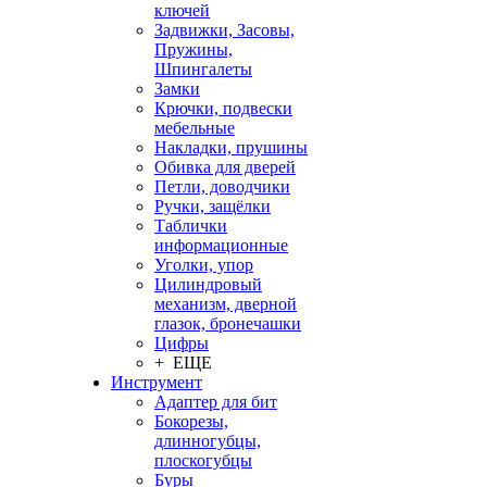
ключей
Задвижки, Засовы,
Пружины,
Шпингалеты
Замки
Крючки, подвески
мебельные
Накладки, прушины
Обивка для дверей
Петли, доводчики
Ручки, защёлки
Таблички
информационные
Уголки, упор
Цилиндровый
механизм, дверной
глазок, бронечашки
Цифры
+ ЕЩЕ
Инструмент
Адаптер для бит
Бокорезы,
длинногубцы,
плоскогубцы
Буры