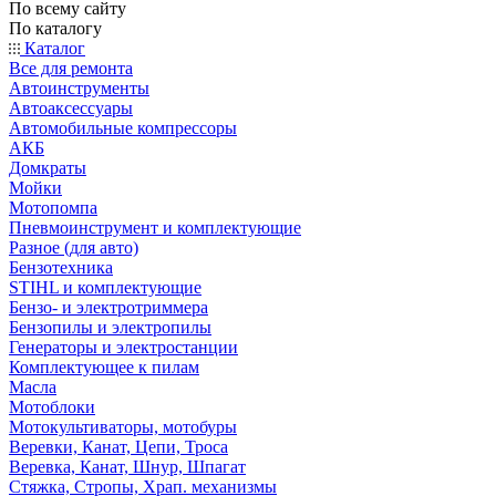
По всему сайту
По каталогу
Каталог
Все для ремонта
Автоинструменты
Автоаксессуары
Автомобильные компрессоры
АКБ
Домкраты
Мойки
Мотопомпа
Пневмоинструмент и комплектующие
Разное (для авто)
Бензотехника
STIHL и комплектующие
Бензо- и электротриммера
Бензопилы и электропилы
Генераторы и электростанции
Комплектующее к пилам
Масла
Мотоблоки
Мотокультиваторы, мотобуры
Веревки, Канат, Цепи, Троса
Веревка, Канат, Шнур, Шпагат
Стяжка, Стропы, Храп. механизмы