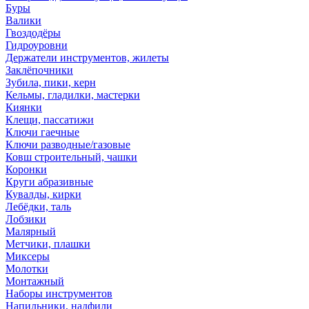
Буры
Валики
Гвоздодёры
Гидроуровни
Держатели инструментов, жилеты
Заклёпочники
Зубила, пики, керн
Кельмы, гладилки, мастерки
Киянки
Клещи, пассатижи
Ключи гаечные
Ключи разводные/газовые
Ковш строительный, чашки
Коронки
Круги абразивные
Кувалды, кирки
Лебёдки, таль
Лобзики
Малярный
Метчики, плашки
Миксеры
Молотки
Монтажный
Наборы инструментов
Напильники, надфили