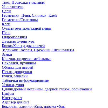
Трос, Проволка вязальная
Уплотнитель
Цепи
Герметики, Пена, Силикон, Клей
Герметики/Силиконы
Клей
Очиститель монтажной пены
Пена
Гидроизоляция
Дверная фурнитура
Бирки/Кольца для ключей
Задвижки, Засовы, Пружины, Шпингалеты
Замки
Крючки, подвески мебельные
Накладки, прушины
Обивка для дверей
Петли, доводчики
Ручки, защёлки
Таблички информационные
Уголки, упор
Цилиндровый механизм, дверной глазок, бронечашки
Цифры
Инструмент
Адаптер для бит
Бокорезы, длинногубцы, плоскогубцы