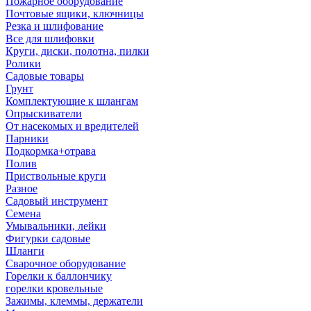
Пожарное оборудование
Почтовые ящики, ключницы
Резка и шлифование
Все для шлифовки
Круги, диски, полотна, пилки
Ролики
Садовые товары
Грунт
Комплектующие к шлангам
Опрыскиватели
От насекомых и вредителей
Парники
Подкормка+отрава
Полив
Приствольные круги
Разное
Садовый инструмент
Семена
Умывальники, лейки
Фигурки садовые
Шланги
Сварочное оборудование
Горелки к баллончику
горелки кровельные
Зажимы, клеммы, держатели