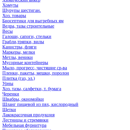
Хомуты
Шурупы шестиган.
Хоз. товары
Биосептики для выгребных ям
Ведра, тазы строительные
Весы
Галоши, сапоги, стельки
Грабли,тряпки, вилы
Канистры, фляги
Маркеры, мелки
Метлы, веники
Мусорные контейнеры
Мыло, прогресс, чистящие ср-ва
Пленки, пакеты, мешки, поролон
Плитка (газ, эл.)
Урны
Хоз. тазы, салфетки, т. бумага
Черенки
Швабры, окномойки
Шланг пищевой из пвх, кислородный
Щетки
Лакокрасочная продукция
Лестницы и стремянки
Мебельная фурнитура