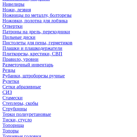
Нивелиры
Ножи, лезвия
Ножницы по металлу, болторезы
Ножовки, полотна для лобзика
Отвертки
Патроны на дрель, переходники
Пильные диски
Пистолеты для пены, герметиков
Плашки и плашкодержатели
Плиткорезы, крестики, СВП
Правило, уровни
Разметочный инвентарь
Резцы
Рубанки, штроборезы ручные
Рулетки
Сетки абразивные
СИЗ
Стамески
Степлеры, скобы
Струбцины
Терки полиуретановые
Тиски, стусло
Топорища
Топоры
Торцевые головки