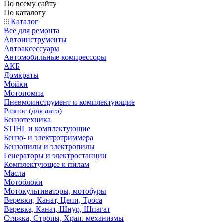
По всему сайту
По каталогу
Каталог
Все для ремонта
Автоинструменты
Автоаксессуары
Автомобильные компрессоры
АКБ
Домкраты
Мойки
Мотопомпа
Пневмоинструмент и комплектующие
Разное (для авто)
Бензотехника
STIHL и комплектующие
Бензо- и электротриммера
Бензопилы и электропилы
Генераторы и электростанции
Комплектующее к пилам
Масла
Мотоблоки
Мотокультиваторы, мотобуры
Веревки, Канат, Цепи, Троса
Веревка, Канат, Шнур, Шпагат
Стяжка, Стропы, Храп. механизмы