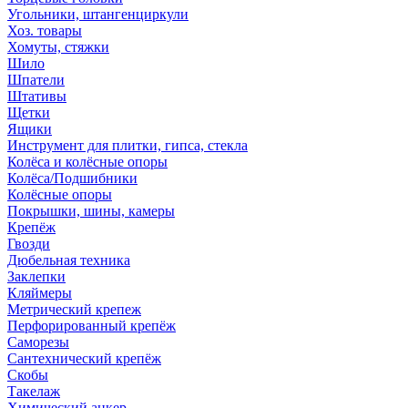
Угольники, штангенциркули
Хоз. товары
Хомуты, стяжки
Шило
Шпатели
Штативы
Щетки
Ящики
Инструмент для плитки, гипса, стекла
Колёса и колёсные опоры
Колёса/Подшибники
Колёсные опоры
Покрышки, шины, камеры
Крепёж
Гвозди
Дюбельная техника
Заклепки
Кляймеры
Метрический крепеж
Перфорированный крепёж
Саморезы
Сантехнический крепёж
Скобы
Такелаж
Химический анкер