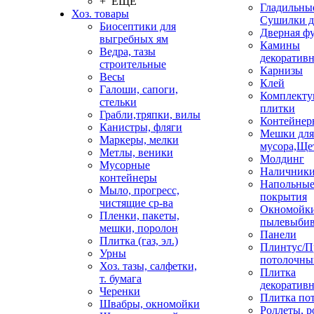
+ ЕЩЕ
Гладильные
Хоз. товары
Сушилки д
Биосептики для
Дверная ф
выгребных ям
Камины
Ведра, тазы
декоратив
строительные
Карнизы
Весы
Клей
Галоши, сапоги,
Комплекту
стельки
плитки
Грабли,тряпки, вилы
Контейнер
Канистры, фляги
Мешки для
Маркеры, мелки
мусора,Ще
Метлы, веники
Молдинг
Мусорные
Наличник
контейнеры
Напольны
Мыло, прогресс,
покрытия
чистящие ср-ва
Окномойки
Пленки, пакеты,
пылевыбив
мешки, поролон
Панели
Плитка (газ, эл.)
Плинтус/П
Урны
потолочны
Хоз. тазы, салфетки,
Плитка
т. бумага
декоративн
Черенки
Плитка по
Швабры, окномойки
Роллеты, 