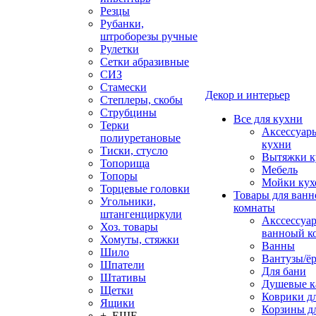
Резцы
Рубанки,
штроборезы ручные
Рулетки
Сетки абразивные
СИЗ
Стамески
Декор и интерьер
Степлеры, скобы
Струбцины
Все для кухни
Терки
Аксессуар
полиуретановые
кухни
Тиски, стусло
Вытяжки к
Топорища
Мебель
Топоры
Мойки кух
Торцевые головки
Товары для ванн
Угольники,
комнаты
штангенциркули
Акссессуа
Хоз. товары
ванноый к
Хомуты, стяжки
Ванны
Шило
Вантузы/ё
Шпатели
Для бани
Штативы
Душевые 
Щетки
Коврики д
Ящики
Корзины дл
+ ЕЩЕ