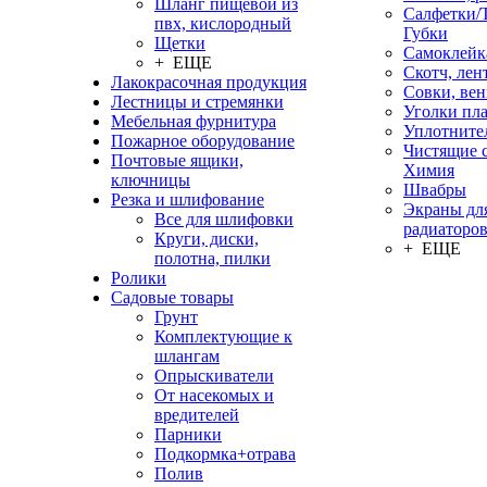
Шланг пищевой из
Салфетки/
пвх, кислородный
Губки
Щетки
Самоклейк
+ ЕЩЕ
Скотч, лен
Лакокрасочная продукция
Совки, ве
Лестницы и стремянки
Уголки пл
Мебельная фурнитура
Уплотните
Пожарное оборудование
Чистящие с
Почтовые ящики,
Химия
ключницы
Швабры
Резка и шлифование
Экраны дл
Все для шлифовки
радиаторо
Круги, диски,
+ ЕЩЕ
полотна, пилки
Ролики
Садовые товары
Грунт
Комплектующие к
шлангам
Опрыскиватели
От насекомых и
вредителей
Парники
Подкормка+отрава
Полив