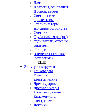
Паяльники
Плафоны, основания
Провод, кабель
Светильники,
прожекторы
Стабилизаторы,
зарядные устройства
Счетчики
Труба гибкая (гофра)
Удлинители, сетевые
фильтры
Фонари
Элементы питания
(батарейки)
+ ЕЩЕ
Электроинструмент
Гайковерты
Граверы
электрические
Дрели ударные
Дрели-миксеры
Комплектующие
Краскопульты
электрические
Лобзики