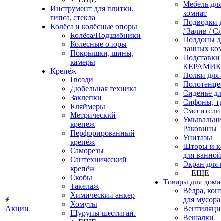
Мебель дл
Инструмент для плитки,
комнат
гипса, стекла
Подводки 
Колёса и колёсные опоры
/ Залив / С
Колёса/Подшибники
Поддоны д
Колёсные опоры
ванных ко
Покрышки, шины,
Подставки
камеры
КЕРАМИ
Крепёж
Полки для
Гвозди
Полотенце
Дюбельная техника
Сиденье дл
Заклепки
Сифоны, т
Кляймеры
Смесители
Метрический
Умывальни
крепеж
Раковины
Перфорированный
Унитазы
крепёж
Шторы и к
Саморезы
для ванной
Сантехнический
Экран для
крепёж
+ ЕЩЕ
Скобы
Товары для дома
Такелаж
Вёдра, ко
Химический анкер
для мусора
Хомуты
Акции
Вентиляци
Шурупы шестиган.
Вешалки