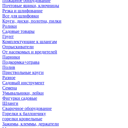
Пожарное оборудование
Почтовые ящики, ключницы
Резка и шлифование
Все для шлифовки
Круги, диски, полотна, пилки
Ролики
Садовые товары
Грунт
Комплектующие к шлангам
Опрыскиватели
От насекомых и вредителей
Парники
Подкормка+отрава
Полив
Приствольные круги
Разное
Садовый инструмент
Семена
Умывальники, лейки
Фигурки садовые
Шланги
Сварочное оборудование
Горелки к баллончику
горелки кровельные
Зажимы, клеммы, держатели