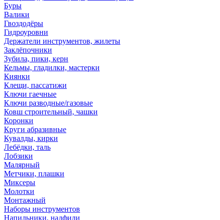
Буры
Валики
Гвоздодёры
Гидроуровни
Держатели инструментов, жилеты
Заклёпочники
Зубила, пики, керн
Кельмы, гладилки, мастерки
Киянки
Клещи, пассатижи
Ключи гаечные
Ключи разводные/газовые
Ковш строительный, чашки
Коронки
Круги абразивные
Кувалды, кирки
Лебёдки, таль
Лобзики
Малярный
Метчики, плашки
Миксеры
Молотки
Монтажный
Наборы инструментов
Напильники, надфили