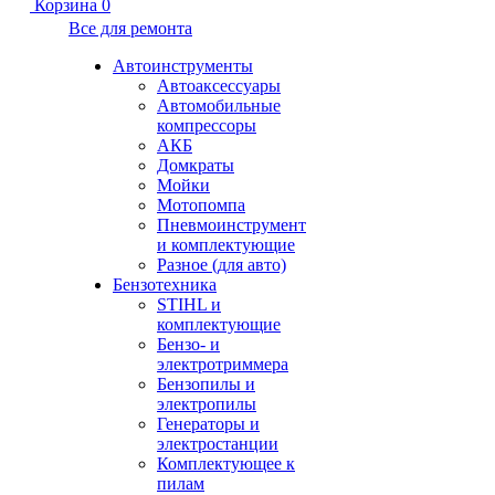
Корзина
0
Все для ремонта
Автоинструменты
Автоаксессуары
Автомобильные
компрессоры
АКБ
Домкраты
Мойки
Мотопомпа
Пневмоинструмент
и комплектующие
Разное (для авто)
Бензотехника
STIHL и
комплектующие
Бензо- и
электротриммера
Бензопилы и
электропилы
Генераторы и
электростанции
Комплектующее к
пилам