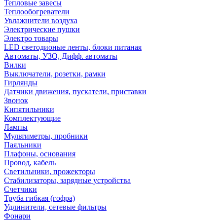
Тепловые завесы
Теплообогреватели
Увлажнители воздуха
Электрические пушки
Электро товары
LED светодионые ленты, блоки питаная
Автоматы, УЗО, Дифф. автоматы
Вилки
Выключатели, розетки, рамки
Гирлянды
Датчики движения, пускатели, приставки
Звонок
Кипятильники
Комплектующие
Лампы
Мультиметры, пробники
Паяльники
Плафоны, основания
Провод, кабель
Светильники, прожекторы
Стабилизаторы, зарядные устройства
Счетчики
Труба гибкая (гофра)
Удлинители, сетевые фильтры
Фонари