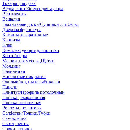
Товары для дома
Вёдра, контейнеры для мусора
Вентиляция
Вешалки
Гладильные доски/Сушилки для белья
Дверная фурнитура
Камины декоративные
Карнизы
Клей
Комплектующие для плитки
Контейнеры
Мешки для мусора,Щетки
Молдинг
Наличники
Напольные покрытия
Окномойки, пылевыбивалки
Панели
Плинтус/Профиль потолочный
Плитка декоративная
Плитка потолочная
Роллеты, ролшторы
Салфетки/Тряпки/Губки
Самоклейка
Скотч, ленты
Совки, веники