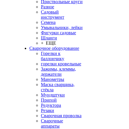
Приствольные круги
Разное
Садовый
инструмент
Семена
Умывальники, лейки
Фигурки садовые
Шланги
+ ЕЩЕ
Сварочное оборудование
Горелки к
баллончику
горелки кровельные
Зажимы, клеммы,
держатели
Манометры
Маска сварщика,
стёкла
Мундштуки
Припой
Редуктора
Резаки
Сварочная проволка
Сварочные
аппараты