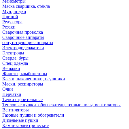
Манометры
Маска сварщика, стёкла
Мундштуки
Припой
Редуктора
Резаки
Сварочная проволка
Сварочные аппараты
сопутствующие аппараты
Электрододержатели
Электроды
Сверла, буры
Спец одежда
Вешалки
Жилеты, комбинезоны
Каски, наколенники, наушники
Маски, респираторы
Очки
Перчатки
Тачки строительные
Тепловые пушки, обогреватели, теплые полы, вентиляторы
Вентиляторы
Газовые пушки и обогреватели
Дизельные пушки
Камины электрические