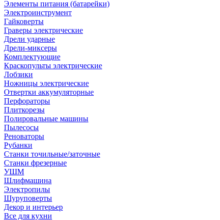
Элементы питания (батарейки)
Электроинструмент
Гайковерты
Граверы электрические
Дрели ударные
Дрели-миксеры
Комплектующие
Краскопульты электрические
Лобзики
Ножницы электрические
Отвертки аккумуляторные
Перфораторы
Плиткорезы
Полировальные машины
Пылесосы
Реноваторы
Рубанки
Станки точильные/заточные
Станки фрезерные
УШМ
Шлифмашина
Электропилы
Шуруповерты
Декор и интерьер
Все для кухни