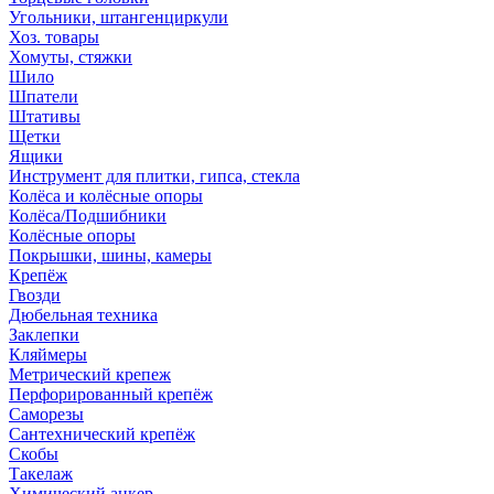
Угольники, штангенциркули
Хоз. товары
Хомуты, стяжки
Шило
Шпатели
Штативы
Щетки
Ящики
Инструмент для плитки, гипса, стекла
Колёса и колёсные опоры
Колёса/Подшибники
Колёсные опоры
Покрышки, шины, камеры
Крепёж
Гвозди
Дюбельная техника
Заклепки
Кляймеры
Метрический крепеж
Перфорированный крепёж
Саморезы
Сантехнический крепёж
Скобы
Такелаж
Химический анкер