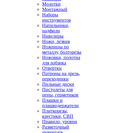
Молотки
Монтажный
Наборы
инструментов
Напильники,
надфили
Нивелиры
Ножи, лезвия
Ножницы по
металлу, болторезы
Ножовки, полотна
для лобзика
Отвертки
Патроны на дрель,
переходники
Пильные диски
Пистолеты для
пены, герметиков
Плашки и
плашкодержатели
Плиткорезы,
крестики, СВП
Правило, уровни
Разметочный
инвентарь