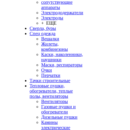
сопутствующие
аппараты
Электрододержатели
Электроды
+ ЕЩЕ
Сверла, буры
Спец одежда
Вешалки
Жилеты,
комбинезоны
Каски, наколенники,
наушники
Маски, респираторы
Очки
Перчатки
Тачки строительные
Тепловые пушки,
обогреватели, теплые
полы, вентиляторы
Вентиляторы
Газовые пушки и
обогреватели
Дизельные пушки
Камины
электрические