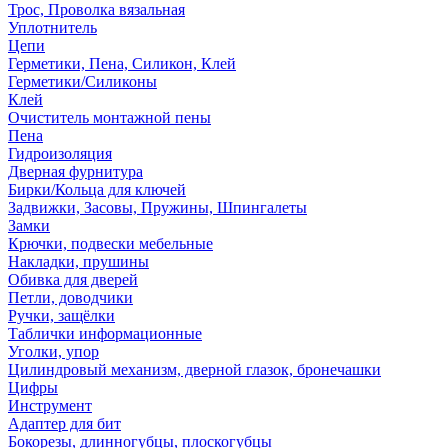
Трос, Проволка вязальная
Уплотнитель
Цепи
Герметики, Пена, Силикон, Клей
Герметики/Силиконы
Клей
Очиститель монтажной пены
Пена
Гидроизоляция
Дверная фурнитура
Бирки/Кольца для ключей
Задвижки, Засовы, Пружины, Шпингалеты
Замки
Крючки, подвески мебельные
Накладки, прушины
Обивка для дверей
Петли, доводчики
Ручки, защёлки
Таблички информационные
Уголки, упор
Цилиндровый механизм, дверной глазок, бронечашки
Цифры
Инструмент
Адаптер для бит
Бокорезы, длинногубцы, плоскогубцы