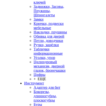
ключей
Задвижки, Засовы,
Пружины,
Шпингалеты
Замки
Крючки, подвески
мебельные
Накладки, прушины
Обивка для дверей
Петли, доводчики
Ручки, защёлки
Таблички
информационные
Уголки, упор
Цилиндровый
механизм, дверной
глазок, бронечашки
Цифры
+ ЕЩЕ
Инструмент
Адаптер для бит
Бокорезы,
длинногубцы,
плоскогубцы
Буры