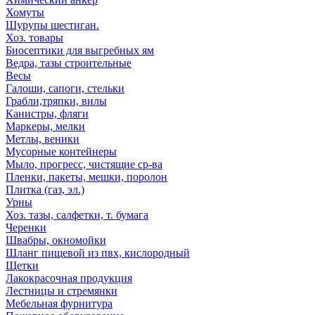
Хомуты
Шурупы шестиган.
Хоз. товары
Биосептики для выгребных ям
Ведра, тазы строительные
Весы
Галоши, сапоги, стельки
Грабли,тряпки, вилы
Канистры, фляги
Маркеры, мелки
Метлы, веники
Мусорные контейнеры
Мыло, прогресс, чистящие ср-ва
Пленки, пакеты, мешки, поролон
Плитка (газ, эл.)
Урны
Хоз. тазы, салфетки, т. бумага
Черенки
Швабры, окномойки
Шланг пищевой из пвх, кислородный
Щетки
Лакокрасочная продукция
Лестницы и стремянки
Мебельная фурнитура