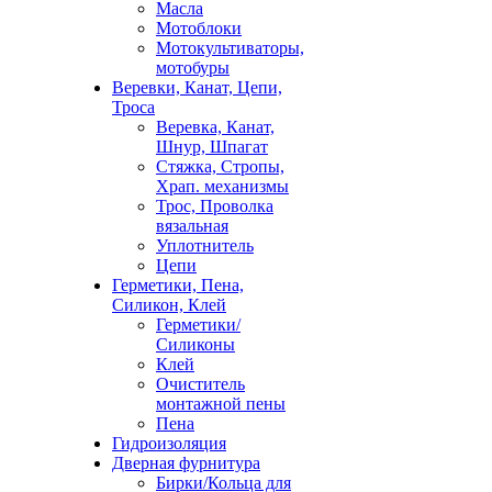
Масла
Мотоблоки
Мотокультиваторы,
мотобуры
Веревки, Канат, Цепи,
Троса
Веревка, Канат,
Шнур, Шпагат
Стяжка, Стропы,
Храп. механизмы
Трос, Проволка
вязальная
Уплотнитель
Цепи
Герметики, Пена,
Силикон, Клей
Герметики/
Силиконы
Клей
Очиститель
монтажной пены
Пена
Гидроизоляция
Дверная фурнитура
Бирки/Кольца для