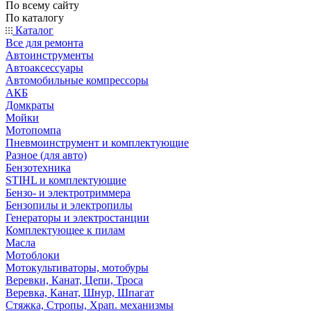
По всему сайту
По каталогу
Каталог
Все для ремонта
Автоинструменты
Автоаксессуары
Автомобильные компрессоры
АКБ
Домкраты
Мойки
Мотопомпа
Пневмоинструмент и комплектующие
Разное (для авто)
Бензотехника
STIHL и комплектующие
Бензо- и электротриммера
Бензопилы и электропилы
Генераторы и электростанции
Комплектующее к пилам
Масла
Мотоблоки
Мотокультиваторы, мотобуры
Веревки, Канат, Цепи, Троса
Веревка, Канат, Шнур, Шпагат
Стяжка, Стропы, Храп. механизмы