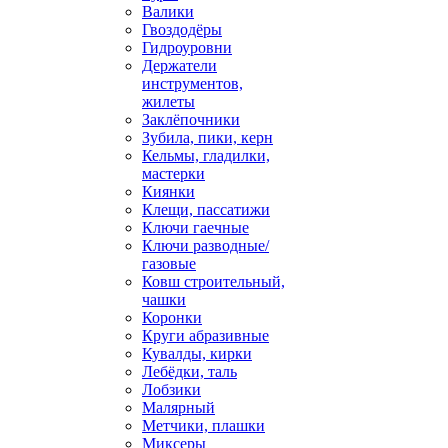
Валики
Гвоздодёры
Гидроуровни
Держатели
инструментов,
жилеты
Заклёпочники
Зубила, пики, керн
Кельмы, гладилки,
мастерки
Киянки
Клещи, пассатижи
Ключи гаечные
Ключи разводные/
газовые
Ковш строительный,
чашки
Коронки
Круги абразивные
Кувалды, кирки
Лебёдки, таль
Лобзики
Малярный
Метчики, плашки
Миксеры