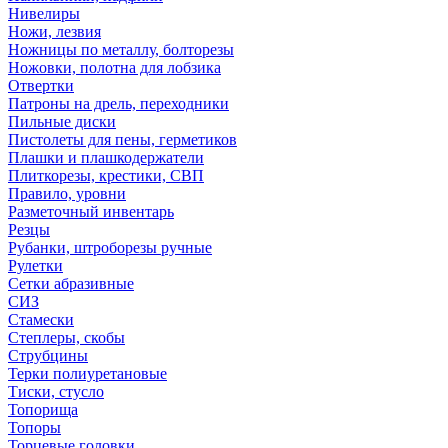
Нивелиры
Ножи, лезвия
Ножницы по металлу, болторезы
Ножовки, полотна для лобзика
Отвертки
Патроны на дрель, переходники
Пильные диски
Пистолеты для пены, герметиков
Плашки и плашкодержатели
Плиткорезы, крестики, СВП
Правило, уровни
Разметочный инвентарь
Резцы
Рубанки, штроборезы ручные
Рулетки
Сетки абразивные
СИЗ
Стамески
Степлеры, скобы
Струбцины
Терки полиуретановые
Тиски, стусло
Топорища
Топоры
Торцевые головки