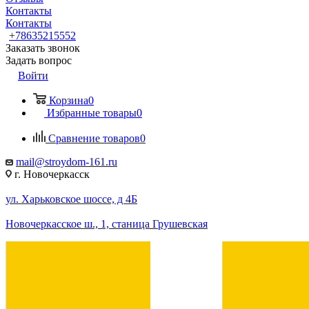
Контакты
Контакты
+78635215552
Заказать звонок
Задать вопрос
Войти
Корзина
0
Избранные товары
0
Сравнение товаров
0
mail@stroydom-161.ru
г. Новочеркасск
ул. Харьковское шоссе, д 4Б
Новочеркасское ш., 1, станица Грушевская