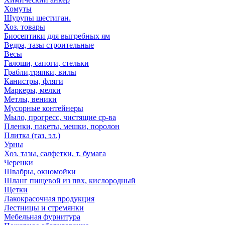
Хомуты
Шурупы шестиган.
Хоз. товары
Биосептики для выгребных ям
Ведра, тазы строительные
Весы
Галоши, сапоги, стельки
Грабли,тряпки, вилы
Канистры, фляги
Маркеры, мелки
Метлы, веники
Мусорные контейнеры
Мыло, прогресс, чистящие ср-ва
Пленки, пакеты, мешки, поролон
Плитка (газ, эл.)
Урны
Хоз. тазы, салфетки, т. бумага
Черенки
Швабры, окномойки
Шланг пищевой из пвх, кислородный
Щетки
Лакокрасочная продукция
Лестницы и стремянки
Мебельная фурнитура