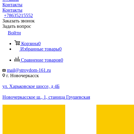
Контакты
Контакты
+78635215552
Заказать звонок
Задать вопрос
Войти
Корзина
0
Избранные товары
0
Сравнение товаров
0
mail@stroydom-161.ru
г. Новочеркасск
ул. Харьковское шоссе, д 4Б
Новочеркасское ш., 1, станица Грушевская