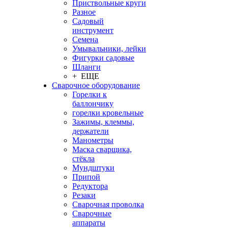
Приствольные круги
Разное
Садовый
инструмент
Семена
Умывальники, лейки
Фигурки садовые
Шланги
+ ЕЩЕ
Сварочное оборудование
Горелки к
баллончику
горелки кровельные
Зажимы, клеммы,
держатели
Манометры
Маска сварщика,
стёкла
Мундштуки
Припой
Редуктора
Резаки
Сварочная проволка
Сварочные
аппараты