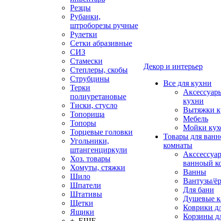
Резцы
Рубанки,
штроборезы ручные
Рулетки
Сетки абразивные
СИЗ
Стамески
Декор и интерьер
Степлеры, скобы
Струбцины
Все для кухни
Терки
Аксессуар
полиуретановые
кухни
Тиски, стусло
Вытяжки к
Топорища
Мебель
Топоры
Мойки кух
Торцевые головки
Товары для ванн
Угольники,
комнаты
штангенциркули
Акссессуа
Хоз. товары
ванноый к
Хомуты, стяжки
Ванны
Шило
Вантузы/ё
Шпатели
Для бани
Штативы
Душевые 
Щетки
Коврики д
Ящики
Корзины дл
+ ЕЩЕ