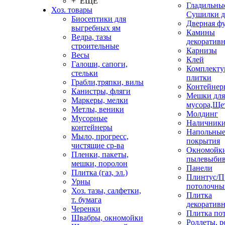
+ ЕЩЕ
Гладильные
Хоз. товары
Сушилки д
Биосептики для
Дверная ф
выгребных ям
Камины
Ведра, тазы
декоратив
строительные
Карнизы
Весы
Клей
Галоши, сапоги,
Комплекту
стельки
плитки
Грабли,тряпки, вилы
Контейнер
Канистры, фляги
Мешки для
Маркеры, мелки
мусора,Ще
Метлы, веники
Молдинг
Мусорные
Наличник
контейнеры
Напольны
Мыло, прогресс,
покрытия
чистящие ср-ва
Окномойки
Пленки, пакеты,
пылевыбив
мешки, поролон
Панели
Плитка (газ, эл.)
Плинтус/П
Урны
потолочны
Хоз. тазы, салфетки,
Плитка
т. бумага
декоративн
Черенки
Плитка по
Швабры, окномойки
Роллеты, 