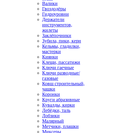
Валики
Гвоздодёры
Гидроуровни
Держатели
инструментов,
жилеты
Заклёпочники
Зубила, пики, керн
Кельмы, гладилки,
мастерки
Киянки
Клещи, пассатижи
Ключи гаечные
Ключи разводные/
газовые
Ковш строительный,
чашки
Коронки
Круги абразивные
Кувалды, кирки
Лебёдки, таль
Лобзики
Малярный
Метчики, плашки
Миксеры