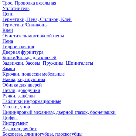
Трос, Проволка вязальная
Уплотнитель
Цепи
Герметики, Пена, Силикон, Клей
Герметики/Силиконы
Клей
Очиститель монтажной пены
Пена
Гидроизоляция
Дверная фурнитура
Бирки/Кольца для ключей
Задвижки, Засовы, Пружины, Шпингалеты
Замки
Крючки, подвески мебельные
Накладки, прушины
Обивка для дверей
Петли, доводчики
Ручки, защёлки
Таблички информационные
Уголки, упор
Цилиндровый механизм, дверной глазок, бронечашки
Цифры
Инструмент
Адаптер для бит
Бокорезы, длинногубцы, плоскогубцы