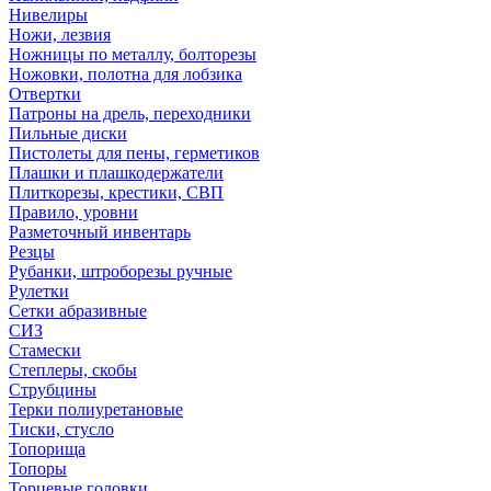
Нивелиры
Ножи, лезвия
Ножницы по металлу, болторезы
Ножовки, полотна для лобзика
Отвертки
Патроны на дрель, переходники
Пильные диски
Пистолеты для пены, герметиков
Плашки и плашкодержатели
Плиткорезы, крестики, СВП
Правило, уровни
Разметочный инвентарь
Резцы
Рубанки, штроборезы ручные
Рулетки
Сетки абразивные
СИЗ
Стамески
Степлеры, скобы
Струбцины
Терки полиуретановые
Тиски, стусло
Топорища
Топоры
Торцевые головки