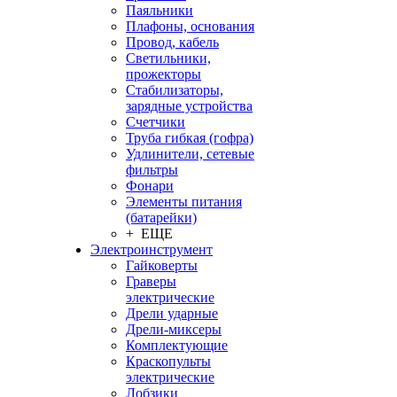
Паяльники
Плафоны, основания
Провод, кабель
Светильники,
прожекторы
Стабилизаторы,
зарядные устройства
Счетчики
Труба гибкая (гофра)
Удлинители, сетевые
фильтры
Фонари
Элементы питания
(батарейки)
+ ЕЩЕ
Электроинструмент
Гайковерты
Граверы
электрические
Дрели ударные
Дрели-миксеры
Комплектующие
Краскопульты
электрические
Лобзики