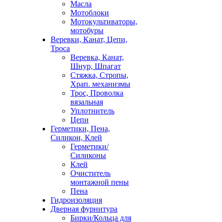
Масла
Мотоблоки
Мотокультиваторы,
мотобуры
Веревки, Канат, Цепи,
Троса
Веревка, Канат,
Шнур, Шпагат
Стяжка, Стропы,
Храп. механизмы
Трос, Проволка
вязальная
Уплотнитель
Цепи
Герметики, Пена,
Силикон, Клей
Герметики/
Силиконы
Клей
Очиститель
монтажной пены
Пена
Гидроизоляция
Дверная фурнитура
Бирки/Кольца для