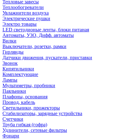
Тепловые завесы
Теплообогреватели
Увлажнители воздуха
Электрические пушки
Электро товары
LED светодионые ленты, блоки питаная
Автоматы, УЗО, Дифф. автоматы
Вилки
Выключатели, розетки, рамки
Гирлянды
Датчики движения, пускатели, приставки
Звонок
Кипятильники
Комплектующие
Лампы
Мультиметры, пробники
Паяльники
Плафоны, основания
Провод, кабель
Светильники, прожекторы
Стабилизаторы, зарядные устройства
Счетчики
Труба гибкая (гофра)
Удлинители, сетевые фильтры
Фонари