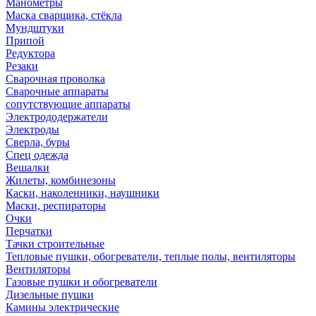
Манометры
Маска сварщика, стёкла
Мундштуки
Припой
Редуктора
Резаки
Сварочная проволка
Сварочные аппараты
сопутствующие аппараты
Электрододержатели
Электроды
Сверла, буры
Спец одежда
Вешалки
Жилеты, комбинезоны
Каски, наколенники, наушники
Маски, респираторы
Очки
Перчатки
Тачки строительные
Тепловые пушки, обогреватели, теплые полы, вентиляторы
Вентиляторы
Газовые пушки и обогреватели
Дизельные пушки
Камины электрические