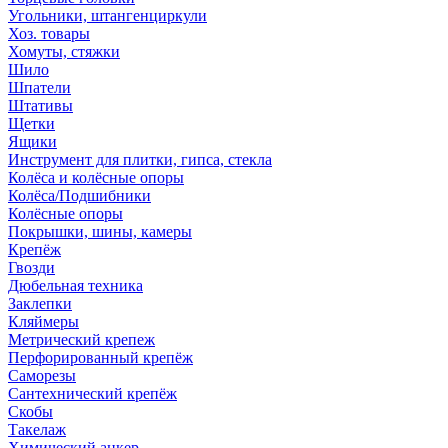
Угольники, штангенциркули
Хоз. товары
Хомуты, стяжки
Шило
Шпатели
Штативы
Щетки
Ящики
Инструмент для плитки, гипса, стекла
Колёса и колёсные опоры
Колёса/Подшибники
Колёсные опоры
Покрышки, шины, камеры
Крепёж
Гвозди
Дюбельная техника
Заклепки
Кляймеры
Метрический крепеж
Перфорированный крепёж
Саморезы
Сантехнический крепёж
Скобы
Такелаж
Химический анкер