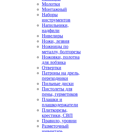
Молотки
Монтажный
Наборы
инструментов
Напильники,
надфили
Нивелиры
Ножи, лезвия
Ножницы по
металлу, болторезы
Ножовки, полотна
для лобзика
Отвертки
Патроны на дрель,
переходники
Пильные диски
Пистолеты для
пены, герметиков
Плашки и
плашкодержатели
Плиткорезы,
крестики, СВП
Правило, уровни
Разметочный
инвентарь