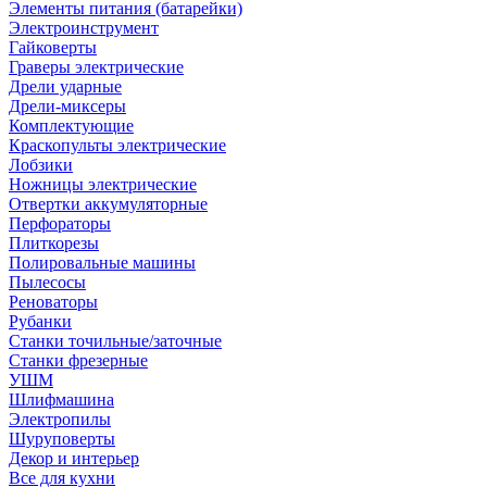
Элементы питания (батарейки)
Электроинструмент
Гайковерты
Граверы электрические
Дрели ударные
Дрели-миксеры
Комплектующие
Краскопульты электрические
Лобзики
Ножницы электрические
Отвертки аккумуляторные
Перфораторы
Плиткорезы
Полировальные машины
Пылесосы
Реноваторы
Рубанки
Станки точильные/заточные
Станки фрезерные
УШМ
Шлифмашина
Электропилы
Шуруповерты
Декор и интерьер
Все для кухни