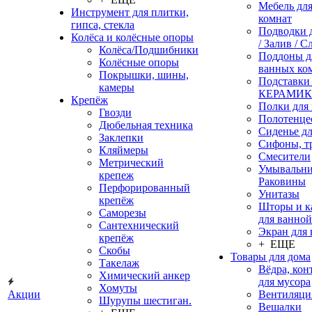
Мебель дл
Инструмент для плитки,
комнат
гипса, стекла
Подводки 
Колёса и колёсные опоры
/ Залив / С
Колёса/Подшибники
Поддоны д
Колёсные опоры
ванных ко
Покрышки, шины,
Подставки
камеры
КЕРАМИ
Крепёж
Полки для
Гвозди
Полотенце
Дюбельная техника
Сиденье дл
Заклепки
Сифоны, т
Кляймеры
Смесители
Метрический
Умывальни
крепеж
Раковины
Перфорированный
Унитазы
крепёж
Шторы и к
Саморезы
для ванной
Сантехнический
Экран для
крепёж
+ ЕЩЕ
Скобы
Товары для дома
Такелаж
Вёдра, ко
Химический анкер
для мусора
Хомуты
Акции
Вентиляци
Шурупы шестиган.
Вешалки