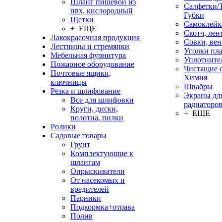
Шланг пищевой из
Салфетки/
пвх, кислородный
Губки
Щетки
Самоклейк
+ ЕЩЕ
Скотч, лен
Лакокрасочная продукция
Совки, ве
Лестницы и стремянки
Уголки пл
Мебельная фурнитура
Уплотните
Пожарное оборудование
Чистящие с
Почтовые ящики,
Химия
ключницы
Швабры
Резка и шлифование
Экраны дл
Все для шлифовки
радиаторо
Круги, диски,
+ ЕЩЕ
полотна, пилки
Ролики
Садовые товары
Грунт
Комплектующие к
шлангам
Опрыскиватели
От насекомых и
вредителей
Парники
Подкормка+отрава
Полив