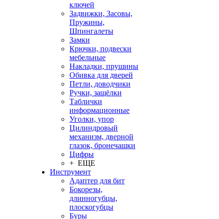
ключей
Задвижки, Засовы,
Пружины,
Шпингалеты
Замки
Крючки, подвески
мебельные
Накладки, прушины
Обивка для дверей
Петли, доводчики
Ручки, защёлки
Таблички
информационные
Уголки, упор
Цилиндровый
механизм, дверной
глазок, бронечашки
Цифры
+ ЕЩЕ
Инструмент
Адаптер для бит
Бокорезы,
длинногубцы,
плоскогубцы
Буры