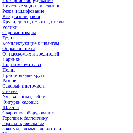
Пожарное оборудование
Почтовые ящики, ключницы
Резка и шлифование
Все для шлифовки
Круги, диски, полотна, пилки
Ролики
Садовые товары
Грунт
Комплектующие к шлангам
Опрыскиватели
От насекомых и вредителей
Парники
Подкормка+отрава
Полив
Приствольные круги
Разное
Садовый инструмент
Семена
Умывальники, лейки
Фигурки садовые
Шланги
Сварочное оборудование
Горелки к баллончику
горелки кровельные
Зажимы, клеммы, держатели