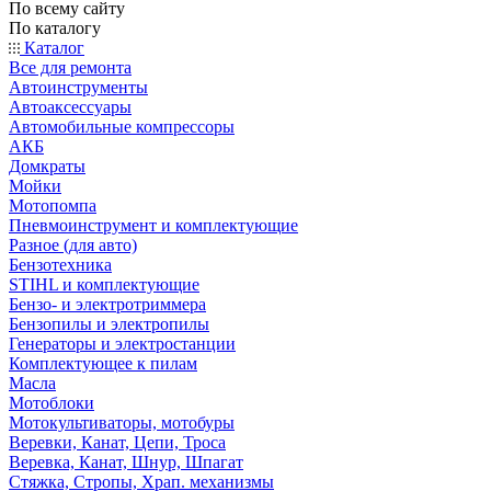
По всему сайту
По каталогу
Каталог
Все для ремонта
Автоинструменты
Автоаксессуары
Автомобильные компрессоры
АКБ
Домкраты
Мойки
Мотопомпа
Пневмоинструмент и комплектующие
Разное (для авто)
Бензотехника
STIHL и комплектующие
Бензо- и электротриммера
Бензопилы и электропилы
Генераторы и электростанции
Комплектующее к пилам
Масла
Мотоблоки
Мотокультиваторы, мотобуры
Веревки, Канат, Цепи, Троса
Веревка, Канат, Шнур, Шпагат
Стяжка, Стропы, Храп. механизмы