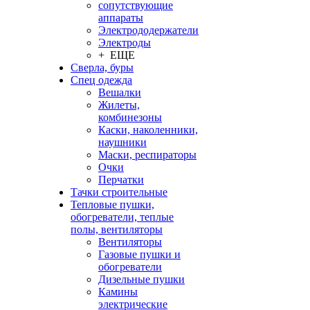
сопутствующие
аппараты
Электрододержатели
Электроды
+ ЕЩЕ
Сверла, буры
Спец одежда
Вешалки
Жилеты,
комбинезоны
Каски, наколенники,
наушники
Маски, респираторы
Очки
Перчатки
Тачки строительные
Тепловые пушки,
обогреватели, теплые
полы, вентиляторы
Вентиляторы
Газовые пушки и
обогреватели
Дизельные пушки
Камины
электрические