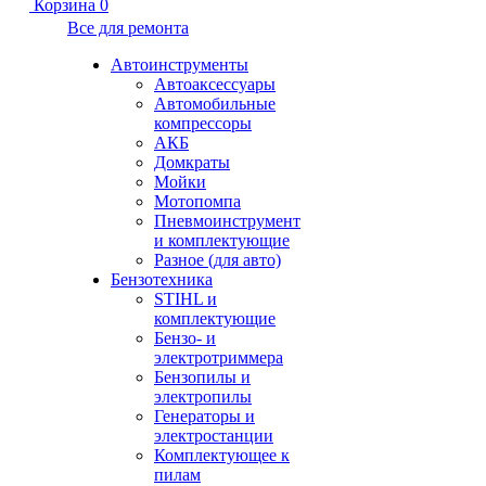
Корзина
0
Все для ремонта
Автоинструменты
Автоаксессуары
Автомобильные
компрессоры
АКБ
Домкраты
Мойки
Мотопомпа
Пневмоинструмент
и комплектующие
Разное (для авто)
Бензотехника
STIHL и
комплектующие
Бензо- и
электротриммера
Бензопилы и
электропилы
Генераторы и
электростанции
Комплектующее к
пилам