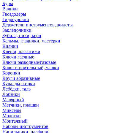
Буры
Валики
Гвоздодёры
Гидроуровни
Держатели инструментов, жилеты
Заклёпочники
Зубила, пики, керн
Кельмы, гладилки, мастерки
Киянки
Клещи, пассатижи
Ключи гаечные
Ключи разводные/газовые
Ковш строительный, чашки
Коронки
Круги абразивные
Кувалды, кирки
Лебёдки, таль
Лобзики
Малярный
Метчики, плашки
Миксеры
Молотки
Монтажный
Наборы инструментов
Напильники, надфили