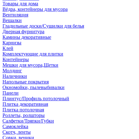
Товары для дома
Вёдра, контейнеры для мусора
Вентиляция
Вешалки
Гладильные доски/Сушилки для белья
Дверная фурнитура
Камины декоративные
Карнизы
Клей
Комплектующие для плитки
Контейнеры
Мешки для мусора,Щетки
Молдинг
Наличники
Напольные покрытия
Окномойки, пылевыбивалки
Панели
Плинтус/Профиль потолочный
Плитка декоративная
Плитка потолочная
Роллеты, ролшторы
Салфетки/Тряпки/Губки
Самоклейка
Скотч, ленты
Совки, веники