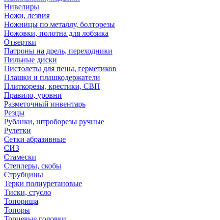
Нивелиры
Ножи, лезвия
Ножницы по металлу, болторезы
Ножовки, полотна для лобзика
Отвертки
Патроны на дрель, переходники
Пильные диски
Пистолеты для пены, герметиков
Плашки и плашкодержатели
Плиткорезы, крестики, СВП
Правило, уровни
Разметочный инвентарь
Резцы
Рубанки, штроборезы ручные
Рулетки
Сетки абразивные
СИЗ
Стамески
Степлеры, скобы
Струбцины
Терки полиуретановые
Тиски, стусло
Топорища
Топоры
Торцевые головки