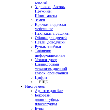
ключей
Задвижки, Засовы,
Пружины,
Шпингалеты
Замки
Крючки, подвески
мебельные
Накладки, прушины
Обивка для дверей
Петли, доводчики
Ручки, защёлки
Таблички
информационные
Уголки, упор
Цилиндровый
механизм, дверной
глазок, бронечашки
Цифры
+ ЕЩЕ
Инструмент
Адаптер для бит
Бокорезы,
длинногубцы,
плоскогубцы
Буры