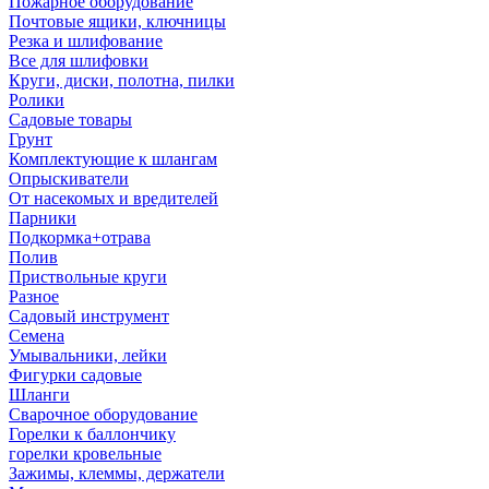
Пожарное оборудование
Почтовые ящики, ключницы
Резка и шлифование
Все для шлифовки
Круги, диски, полотна, пилки
Ролики
Садовые товары
Грунт
Комплектующие к шлангам
Опрыскиватели
От насекомых и вредителей
Парники
Подкормка+отрава
Полив
Приствольные круги
Разное
Садовый инструмент
Семена
Умывальники, лейки
Фигурки садовые
Шланги
Сварочное оборудование
Горелки к баллончику
горелки кровельные
Зажимы, клеммы, держатели