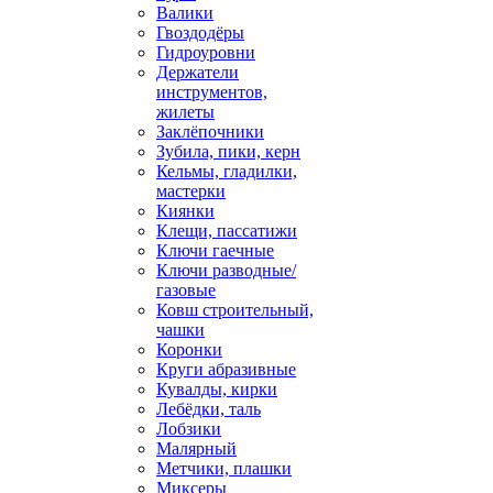
Валики
Гвоздодёры
Гидроуровни
Держатели
инструментов,
жилеты
Заклёпочники
Зубила, пики, керн
Кельмы, гладилки,
мастерки
Киянки
Клещи, пассатижи
Ключи гаечные
Ключи разводные/
газовые
Ковш строительный,
чашки
Коронки
Круги абразивные
Кувалды, кирки
Лебёдки, таль
Лобзики
Малярный
Метчики, плашки
Миксеры