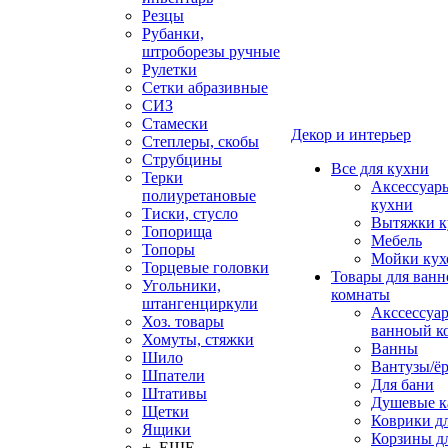
Резцы
Рубанки,
штроборезы ручные
Рулетки
Сетки абразивные
СИЗ
Стамески
Декор и интерьер
Степлеры, скобы
Струбцины
Все для кухни
Терки
Аксессуар
полиуретановые
кухни
Тиски, стусло
Вытяжки к
Топорища
Мебель
Топоры
Мойки кух
Торцевые головки
Товары для ванн
Угольники,
комнаты
штангенциркули
Акссессуа
Хоз. товары
ванноый к
Хомуты, стяжки
Ванны
Шило
Вантузы/ё
Шпатели
Для бани
Штативы
Душевые 
Щетки
Коврики д
Ящики
Корзины дл
+ ЕЩЕ