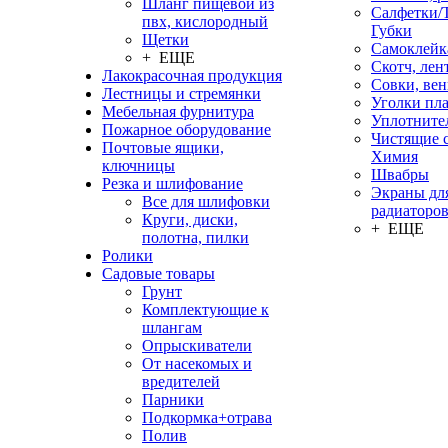
Шланг пищевой из
Салфетки/
пвх, кислородный
Губки
Щетки
Самоклейк
+ ЕЩЕ
Скотч, лен
Лакокрасочная продукция
Совки, ве
Лестницы и стремянки
Уголки пл
Мебельная фурнитура
Уплотните
Пожарное оборудование
Чистящие с
Почтовые ящики,
Химия
ключницы
Швабры
Резка и шлифование
Экраны дл
Все для шлифовки
радиаторо
Круги, диски,
+ ЕЩЕ
полотна, пилки
Ролики
Садовые товары
Грунт
Комплектующие к
шлангам
Опрыскиватели
От насекомых и
вредителей
Парники
Подкормка+отрава
Полив