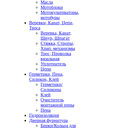
Масла
Мотоблоки
Мотокультиваторы,
мотобуры
Веревки, Канат, Цепи,
Троса
Веревка, Канат,
Шнур, Шпагат
Стяжка, Стропы,
Храп. механизмы
Трос, Проволка
вязальная
Уплотнитель
Цепи
Герметики, Пена,
Силикон, Клей
Герметики/
Силиконы
Клей
Очиститель
монтажной пены
Пена
Гидроизоляция
Дверная фурнитура
Бирки/Кольца для