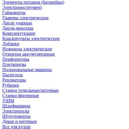
Элементы питания (батарейки)
Электроинструмент
Гайковерты
Граверы электрические
Дрели ударные
Дрели-миксеры
Комплектующие
Краскопульты электрические
Лобзики
Ножницы электрические
Отвертки аккумуляторные
Перфораторы
Плиткорезы
Полировальные машины
Пылесосы
Реноваторы
Рубанки
Станки точильные/заточные
Станки фрезерные
УШМ
Шлифмашина
Электропилы
Шуруповерты
Декор и интерьер
Все для кухни