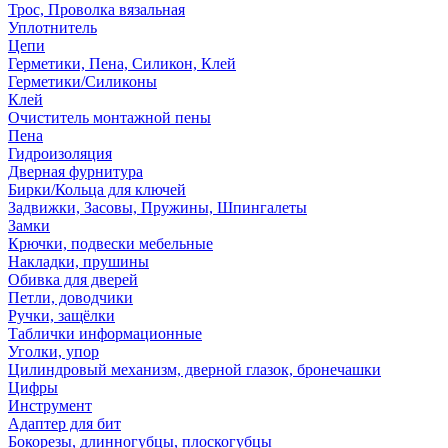
Трос, Проволка вязальная
Уплотнитель
Цепи
Герметики, Пена, Силикон, Клей
Герметики/Силиконы
Клей
Очиститель монтажной пены
Пена
Гидроизоляция
Дверная фурнитура
Бирки/Кольца для ключей
Задвижки, Засовы, Пружины, Шпингалеты
Замки
Крючки, подвески мебельные
Накладки, прушины
Обивка для дверей
Петли, доводчики
Ручки, защёлки
Таблички информационные
Уголки, упор
Цилиндровый механизм, дверной глазок, бронечашки
Цифры
Инструмент
Адаптер для бит
Бокорезы, длинногубцы, плоскогубцы