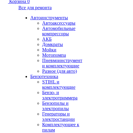
Корзина
0
Все для ремонта
Автоинструменты
Автоаксессуары
Автомобильные
компрессоры
АКБ
Домкраты
Мойки
Мотопомпа
Пневмоинструмент
и комплектующие
Разное (для авто)
Бензотехника
STIHL и
комплектующие
Бензо- и
электротриммера
Бензопилы и
электропилы
Генераторы и
электростанции
Комплектующее к
пилам