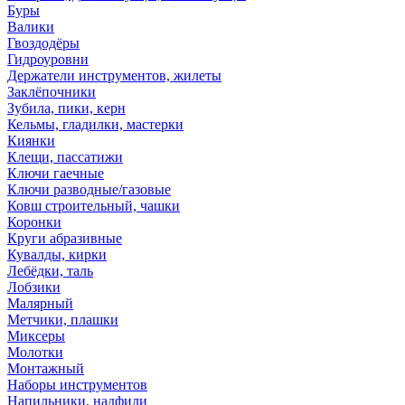
Буры
Валики
Гвоздодёры
Гидроуровни
Держатели инструментов, жилеты
Заклёпочники
Зубила, пики, керн
Кельмы, гладилки, мастерки
Киянки
Клещи, пассатижи
Ключи гаечные
Ключи разводные/газовые
Ковш строительный, чашки
Коронки
Круги абразивные
Кувалды, кирки
Лебёдки, таль
Лобзики
Малярный
Метчики, плашки
Миксеры
Молотки
Монтажный
Наборы инструментов
Напильники, надфили