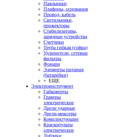
Паяльники
Плафоны, основания
Провод, кабель
Светильники,
прожекторы
Стабилизаторы,
зарядные устройства
Счетчики
Труба гибкая (гофра)
Удлинители, сетевые
фильтры
Фонари
Элементы питания
(батарейки)
+ ЕЩЕ
Электроинструмент
Гайковерты
Граверы
электрические
Дрели ударные
Дрели-миксеры
Комплектующие
Краскопульты
электрические
Лобзики