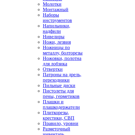
Молотки
Монтажный
Наборы
инструментов
Напильники,
надфили
Нивелиры
Ножи, лезвия
Ножницы по
металлу, болторезы
Ножовки, полотна
для лобзика
Отвертки
Патроны на дрель,
переходники
Пильные диски
Пистолеты для
пены, герметиков
Плашки и
плашкодержатели
Плиткорезы,
крестики, СВП
Правило, уровни
Разметочный
инвентарь