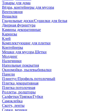
Товары для дома
Вёдра, контейнеры для мусора
Вентиляция
Вешалки
Гладильные доски/Сушилки для белья
Дверная фурнитура
Камины декоративные
Карнизы
Клей
Комплектующие для плитки
Контейнеры
Мешки для мусора,Щетки
Молдинг
Наличники
Напольные покрытия
Окномойки, пылевыбивалки
Панели
Плинтус/Профиль потолочный
Плитка декоративная
Плитка потолочная
Роллеты, ролшторы
Салфетки/Тряпки/Губки
Самоклейка
Скотч, ленты
Совки, веники