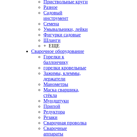
Приствольные круги
Разное
Садовый
инструмент
Семена
Умывальники, лейки
Фигурки садовые
Шланги
+ ЕЩЕ
Сварочное оборудование
Горелки к
баллончику
горелки кровельные
Зажимы, клеммы,
держатели
Манометры
Маска сварщика,
стёкла
Мундштуки
Припой
Редуктора
Резаки
Сварочная проволка
Сварочные
аппараты