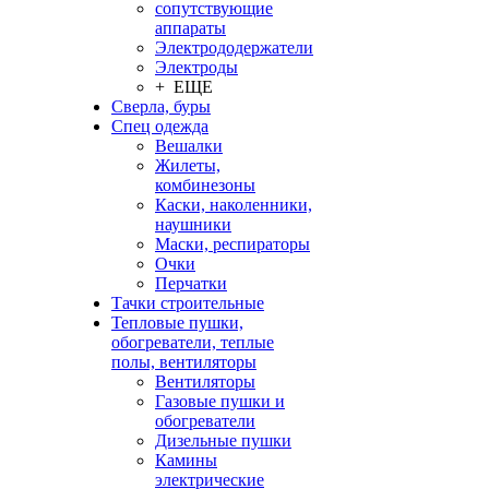
сопутствующие
аппараты
Электрододержатели
Электроды
+ ЕЩЕ
Сверла, буры
Спец одежда
Вешалки
Жилеты,
комбинезоны
Каски, наколенники,
наушники
Маски, респираторы
Очки
Перчатки
Тачки строительные
Тепловые пушки,
обогреватели, теплые
полы, вентиляторы
Вентиляторы
Газовые пушки и
обогреватели
Дизельные пушки
Камины
электрические