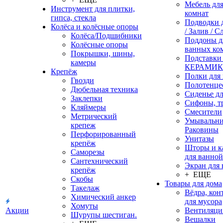
Мебель дл
Инструмент для плитки,
комнат
гипса, стекла
Подводки 
Колёса и колёсные опоры
/ Залив / С
Колёса/Подшибники
Поддоны д
Колёсные опоры
ванных ко
Покрышки, шины,
Подставки
камеры
КЕРАМИ
Крепёж
Полки для
Гвозди
Полотенце
Дюбельная техника
Сиденье дл
Заклепки
Сифоны, т
Кляймеры
Смесители
Метрический
Умывальни
крепеж
Раковины
Перфорированный
Унитазы
крепёж
Шторы и к
Саморезы
для ванной
Сантехнический
Экран для
крепёж
+ ЕЩЕ
Скобы
Товары для дома
Такелаж
Вёдра, ко
Химический анкер
для мусора
Хомуты
Акции
Вентиляци
Шурупы шестиган.
Вешалки