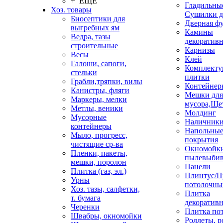
+ ЕЩЕ
Гладильные
Хоз. товары
Сушилки д
Биосептики для
Дверная ф
выгребных ям
Камины
Ведра, тазы
декоратив
строительные
Карнизы
Весы
Клей
Галоши, сапоги,
Комплекту
стельки
плитки
Грабли,тряпки, вилы
Контейнер
Канистры, фляги
Мешки для
Маркеры, мелки
мусора,Ще
Метлы, веники
Молдинг
Мусорные
Наличник
контейнеры
Напольны
Мыло, прогресс,
покрытия
чистящие ср-ва
Окномойки
Пленки, пакеты,
пылевыбив
мешки, поролон
Панели
Плитка (газ, эл.)
Плинтус/П
Урны
потолочны
Хоз. тазы, салфетки,
Плитка
т. бумага
декоративн
Черенки
Плитка по
Швабры, окномойки
Роллеты, 