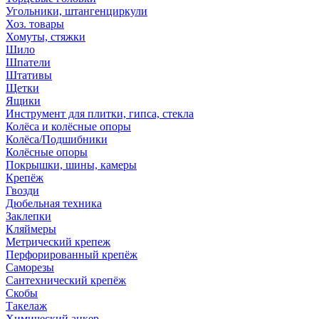
Угольники, штангенциркули
Хоз. товары
Хомуты, стяжки
Шило
Шпатели
Штативы
Щетки
Ящики
Инструмент для плитки, гипса, стекла
Колёса и колёсные опоры
Колёса/Подшибники
Колёсные опоры
Покрышки, шины, камеры
Крепёж
Гвозди
Дюбельная техника
Заклепки
Кляймеры
Метрический крепеж
Перфорированный крепёж
Саморезы
Сантехнический крепёж
Скобы
Такелаж
Химический анкер