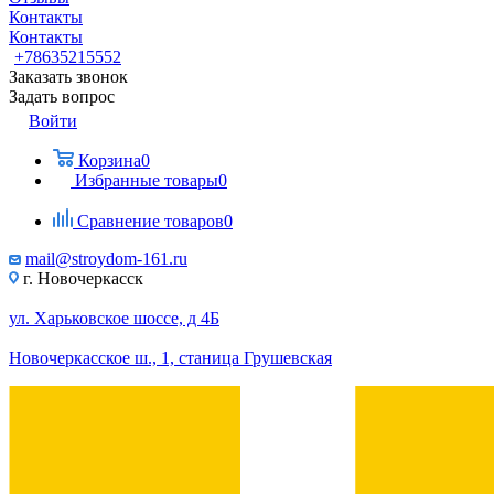
Контакты
Контакты
+78635215552
Заказать звонок
Задать вопрос
Войти
Корзина
0
Избранные товары
0
Сравнение товаров
0
mail@stroydom-161.ru
г. Новочеркасск
ул. Харьковское шоссе, д 4Б
Новочеркасское ш., 1, станица Грушевская