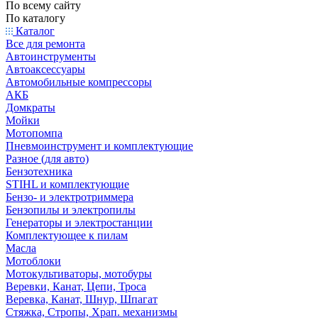
По всему сайту
По каталогу
Каталог
Все для ремонта
Автоинструменты
Автоаксессуары
Автомобильные компрессоры
АКБ
Домкраты
Мойки
Мотопомпа
Пневмоинструмент и комплектующие
Разное (для авто)
Бензотехника
STIHL и комплектующие
Бензо- и электротриммера
Бензопилы и электропилы
Генераторы и электростанции
Комплектующее к пилам
Масла
Мотоблоки
Мотокультиваторы, мотобуры
Веревки, Канат, Цепи, Троса
Веревка, Канат, Шнур, Шпагат
Стяжка, Стропы, Храп. механизмы