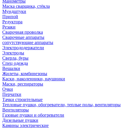
Манометры
Маска сварщика, стёкла
Мундштуки
Припой
Редуктора
Резаки
Сварочная проволка
Сварочные аппараты
сопутствующие аппараты
Электрододержатели
Электроды
Сверла, буры
Спец одежда
Вешалки
Жилеты, комбинезоны
Каски, наколенники, наушники
Маски, респираторы
Очки
Перчатки
Тачки строительные
Тепловые пушки, обогреватели, теплые полы, вентиляторы
Вентиляторы
Газовые пушки и обогреватели
Дизельные пушки
Камины электрические