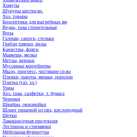
Хомуты
Шурупы шестиган.
Хоз. товары
Биосептики для выгребных ям
Ведра, тазы строительные
Весы
Галоши, сапоги, стельки
Грабли,тряпки, вилы
Канистры, фляги
Маркеры, мелки
Метлы, веники
Мусорные контейнеры
Мыло, прогресс, чистящие ср-ва
Пленки, пакеты, мешки, поролон
Плитка (газ, эл.)
Урны
Хоз. тазы, салфетки, т. бумага
Черенки
Швабры, окномойки
Шланг пищевой из пвх, кислородный
Щетки
Лакокрасочная продукция
Лестницы и стремянки
Мебельная фурнитура