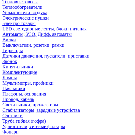
Тепловые завесы
Теплообогреватели
Увлажнители воздуха
Электрические пушки
Электро товары
LED светодионые ленты, блоки питаная
Автоматы, УЗО, Дифф. автоматы
Вилки
Выключатели, розетки, рамки
Гирлянды
Датчики движения, пускатели, приставки
Звонок
Кипятильники
Комплектующие
Лампы
Мультиметры, пробники
Паяльники
Плафоны, основания
Провод, кабель
Светильники, прожекторы
Стабилизаторы, зарядные устройства
Счетчики
Труба гибкая (гофра)
Удлинители, сетевые фильтры
Фонари