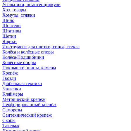
Угольники, штангенциркули
Хоз. товары
Хомуты, стяжки
Шило
Шпатели
Штативы
Щетки
Ящики
Инструмент для плитки, гипса, стекла
Колёса и колёсные опоры
Колёса/Подшибники
Колёсные опоры
Покрышки, шины, камеры
Крепёж
Гвозди
Дюбельная техника
Заклепки
Кляймеры
Метрический крепеж
Перфорированный крепёж
Саморезы
Сантехнический крепёж
Скобы
Такелаж
Химический анкер