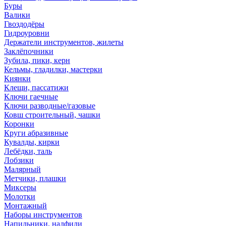
Буры
Валики
Гвоздодёры
Гидроуровни
Держатели инструментов, жилеты
Заклёпочники
Зубила, пики, керн
Кельмы, гладилки, мастерки
Киянки
Клещи, пассатижи
Ключи гаечные
Ключи разводные/газовые
Ковш строительный, чашки
Коронки
Круги абразивные
Кувалды, кирки
Лебёдки, таль
Лобзики
Малярный
Метчики, плашки
Миксеры
Молотки
Монтажный
Наборы инструментов
Напильники, надфили