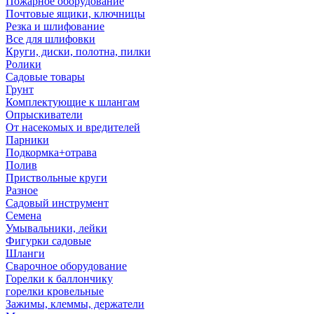
Пожарное оборудование
Почтовые ящики, ключницы
Резка и шлифование
Все для шлифовки
Круги, диски, полотна, пилки
Ролики
Садовые товары
Грунт
Комплектующие к шлангам
Опрыскиватели
От насекомых и вредителей
Парники
Подкормка+отрава
Полив
Приствольные круги
Разное
Садовый инструмент
Семена
Умывальники, лейки
Фигурки садовые
Шланги
Сварочное оборудование
Горелки к баллончику
горелки кровельные
Зажимы, клеммы, держатели