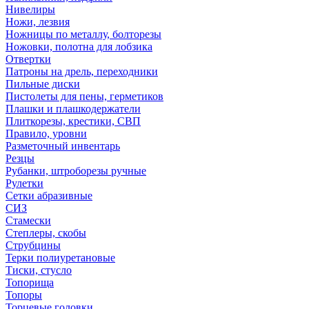
Нивелиры
Ножи, лезвия
Ножницы по металлу, болторезы
Ножовки, полотна для лобзика
Отвертки
Патроны на дрель, переходники
Пильные диски
Пистолеты для пены, герметиков
Плашки и плашкодержатели
Плиткорезы, крестики, СВП
Правило, уровни
Разметочный инвентарь
Резцы
Рубанки, штроборезы ручные
Рулетки
Сетки абразивные
СИЗ
Стамески
Степлеры, скобы
Струбцины
Терки полиуретановые
Тиски, стусло
Топорища
Топоры
Торцевые головки