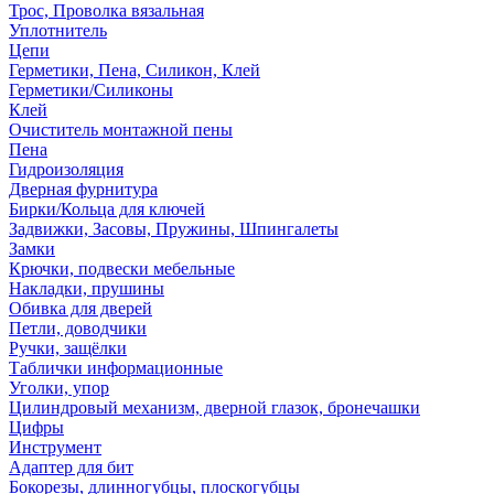
Трос, Проволка вязальная
Уплотнитель
Цепи
Герметики, Пена, Силикон, Клей
Герметики/Силиконы
Клей
Очиститель монтажной пены
Пена
Гидроизоляция
Дверная фурнитура
Бирки/Кольца для ключей
Задвижки, Засовы, Пружины, Шпингалеты
Замки
Крючки, подвески мебельные
Накладки, прушины
Обивка для дверей
Петли, доводчики
Ручки, защёлки
Таблички информационные
Уголки, упор
Цилиндровый механизм, дверной глазок, бронечашки
Цифры
Инструмент
Адаптер для бит
Бокорезы, длинногубцы, плоскогубцы