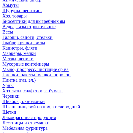
Хомуты
Шурупы шестиган.
Хоз. товары
Биосептики для выгребных ям
Ведра, тазы строительные
Весы
Галоши, сапоги, стельки
Грабли,тряпки, вилы
Канистры, фляги
Маркеры, мелки
Метлы, веники
Мусорные контейнеры
Мыло, прогресс, чистящие ср-ва
Пленки, пакеты, мешки, поролон
Плитка (газ, эл.)
Урны
Хоз. тазы, салфетки, т. бумага
Черенки
Швабры, окномойки
Шланг пищевой из пвх, кислородный
Щетки
Лакокрасочная продукция
Лестницы и стремянки
Мебельная фурнитура