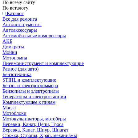
По всему сайту
По каталогу
Каталог
Все для ремонта
Автоинструменты
Автоаксессуары
Автомобильные компрессоры
АКБ
Домкраты
Мойки
Мотопомпа
Пневмоинструмент и комплектующие
Разное (для авто)
Бензотехника
STIHL и комплектующие
Бензо- и электротриммера
Бензопилы и электропилы
Генераторы и электростанции
Комплектующее к пилам
Масла
Мотоблоки
Мотокультиваторы, мотобуры
Веревки, Канат, Цепи, Троса
Веревка, Канат, Шнур, Шпагат
Стяжка, Стропы, Храп. механизмы