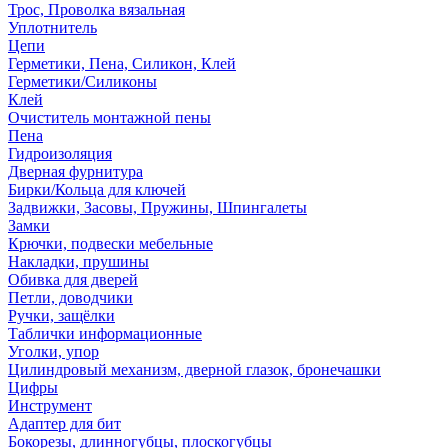
Трос, Проволка вязальная
Уплотнитель
Цепи
Герметики, Пена, Силикон, Клей
Герметики/Силиконы
Клей
Очиститель монтажной пены
Пена
Гидроизоляция
Дверная фурнитура
Бирки/Кольца для ключей
Задвижки, Засовы, Пружины, Шпингалеты
Замки
Крючки, подвески мебельные
Накладки, прушины
Обивка для дверей
Петли, доводчики
Ручки, защёлки
Таблички информационные
Уголки, упор
Цилиндровый механизм, дверной глазок, бронечашки
Цифры
Инструмент
Адаптер для бит
Бокорезы, длинногубцы, плоскогубцы