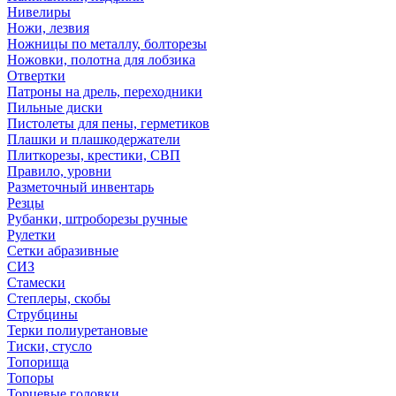
Нивелиры
Ножи, лезвия
Ножницы по металлу, болторезы
Ножовки, полотна для лобзика
Отвертки
Патроны на дрель, переходники
Пильные диски
Пистолеты для пены, герметиков
Плашки и плашкодержатели
Плиткорезы, крестики, СВП
Правило, уровни
Разметочный инвентарь
Резцы
Рубанки, штроборезы ручные
Рулетки
Сетки абразивные
СИЗ
Стамески
Степлеры, скобы
Струбцины
Терки полиуретановые
Тиски, стусло
Топорища
Топоры
Торцевые головки