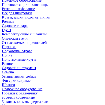
Пожарное оборудование
Почтовые ящики, ключницы
Резка и шлифование
Все для шлифовки
Круги, диски, полотна, пилки
Ролики
Садовые товары
Грунт
Комплектующие к шлангам
Опрыскиватели
От насекомых и вредителей
Парники
Подкормка+отрава
Полив
Приствольные круги
Разное
Садовый инструмент
Семена
Умывальники, лейки
Фигурки садовые
Шланги
Сварочное оборудование
Горелки к баллончику
горелки кровельные
Зажимы, клеммы, держатели