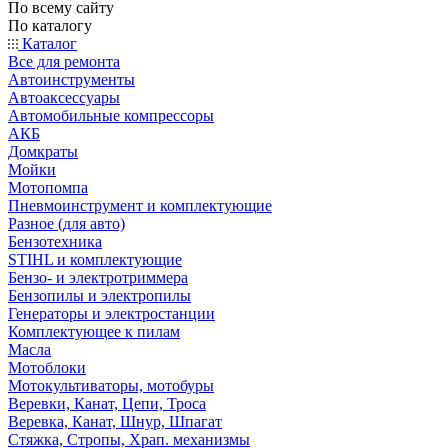
По всему сайту
По каталогу
Каталог
Все для ремонта
Автоинструменты
Автоаксессуары
Автомобильные компрессоры
АКБ
Домкраты
Мойки
Мотопомпа
Пневмоинструмент и комплектующие
Разное (для авто)
Бензотехника
STIHL и комплектующие
Бензо- и электротриммера
Бензопилы и электропилы
Генераторы и электростанции
Комплектующее к пилам
Масла
Мотоблоки
Мотокультиваторы, мотобуры
Веревки, Канат, Цепи, Троса
Веревка, Канат, Шнур, Шпагат
Стяжка, Стропы, Храп. механизмы