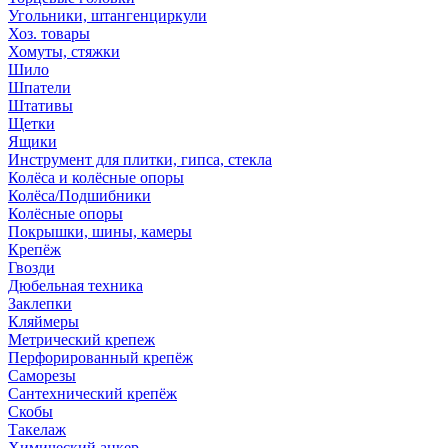
Угольники, штангенциркули
Хоз. товары
Хомуты, стяжки
Шило
Шпатели
Штативы
Щетки
Ящики
Инструмент для плитки, гипса, стекла
Колёса и колёсные опоры
Колёса/Подшибники
Колёсные опоры
Покрышки, шины, камеры
Крепёж
Гвозди
Дюбельная техника
Заклепки
Кляймеры
Метрический крепеж
Перфорированный крепёж
Саморезы
Сантехнический крепёж
Скобы
Такелаж
Химический анкер