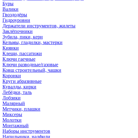
Буры
Валики
Гвоздодёры
Гидроуровни
Держатели инструментов, жилеты
Заклёпочники
Зубила, пики, керн
Кельмы, гладилки, мастерки
Киянки
Клещи, пассатижи
Ключи гаечные
Ключи разводные/газовые
Ковш строительный, чашки
Коронки
Круги абразивные
Кувалды, кирки
Лебёдки, таль
Лобзики
Малярный
Метчики, плашки
Миксеры
Молотки
Монтажный
Наборы инструментов
Напильники, надфили