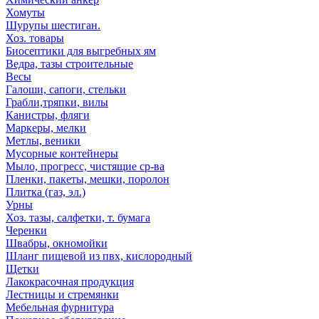
Хомуты
Шурупы шестиган.
Хоз. товары
Биосептики для выгребных ям
Ведра, тазы строительные
Весы
Галоши, сапоги, стельки
Грабли,тряпки, вилы
Канистры, фляги
Маркеры, мелки
Метлы, веники
Мусорные контейнеры
Мыло, прогресс, чистящие ср-ва
Пленки, пакеты, мешки, поролон
Плитка (газ, эл.)
Урны
Хоз. тазы, салфетки, т. бумага
Черенки
Швабры, окномойки
Шланг пищевой из пвх, кислородный
Щетки
Лакокрасочная продукция
Лестницы и стремянки
Мебельная фурнитура