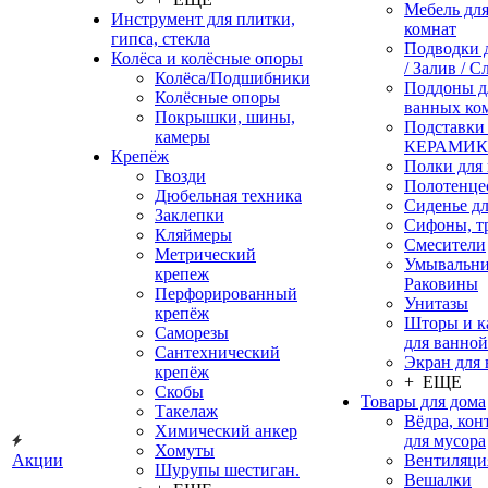
Мебель дл
Инструмент для плитки,
комнат
гипса, стекла
Подводки 
Колёса и колёсные опоры
/ Залив / С
Колёса/Подшибники
Поддоны д
Колёсные опоры
ванных ко
Покрышки, шины,
Подставки
камеры
КЕРАМИ
Крепёж
Полки для
Гвозди
Полотенце
Дюбельная техника
Сиденье дл
Заклепки
Сифоны, т
Кляймеры
Смесители
Метрический
Умывальни
крепеж
Раковины
Перфорированный
Унитазы
крепёж
Шторы и к
Саморезы
для ванной
Сантехнический
Экран для
крепёж
+ ЕЩЕ
Скобы
Товары для дома
Такелаж
Вёдра, ко
Химический анкер
для мусора
Хомуты
Акции
Вентиляци
Шурупы шестиган.
Вешалки