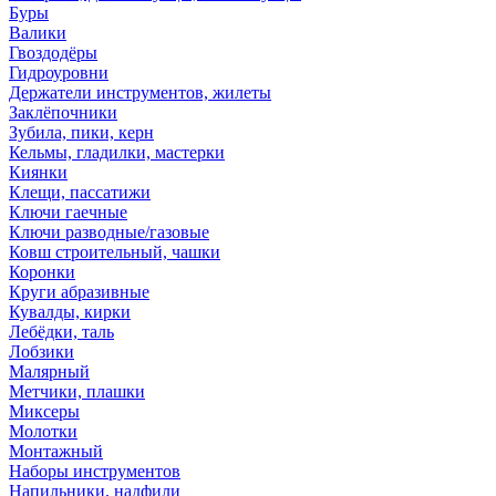
Буры
Валики
Гвоздодёры
Гидроуровни
Держатели инструментов, жилеты
Заклёпочники
Зубила, пики, керн
Кельмы, гладилки, мастерки
Киянки
Клещи, пассатижи
Ключи гаечные
Ключи разводные/газовые
Ковш строительный, чашки
Коронки
Круги абразивные
Кувалды, кирки
Лебёдки, таль
Лобзики
Малярный
Метчики, плашки
Миксеры
Молотки
Монтажный
Наборы инструментов
Напильники, надфили