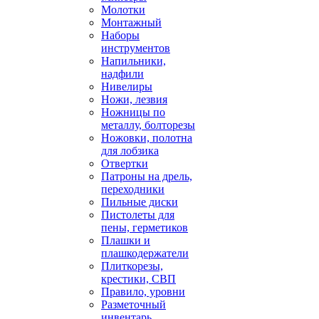
Молотки
Монтажный
Наборы
инструментов
Напильники,
надфили
Нивелиры
Ножи, лезвия
Ножницы по
металлу, болторезы
Ножовки, полотна
для лобзика
Отвертки
Патроны на дрель,
переходники
Пильные диски
Пистолеты для
пены, герметиков
Плашки и
плашкодержатели
Плиткорезы,
крестики, СВП
Правило, уровни
Разметочный
инвентарь