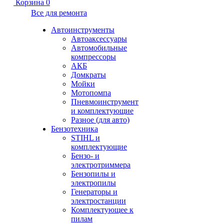
Корзина
0
Все для ремонта
Автоинструменты
Автоаксессуары
Автомобильные
компрессоры
АКБ
Домкраты
Мойки
Мотопомпа
Пневмоинструмент
и комплектующие
Разное (для авто)
Бензотехника
STIHL и
комплектующие
Бензо- и
электротриммера
Бензопилы и
электропилы
Генераторы и
электростанции
Комплектующее к
пилам