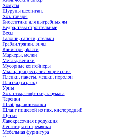
Хомуты
Шурупы шестиган.
Хоз. товары
Биосептики для выгребных ям
Ведра, тазы строительные
Весы
Галоши, сапоги, стельки
Грабли,тряпки, вилы
Канистры, фляги
Маркеры, мелки
Метлы, веники
Мусорные контейнеры
Мыло, прогресс, чистящие ср-ва
Пленки, пакеты, мешки, поролон
Плитка (газ, эл.)
Урны
Хоз. тазы, салфетки, т. бумага
Черенки
Швабры, окномойки
Шланг пищевой из пвх, кислородный
Щетки
Лакокрасочная продукция
Лестницы и стремянки
Мебельная фурнитура