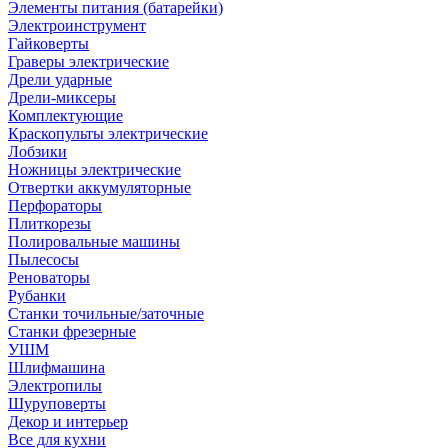
Элементы питания (батарейки)
Электроинструмент
Гайковерты
Граверы электрические
Дрели ударные
Дрели-миксеры
Комплектующие
Краскопульты электрические
Лобзики
Ножницы электрические
Отвертки аккумуляторные
Перфораторы
Плиткорезы
Полировальные машины
Пылесосы
Реноваторы
Рубанки
Станки точильные/заточные
Станки фрезерные
УШМ
Шлифмашина
Электропилы
Шуруповерты
Декор и интерьер
Все для кухни