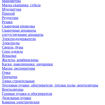
Манометры
Маска сварщика, стёкла
Мундштуки
Припой
Редуктора
Резаки
Сварочная проволка
Сварочные аппараты
сопутствующие аппараты
Электрододержатели
Электроды
Сверла, буры
Спец одежда
Вешалки
Жилеты, комбинезоны
Каски, наколенники, наушники
Маски, респираторы
Очки
Перчатки
Тачки строительные
Тепловые пушки, обогреватели, теплые полы, вентиляторы
Вентиляторы
Газовые пушки и обогреватели
Дизельные пушки
Камины электрические