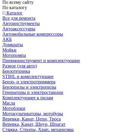
По всему сайту
По каталогу
Каталог
Все для ремонта
Автоинструменты
Автоаксессуары
Автомобильные компрессоры
АКБ
Домкраты
Мойки
Мотопомпа
Пневмоинструмент и комплектующие
Разное (для авто)
Бензотехника
STIHL и комплектующие
Бензо- и электротриммера
Бензопилы и электропилы
Генераторы и электростанции
Комплектующее к пилам
Масла
Мотоблоки
Мотокультиваторы, мотобуры
Веревки, Канат, Цепи, Троса
Веревка, Канат, Шнур, Шпагат
Стяжка, Стропы, Храп. механизмы