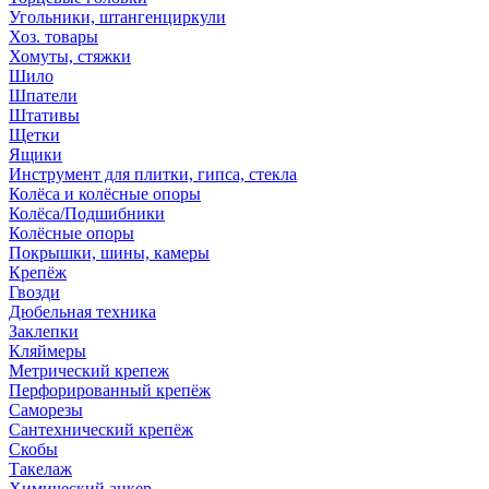
Угольники, штангенциркули
Хоз. товары
Хомуты, стяжки
Шило
Шпатели
Штативы
Щетки
Ящики
Инструмент для плитки, гипса, стекла
Колёса и колёсные опоры
Колёса/Подшибники
Колёсные опоры
Покрышки, шины, камеры
Крепёж
Гвозди
Дюбельная техника
Заклепки
Кляймеры
Метрический крепеж
Перфорированный крепёж
Саморезы
Сантехнический крепёж
Скобы
Такелаж
Химический анкер