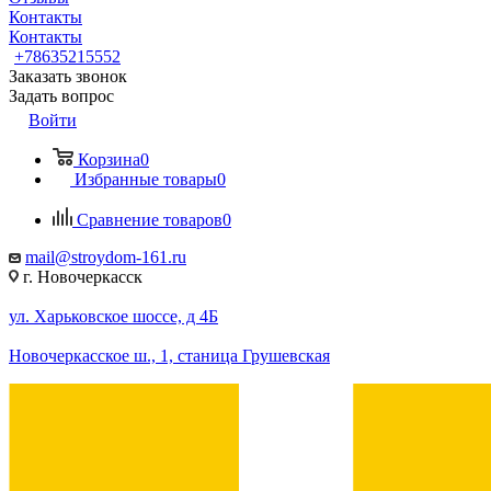
Контакты
Контакты
+78635215552
Заказать звонок
Задать вопрос
Войти
Корзина
0
Избранные товары
0
Сравнение товаров
0
mail@stroydom-161.ru
г. Новочеркасск
ул. Харьковское шоссе, д 4Б
Новочеркасское ш., 1, станица Грушевская