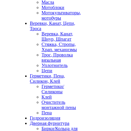
Масла
Мотоблоки
Мотокультиваторы,
мотобуры
Веревки, Канат, Цепи,
Троса
Веревка, Канат,
Шнур, Шпагат
Стяжка, Стропы,
Храп. механизмы
Трос, Проволка
вязальная
Уплотнитель
Цепи
Герметики, Пена,
Силикон, Клей
Герметики/
Силиконы
Клей
Очиститель
монтажной пены
Пена
Гидроизоляция
Дверная фурнитура
Бирки/Кольца для