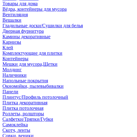
Товары для дома
Вёдра, контейнеры для мусора
Вентиляция
Вешалки
Гладильные доски/Сушилки для белья
Дверная фурнитура
Камины декоративные
Карнизы
Клей
Комплектующие для плитки
Контейнеры
Мешки для мусора,Щетки
Молдинг
Наличники
Напольные покрытия
Окномойки, пылевыбивалки
Панели
Плинтус/Профиль потолочный
Плитка декоративная
Плитка потолочная
Роллеты, ролшторы
Салфетки/Тряпки/Губки
Самоклейка
Скотч, ленты
Совки, веники