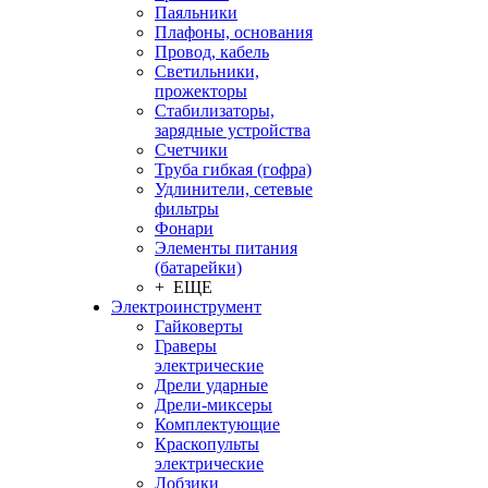
Паяльники
Плафоны, основания
Провод, кабель
Светильники,
прожекторы
Стабилизаторы,
зарядные устройства
Счетчики
Труба гибкая (гофра)
Удлинители, сетевые
фильтры
Фонари
Элементы питания
(батарейки)
+ ЕЩЕ
Электроинструмент
Гайковерты
Граверы
электрические
Дрели ударные
Дрели-миксеры
Комплектующие
Краскопульты
электрические
Лобзики