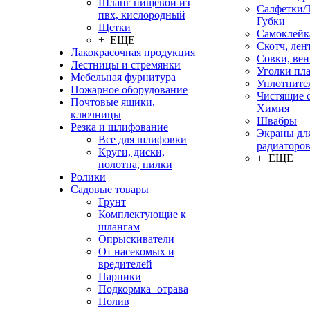
Шланг пищевой из
Салфетки/
пвх, кислородный
Губки
Щетки
Самоклейк
+ ЕЩЕ
Скотч, лен
Лакокрасочная продукция
Совки, ве
Лестницы и стремянки
Уголки пл
Мебельная фурнитура
Уплотните
Пожарное оборудование
Чистящие с
Почтовые ящики,
Химия
ключницы
Швабры
Резка и шлифование
Экраны дл
Все для шлифовки
радиаторо
Круги, диски,
+ ЕЩЕ
полотна, пилки
Ролики
Садовые товары
Грунт
Комплектующие к
шлангам
Опрыскиватели
От насекомых и
вредителей
Парники
Подкормка+отрава
Полив