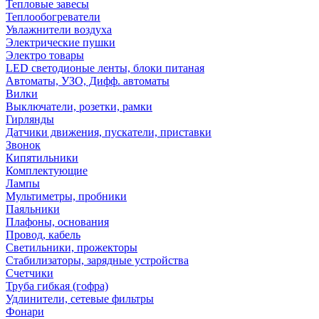
Тепловые завесы
Теплообогреватели
Увлажнители воздуха
Электрические пушки
Электро товары
LED светодионые ленты, блоки питаная
Автоматы, УЗО, Дифф. автоматы
Вилки
Выключатели, розетки, рамки
Гирлянды
Датчики движения, пускатели, приставки
Звонок
Кипятильники
Комплектующие
Лампы
Мультиметры, пробники
Паяльники
Плафоны, основания
Провод, кабель
Светильники, прожекторы
Стабилизаторы, зарядные устройства
Счетчики
Труба гибкая (гофра)
Удлинители, сетевые фильтры
Фонари