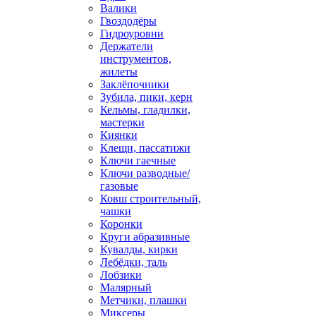
Валики
Гвоздодёры
Гидроуровни
Держатели
инструментов,
жилеты
Заклёпочники
Зубила, пики, керн
Кельмы, гладилки,
мастерки
Киянки
Клещи, пассатижи
Ключи гаечные
Ключи разводные/
газовые
Ковш строительный,
чашки
Коронки
Круги абразивные
Кувалды, кирки
Лебёдки, таль
Лобзики
Малярный
Метчики, плашки
Миксеры