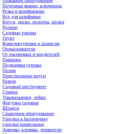
Пожарное оборудование
Почтовые ящики, ключницы
Резка и шлифование
Все для шлифовки
Круги, диски, полотна, пилки
Ролики
Садовые товары
Грунт
Комплектующие к шлангам
Опрыскиватели
От насекомых и вредителей
Парники
Подкормка+отрава
Полив
Приствольные круги
Разное
Садовый инструмент
Семена
Умывальники, лейки
Фигурки садовые
Шланги
Сварочное оборудование
Горелки к баллончику
горелки кровельные
Зажимы, клеммы, держатели