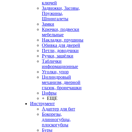
ключей
Задвижки, Засовы,
Пружины,
Шпингалеты
Замки
Крючки, подвески
мебельные
Накладки, прушины
Обивка для дверей
Петли, доводчики
Ручки, защёлки
Таблички
информационные
Уголки, упор
Цилиндровый
механизм, дверной
глазок, бронечашки
Цифры
+ ЕЩЕ
Инструмент
Адаптер для бит
Бокорезы,
длинногубцы,
плоскогубцы
Буры