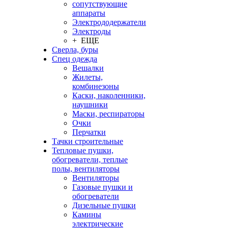
сопутствующие
аппараты
Электрододержатели
Электроды
+ ЕЩЕ
Сверла, буры
Спец одежда
Вешалки
Жилеты,
комбинезоны
Каски, наколенники,
наушники
Маски, респираторы
Очки
Перчатки
Тачки строительные
Тепловые пушки,
обогреватели, теплые
полы, вентиляторы
Вентиляторы
Газовые пушки и
обогреватели
Дизельные пушки
Камины
электрические