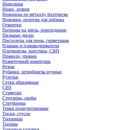
Нивелиры
Ножи, лезвия
Ножницы по металлу, болторезы
Ножовки, полотна для лобзика
Отвертки
Патроны на дрель, переходники
Пильные диски
Пистолеты для пены, герметиков
Плашки и плашкодержатели
Плиткорезы, крестики, СВП
Правило, уровни
Разметочный инвентарь
Резцы
Рубанки, штроборезы ручные
Рулетки
Сетки абразивные
СИЗ
Стамески
Степлеры, скобы
Струбцины
Терки полиуретановые
Тиски, стусло
Топорища
Топоры
Торцевые головки