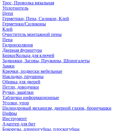
Трос, Проволка вязальная
Уплотнитель
Цепи
Герметики, Пена, Силикон, Клей
Герметики/Силиконы
Клей
Очиститель монтажной пены
Пена
Гидроизоляция
Дверная фурнитура
Бирки/Кольца для ключей
Задвижки, Засовы, Пружины, Шпингалеты
Замки
Крючки, подвески мебельные
Накладки, прушины
Обивка для дверей
Петли, доводчики
Ручки, защёлки
Таблички информационные
Уголки, упор
Цилиндровый механизм, дверной глазок, бронечашки
Цифры
Инструмент
Адаптер для бит
Бокорезы, длинногубцы, плоскогубцы