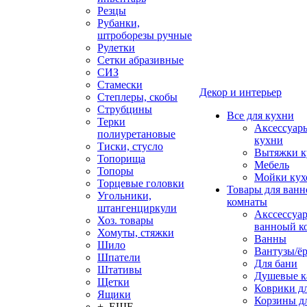
Резцы
Рубанки,
штроборезы ручные
Рулетки
Сетки абразивные
СИЗ
Стамески
Декор и интерьер
Степлеры, скобы
Струбцины
Все для кухни
Терки
Аксессуар
полиуретановые
кухни
Тиски, стусло
Вытяжки к
Топорища
Мебель
Топоры
Мойки кух
Торцевые головки
Товары для ванн
Угольники,
комнаты
штангенциркули
Акссессуа
Хоз. товары
ванноый к
Хомуты, стяжки
Ванны
Шило
Вантузы/ё
Шпатели
Для бани
Штативы
Душевые 
Щетки
Коврики д
Ящики
Корзины дл
+ ЕЩЕ