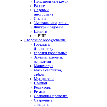
Приствольные круги
Разное
Садовый
инструмент
Семена
Умывальники, лейки
Фигурки садовые
Шланги
+ ЕЩЕ
Сварочное оборудование
Горелки к
баллончику
горелки кровельные
Зажимы, клеммы,
держатели
Манометры
Маска сварщика,
стёкла
Мундштуки
Припой
Редуктора
Резаки
Сварочная проволка
Сварочные
аппараты