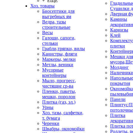
+ ЕЩЕ
Гладильные
Хоз. товары
Сушилки д
Биосептики для
Дверная ф
выгребных ям
Камины
Ведра, тазы
декоратив
строительные
Карнизы
Весы
Клей
Галоши, сапоги,
Комплекту
стельки
плитки
Грабли,тряпки, вилы
Контейнер
Канистры, фляги
Мешки для
Маркеры, мелки
мусора,Ще
Метлы, веники
Молдинг
Мусорные
Наличник
контейнеры
Напольны
Мыло, прогресс,
покрытия
чистящие ср-ва
Окномойки
Пленки, пакеты,
пылевыбив
мешки, поролон
Панели
Плитка (газ, эл.)
Плинтус/П
Урны
потолочны
Хоз. тазы, салфетки,
Плитка
т. бумага
декоративн
Черенки
Плитка по
Швабры, окномойки
Роллеты, 