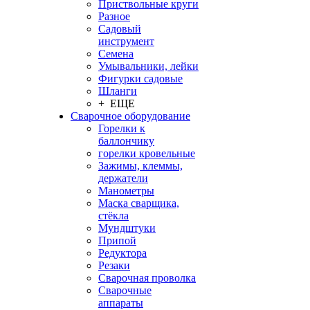
Приствольные круги
Разное
Садовый
инструмент
Семена
Умывальники, лейки
Фигурки садовые
Шланги
+ ЕЩЕ
Сварочное оборудование
Горелки к
баллончику
горелки кровельные
Зажимы, клеммы,
держатели
Манометры
Маска сварщика,
стёкла
Мундштуки
Припой
Редуктора
Резаки
Сварочная проволка
Сварочные
аппараты