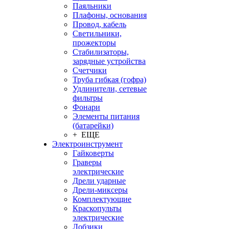
Паяльники
Плафоны, основания
Провод, кабель
Светильники,
прожекторы
Стабилизаторы,
зарядные устройства
Счетчики
Труба гибкая (гофра)
Удлинители, сетевые
фильтры
Фонари
Элементы питания
(батарейки)
+ ЕЩЕ
Электроинструмент
Гайковерты
Граверы
электрические
Дрели ударные
Дрели-миксеры
Комплектующие
Краскопульты
электрические
Лобзики