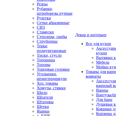
Резцы
Рубанки,
штроборезы ручные
Рулетки
Сетки абразивные
СИЗ
Стамески
Декор и интерьер
Степлеры, скобы
Струбцины
Все для кухни
Терки
Аксессуар
полиуретановые
кухни
Тиски, стусло
Вытяжки к
Топорища
Мебель
Топоры
Мойки кух
Торцевые головки
Товары для ванн
Угольники,
комнаты
штангенциркули
Акссессуа
Хоз. товары
ванноый к
Хомуты, стяжки
Ванны
Шило
Вантузы/ё
Шпатели
Для бани
Штативы
Душевые 
Щетки
Коврики д
Ящики
Корзины дл
+ ЕЩЕ