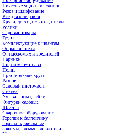
Пожарное оборудование
Почтовые ящики, ключницы
Резка и шлифование
Все для шлифовки
Круги, диски, полотна, пилки
Ролики
Садовые товары
Грунт
Комплектующие к шлангам
Опрыскиватели
От насекомых и вредителей
Парники
Подкормка+отрава
Полив
Приствольные круги
Разное
Садовый инструмент
Семена
Умывальники, лейки
Фигурки садовые
Шланги
Сварочное оборудование
Горелки к баллончику
горелки кровельные
Зажимы, клеммы, держатели