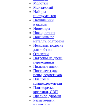
Молотки
Монтажный
Наборы
инструментов
Напильники,
надфили
Нивелиры
Ножи, лезвия
Ножницы по
металлу, болторезы
Ножовки, полотна
для лобзика
Отвертки
Патроны на дрель,
переходники
Пильные диски
Пистолеты для
пены, герметиков
Плашки и
плашкодержатели
Плиткорезы,
крестики, СВП
Правило, уровни
Разметочный
инвентарь