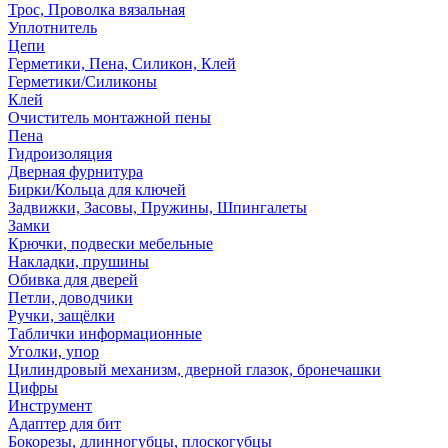
Трос, Проволка вязальная
Уплотнитель
Цепи
Герметики, Пена, Силикон, Клей
Герметики/Силиконы
Клей
Очиститель монтажной пены
Пена
Гидроизоляция
Дверная фурнитура
Бирки/Кольца для ключей
Задвижки, Засовы, Пружины, Шпингалеты
Замки
Крючки, подвески мебельные
Накладки, прушины
Обивка для дверей
Петли, доводчики
Ручки, защёлки
Таблички информационные
Уголки, упор
Цилиндровый механизм, дверной глазок, бронечашки
Цифры
Инструмент
Адаптер для бит
Бокорезы, длинногубцы, плоскогубцы