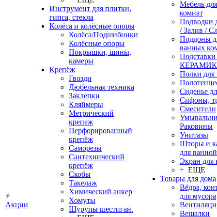
Мебель дл
Инструмент для плитки,
комнат
гипса, стекла
Подводки 
Колёса и колёсные опоры
/ Залив / С
Колёса/Подшибники
Поддоны д
Колёсные опоры
ванных ко
Покрышки, шины,
Подставки
камеры
КЕРАМИ
Крепёж
Полки для
Гвозди
Полотенце
Дюбельная техника
Сиденье дл
Заклепки
Сифоны, т
Кляймеры
Смесители
Метрический
Умывальни
крепеж
Раковины
Перфорированный
Унитазы
крепёж
Шторы и к
Саморезы
для ванной
Сантехнический
Экран для
крепёж
+ ЕЩЕ
Скобы
Товары для дома
Такелаж
Вёдра, ко
Химический анкер
для мусора
Хомуты
Акции
Вентиляци
Шурупы шестиган.
Вешалки