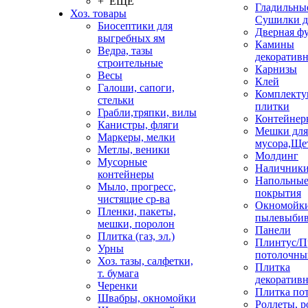
+ ЕЩЕ
Гладильные
Хоз. товары
Сушилки д
Биосептики для
Дверная ф
выгребных ям
Камины
Ведра, тазы
декоратив
строительные
Карнизы
Весы
Клей
Галоши, сапоги,
Комплекту
стельки
плитки
Грабли,тряпки, вилы
Контейнер
Канистры, фляги
Мешки для
Маркеры, мелки
мусора,Ще
Метлы, веники
Молдинг
Мусорные
Наличник
контейнеры
Напольны
Мыло, прогресс,
покрытия
чистящие ср-ва
Окномойки
Пленки, пакеты,
пылевыбив
мешки, поролон
Панели
Плитка (газ, эл.)
Плинтус/П
Урны
потолочны
Хоз. тазы, салфетки,
Плитка
т. бумага
декоративн
Черенки
Плитка по
Швабры, окномойки
Роллеты, 