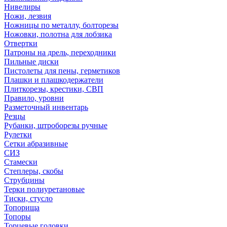
Нивелиры
Ножи, лезвия
Ножницы по металлу, болторезы
Ножовки, полотна для лобзика
Отвертки
Патроны на дрель, переходники
Пильные диски
Пистолеты для пены, герметиков
Плашки и плашкодержатели
Плиткорезы, крестики, СВП
Правило, уровни
Разметочный инвентарь
Резцы
Рубанки, штроборезы ручные
Рулетки
Сетки абразивные
СИЗ
Стамески
Степлеры, скобы
Струбцины
Терки полиуретановые
Тиски, стусло
Топорища
Топоры
Торцевые головки