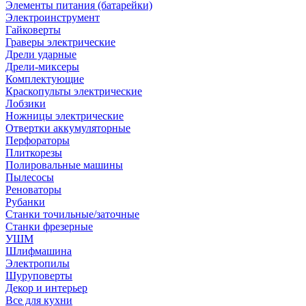
Элементы питания (батарейки)
Электроинструмент
Гайковерты
Граверы электрические
Дрели ударные
Дрели-миксеры
Комплектующие
Краскопульты электрические
Лобзики
Ножницы электрические
Отвертки аккумуляторные
Перфораторы
Плиткорезы
Полировальные машины
Пылесосы
Реноваторы
Рубанки
Станки точильные/заточные
Станки фрезерные
УШМ
Шлифмашина
Электропилы
Шуруповерты
Декор и интерьер
Все для кухни