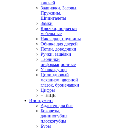
ключей
Задвижки, Засовы,
Пружины,
Шпингалеты
Замки
Крючки, подвески
мебельные
Накладки, прушины
Обивка для дверей
Петли, доводчики
Ручки, защёлки
Таблички
информационные
Уголки, упор
Цилиндровый
механизм, дверной
глазок, бронечашки
Цифры
+ ЕЩЕ
Инструмент
Адаптер для бит
Бокорезы,
длинногубцы,
плоскогубцы
Буры