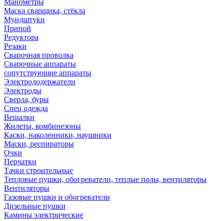
Манометры
Маска сварщика, стёкла
Мундштуки
Припой
Редуктора
Резаки
Сварочная проволка
Сварочные аппараты
сопутствующие аппараты
Электрододержатели
Электроды
Сверла, буры
Спец одежда
Вешалки
Жилеты, комбинезоны
Каски, наколенники, наушники
Маски, респираторы
Очки
Перчатки
Тачки строительные
Тепловые пушки, обогреватели, теплые полы, вентиляторы
Вентиляторы
Газовые пушки и обогреватели
Дизельные пушки
Камины электрические