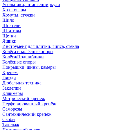
Угольники, штангенциркули
Хоз. товары
Хомуты, стяжки
Шило
Шпатели
Штативы
Щетки
Ящики
Инструмент для плитки, гипса, стекла
Колёса и колёсные опоры
Колёса/Подшибники
Колёсные опоры
Покрышки, шины, камеры
Крепёж
Гвозди
Дюбельная техника
Заклепки
Кляймеры
Метрический крепеж
Перфорированный крепёж
Саморезы
Сантехнический крепёж
Скобы
Такелаж
Химический анкер