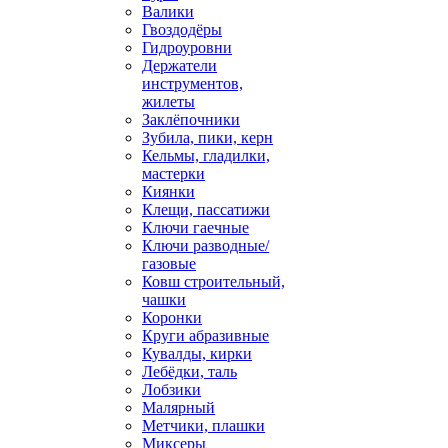
Валики
Гвоздодёры
Гидроуровни
Держатели
инструментов,
жилеты
Заклёпочники
Зубила, пики, керн
Кельмы, гладилки,
мастерки
Киянки
Клещи, пассатижи
Ключи гаечные
Ключи разводные/
газовые
Ковш строительный,
чашки
Коронки
Круги абразивные
Кувалды, кирки
Лебёдки, таль
Лобзики
Малярный
Метчики, плашки
Миксеры