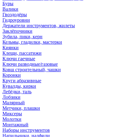
Буры
Валики
Гвоздодёры
Гидроуровни
Держатели инструментов, жилеты
Заклёпочники
Зубила, пики, керн
Кельмы, гладилки, мастерки
Киянки
Клещи, пассатижи
Ключи гаечные
Ключи разводные/газовые
Ковш строительный, чашки
Коронки
Круги абразивные
Кувалды, кирки
Лебёдки, таль
Лобзики
Малярный
Метчики, плашки
Миксеры
Молотки
Монтажный
Наборы инструментов
Напильники, надфили