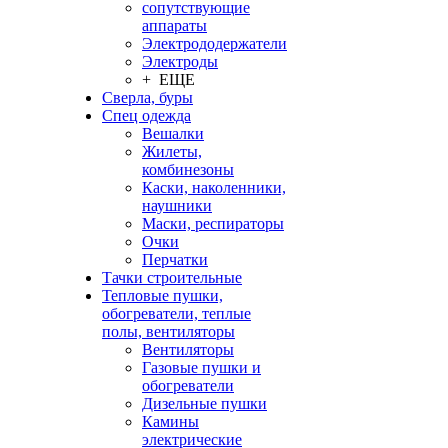
сопутствующие
аппараты
Электрододержатели
Электроды
+ ЕЩЕ
Сверла, буры
Спец одежда
Вешалки
Жилеты,
комбинезоны
Каски, наколенники,
наушники
Маски, респираторы
Очки
Перчатки
Тачки строительные
Тепловые пушки,
обогреватели, теплые
полы, вентиляторы
Вентиляторы
Газовые пушки и
обогреватели
Дизельные пушки
Камины
электрические