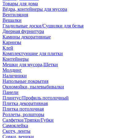
Товары для дома
Вёдра, контейнеры для мусора
Вентиляция
Вешалки
Гладильные доски/Сушилки для белья
Дверная фурнитура
Камины декоративные
Карнизы
Клей
Комплектующие для плитки
Контейнеры
Мешки для мусора,Щетки
Молдинг
Наличники
Напольные покрытия
Окномойки, пылевыбивалки
Панели
Плинтус/Профиль потолочный
Плитка декоративная
Плитка потолочная
Роллеты, ролшторы
Салфетки/Тряпки/Губки
Самоклейка
Скотч, ленты
Совки, веники