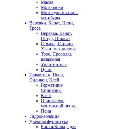
Масла
Мотоблоки
Мотокультиваторы,
мотобуры
Веревки, Канат, Цепи,
Троса
Веревка, Канат,
Шнур, Шпагат
Стяжка, Стропы,
Храп. механизмы
Трос, Проволка
вязальная
Уплотнитель
Цепи
Герметики, Пена,
Силикон, Клей
Герметики/
Силиконы
Клей
Очиститель
монтажной пены
Пена
Гидроизоляция
Дверная фурнитура
Бирки/Кольца для