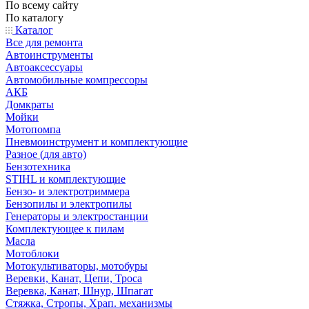
По всему сайту
По каталогу
Каталог
Все для ремонта
Автоинструменты
Автоаксессуары
Автомобильные компрессоры
АКБ
Домкраты
Мойки
Мотопомпа
Пневмоинструмент и комплектующие
Разное (для авто)
Бензотехника
STIHL и комплектующие
Бензо- и электротриммера
Бензопилы и электропилы
Генераторы и электростанции
Комплектующее к пилам
Масла
Мотоблоки
Мотокультиваторы, мотобуры
Веревки, Канат, Цепи, Троса
Веревка, Канат, Шнур, Шпагат
Стяжка, Стропы, Храп. механизмы