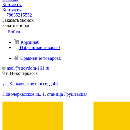
Контакты
Контакты
+78635215552
Заказать звонок
Задать вопрос
Войти
Корзина
0
Избранные товары
0
Сравнение товаров
0
mail@stroydom-161.ru
г. Новочеркасск
ул. Харьковское шоссе, д 4Б
Новочеркасское ш., 1, станица Грушевская