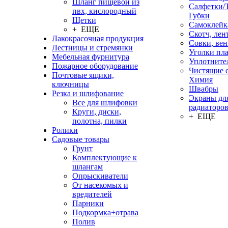
Шланг пищевой из
Салфетки/
пвх, кислородный
Губки
Щетки
Самоклейк
+ ЕЩЕ
Скотч, лен
Лакокрасочная продукция
Совки, ве
Лестницы и стремянки
Уголки пл
Мебельная фурнитура
Уплотните
Пожарное оборудование
Чистящие с
Почтовые ящики,
Химия
ключницы
Швабры
Резка и шлифование
Экраны дл
Все для шлифовки
радиаторо
Круги, диски,
+ ЕЩЕ
полотна, пилки
Ролики
Садовые товары
Грунт
Комплектующие к
шлангам
Опрыскиватели
От насекомых и
вредителей
Парники
Подкормка+отрава
Полив