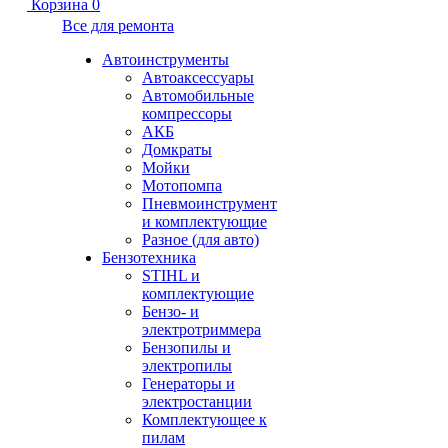
Корзина
0
Все для ремонта
Автоинструменты
Автоаксессуары
Автомобильные
компрессоры
АКБ
Домкраты
Мойки
Мотопомпа
Пневмоинструмент
и комплектующие
Разное (для авто)
Бензотехника
STIHL и
комплектующие
Бензо- и
электротриммера
Бензопилы и
электропилы
Генераторы и
электростанции
Комплектующее к
пилам