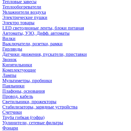
Тепловые завесы
Теплообогреватели
Увлажнители воздуха
Электрические пушки
Электро товары
LED светодионые ленты, блоки питаная
Автоматы, УЗО, Дифф. автоматы
Вилки
Выключатели, розетки, рамки
Гирлянды
Датчики движения, пускатели, приставки
Звонок
Кипятильники
Комплектующие
Лампы
Мультиметры, пробники
Паяльники
Плафоны, основания
Провод, кабель
Светильники, прожекторы
Стабилизаторы, зарядные устройства
Счетчики
Труба гибкая (гофра)
Удлинители, сетевые фильтры
Фонари