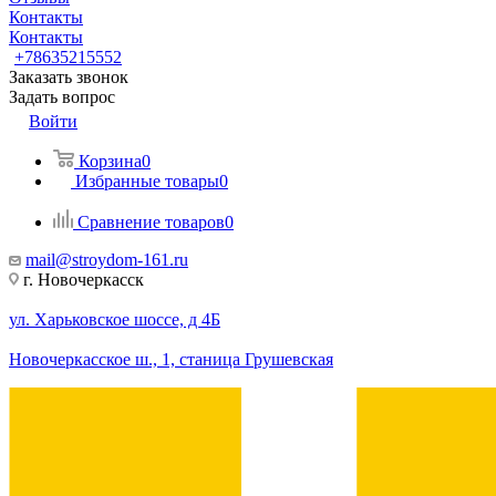
Контакты
Контакты
+78635215552
Заказать звонок
Задать вопрос
Войти
Корзина
0
Избранные товары
0
Сравнение товаров
0
mail@stroydom-161.ru
г. Новочеркасск
ул. Харьковское шоссе, д 4Б
Новочеркасское ш., 1, станица Грушевская