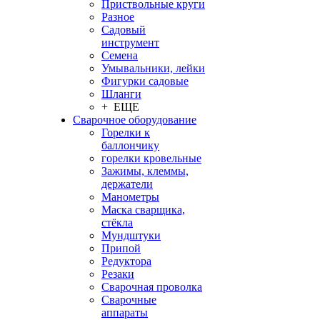
Приствольные круги
Разное
Садовый
инструмент
Семена
Умывальники, лейки
Фигурки садовые
Шланги
+ ЕЩЕ
Сварочное оборудование
Горелки к
баллончику
горелки кровельные
Зажимы, клеммы,
держатели
Манометры
Маска сварщика,
стёкла
Мундштуки
Припой
Редуктора
Резаки
Сварочная проволка
Сварочные
аппараты