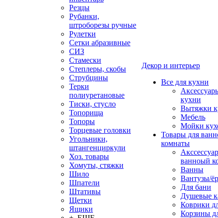
Резцы
Рубанки,
штроборезы ручные
Рулетки
Сетки абразивные
СИЗ
Стамески
Декор и интерьер
Степлеры, скобы
Струбцины
Все для кухни
Терки
Аксессуар
полиуретановые
кухни
Тиски, стусло
Вытяжки к
Топорища
Мебель
Топоры
Мойки кух
Торцевые головки
Товары для ванн
Угольники,
комнаты
штангенциркули
Акссессуа
Хоз. товары
ванноый к
Хомуты, стяжки
Ванны
Шило
Вантузы/ё
Шпатели
Для бани
Штативы
Душевые 
Щетки
Коврики д
Ящики
Корзины дл
+ ЕЩЕ