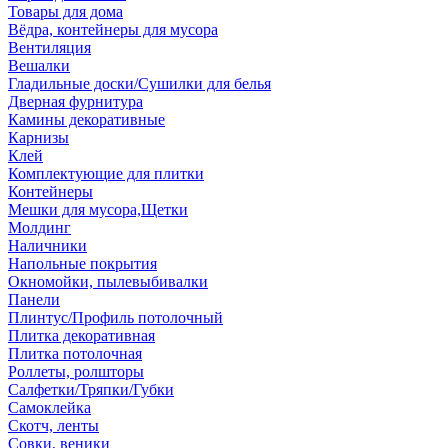
Товары для дома
Вёдра, контейнеры для мусора
Вентиляция
Вешалки
Гладильные доски/Сушилки для белья
Дверная фурнитура
Камины декоративные
Карнизы
Клей
Комплектующие для плитки
Контейнеры
Мешки для мусора,Щетки
Молдинг
Наличники
Напольные покрытия
Окномойки, пылевыбивалки
Панели
Плинтус/Профиль потолочный
Плитка декоративная
Плитка потолочная
Роллеты, ролшторы
Салфетки/Тряпки/Губки
Самоклейка
Скотч, ленты
Совки, веники