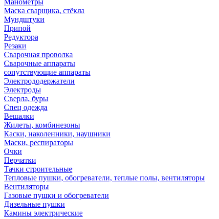
Манометры
Маска сварщика, стёкла
Мундштуки
Припой
Редуктора
Резаки
Сварочная проволка
Сварочные аппараты
сопутствующие аппараты
Электрододержатели
Электроды
Сверла, буры
Спец одежда
Вешалки
Жилеты, комбинезоны
Каски, наколенники, наушники
Маски, респираторы
Очки
Перчатки
Тачки строительные
Тепловые пушки, обогреватели, теплые полы, вентиляторы
Вентиляторы
Газовые пушки и обогреватели
Дизельные пушки
Камины электрические