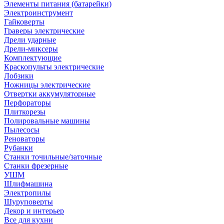
Элементы питания (батарейки)
Электроинструмент
Гайковерты
Граверы электрические
Дрели ударные
Дрели-миксеры
Комплектующие
Краскопульты электрические
Лобзики
Ножницы электрические
Отвертки аккумуляторные
Перфораторы
Плиткорезы
Полировальные машины
Пылесосы
Реноваторы
Рубанки
Станки точильные/заточные
Станки фрезерные
УШМ
Шлифмашина
Электропилы
Шуруповерты
Декор и интерьер
Все для кухни