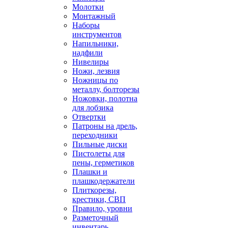
Молотки
Монтажный
Наборы
инструментов
Напильники,
надфили
Нивелиры
Ножи, лезвия
Ножницы по
металлу, болторезы
Ножовки, полотна
для лобзика
Отвертки
Патроны на дрель,
переходники
Пильные диски
Пистолеты для
пены, герметиков
Плашки и
плашкодержатели
Плиткорезы,
крестики, СВП
Правило, уровни
Разметочный
инвентарь