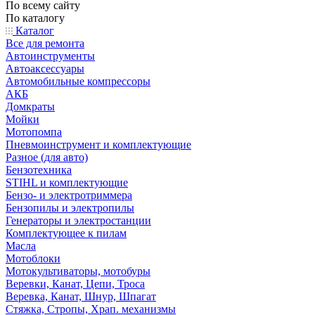
По всему сайту
По каталогу
Каталог
Все для ремонта
Автоинструменты
Автоаксессуары
Автомобильные компрессоры
АКБ
Домкраты
Мойки
Мотопомпа
Пневмоинструмент и комплектующие
Разное (для авто)
Бензотехника
STIHL и комплектующие
Бензо- и электротриммера
Бензопилы и электропилы
Генераторы и электростанции
Комплектующее к пилам
Масла
Мотоблоки
Мотокультиваторы, мотобуры
Веревки, Канат, Цепи, Троса
Веревка, Канат, Шнур, Шпагат
Стяжка, Стропы, Храп. механизмы