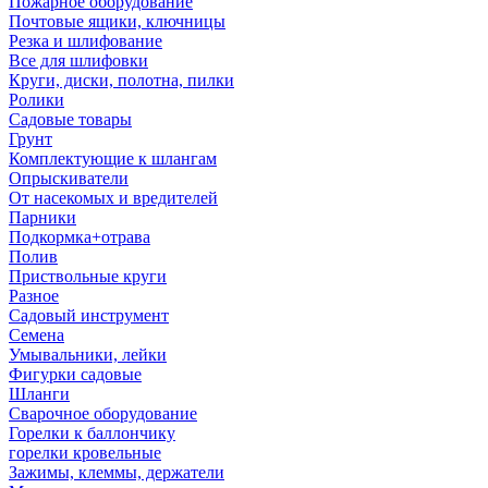
Пожарное оборудование
Почтовые ящики, ключницы
Резка и шлифование
Все для шлифовки
Круги, диски, полотна, пилки
Ролики
Садовые товары
Грунт
Комплектующие к шлангам
Опрыскиватели
От насекомых и вредителей
Парники
Подкормка+отрава
Полив
Приствольные круги
Разное
Садовый инструмент
Семена
Умывальники, лейки
Фигурки садовые
Шланги
Сварочное оборудование
Горелки к баллончику
горелки кровельные
Зажимы, клеммы, держатели