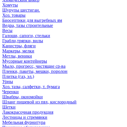
Хомуты
Шурупы шестиган.
Хоз. товары
Биосептики для выгребных ям
Ведра, тазы строительные
Весы
Галоши, сапоги, стельки
Грабли,тряпки, вилы
Канистры, фляги
Маркеры, мелки
Метлы, веники
Мусорные контейнеры
Мыло, прогресс, чистящие ср-ва
Пленки, пакеты, мешки, поролон
Плитка (газ, эл.)
Урны
Хоз. тазы, салфетки, т. бумага
Черенки
Швабры, окномойки
Шланг пищевой из пвх, кислородный
Щетки
Лакокрасочная продукция
Лестницы и стремянки
Мебельная фурнитура