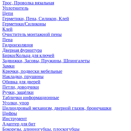
Трос, Проволка вязальная
Уплотнитель
Цепи
Герметики, Пена, Силикон, Клей
Герметики/Силиконы
Клей
Очиститель монтажной пены
Пена
Гидроизоляция
Дверная фурнитура
Бирки/Кольца для ключей
Задвижки, Засовы, Пружины, Шпингалеты
Замки
Крючки, подвески мебельные
Накладки, прушины
Обивка для дверей
Петли, доводчики
Ручки, защёлки
Таблички информационные
Уголки, упор
Цилиндровый механизм, дверной глазок, бронечашки
Цифры
Инструмент
Адаптер для бит
Бокорезы, длинногубцы, плоскогубцы