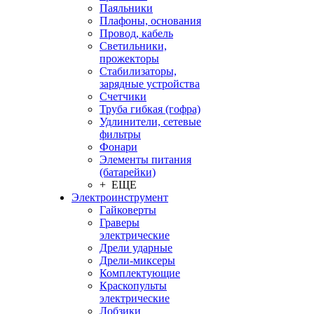
Паяльники
Плафоны, основания
Провод, кабель
Светильники,
прожекторы
Стабилизаторы,
зарядные устройства
Счетчики
Труба гибкая (гофра)
Удлинители, сетевые
фильтры
Фонари
Элементы питания
(батарейки)
+ ЕЩЕ
Электроинструмент
Гайковерты
Граверы
электрические
Дрели ударные
Дрели-миксеры
Комплектующие
Краскопульты
электрические
Лобзики