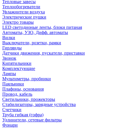
Тепловые завесы
Теплообогреватели
Увлажнители воздуха
Электрические пушки
Электро товары
LED светодионые ленты, блоки питаная
Автоматы, УЗО, Дифф. автоматы
Вилки
Выключатели, розетки, рамки
Гирлянды
Датчики движения, пускатели, приставки
Звонок
Кипятильники
Комплектующие
Лампы
Мультиметры, пробники
Паяльники
Плафоны, основания
Провод, кабель
Светильники, прожекторы
Стабилизаторы, зарядные устройства
Счетчики
Труба гибкая (гофра)
Удлинители, сетевые фильтры
Фонари