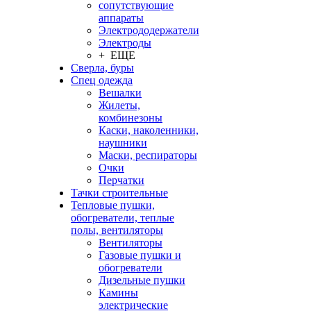
сопутствующие
аппараты
Электрододержатели
Электроды
+ ЕЩЕ
Сверла, буры
Спец одежда
Вешалки
Жилеты,
комбинезоны
Каски, наколенники,
наушники
Маски, респираторы
Очки
Перчатки
Тачки строительные
Тепловые пушки,
обогреватели, теплые
полы, вентиляторы
Вентиляторы
Газовые пушки и
обогреватели
Дизельные пушки
Камины
электрические