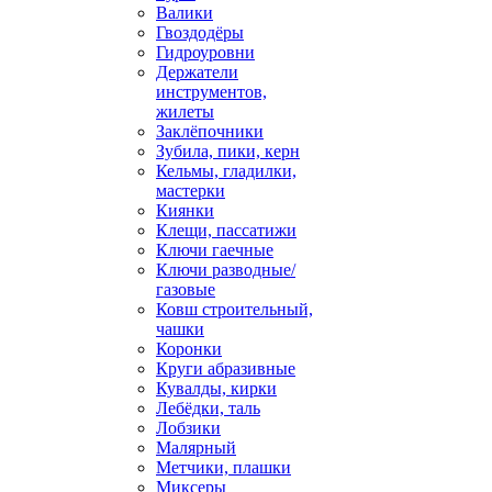
Валики
Гвоздодёры
Гидроуровни
Держатели
инструментов,
жилеты
Заклёпочники
Зубила, пики, керн
Кельмы, гладилки,
мастерки
Киянки
Клещи, пассатижи
Ключи гаечные
Ключи разводные/
газовые
Ковш строительный,
чашки
Коронки
Круги абразивные
Кувалды, кирки
Лебёдки, таль
Лобзики
Малярный
Метчики, плашки
Миксеры