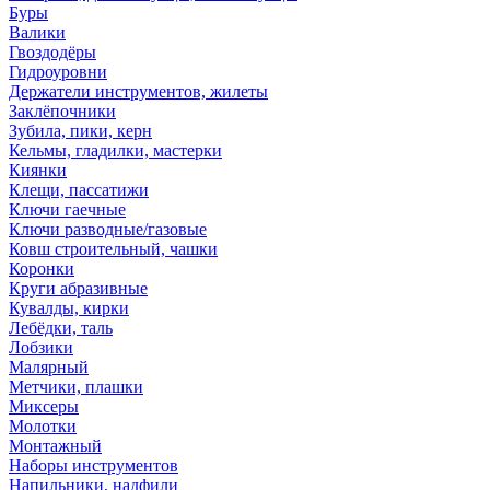
Буры
Валики
Гвоздодёры
Гидроуровни
Держатели инструментов, жилеты
Заклёпочники
Зубила, пики, керн
Кельмы, гладилки, мастерки
Киянки
Клещи, пассатижи
Ключи гаечные
Ключи разводные/газовые
Ковш строительный, чашки
Коронки
Круги абразивные
Кувалды, кирки
Лебёдки, таль
Лобзики
Малярный
Метчики, плашки
Миксеры
Молотки
Монтажный
Наборы инструментов
Напильники, надфили