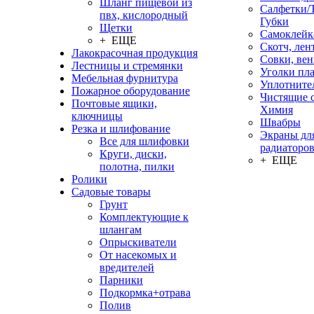
Шланг пищевой из
Салфетки/
пвх, кислородный
Губки
Щетки
Самоклейк
+ ЕЩЕ
Скотч, лен
Лакокрасочная продукция
Совки, ве
Лестницы и стремянки
Уголки пл
Мебельная фурнитура
Уплотните
Пожарное оборудование
Чистящие с
Почтовые ящики,
Химия
ключницы
Швабры
Резка и шлифование
Экраны дл
Все для шлифовки
радиаторо
Круги, диски,
+ ЕЩЕ
полотна, пилки
Ролики
Садовые товары
Грунт
Комплектующие к
шлангам
Опрыскиватели
От насекомых и
вредителей
Парники
Подкормка+отрава
Полив