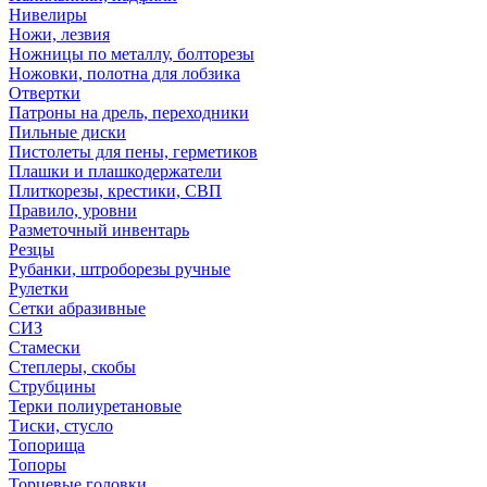
Нивелиры
Ножи, лезвия
Ножницы по металлу, болторезы
Ножовки, полотна для лобзика
Отвертки
Патроны на дрель, переходники
Пильные диски
Пистолеты для пены, герметиков
Плашки и плашкодержатели
Плиткорезы, крестики, СВП
Правило, уровни
Разметочный инвентарь
Резцы
Рубанки, штроборезы ручные
Рулетки
Сетки абразивные
СИЗ
Стамески
Степлеры, скобы
Струбцины
Терки полиуретановые
Тиски, стусло
Топорища
Топоры
Торцевые головки