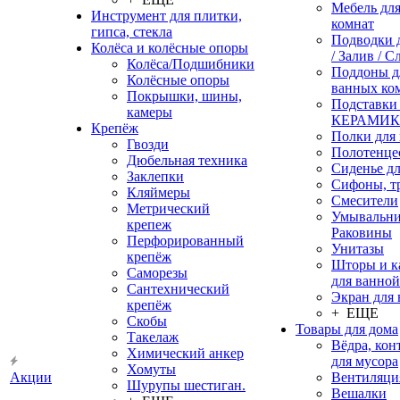
Мебель дл
Инструмент для плитки,
комнат
гипса, стекла
Подводки 
Колёса и колёсные опоры
/ Залив / С
Колёса/Подшибники
Поддоны д
Колёсные опоры
ванных ко
Покрышки, шины,
Подставки
камеры
КЕРАМИ
Крепёж
Полки для
Гвозди
Полотенце
Дюбельная техника
Сиденье дл
Заклепки
Сифоны, т
Кляймеры
Смесители
Метрический
Умывальни
крепеж
Раковины
Перфорированный
Унитазы
крепёж
Шторы и к
Саморезы
для ванной
Сантехнический
Экран для
крепёж
+ ЕЩЕ
Скобы
Товары для дома
Такелаж
Вёдра, ко
Химический анкер
для мусора
Хомуты
Акции
Вентиляци
Шурупы шестиган.
Вешалки