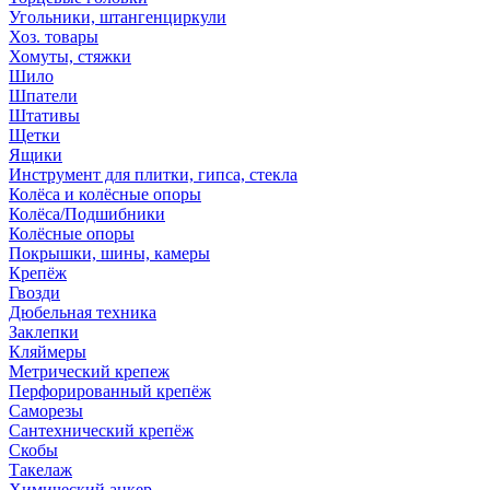
Угольники, штангенциркули
Хоз. товары
Хомуты, стяжки
Шило
Шпатели
Штативы
Щетки
Ящики
Инструмент для плитки, гипса, стекла
Колёса и колёсные опоры
Колёса/Подшибники
Колёсные опоры
Покрышки, шины, камеры
Крепёж
Гвозди
Дюбельная техника
Заклепки
Кляймеры
Метрический крепеж
Перфорированный крепёж
Саморезы
Сантехнический крепёж
Скобы
Такелаж
Химический анкер