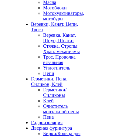
Масла
Мотоблоки
Мотокультиваторы,
мотобуры
Веревки, Канат, Цепи,
Троса
Веревка, Канат,
Шнур, Шпагат
Стяжка, Стропы,
Храп. механизмы
Трос, Проволка
вязальная
Уплотнитель
Цепи
Герметики, Пена,
Силикон, Клей
Герметики/
Силиконы
Клей
Очиститель
монтажной пены
Пена
Гидроизоляция
Дверная фурнитура
Бирки/Кольца для