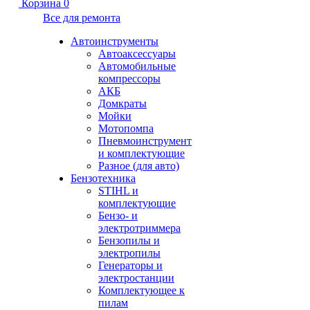
Корзина
0
Все для ремонта
Автоинструменты
Автоаксессуары
Автомобильные
компрессоры
АКБ
Домкраты
Мойки
Мотопомпа
Пневмоинструмент
и комплектующие
Разное (для авто)
Бензотехника
STIHL и
комплектующие
Бензо- и
электротриммера
Бензопилы и
электропилы
Генераторы и
электростанции
Комплектующее к
пилам