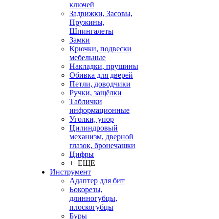
ключей
Задвижки, Засовы,
Пружины,
Шпингалеты
Замки
Крючки, подвески
мебельные
Накладки, прушины
Обивка для дверей
Петли, доводчики
Ручки, защёлки
Таблички
информационные
Уголки, упор
Цилиндровый
механизм, дверной
глазок, бронечашки
Цифры
+ ЕЩЕ
Инструмент
Адаптер для бит
Бокорезы,
длинногубцы,
плоскогубцы
Буры