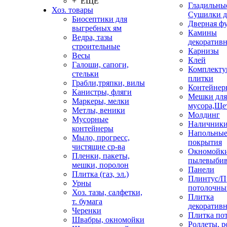
+ ЕЩЕ
Гладильные
Хоз. товары
Сушилки д
Биосептики для
Дверная ф
выгребных ям
Камины
Ведра, тазы
декоратив
строительные
Карнизы
Весы
Клей
Галоши, сапоги,
Комплекту
стельки
плитки
Грабли,тряпки, вилы
Контейнер
Канистры, фляги
Мешки для
Маркеры, мелки
мусора,Ще
Метлы, веники
Молдинг
Мусорные
Наличник
контейнеры
Напольны
Мыло, прогресс,
покрытия
чистящие ср-ва
Окномойки
Пленки, пакеты,
пылевыбив
мешки, поролон
Панели
Плитка (газ, эл.)
Плинтус/П
Урны
потолочны
Хоз. тазы, салфетки,
Плитка
т. бумага
декоративн
Черенки
Плитка по
Швабры, окномойки
Роллеты, 