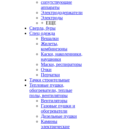
сопутствующие
аппараты
Электрододержатели
Электроды
+ ЕЩЕ
Сверла, буры
Спец одежда
Вешалки
Жилеты,
комбинезоны
Каски, наколенники,
наушники
Маски, респираторы
Очки
Перчатки
Тачки строительные
Тепловые пушки,
обогреватели, теплые
полы, вентиляторы
Вентиляторы
Газовые пушки и
обогреватели
Дизельные пушки
Камины
электрические