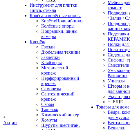
Мебель дл
Инструмент для плитки,
комнат
гипса, стекла
Подводки 
Колёса и колёсные опоры
/ Залив / С
Колёса/Подшибники
Поддоны д
Колёсные опоры
ванных ко
Покрышки, шины,
Подставки
камеры
КЕРАМИ
Крепёж
Полки для
Гвозди
Полотенце
Дюбельная техника
Сиденье дл
Заклепки
Сифоны, т
Кляймеры
Смесители
Метрический
Умывальни
крепеж
Раковины
Перфорированный
Унитазы
крепёж
Шторы и к
Саморезы
для ванной
Сантехнический
Экран для
крепёж
+ ЕЩЕ
Скобы
Товары для дома
Такелаж
Вёдра, ко
Химический анкер
для мусора
Хомуты
Акции
Вентиляци
Шурупы шестиган.
Вешалки