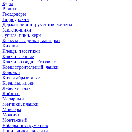
Буры
Валики
Гвоздодёры
Гидроуровни
Держатели инструментов, жилеты
Заклёпочники
Зубила, пики, керн
Кельмы, гладилки, мастерки
Киянки
Клещи, пассатижи
Ключи гаечные
Ключи разводные/газовые
Ковш строительный, чашки
Коронки
Круги абразивные
Кувалды, кирки
Лебёдки, таль
Лобзики
Малярный
Метчики, плашки
Миксеры
Молотки
Монтажный
Наборы инструментов
Напильники, надфили