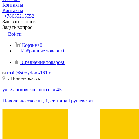
Контакты
Контакты
+78635215552
Заказать звонок
Задать вопрос
Войти
Корзина
0
Избранные товары
0
Сравнение товаров
0
mail@stroydom-161.ru
г. Новочеркасск
ул. Харьковское шоссе, д 4Б
Новочеркасское ш., 1, станица Грушевская