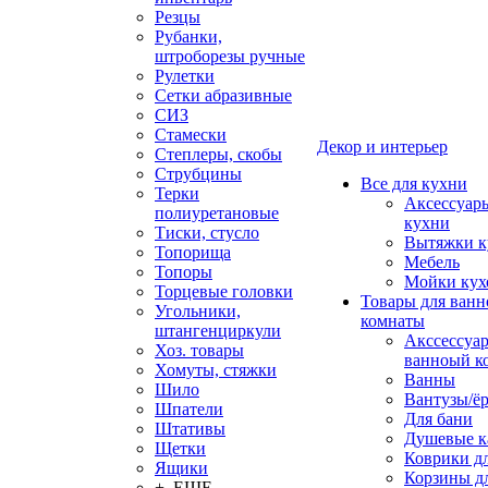
Резцы
Рубанки,
штроборезы ручные
Рулетки
Сетки абразивные
СИЗ
Стамески
Декор и интерьер
Степлеры, скобы
Струбцины
Все для кухни
Терки
Аксессуар
полиуретановые
кухни
Тиски, стусло
Вытяжки к
Топорища
Мебель
Топоры
Мойки кух
Торцевые головки
Товары для ванн
Угольники,
комнаты
штангенциркули
Акссессуа
Хоз. товары
ванноый к
Хомуты, стяжки
Ванны
Шило
Вантузы/ё
Шпатели
Для бани
Штативы
Душевые 
Щетки
Коврики д
Ящики
Корзины дл
+ ЕЩЕ