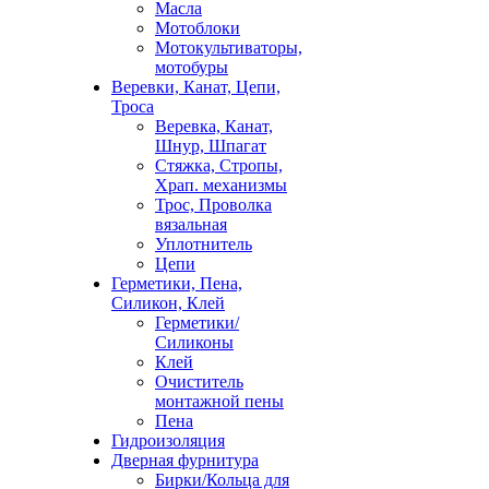
Масла
Мотоблоки
Мотокультиваторы,
мотобуры
Веревки, Канат, Цепи,
Троса
Веревка, Канат,
Шнур, Шпагат
Стяжка, Стропы,
Храп. механизмы
Трос, Проволка
вязальная
Уплотнитель
Цепи
Герметики, Пена,
Силикон, Клей
Герметики/
Силиконы
Клей
Очиститель
монтажной пены
Пена
Гидроизоляция
Дверная фурнитура
Бирки/Кольца для