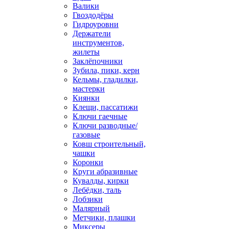
Валики
Гвоздодёры
Гидроуровни
Держатели
инструментов,
жилеты
Заклёпочники
Зубила, пики, керн
Кельмы, гладилки,
мастерки
Киянки
Клещи, пассатижи
Ключи гаечные
Ключи разводные/
газовые
Ковш строительный,
чашки
Коронки
Круги абразивные
Кувалды, кирки
Лебёдки, таль
Лобзики
Малярный
Метчики, плашки
Миксеры