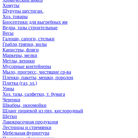
Хомуты
Шурупы шестиган.
Хоз. товары
Биосептики для выгребных ям
Ведра, тазы строительные
Весы
Галоши, сапоги, стельки
Грабли,тряпки, вилы
Канистры, фляги
Маркеры, мелки
Метлы, веники
Мусорные контейнеры
Мыло, прогресс, чистящие ср-ва
Пленки, пакеты, мешки, поролон
Плитка (газ, эл.)
Урны
Хоз. тазы, салфетки, т. бумага
Черенки
Швабры, окномойки
Шланг пищевой из пвх, кислородный
Щетки
Лакокрасочная продукция
Лестницы и стремянки
Мебельная фурнитура