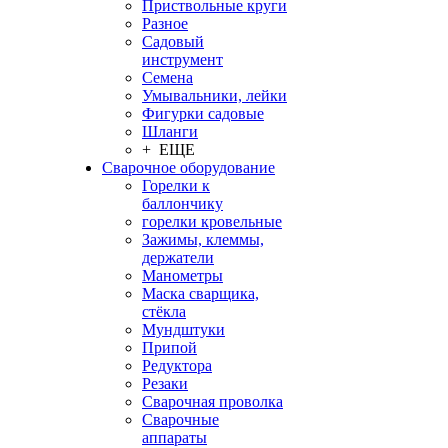
Приствольные круги
Разное
Садовый
инструмент
Семена
Умывальники, лейки
Фигурки садовые
Шланги
+ ЕЩЕ
Сварочное оборудование
Горелки к
баллончику
горелки кровельные
Зажимы, клеммы,
держатели
Манометры
Маска сварщика,
стёкла
Мундштуки
Припой
Редуктора
Резаки
Сварочная проволка
Сварочные
аппараты