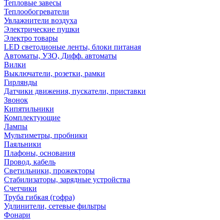
Тепловые завесы
Теплообогреватели
Увлажнители воздуха
Электрические пушки
Электро товары
LED светодионые ленты, блоки питаная
Автоматы, УЗО, Дифф. автоматы
Вилки
Выключатели, розетки, рамки
Гирлянды
Датчики движения, пускатели, приставки
Звонок
Кипятильники
Комплектующие
Лампы
Мультиметры, пробники
Паяльники
Плафоны, основания
Провод, кабель
Светильники, прожекторы
Стабилизаторы, зарядные устройства
Счетчики
Труба гибкая (гофра)
Удлинители, сетевые фильтры
Фонари