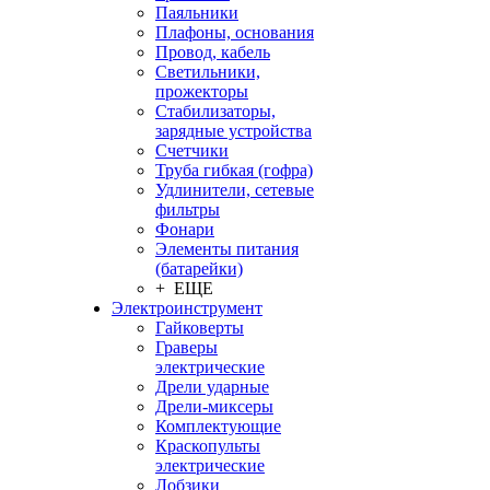
Паяльники
Плафоны, основания
Провод, кабель
Светильники,
прожекторы
Стабилизаторы,
зарядные устройства
Счетчики
Труба гибкая (гофра)
Удлинители, сетевые
фильтры
Фонари
Элементы питания
(батарейки)
+ ЕЩЕ
Электроинструмент
Гайковерты
Граверы
электрические
Дрели ударные
Дрели-миксеры
Комплектующие
Краскопульты
электрические
Лобзики