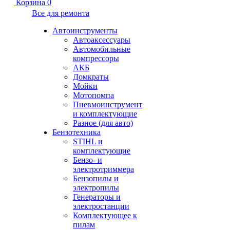
Корзина
0
Все для ремонта
Автоинструменты
Автоаксессуары
Автомобильные
компрессоры
АКБ
Домкраты
Мойки
Мотопомпа
Пневмоинструмент
и комплектующие
Разное (для авто)
Бензотехника
STIHL и
комплектующие
Бензо- и
электротриммера
Бензопилы и
электропилы
Генераторы и
электростанции
Комплектующее к
пилам