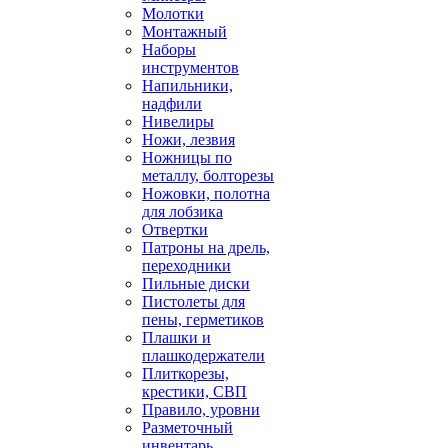
Молотки
Монтажный
Наборы
инструментов
Напильники,
надфили
Нивелиры
Ножи, лезвия
Ножницы по
металлу, болторезы
Ножовки, полотна
для лобзика
Отвертки
Патроны на дрель,
переходники
Пильные диски
Пистолеты для
пены, герметиков
Плашки и
плашкодержатели
Плиткорезы,
крестики, СВП
Правило, уровни
Разметочный
инвентарь