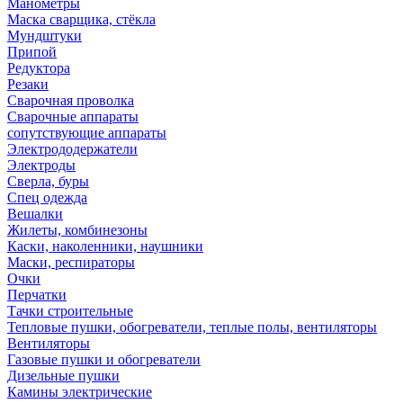
Манометры
Маска сварщика, стёкла
Мундштуки
Припой
Редуктора
Резаки
Сварочная проволка
Сварочные аппараты
сопутствующие аппараты
Электрододержатели
Электроды
Сверла, буры
Спец одежда
Вешалки
Жилеты, комбинезоны
Каски, наколенники, наушники
Маски, респираторы
Очки
Перчатки
Тачки строительные
Тепловые пушки, обогреватели, теплые полы, вентиляторы
Вентиляторы
Газовые пушки и обогреватели
Дизельные пушки
Камины электрические