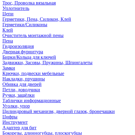
Трос, Проволка вязальная
Уплотнитель
Цепи
Герметики, Пена, Силикон, Клей
Герметики/Силиконы
Клей
Очиститель монтажной пены
Пена
Гидроизоляция
Дверная фурнитура
Бирки/Кольца для ключей
Задвижки, Засовы, Пружины, Шпингалеты
Замки
Крючки, подвески мебельные
Накладки, прушины
Обивка для дверей
Петли, доводчики
Ручки, защёлки
Таблички информационные
Уголки, упор
Цилиндровый механизм, дверной глазок, бронечашки
Цифры
Инструмент
Адаптер для бит
Бокорезы, длинногубцы, плоскогубцы