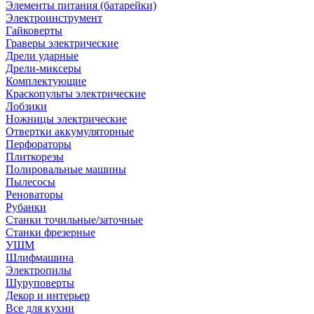
Элементы питания (батарейки)
Электроинструмент
Гайковерты
Граверы электрические
Дрели ударные
Дрели-миксеры
Комплектующие
Краскопульты электрические
Лобзики
Ножницы электрические
Отвертки аккумуляторные
Перфораторы
Плиткорезы
Полировальные машины
Пылесосы
Реноваторы
Рубанки
Станки точильные/заточные
Станки фрезерные
УШМ
Шлифмашина
Электропилы
Шуруповерты
Декор и интерьер
Все для кухни