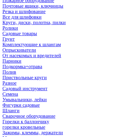
Пожарное оборудование
Почтовые ящики, ключницы
Резка и шлифование
Все для шлифовки
Круги, диски, полотна, пилки
Ролики
Садовые товары
Грунт
Комплектующие к шлангам
Опрыскиватели
От насекомых и вредителей
Парники
Подкормка+отрава
Полив
Приствольные круги
Разное
Садовый инструмент
Семена
Умывальники, лейки
Фигурки садовые
Шланги
Сварочное оборудование
Горелки к баллончику
горелки кровельные
Зажимы, клеммы, держатели