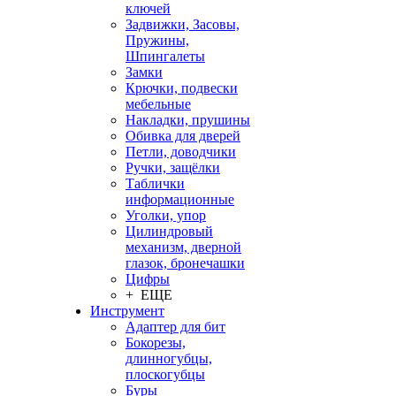
ключей
Задвижки, Засовы,
Пружины,
Шпингалеты
Замки
Крючки, подвески
мебельные
Накладки, прушины
Обивка для дверей
Петли, доводчики
Ручки, защёлки
Таблички
информационные
Уголки, упор
Цилиндровый
механизм, дверной
глазок, бронечашки
Цифры
+ ЕЩЕ
Инструмент
Адаптер для бит
Бокорезы,
длинногубцы,
плоскогубцы
Буры