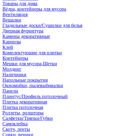
Товары для дома
Вёдра, контейнеры для мусора
Вентиляция
Вешалки
Гладильные доски/Сушилки для белья
Дверная фурнитура
Камины декоративные
Карнизы
Клей
Комплектующие для плитки
Контейнеры
Мешки для мусора,Щетки
Молдинг
Наличники
Напольные покрытия
Окномойки, пылевыбивалки
Панели
Плинтус/Профиль потолочный
Плитка декоративная
Плитка потолочная
Роллеты, ролшторы
Салфетки/Тряпки/Губки
Самоклейка
Скотч, ленты
Совки, веники