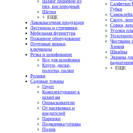
Шланг пищевой из
Салфетки/
пвх, кислородный
Губки
Щетки
Самоклейк
+ ЕЩЕ
Скотч, лен
Лакокрасочная продукция
Совки, ве
Лестницы и стремянки
Уголки пл
Мебельная фурнитура
Уплотните
Пожарное оборудование
Чистящие с
Почтовые ящики,
Химия
ключницы
Швабры
Резка и шлифование
Экраны дл
Все для шлифовки
радиаторо
Круги, диски,
+ ЕЩЕ
полотна, пилки
Ролики
Садовые товары
Грунт
Комплектующие к
шлангам
Опрыскиватели
От насекомых и
вредителей
Парники
Подкормка+отрава
Полив