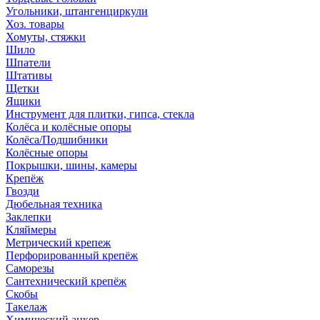
Угольники, штангенциркули
Хоз. товары
Хомуты, стяжки
Шило
Шпатели
Штативы
Щетки
Ящики
Инструмент для плитки, гипса, стекла
Колёса и колёсные опоры
Колёса/Подшибники
Колёсные опоры
Покрышки, шины, камеры
Крепёж
Гвозди
Дюбельная техника
Заклепки
Кляймеры
Метрический крепеж
Перфорированный крепёж
Саморезы
Сантехнический крепёж
Скобы
Такелаж
Химический анкер