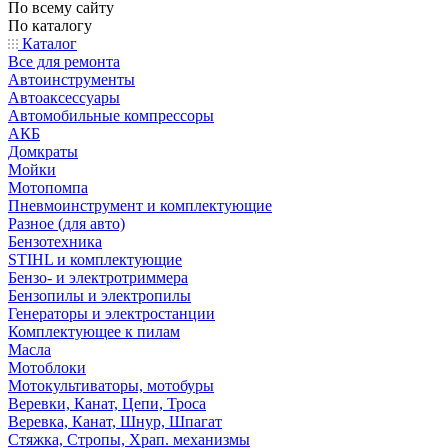
По всему сайту
По каталогу
Каталог
Все для ремонта
Автоинструменты
Автоаксессуары
Автомобильные компрессоры
АКБ
Домкраты
Мойки
Мотопомпа
Пневмоинструмент и комплектующие
Разное (для авто)
Бензотехника
STIHL и комплектующие
Бензо- и электротриммера
Бензопилы и электропилы
Генераторы и электростанции
Комплектующее к пилам
Масла
Мотоблоки
Мотокультиваторы, мотобуры
Веревки, Канат, Цепи, Троса
Веревка, Канат, Шнур, Шпагат
Стяжка, Стропы, Храп. механизмы