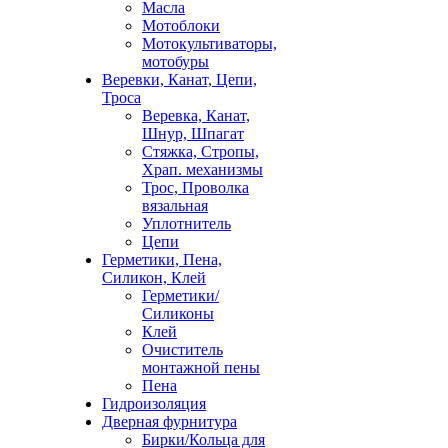
Масла
Мотоблоки
Мотокультиваторы,
мотобуры
Веревки, Канат, Цепи,
Троса
Веревка, Канат,
Шнур, Шпагат
Стяжка, Стропы,
Храп. механизмы
Трос, Проволка
вязальная
Уплотнитель
Цепи
Герметики, Пена,
Силикон, Клей
Герметики/
Силиконы
Клей
Очиститель
монтажной пены
Пена
Гидроизоляция
Дверная фурнитура
Бирки/Кольца для