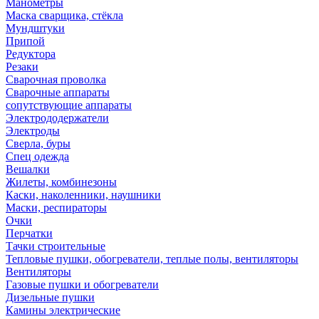
Манометры
Маска сварщика, стёкла
Мундштуки
Припой
Редуктора
Резаки
Сварочная проволка
Сварочные аппараты
сопутствующие аппараты
Электрододержатели
Электроды
Сверла, буры
Спец одежда
Вешалки
Жилеты, комбинезоны
Каски, наколенники, наушники
Маски, респираторы
Очки
Перчатки
Тачки строительные
Тепловые пушки, обогреватели, теплые полы, вентиляторы
Вентиляторы
Газовые пушки и обогреватели
Дизельные пушки
Камины электрические