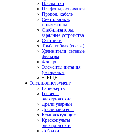
Паяльники
Плафоны, основания
Провод, кабель
Светильники,
прожекторы
Стабилизаторы,
зарядные устройства
Счетчики
Труба гибкая (гофра)
Удлинители, сетевые
фильтры
Фонари
Элементы питания
(батарейки)
+ ЕЩЕ
Электроинструмент
Гайковерты
Граверы
электрические
Дрели ударные
Дрели-миксеры
Комплектующие
Краскопульты
электрические
Лобзики