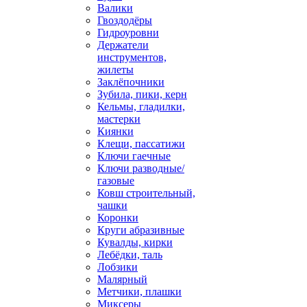
Валики
Гвоздодёры
Гидроуровни
Держатели
инструментов,
жилеты
Заклёпочники
Зубила, пики, керн
Кельмы, гладилки,
мастерки
Киянки
Клещи, пассатижи
Ключи гаечные
Ключи разводные/
газовые
Ковш строительный,
чашки
Коронки
Круги абразивные
Кувалды, кирки
Лебёдки, таль
Лобзики
Малярный
Метчики, плашки
Миксеры