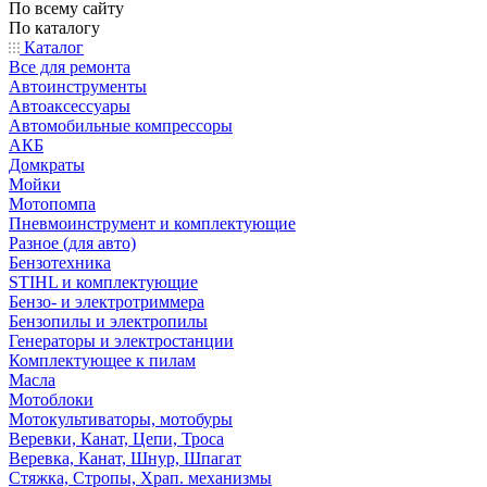
По всему сайту
По каталогу
Каталог
Все для ремонта
Автоинструменты
Автоаксессуары
Автомобильные компрессоры
АКБ
Домкраты
Мойки
Мотопомпа
Пневмоинструмент и комплектующие
Разное (для авто)
Бензотехника
STIHL и комплектующие
Бензо- и электротриммера
Бензопилы и электропилы
Генераторы и электростанции
Комплектующее к пилам
Масла
Мотоблоки
Мотокультиваторы, мотобуры
Веревки, Канат, Цепи, Троса
Веревка, Канат, Шнур, Шпагат
Стяжка, Стропы, Храп. механизмы