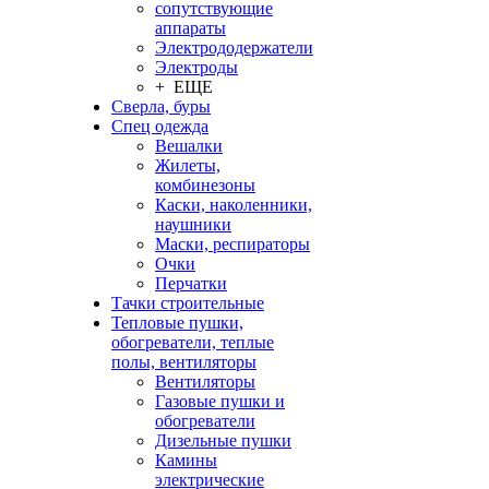
сопутствующие
аппараты
Электрододержатели
Электроды
+ ЕЩЕ
Сверла, буры
Спец одежда
Вешалки
Жилеты,
комбинезоны
Каски, наколенники,
наушники
Маски, респираторы
Очки
Перчатки
Тачки строительные
Тепловые пушки,
обогреватели, теплые
полы, вентиляторы
Вентиляторы
Газовые пушки и
обогреватели
Дизельные пушки
Камины
электрические