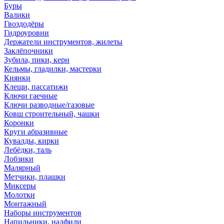
Буры
Валики
Гвоздодёры
Гидроуровни
Держатели инструментов, жилеты
Заклёпочники
Зубила, пики, керн
Кельмы, гладилки, мастерки
Киянки
Клещи, пассатижи
Ключи гаечные
Ключи разводные/газовые
Ковш строительный, чашки
Коронки
Круги абразивные
Кувалды, кирки
Лебёдки, таль
Лобзики
Малярный
Метчики, плашки
Миксеры
Молотки
Монтажный
Наборы инструментов
Напильники, надфили