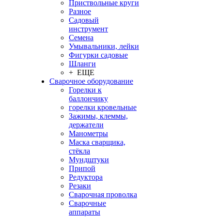
Приствольные круги
Разное
Садовый
инструмент
Семена
Умывальники, лейки
Фигурки садовые
Шланги
+ ЕЩЕ
Сварочное оборудование
Горелки к
баллончику
горелки кровельные
Зажимы, клеммы,
держатели
Манометры
Маска сварщика,
стёкла
Мундштуки
Припой
Редуктора
Резаки
Сварочная проволка
Сварочные
аппараты