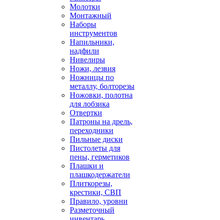
Молотки
Монтажный
Наборы
инструментов
Напильники,
надфили
Нивелиры
Ножи, лезвия
Ножницы по
металлу, болторезы
Ножовки, полотна
для лобзика
Отвертки
Патроны на дрель,
переходники
Пильные диски
Пистолеты для
пены, герметиков
Плашки и
плашкодержатели
Плиткорезы,
крестики, СВП
Правило, уровни
Разметочный
инвентарь