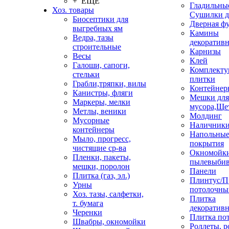
+ ЕЩЕ
Гладильные
Хоз. товары
Сушилки д
Биосептики для
Дверная ф
выгребных ям
Камины
Ведра, тазы
декоратив
строительные
Карнизы
Весы
Клей
Галоши, сапоги,
Комплекту
стельки
плитки
Грабли,тряпки, вилы
Контейнер
Канистры, фляги
Мешки для
Маркеры, мелки
мусора,Ще
Метлы, веники
Молдинг
Мусорные
Наличник
контейнеры
Напольны
Мыло, прогресс,
покрытия
чистящие ср-ва
Окномойки
Пленки, пакеты,
пылевыбив
мешки, поролон
Панели
Плитка (газ, эл.)
Плинтус/П
Урны
потолочны
Хоз. тазы, салфетки,
Плитка
т. бумага
декоративн
Черенки
Плитка по
Швабры, окномойки
Роллеты, 