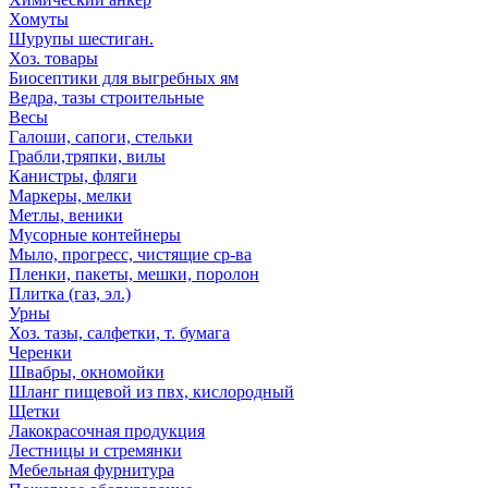
Хомуты
Шурупы шестиган.
Хоз. товары
Биосептики для выгребных ям
Ведра, тазы строительные
Весы
Галоши, сапоги, стельки
Грабли,тряпки, вилы
Канистры, фляги
Маркеры, мелки
Метлы, веники
Мусорные контейнеры
Мыло, прогресс, чистящие ср-ва
Пленки, пакеты, мешки, поролон
Плитка (газ, эл.)
Урны
Хоз. тазы, салфетки, т. бумага
Черенки
Швабры, окномойки
Шланг пищевой из пвх, кислородный
Щетки
Лакокрасочная продукция
Лестницы и стремянки
Мебельная фурнитура