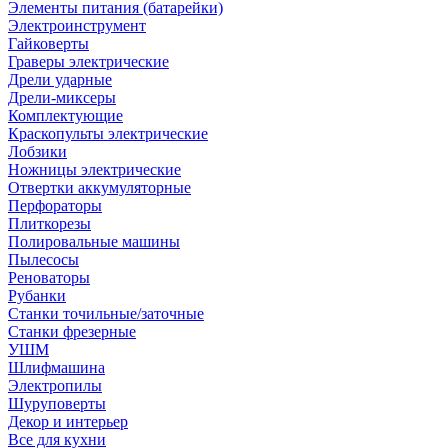
Элементы питания (батарейки)
Электроинструмент
Гайковерты
Граверы электрические
Дрели ударные
Дрели-миксеры
Комплектующие
Краскопульты электрические
Лобзики
Ножницы электрические
Отвертки аккумуляторные
Перфораторы
Плиткорезы
Полировальные машины
Пылесосы
Реноваторы
Рубанки
Станки точильные/заточные
Станки фрезерные
УШМ
Шлифмашина
Электропилы
Шуруповерты
Декор и интерьер
Все для кухни