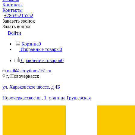
Контакты
Контакты
+78635215552
Заказать звонок
Задать вопрос
Войти
Корзина
0
Избранные товары
0
Сравнение товаров
0
mail@stroydom-161.ru
г. Новочеркасск
ул. Харьковское шоссе, д 4Б
Новочеркасское ш., 1, станица Грушевская