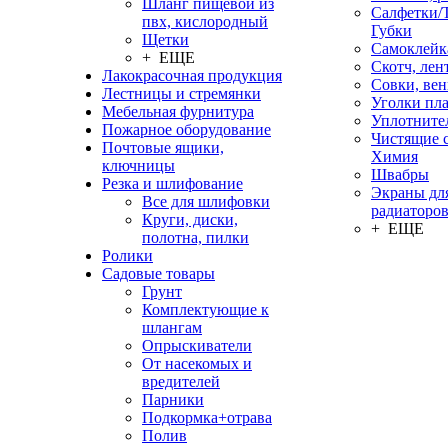
Шланг пищевой из
Салфетки/
пвх, кислородный
Губки
Щетки
Самоклейк
+ ЕЩЕ
Скотч, лен
Лакокрасочная продукция
Совки, ве
Лестницы и стремянки
Уголки пл
Мебельная фурнитура
Уплотните
Пожарное оборудование
Чистящие с
Почтовые ящики,
Химия
ключницы
Швабры
Резка и шлифование
Экраны дл
Все для шлифовки
радиаторо
Круги, диски,
+ ЕЩЕ
полотна, пилки
Ролики
Садовые товары
Грунт
Комплектующие к
шлангам
Опрыскиватели
От насекомых и
вредителей
Парники
Подкормка+отрава
Полив