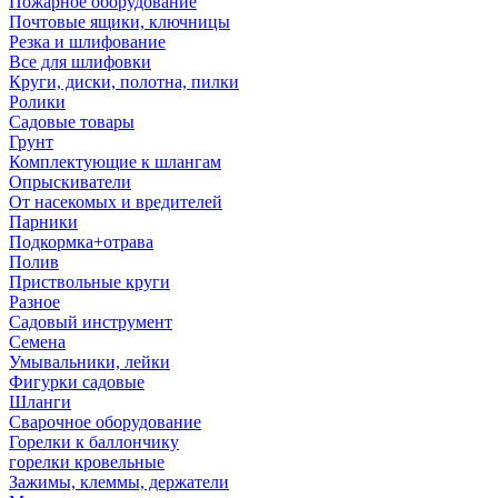
Пожарное оборудование
Почтовые ящики, ключницы
Резка и шлифование
Все для шлифовки
Круги, диски, полотна, пилки
Ролики
Садовые товары
Грунт
Комплектующие к шлангам
Опрыскиватели
От насекомых и вредителей
Парники
Подкормка+отрава
Полив
Приствольные круги
Разное
Садовый инструмент
Семена
Умывальники, лейки
Фигурки садовые
Шланги
Сварочное оборудование
Горелки к баллончику
горелки кровельные
Зажимы, клеммы, держатели