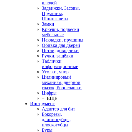
ключей
Задвижки, Засовы,
Пружины,
Шпингалеты
Замки
Крючки, подвески
мебельные
Накладки, прушины
Обивка для дверей
Петли, доводчики
Ручки, защёлки
Таблички
информационные
Уголки, упор
Цилиндровый
механизм, дверной
глазок, бронечашки
Цифры
+ ЕЩЕ
Инструмент
Адаптер для бит
Бокорезы,
длинногубцы,
плоскогубцы
Буры