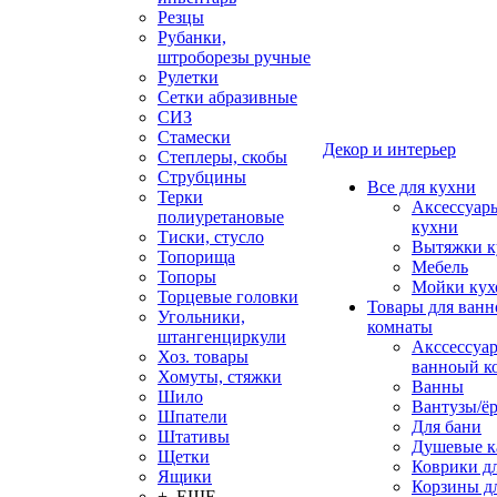
Резцы
Рубанки,
штроборезы ручные
Рулетки
Сетки абразивные
СИЗ
Стамески
Декор и интерьер
Степлеры, скобы
Струбцины
Все для кухни
Терки
Аксессуар
полиуретановые
кухни
Тиски, стусло
Вытяжки к
Топорища
Мебель
Топоры
Мойки кух
Торцевые головки
Товары для ванн
Угольники,
комнаты
штангенциркули
Акссессуа
Хоз. товары
ванноый к
Хомуты, стяжки
Ванны
Шило
Вантузы/ё
Шпатели
Для бани
Штативы
Душевые 
Щетки
Коврики д
Ящики
Корзины дл
+ ЕЩЕ