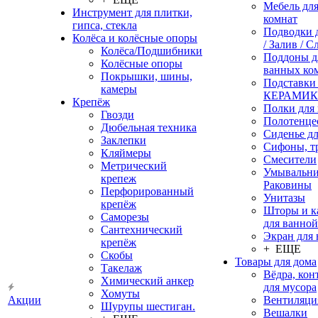
Мебель дл
Инструмент для плитки,
комнат
гипса, стекла
Подводки 
Колёса и колёсные опоры
/ Залив / С
Колёса/Подшибники
Поддоны д
Колёсные опоры
ванных ко
Покрышки, шины,
Подставки
камеры
КЕРАМИ
Крепёж
Полки для
Гвозди
Полотенце
Дюбельная техника
Сиденье дл
Заклепки
Сифоны, т
Кляймеры
Смесители
Метрический
Умывальни
крепеж
Раковины
Перфорированный
Унитазы
крепёж
Шторы и к
Саморезы
для ванной
Сантехнический
Экран для
крепёж
+ ЕЩЕ
Скобы
Товары для дома
Такелаж
Вёдра, ко
Химический анкер
для мусора
Хомуты
Акции
Вентиляци
Шурупы шестиган.
Вешалки