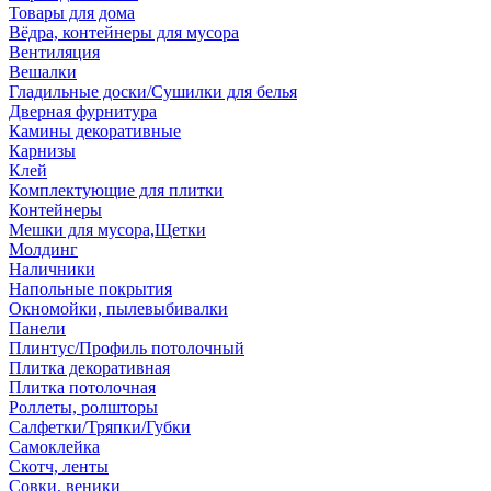
Товары для дома
Вёдра, контейнеры для мусора
Вентиляция
Вешалки
Гладильные доски/Сушилки для белья
Дверная фурнитура
Камины декоративные
Карнизы
Клей
Комплектующие для плитки
Контейнеры
Мешки для мусора,Щетки
Молдинг
Наличники
Напольные покрытия
Окномойки, пылевыбивалки
Панели
Плинтус/Профиль потолочный
Плитка декоративная
Плитка потолочная
Роллеты, ролшторы
Салфетки/Тряпки/Губки
Самоклейка
Скотч, ленты
Совки, веники