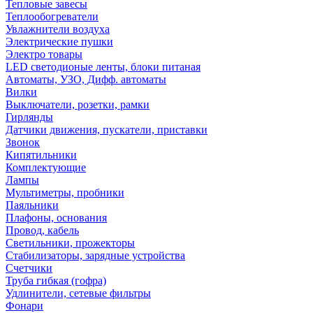
Тепловые завесы
Теплообогреватели
Увлажнители воздуха
Электрические пушки
Электро товары
LED светодионые ленты, блоки питаная
Автоматы, УЗО, Дифф. автоматы
Вилки
Выключатели, розетки, рамки
Гирлянды
Датчики движения, пускатели, приставки
Звонок
Кипятильники
Комплектующие
Лампы
Мультиметры, пробники
Паяльники
Плафоны, основания
Провод, кабель
Светильники, прожекторы
Стабилизаторы, зарядные устройства
Счетчики
Труба гибкая (гофра)
Удлинители, сетевые фильтры
Фонари