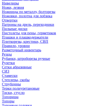
Нивелиры
Ножи, лезвия
Ножницы по металлу, болторезы
Ножовки, полотна для лобзика
Отвертки
Патроны на дрель, переходники
Пильные диски
Пистолеты для пены, герметиков
Плашки и плашкодержатели
Плиткорезы, крестики, СВП
Правило, уровни
Разметочный инвентарь
Резцы
Рубанки, штроборезы ручные
Рулетки
Сетки абразивные
СИЗ
Стамески
Степлеры, скобы
Струбцины
Терки полиуретановые
Тиски, стусло
Топорища
Топоры
Торцевые головки