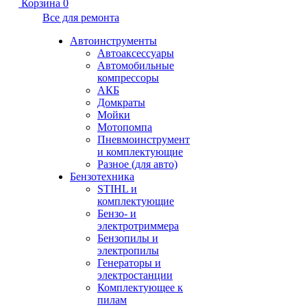
Корзина
0
Все для ремонта
Автоинструменты
Автоаксессуары
Автомобильные
компрессоры
АКБ
Домкраты
Мойки
Мотопомпа
Пневмоинструмент
и комплектующие
Разное (для авто)
Бензотехника
STIHL и
комплектующие
Бензо- и
электротриммера
Бензопилы и
электропилы
Генераторы и
электростанции
Комплектующее к
пилам