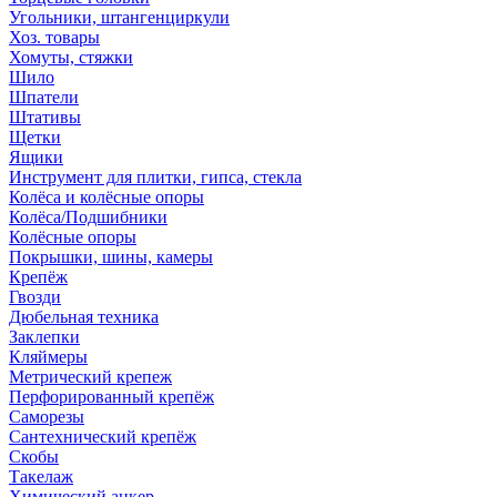
Угольники, штангенциркули
Хоз. товары
Хомуты, стяжки
Шило
Шпатели
Штативы
Щетки
Ящики
Инструмент для плитки, гипса, стекла
Колёса и колёсные опоры
Колёса/Подшибники
Колёсные опоры
Покрышки, шины, камеры
Крепёж
Гвозди
Дюбельная техника
Заклепки
Кляймеры
Метрический крепеж
Перфорированный крепёж
Саморезы
Сантехнический крепёж
Скобы
Такелаж
Химический анкер