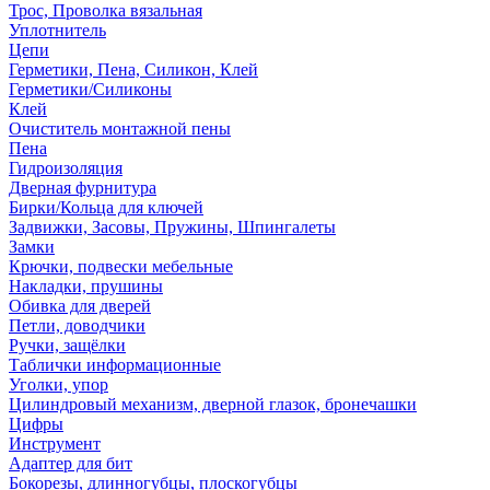
Трос, Проволка вязальная
Уплотнитель
Цепи
Герметики, Пена, Силикон, Клей
Герметики/Силиконы
Клей
Очиститель монтажной пены
Пена
Гидроизоляция
Дверная фурнитура
Бирки/Кольца для ключей
Задвижки, Засовы, Пружины, Шпингалеты
Замки
Крючки, подвески мебельные
Накладки, прушины
Обивка для дверей
Петли, доводчики
Ручки, защёлки
Таблички информационные
Уголки, упор
Цилиндровый механизм, дверной глазок, бронечашки
Цифры
Инструмент
Адаптер для бит
Бокорезы, длинногубцы, плоскогубцы