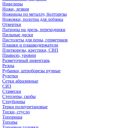
Нивелиры
Ножи, лезвия
Ножницы по металлу, болторезы
Ножовки, полотна для лобзика
Отвертки
Патроны на дрель, переходники
Пильные диски
Пистолеты для пены, герметиков
Плашки и плашкодержатели
Плиткорезы, крестики, СВП
Правило, уровни
Разметочный инвентарь
Резцы
Рубанки, штроборезы ручные
Рулетки
Сетки абразивные
СИЗ
Стамески
Степлеры, скобы
Струбцины
Терки полиуретановые
Тиски, стусло
Топорища
Топоры
Торцевые головки