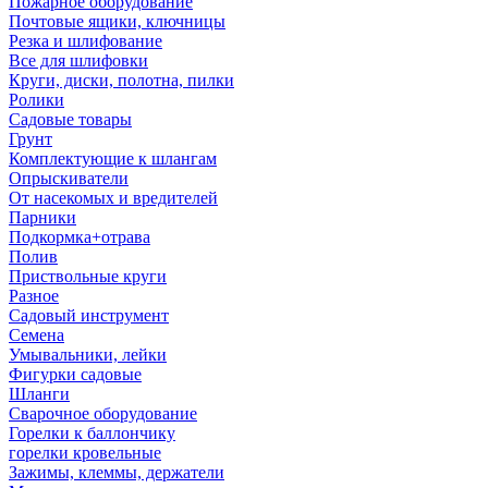
Пожарное оборудование
Почтовые ящики, ключницы
Резка и шлифование
Все для шлифовки
Круги, диски, полотна, пилки
Ролики
Садовые товары
Грунт
Комплектующие к шлангам
Опрыскиватели
От насекомых и вредителей
Парники
Подкормка+отрава
Полив
Приствольные круги
Разное
Садовый инструмент
Семена
Умывальники, лейки
Фигурки садовые
Шланги
Сварочное оборудование
Горелки к баллончику
горелки кровельные
Зажимы, клеммы, держатели