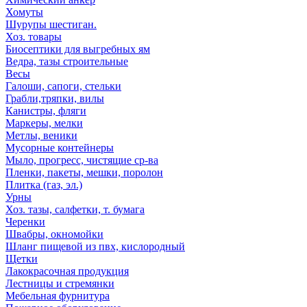
Хомуты
Шурупы шестиган.
Хоз. товары
Биосептики для выгребных ям
Ведра, тазы строительные
Весы
Галоши, сапоги, стельки
Грабли,тряпки, вилы
Канистры, фляги
Маркеры, мелки
Метлы, веники
Мусорные контейнеры
Мыло, прогресс, чистящие ср-ва
Пленки, пакеты, мешки, поролон
Плитка (газ, эл.)
Урны
Хоз. тазы, салфетки, т. бумага
Черенки
Швабры, окномойки
Шланг пищевой из пвх, кислородный
Щетки
Лакокрасочная продукция
Лестницы и стремянки
Мебельная фурнитура