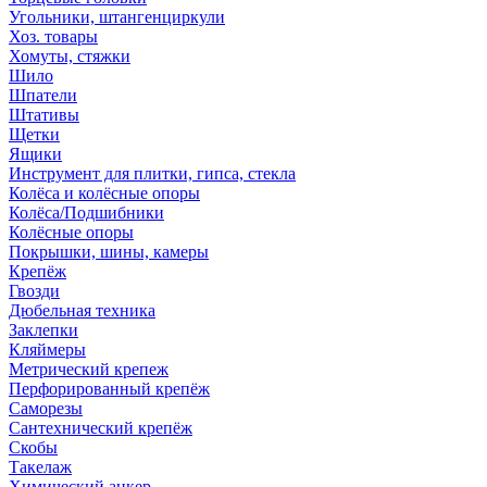
Угольники, штангенциркули
Хоз. товары
Хомуты, стяжки
Шило
Шпатели
Штативы
Щетки
Ящики
Инструмент для плитки, гипса, стекла
Колёса и колёсные опоры
Колёса/Подшибники
Колёсные опоры
Покрышки, шины, камеры
Крепёж
Гвозди
Дюбельная техника
Заклепки
Кляймеры
Метрический крепеж
Перфорированный крепёж
Саморезы
Сантехнический крепёж
Скобы
Такелаж
Химический анкер