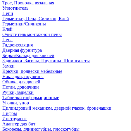
Трос, Проволка вязальная
Уплотнитель
Цепи
Герметики, Пена, Силикон, Клей
Герметики/Силиконы
Клей
Очиститель монтажной пены
Пена
Гидроизоляция
Дверная фурнитура
Бирки/Кольца для ключей
Задвижки, Засовы, Пружины, Шпингалеты
Замки
Крючки, подвески мебельные
Накладки, прушины
Обивка для дверей
Петли, доводчики
Ручки, защёлки
Таблички информационные
Уголки, упор
Цилиндровый механизм, дверной глазок, бронечашки
Цифры
Инструмент
Адаптер для бит
Бокорезы, длинногубцы, плоскогубцы