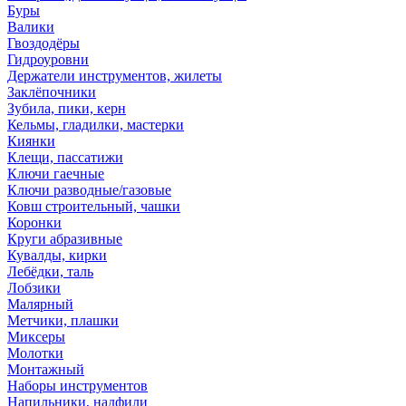
Буры
Валики
Гвоздодёры
Гидроуровни
Держатели инструментов, жилеты
Заклёпочники
Зубила, пики, керн
Кельмы, гладилки, мастерки
Киянки
Клещи, пассатижи
Ключи гаечные
Ключи разводные/газовые
Ковш строительный, чашки
Коронки
Круги абразивные
Кувалды, кирки
Лебёдки, таль
Лобзики
Малярный
Метчики, плашки
Миксеры
Молотки
Монтажный
Наборы инструментов
Напильники, надфили