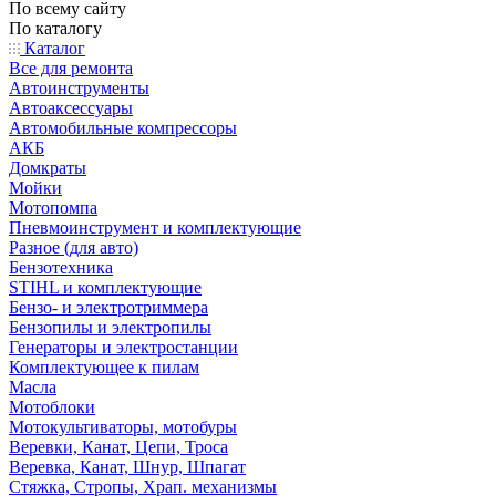
По всему сайту
По каталогу
Каталог
Все для ремонта
Автоинструменты
Автоаксессуары
Автомобильные компрессоры
АКБ
Домкраты
Мойки
Мотопомпа
Пневмоинструмент и комплектующие
Разное (для авто)
Бензотехника
STIHL и комплектующие
Бензо- и электротриммера
Бензопилы и электропилы
Генераторы и электростанции
Комплектующее к пилам
Масла
Мотоблоки
Мотокультиваторы, мотобуры
Веревки, Канат, Цепи, Троса
Веревка, Канат, Шнур, Шпагат
Стяжка, Стропы, Храп. механизмы