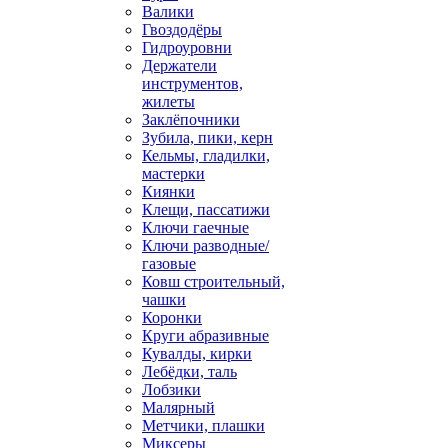
Валики
Гвоздодёры
Гидроуровни
Держатели
инструментов,
жилеты
Заклёпочники
Зубила, пики, керн
Кельмы, гладилки,
мастерки
Киянки
Клещи, пассатижи
Ключи гаечные
Ключи разводные/
газовые
Ковш строительный,
чашки
Коронки
Круги абразивные
Кувалды, кирки
Лебёдки, таль
Лобзики
Малярный
Метчики, плашки
Миксеры