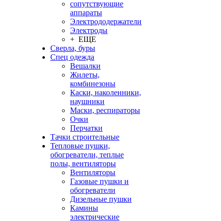
сопутствующие
аппараты
Электрододержатели
Электроды
+ ЕЩЕ
Сверла, буры
Спец одежда
Вешалки
Жилеты,
комбинезоны
Каски, наколенники,
наушники
Маски, респираторы
Очки
Перчатки
Тачки строительные
Тепловые пушки,
обогреватели, теплые
полы, вентиляторы
Вентиляторы
Газовые пушки и
обогреватели
Дизельные пушки
Камины
электрические