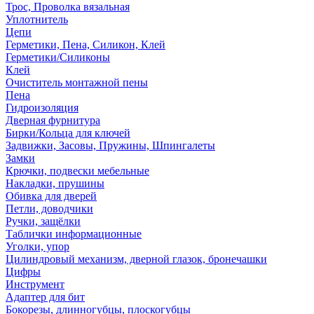
Трос, Проволка вязальная
Уплотнитель
Цепи
Герметики, Пена, Силикон, Клей
Герметики/Силиконы
Клей
Очиститель монтажной пены
Пена
Гидроизоляция
Дверная фурнитура
Бирки/Кольца для ключей
Задвижки, Засовы, Пружины, Шпингалеты
Замки
Крючки, подвески мебельные
Накладки, прушины
Обивка для дверей
Петли, доводчики
Ручки, защёлки
Таблички информационные
Уголки, упор
Цилиндровый механизм, дверной глазок, бронечашки
Цифры
Инструмент
Адаптер для бит
Бокорезы, длинногубцы, плоскогубцы