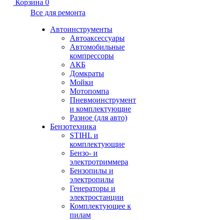
Корзина
0
Все для ремонта
Автоинструменты
Автоаксессуары
Автомобильные
компрессоры
АКБ
Домкраты
Мойки
Мотопомпа
Пневмоинструмент
и комплектующие
Разное (для авто)
Бензотехника
STIHL и
комплектующие
Бензо- и
электротриммера
Бензопилы и
электропилы
Генераторы и
электростанции
Комплектующее к
пилам