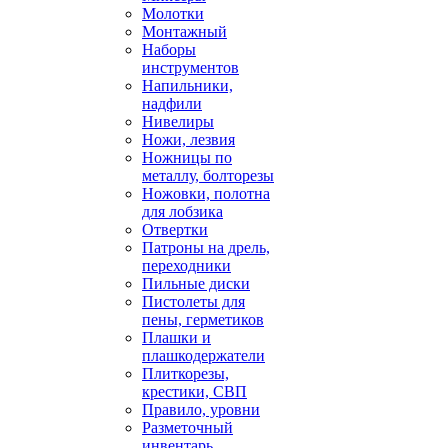
Молотки
Монтажный
Наборы
инструментов
Напильники,
надфили
Нивелиры
Ножи, лезвия
Ножницы по
металлу, болторезы
Ножовки, полотна
для лобзика
Отвертки
Патроны на дрель,
переходники
Пильные диски
Пистолеты для
пены, герметиков
Плашки и
плашкодержатели
Плиткорезы,
крестики, СВП
Правило, уровни
Разметочный
инвентарь