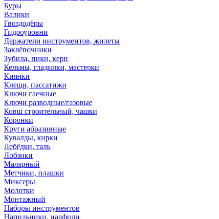
Буры
Валики
Гвоздодёры
Гидроуровни
Держатели инструментов, жилеты
Заклёпочники
Зубила, пики, керн
Кельмы, гладилки, мастерки
Киянки
Клещи, пассатижи
Ключи гаечные
Ключи разводные/газовые
Ковш строительный, чашки
Коронки
Круги абразивные
Кувалды, кирки
Лебёдки, таль
Лобзики
Малярный
Метчики, плашки
Миксеры
Молотки
Монтажный
Наборы инструментов
Напильники, надфили