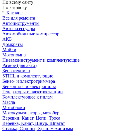
По всему сайту
По каталогу
Каталог
Все для ремонта
Автоинструменты
Автоаксессуары
Автомобильные компрессоры
АКБ
Домкраты
Мойки
Мотопомпа
Пневмоинструмент и комплектующие
Разное (для авто)
Бензотехника
STIHL и комплектующие
Бензо- и электротриммера
Бензопилы и электропилы
Генераторы и электростанции
Комплектующее к пилам
Масла
Мотоблоки
Мотокультиваторы, мотобуры
Веревки, Канат, Цепи, Троса
Веревка, Канат, Шнур, Шпагат
Стяжка, Стропы, Храп. механизмы