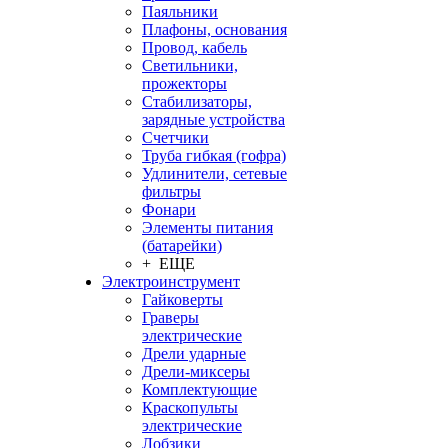
Паяльники
Плафоны, основания
Провод, кабель
Светильники,
прожекторы
Стабилизаторы,
зарядные устройства
Счетчики
Труба гибкая (гофра)
Удлинители, сетевые
фильтры
Фонари
Элементы питания
(батарейки)
+ ЕЩЕ
Электроинструмент
Гайковерты
Граверы
электрические
Дрели ударные
Дрели-миксеры
Комплектующие
Краскопульты
электрические
Лобзики