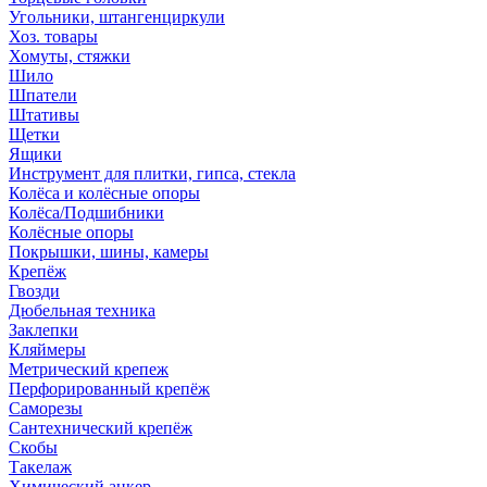
Угольники, штангенциркули
Хоз. товары
Хомуты, стяжки
Шило
Шпатели
Штативы
Щетки
Ящики
Инструмент для плитки, гипса, стекла
Колёса и колёсные опоры
Колёса/Подшибники
Колёсные опоры
Покрышки, шины, камеры
Крепёж
Гвозди
Дюбельная техника
Заклепки
Кляймеры
Метрический крепеж
Перфорированный крепёж
Саморезы
Сантехнический крепёж
Скобы
Такелаж
Химический анкер