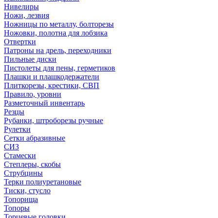
Нивелиры
Ножи, лезвия
Ножницы по металлу, болторезы
Ножовки, полотна для лобзика
Отвертки
Патроны на дрель, переходники
Пильные диски
Пистолеты для пены, герметиков
Плашки и плашкодержатели
Плиткорезы, крестики, СВП
Правило, уровни
Разметочный инвентарь
Резцы
Рубанки, штроборезы ручные
Рулетки
Сетки абразивные
СИЗ
Стамески
Степлеры, скобы
Струбцины
Терки полиуретановые
Тиски, стусло
Топорища
Топоры
Торцевые головки