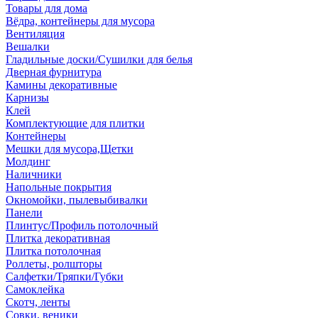
Товары для дома
Вёдра, контейнеры для мусора
Вентиляция
Вешалки
Гладильные доски/Сушилки для белья
Дверная фурнитура
Камины декоративные
Карнизы
Клей
Комплектующие для плитки
Контейнеры
Мешки для мусора,Щетки
Молдинг
Наличники
Напольные покрытия
Окномойки, пылевыбивалки
Панели
Плинтус/Профиль потолочный
Плитка декоративная
Плитка потолочная
Роллеты, ролшторы
Салфетки/Тряпки/Губки
Самоклейка
Скотч, ленты
Совки, веники