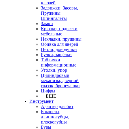
ключей
Задвижки, Засовы,
Пружины,
Шпингалеты
Замки
Крючки, подвески
мебельные
Накладки, прушины
Обивка для дверей
Петли, доводчики
Ручки, защёлки
Таблички
информационные
Уголки, упор
Цилиндровый
механизм, дверной
глазок, бронечашки
Цифры
+ ЕЩЕ
Инструмент
Адаптер для бит
Бокорезы,
длинногубцы,
плоскогубцы
Буры