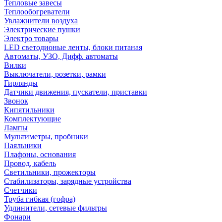
Тепловые завесы
Теплообогреватели
Увлажнители воздуха
Электрические пушки
Электро товары
LED светодионые ленты, блоки питаная
Автоматы, УЗО, Дифф. автоматы
Вилки
Выключатели, розетки, рамки
Гирлянды
Датчики движения, пускатели, приставки
Звонок
Кипятильники
Комплектующие
Лампы
Мультиметры, пробники
Паяльники
Плафоны, основания
Провод, кабель
Светильники, прожекторы
Стабилизаторы, зарядные устройства
Счетчики
Труба гибкая (гофра)
Удлинители, сетевые фильтры
Фонари