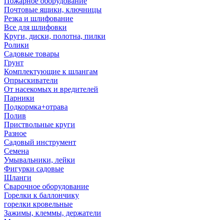
Пожарное оборудование
Почтовые ящики, ключницы
Резка и шлифование
Все для шлифовки
Круги, диски, полотна, пилки
Ролики
Садовые товары
Грунт
Комплектующие к шлангам
Опрыскиватели
От насекомых и вредителей
Парники
Подкормка+отрава
Полив
Приствольные круги
Разное
Садовый инструмент
Семена
Умывальники, лейки
Фигурки садовые
Шланги
Сварочное оборудование
Горелки к баллончику
горелки кровельные
Зажимы, клеммы, держатели