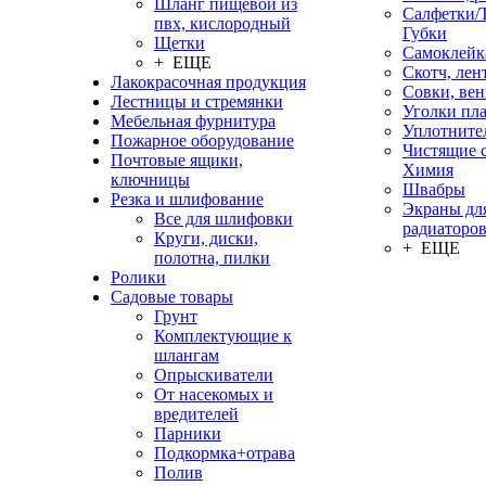
Шланг пищевой из
Салфетки/
пвх, кислородный
Губки
Щетки
Самоклейк
+ ЕЩЕ
Скотч, лен
Лакокрасочная продукция
Совки, ве
Лестницы и стремянки
Уголки пл
Мебельная фурнитура
Уплотните
Пожарное оборудование
Чистящие с
Почтовые ящики,
Химия
ключницы
Швабры
Резка и шлифование
Экраны дл
Все для шлифовки
радиаторо
Круги, диски,
+ ЕЩЕ
полотна, пилки
Ролики
Садовые товары
Грунт
Комплектующие к
шлангам
Опрыскиватели
От насекомых и
вредителей
Парники
Подкормка+отрава
Полив