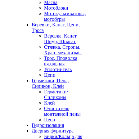
Масла
Мотоблоки
Мотокультиваторы,
мотобуры
Веревки, Канат, Цепи,
Троса
Веревка, Канат,
Шнур, Шпагат
Стяжка, Стропы,
Храп. механизмы
Трос, Проволка
вязальная
Уплотнитель
Цепи
Герметики, Пена,
Силикон, Клей
Герметики/
Силиконы
Клей
Очиститель
монтажной пены
Пена
Гидроизоляция
Дверная фурнитура
Бирки/Кольца для