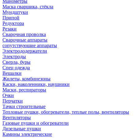
Манометры
Маска сварщика, стёкла
Мундштуки
Припой
Редуктора
Резаки
Сварочная проволка
Сварочные аппараты
сопутствующие аппараты
Электрододержатели
Электроды
Сверла, буры
Спец одежда
Вешалки
Жилеты, комбинезоны
Каски, наколенники, наушники
Маски, респираторы
Очки
Перчатки
Тачки строительные
Тепловые пушки, обогреватели, теплые полы, вентиляторы
Вентиляторы
Газовые пушки и обогреватели
Дизельные пушки
Камины электрические