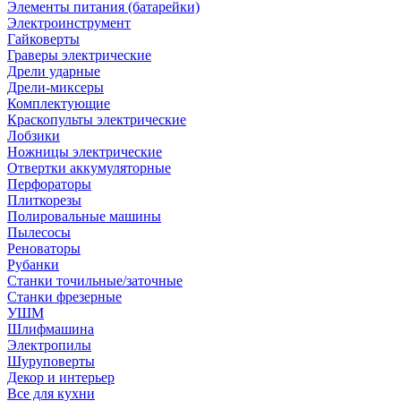
Элементы питания (батарейки)
Электроинструмент
Гайковерты
Граверы электрические
Дрели ударные
Дрели-миксеры
Комплектующие
Краскопульты электрические
Лобзики
Ножницы электрические
Отвертки аккумуляторные
Перфораторы
Плиткорезы
Полировальные машины
Пылесосы
Реноваторы
Рубанки
Станки точильные/заточные
Станки фрезерные
УШМ
Шлифмашина
Электропилы
Шуруповерты
Декор и интерьер
Все для кухни