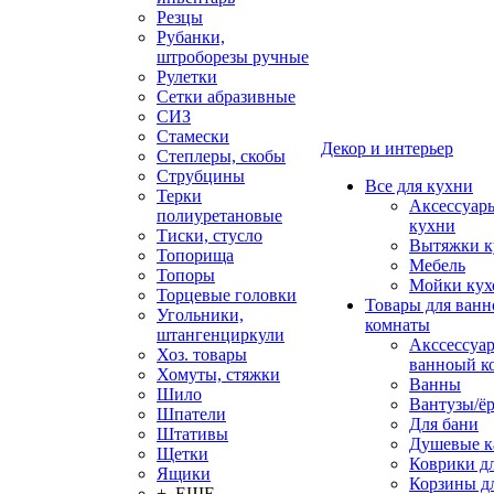
Резцы
Рубанки,
штроборезы ручные
Рулетки
Сетки абразивные
СИЗ
Стамески
Декор и интерьер
Степлеры, скобы
Струбцины
Все для кухни
Терки
Аксессуар
полиуретановые
кухни
Тиски, стусло
Вытяжки к
Топорища
Мебель
Топоры
Мойки кух
Торцевые головки
Товары для ванн
Угольники,
комнаты
штангенциркули
Акссессуа
Хоз. товары
ванноый к
Хомуты, стяжки
Ванны
Шило
Вантузы/ё
Шпатели
Для бани
Штативы
Душевые 
Щетки
Коврики д
Ящики
Корзины дл
+ ЕЩЕ