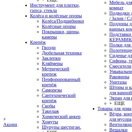
Мебель дл
Инструмент для плитки,
комнат
гипса, стекла
Подводки 
Колёса и колёсные опоры
/ Залив / С
Колёса/Подшибники
Поддоны д
Колёсные опоры
ванных ко
Покрышки, шины,
Подставки
камеры
КЕРАМИ
Крепёж
Полки для
Гвозди
Полотенце
Дюбельная техника
Сиденье дл
Заклепки
Сифоны, т
Кляймеры
Смесители
Метрический
Умывальни
крепеж
Раковины
Перфорированный
Унитазы
крепёж
Шторы и к
Саморезы
для ванной
Сантехнический
Экран для
крепёж
+ ЕЩЕ
Скобы
Товары для дома
Такелаж
Вёдра, ко
Химический анкер
для мусора
Хомуты
Акции
Вентиляци
Шурупы шестиган.
Вешалки