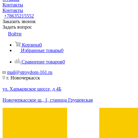
Контакты
Контакты
+78635215552
Заказать звонок
Задать вопрос
Войти
Корзина
0
Избранные товары
0
Сравнение товаров
0
mail@stroydom-161.ru
г. Новочеркасск
ул. Харьковское шоссе, д 4Б
Новочеркасское ш., 1, станица Грушевская