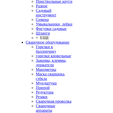
Приствольные круги
Разное
Садовый
инструмент
Семена
Умывальники, лейки
Фигурки садовые
Шланги
+ ЕЩЕ
Сварочное оборудование
Горелки к
баллончику
горелки кровельные
Зажимы, клеммы,
держатели
Манометры
Маска сварщика,
стёкла
Мундштуки
Припой
Редуктора
Резаки
Сварочная проволка
Сварочные
аппараты