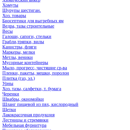
Хомуты
Шурупы шестиган.
Хоз. товары
Биосептики для выгребных ям
Ведра, тазы строительные
Весы
Галоши, сапоги, стельки
Грабли,тряпки, вилы
Канистры, фляги
Маркеры, мелки
Метлы, веники
Мусорные контейнеры
Мыло, прогресс, чистящие ср-ва
Пленки, пакеты, мешки, поролон
Плитка (газ, эл.)
Урны
Хоз. тазы, салфетки, т. бумага
Черенки
Швабры, окномойки
Шланг пищевой из пвх, кислородный
Щетки
Лакокрасочная продукция
Лестницы и стремянки
Мебельная фурнитура