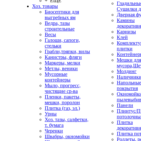
+ ЕЩЕ
Гладильные
Хоз. товары
Сушилки д
Биосептики для
Дверная ф
выгребных ям
Камины
Ведра, тазы
декоратив
строительные
Карнизы
Весы
Клей
Галоши, сапоги,
Комплекту
стельки
плитки
Грабли,тряпки, вилы
Контейнер
Канистры, фляги
Мешки для
Маркеры, мелки
мусора,Ще
Метлы, веники
Молдинг
Мусорные
Наличник
контейнеры
Напольны
Мыло, прогресс,
покрытия
чистящие ср-ва
Окномойки
Пленки, пакеты,
пылевыбив
мешки, поролон
Панели
Плитка (газ, эл.)
Плинтус/П
Урны
потолочны
Хоз. тазы, салфетки,
Плитка
т. бумага
декоративн
Черенки
Плитка по
Швабры, окномойки
Роллеты, 