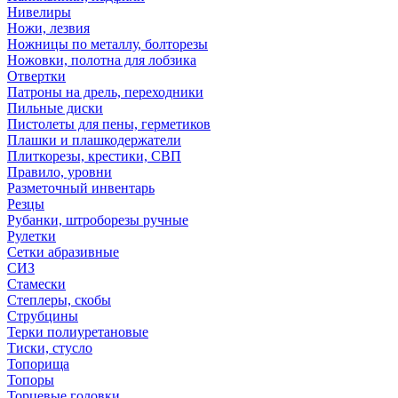
Нивелиры
Ножи, лезвия
Ножницы по металлу, болторезы
Ножовки, полотна для лобзика
Отвертки
Патроны на дрель, переходники
Пильные диски
Пистолеты для пены, герметиков
Плашки и плашкодержатели
Плиткорезы, крестики, СВП
Правило, уровни
Разметочный инвентарь
Резцы
Рубанки, штроборезы ручные
Рулетки
Сетки абразивные
СИЗ
Стамески
Степлеры, скобы
Струбцины
Терки полиуретановые
Тиски, стусло
Топорища
Топоры
Торцевые головки