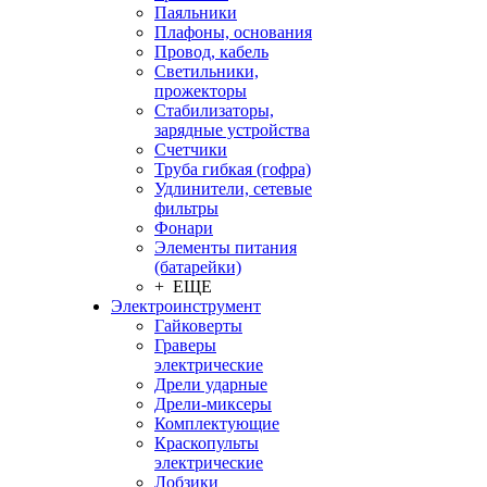
Паяльники
Плафоны, основания
Провод, кабель
Светильники,
прожекторы
Стабилизаторы,
зарядные устройства
Счетчики
Труба гибкая (гофра)
Удлинители, сетевые
фильтры
Фонари
Элементы питания
(батарейки)
+ ЕЩЕ
Электроинструмент
Гайковерты
Граверы
электрические
Дрели ударные
Дрели-миксеры
Комплектующие
Краскопульты
электрические
Лобзики