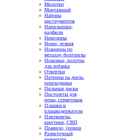
Молотки
Монтажный
Наборы
инструментов
Напильники,
надфили
Нивелиры
Ножи, лезвия
Ножницы по
металлу, болторезы
Ножовки, полотна
для лобзика
Отвертки
Патроны на дрель,
переходники
Пильные диски
Пистолеты для
пены, герметиков
Плашки и
плашкодержатели
Плиткорезы,
крестики, СВП
Правило, уровни
Разметочный
инвентарь