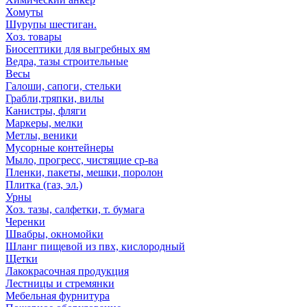
Хомуты
Шурупы шестиган.
Хоз. товары
Биосептики для выгребных ям
Ведра, тазы строительные
Весы
Галоши, сапоги, стельки
Грабли,тряпки, вилы
Канистры, фляги
Маркеры, мелки
Метлы, веники
Мусорные контейнеры
Мыло, прогресс, чистящие ср-ва
Пленки, пакеты, мешки, поролон
Плитка (газ, эл.)
Урны
Хоз. тазы, салфетки, т. бумага
Черенки
Швабры, окномойки
Шланг пищевой из пвх, кислородный
Щетки
Лакокрасочная продукция
Лестницы и стремянки
Мебельная фурнитура