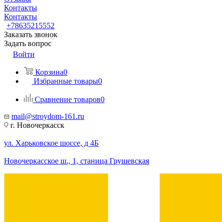
Контакты
Контакты
+78635215552
Заказать звонок
Задать вопрос
Войти
Корзина
0
Избранные товары
0
Сравнение товаров
0
mail@stroydom-161.ru
г. Новочеркасск
ул. Харьковское шоссе, д 4Б
Новочеркасское ш., 1, станица Грушевская