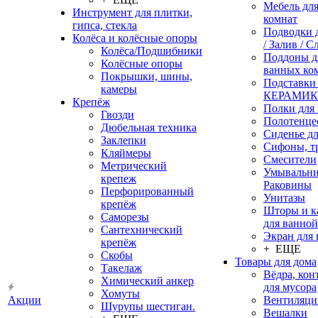
Мебель дл
Инструмент для плитки,
комнат
гипса, стекла
Подводки 
Колёса и колёсные опоры
/ Залив / С
Колёса/Подшибники
Поддоны д
Колёсные опоры
ванных ко
Покрышки, шины,
Подставки
камеры
КЕРАМИ
Крепёж
Полки для
Гвозди
Полотенце
Дюбельная техника
Сиденье дл
Заклепки
Сифоны, т
Кляймеры
Смесители
Метрический
Умывальни
крепеж
Раковины
Перфорированный
Унитазы
крепёж
Шторы и к
Саморезы
для ванной
Сантехнический
Экран для
крепёж
+ ЕЩЕ
Скобы
Товары для дома
Такелаж
Вёдра, ко
Химический анкер
для мусора
Хомуты
Акции
Вентиляци
Шурупы шестиган.
Вешалки