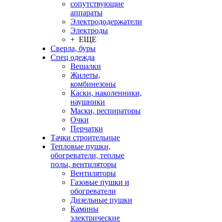
сопутствующие
аппараты
Электрододержатели
Электроды
+ ЕЩЕ
Сверла, буры
Спец одежда
Вешалки
Жилеты,
комбинезоны
Каски, наколенники,
наушники
Маски, респираторы
Очки
Перчатки
Тачки строительные
Тепловые пушки,
обогреватели, теплые
полы, вентиляторы
Вентиляторы
Газовые пушки и
обогреватели
Дизельные пушки
Камины
электрические