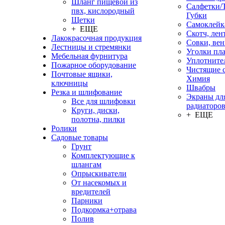
Шланг пищевой из
Салфетки/
пвх, кислородный
Губки
Щетки
Самоклейк
+ ЕЩЕ
Скотч, лен
Лакокрасочная продукция
Совки, ве
Лестницы и стремянки
Уголки пл
Мебельная фурнитура
Уплотните
Пожарное оборудование
Чистящие с
Почтовые ящики,
Химия
ключницы
Швабры
Резка и шлифование
Экраны дл
Все для шлифовки
радиаторо
Круги, диски,
+ ЕЩЕ
полотна, пилки
Ролики
Садовые товары
Грунт
Комплектующие к
шлангам
Опрыскиватели
От насекомых и
вредителей
Парники
Подкормка+отрава
Полив