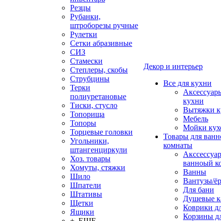
Резцы
Рубанки,
штроборезы ручные
Рулетки
Сетки абразивные
СИЗ
Стамески
Декор и интерьер
Степлеры, скобы
Струбцины
Все для кухни
Терки
Аксессуар
полиуретановые
кухни
Тиски, стусло
Вытяжки к
Топорища
Мебель
Топоры
Мойки кух
Торцевые головки
Товары для ванн
Угольники,
комнаты
штангенциркули
Акссессуа
Хоз. товары
ванноый к
Хомуты, стяжки
Ванны
Шило
Вантузы/ё
Шпатели
Для бани
Штативы
Душевые 
Щетки
Коврики д
Ящики
Корзины дл
+ ЕЩЕ