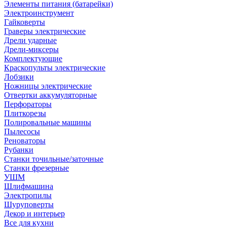
Элементы питания (батарейки)
Электроинструмент
Гайковерты
Граверы электрические
Дрели ударные
Дрели-миксеры
Комплектующие
Краскопульты электрические
Лобзики
Ножницы электрические
Отвертки аккумуляторные
Перфораторы
Плиткорезы
Полировальные машины
Пылесосы
Реноваторы
Рубанки
Станки точильные/заточные
Станки фрезерные
УШМ
Шлифмашина
Электропилы
Шуруповерты
Декор и интерьер
Все для кухни