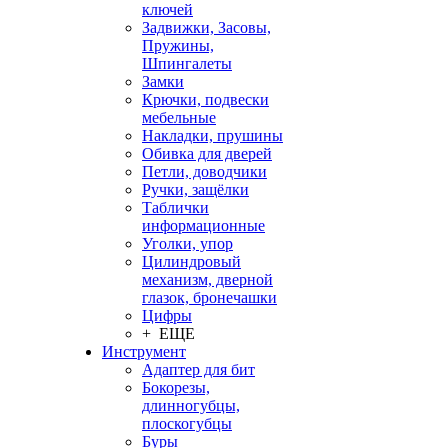
ключей
Задвижки, Засовы,
Пружины,
Шпингалеты
Замки
Крючки, подвески
мебельные
Накладки, прушины
Обивка для дверей
Петли, доводчики
Ручки, защёлки
Таблички
информационные
Уголки, упор
Цилиндровый
механизм, дверной
глазок, бронечашки
Цифры
+ ЕЩЕ
Инструмент
Адаптер для бит
Бокорезы,
длинногубцы,
плоскогубцы
Буры