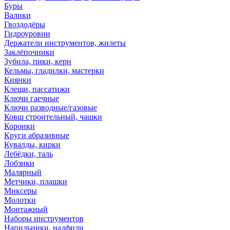
Буры
Валики
Гвоздодёры
Гидроуровни
Держатели инструментов, жилеты
Заклёпочники
Зубила, пики, керн
Кельмы, гладилки, мастерки
Киянки
Клещи, пассатижи
Ключи гаечные
Ключи разводные/газовые
Ковш строительный, чашки
Коронки
Круги абразивные
Кувалды, кирки
Лебёдки, таль
Лобзики
Малярный
Метчики, плашки
Миксеры
Молотки
Монтажный
Наборы инструментов
Напильники, надфили