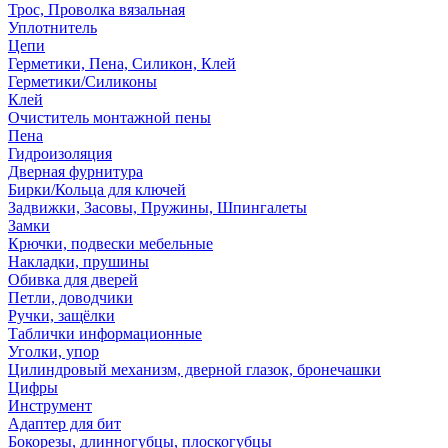
Трос, Проволка вязальная
Уплотнитель
Цепи
Герметики, Пена, Силикон, Клей
Герметики/Силиконы
Клей
Очиститель монтажной пены
Пена
Гидроизоляция
Дверная фурнитура
Бирки/Кольца для ключей
Задвижки, Засовы, Пружины, Шпингалеты
Замки
Крючки, подвески мебельные
Накладки, прушины
Обивка для дверей
Петли, доводчики
Ручки, защёлки
Таблички информационные
Уголки, упор
Цилиндровый механизм, дверной глазок, бронечашки
Цифры
Инструмент
Адаптер для бит
Бокорезы, длинногубцы, плоскогубцы