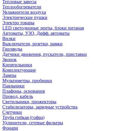
Тепловые завесы
Теплообогреватели
Увлажнители воздуха
Электрические пушки
Электро товары
LED светодионые ленты, блоки питаная
Автоматы, УЗО, Дифф. автоматы
Вилки
Выключатели, розетки, рамки
Гирлянды
Датчики движения, пускатели, приставки
Звонок
Кипятильники
Комплектующие
Лампы
Мультиметры, пробники
Паяльники
Плафоны, основания
Провод, кабель
Светильники, прожекторы
Стабилизаторы, зарядные устройства
Счетчики
Труба гибкая (гофра)
Удлинители, сетевые фильтры
Фонари