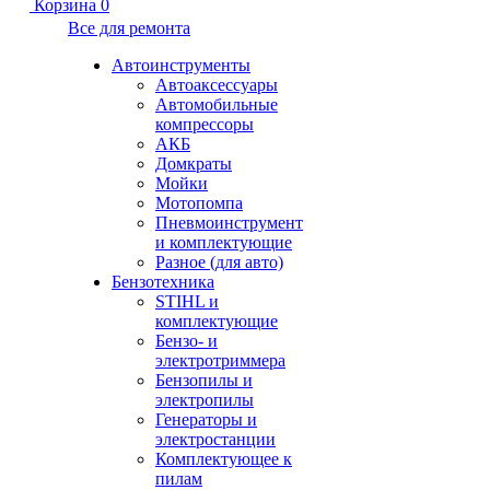
Корзина
0
Все для ремонта
Автоинструменты
Автоаксессуары
Автомобильные
компрессоры
АКБ
Домкраты
Мойки
Мотопомпа
Пневмоинструмент
и комплектующие
Разное (для авто)
Бензотехника
STIHL и
комплектующие
Бензо- и
электротриммера
Бензопилы и
электропилы
Генераторы и
электростанции
Комплектующее к
пилам