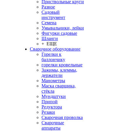
Приствольные круги
Разное
Садовый
инструмент
Семена
Умывальники, лейки
Фигурки садовые
Шланги
+ ЕЩЕ
Сварочное оборудование
Горелки к
баллончику
горелки кровельные
Зажимы, клеммы,
держатели
Манометры
Маска сварщика,
стёкла
Мундштуки
Припой
Редуктора
Резаки
Сварочная проволка
Сварочные
аппараты