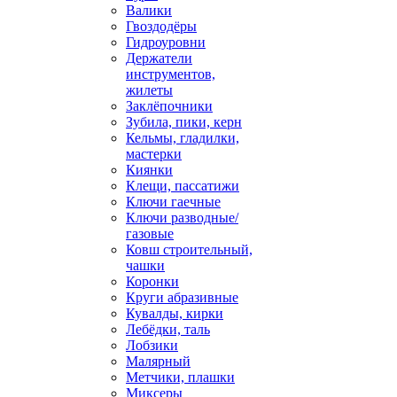
Валики
Гвоздодёры
Гидроуровни
Держатели
инструментов,
жилеты
Заклёпочники
Зубила, пики, керн
Кельмы, гладилки,
мастерки
Киянки
Клещи, пассатижи
Ключи гаечные
Ключи разводные/
газовые
Ковш строительный,
чашки
Коронки
Круги абразивные
Кувалды, кирки
Лебёдки, таль
Лобзики
Малярный
Метчики, плашки
Миксеры