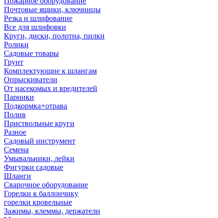
Пожарное оборудование
Почтовые ящики, ключницы
Резка и шлифование
Все для шлифовки
Круги, диски, полотна, пилки
Ролики
Садовые товары
Грунт
Комплектующие к шлангам
Опрыскиватели
От насекомых и вредителей
Парники
Подкормка+отрава
Полив
Приствольные круги
Разное
Садовый инструмент
Семена
Умывальники, лейки
Фигурки садовые
Шланги
Сварочное оборудование
Горелки к баллончику
горелки кровельные
Зажимы, клеммы, держатели