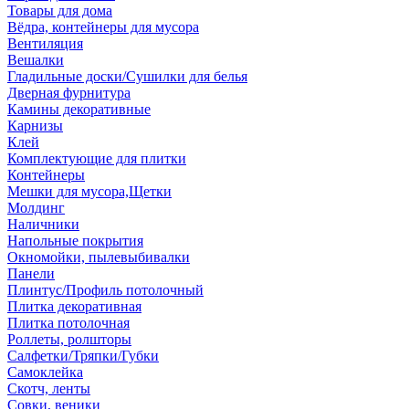
Товары для дома
Вёдра, контейнеры для мусора
Вентиляция
Вешалки
Гладильные доски/Сушилки для белья
Дверная фурнитура
Камины декоративные
Карнизы
Клей
Комплектующие для плитки
Контейнеры
Мешки для мусора,Щетки
Молдинг
Наличники
Напольные покрытия
Окномойки, пылевыбивалки
Панели
Плинтус/Профиль потолочный
Плитка декоративная
Плитка потолочная
Роллеты, ролшторы
Салфетки/Тряпки/Губки
Самоклейка
Скотч, ленты
Совки, веники