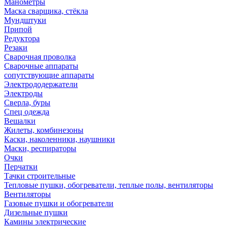
Манометры
Маска сварщика, стёкла
Мундштуки
Припой
Редуктора
Резаки
Сварочная проволка
Сварочные аппараты
сопутствующие аппараты
Электрододержатели
Электроды
Сверла, буры
Спец одежда
Вешалки
Жилеты, комбинезоны
Каски, наколенники, наушники
Маски, респираторы
Очки
Перчатки
Тачки строительные
Тепловые пушки, обогреватели, теплые полы, вентиляторы
Вентиляторы
Газовые пушки и обогреватели
Дизельные пушки
Камины электрические