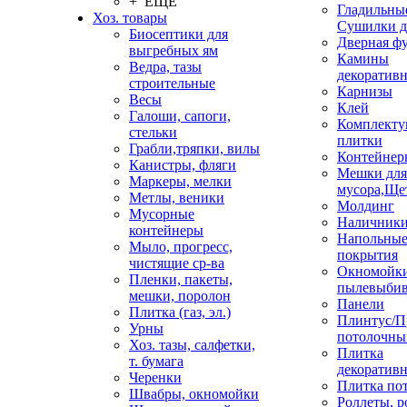
+ ЕЩЕ
Гладильные
Хоз. товары
Сушилки д
Биосептики для
Дверная ф
выгребных ям
Камины
Ведра, тазы
декоратив
строительные
Карнизы
Весы
Клей
Галоши, сапоги,
Комплекту
стельки
плитки
Грабли,тряпки, вилы
Контейнер
Канистры, фляги
Мешки для
Маркеры, мелки
мусора,Ще
Метлы, веники
Молдинг
Мусорные
Наличник
контейнеры
Напольны
Мыло, прогресс,
покрытия
чистящие ср-ва
Окномойки
Пленки, пакеты,
пылевыбив
мешки, поролон
Панели
Плитка (газ, эл.)
Плинтус/П
Урны
потолочны
Хоз. тазы, салфетки,
Плитка
т. бумага
декоративн
Черенки
Плитка по
Швабры, окномойки
Роллеты, 