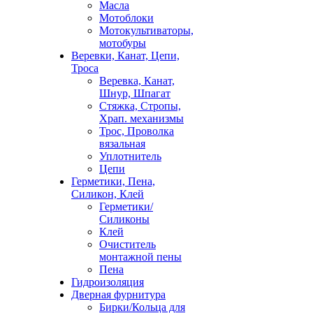
Масла
Мотоблоки
Мотокультиваторы,
мотобуры
Веревки, Канат, Цепи,
Троса
Веревка, Канат,
Шнур, Шпагат
Стяжка, Стропы,
Храп. механизмы
Трос, Проволка
вязальная
Уплотнитель
Цепи
Герметики, Пена,
Силикон, Клей
Герметики/
Силиконы
Клей
Очиститель
монтажной пены
Пена
Гидроизоляция
Дверная фурнитура
Бирки/Кольца для