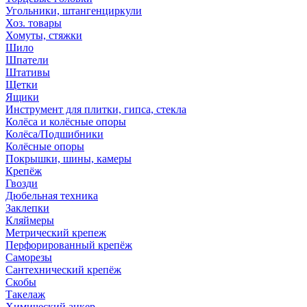
Угольники, штангенциркули
Хоз. товары
Хомуты, стяжки
Шило
Шпатели
Штативы
Щетки
Ящики
Инструмент для плитки, гипса, стекла
Колёса и колёсные опоры
Колёса/Подшибники
Колёсные опоры
Покрышки, шины, камеры
Крепёж
Гвозди
Дюбельная техника
Заклепки
Кляймеры
Метрический крепеж
Перфорированный крепёж
Саморезы
Сантехнический крепёж
Скобы
Такелаж
Химический анкер