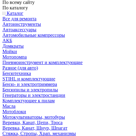
По всему сайту
По каталогу
Каталог
Все для ремонта
Автоинструменты
Автоаксессуары
Автомобильные компрессоры
АКБ
Домкраты
Мойки
Мотопомпа
Пневмоинструмент и комплектующие
Разное (для авто)
Бензотехника
STIHL и комплектующие
Бензо- и электротриммера
Бензопилы и электропилы
Генераторы и электростанции
Комплектующее к пилам
Масла
Мотоблоки
Мотокультиваторы, мотобуры
Веревки, Канат, Цепи, Троса
Веревка, Канат, Шнур, Шпагат
Стяжка, Стропы, Храп. механизмы